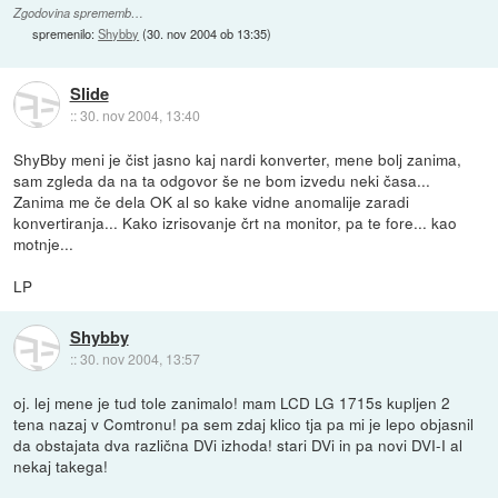
Zgodovina sprememb…
spremenilo:
Shybby
(
30. nov 2004 ob 13:35
)
Slide
::
30. nov 2004, 13:40
ShyBby meni je čist jasno kaj nardi konverter, mene bolj zanima,
sam zgleda da na ta odgovor še ne bom izvedu neki časa...
Zanima me če dela OK al so kake vidne anomalije zaradi
konvertiranja... Kako izrisovanje črt na monitor, pa te fore... kao
motnje...
LP
Shybby
::
30. nov 2004, 13:57
oj. lej mene je tud tole zanimalo! mam LCD LG 1715s kupljen 2
tena nazaj v Comtronu! pa sem zdaj klico tja pa mi je lepo objasnil
da obstajata dva različna DVi izhoda! stari DVi in pa novi DVI-I al
nekaj takega!