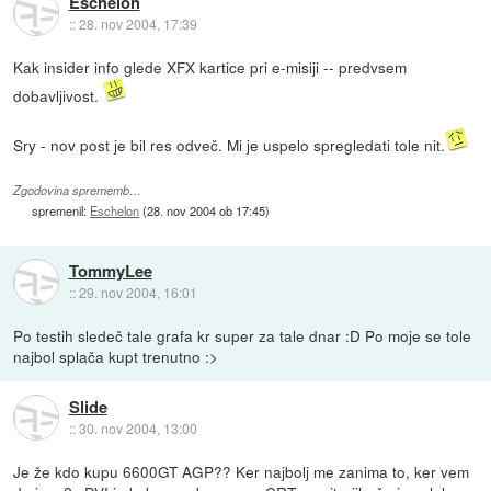
Eschelon
::
28. nov 2004, 17:39
Kak insider info glede XFX kartice pri e-misiji -- predvsem
dobavljivost.
Sry - nov post je bil res odveč. Mi je uspelo spregledati tole nit.
Zgodovina sprememb…
spremenil:
Eschelon
(
28. nov 2004 ob 17:45
)
TommyLee
::
29. nov 2004, 16:01
Po testih sledeč tale grafa kr super za tale dnar :D Po moje se tole
najbol splača kupt trenutno :>
Slide
::
30. nov 2004, 13:00
Je že kdo kupu 6600GT AGP?? Ker najbolj me zanima to, ker vem