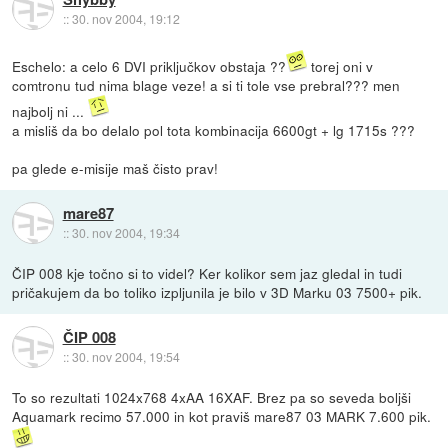
::
30. nov 2004, 19:12
Eschelo: a celo 6 DVI priključkov obstaja ??
torej oni v
comtronu tud nima blage veze! a si ti tole vse prebral??? men
najbolj ni ...
a misliš da bo delalo pol tota kombinacija 6600gt + lg 1715s ???
pa glede e-misije maš čisto prav!
mare87
::
30. nov 2004, 19:34
ČIP 008 kje točno si to videl? Ker kolikor sem jaz gledal in tudi
pričakujem da bo toliko izpljunila je bilo v 3D Marku 03 7500+ pik.
ČIP 008
::
30. nov 2004, 19:54
To so rezultati 1024x768 4xAA 16XAF. Brez pa so seveda boljši
Aquamark recimo 57.000 in kot praviš mare87 03 MARK 7.600 pik.