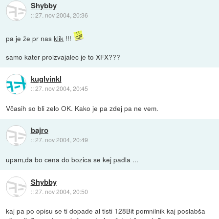
Shybby
::
27. nov 2004, 20:36
pa je že pr nas
klik
!!!
samo kater proizvajalec je to XFX???
kuglvinkl
::
27. nov 2004, 20:45
Včasih so bli zelo OK. Kako je pa zdej pa ne vem.
bajro
::
27. nov 2004, 20:49
upam,da bo cena do bozica se kej padla ...
Shybby
::
27. nov 2004, 20:50
kaj pa po opisu se ti dopade al tisti 128Bit pomnilnik kaj poslabša