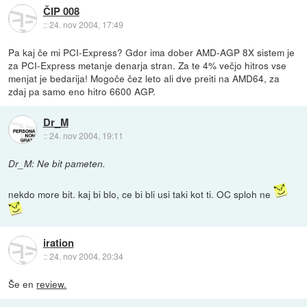
ČIP 008
::
24. nov 2004, 17:49
Pa kaj če mi PCI-Express? Gdor ima dober AMD-AGP 8X sistem je
za PCI-Express metanje denarja stran. Za te 4% večjo hitros vse
menjat je bedarija! Mogoče čez leto ali dve preiti na AMD64, za
zdaj pa samo eno hitro 6600 AGP.
Dr_M
::
24. nov 2004, 19:11
Dr_M: Ne bit pameten.
nekdo more bit. kaj bi blo, ce bi bli usi taki kot ti. OC sploh ne
iration
::
24. nov 2004, 20:34
Še en
review.