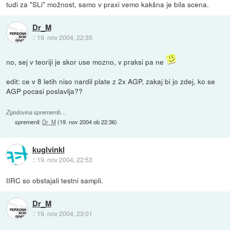
tudi za "SLi" možnost, samo v praxi vemo kakšna je bila scena.
Dr_M
::
19. nov 2004, 22:35
no, sej v teoriji je skor use mozno, v praksi pa ne
edit: ce v 8 letih niso nardil plate z 2x AGP, zakaj bi jo zdej, ko se
AGP pocasi poslavlja??
Zgodovina sprememb…
spremenil:
Dr_M
(
19. nov 2004 ob 22:36
)
kuglvinkl
::
19. nov 2004, 22:53
IIRC so obstajali testni sampli.
Dr_M
::
19. nov 2004, 23:01