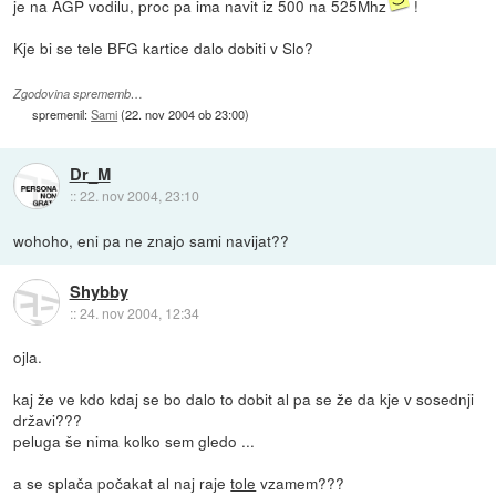
je na AGP vodilu, proc pa ima navit iz 500 na 525Mhz
!
Kje bi se tele BFG kartice dalo dobiti v Slo?
Zgodovina sprememb…
spremenil:
Sami
(
22. nov 2004 ob 23:00
)
Dr_M
::
22. nov 2004, 23:10
wohoho, eni pa ne znajo sami navijat??
Shybby
::
24. nov 2004, 12:34
ojla.
kaj že ve kdo kdaj se bo dalo to dobit al pa se že da kje v sosednji
državi???
peluga še nima kolko sem gledo ...
a se splača počakat al naj raje
tole
vzamem???