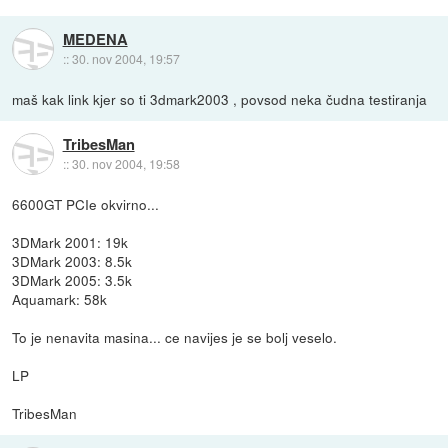
MEDENA
::
30. nov 2004, 19:57
maš kak link kjer so ti 3dmark2003 , povsod neka čudna testiranja
TribesMan
::
30. nov 2004, 19:58
6600GT PCIe okvirno...
3DMark 2001: 19k
3DMark 2003: 8.5k
3DMark 2005: 3.5k
Aquamark: 58k
To je nenavita masina... ce navijes je se bolj veselo.
LP
TribesMan