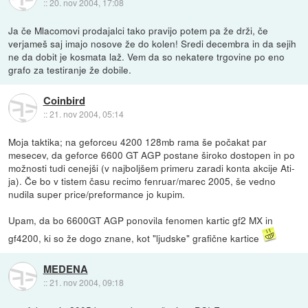
::
20. nov 2004, 17:08
Ja če Mlacomovi prodajalci tako pravijo potem pa že drži, če
verjameš saj imajo nosove že do kolen! Sredi decembra in da sejih
ne da dobit je kosmata laž. Vem da so nekatere trgovine po eno
grafo za testiranje že dobile.
Coinbird
::
21. nov 2004, 05:14
Moja taktika; na geforceu 4200 128mb rama še počakat par
mesecev, da geforce 6600 GT AGP postane široko dostopen in po
možnosti tudi cenejši (v najboljšem primeru zaradi konta akcije Ati-
ja). Če bo v tistem času recimo fenruar/marec 2005, še vedno
nudila super price/preformance jo kupim.
Upam, da bo 6600GT AGP ponovila fenomen kartic gf2 MX in
gf4200, ki so že dogo znane, kot "ljudske" grafične kartice
MEDENA
::
21. nov 2004, 09:18