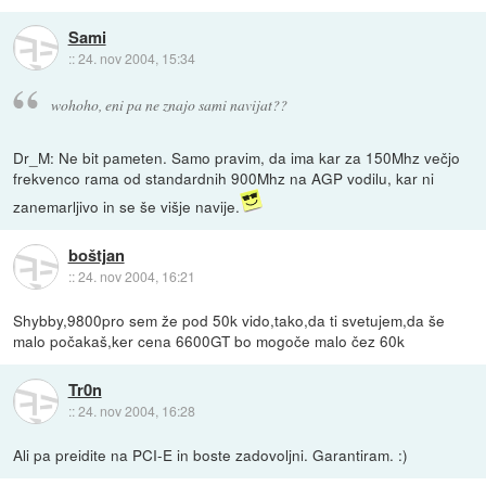
Sami
::
24. nov 2004, 15:34
wohoho, eni pa ne znajo sami navijat??
Dr_M: Ne bit pameten. Samo pravim, da ima kar za 150Mhz večjo
frekvenco rama od standardnih 900Mhz na AGP vodilu, kar ni
zanemarljivo in se še višje navije.
boštjan
::
24. nov 2004, 16:21
Shybby,9800pro sem že pod 50k vido,tako,da ti svetujem,da še
malo počakaš,ker cena 6600GT bo mogoče malo čez 60k
Tr0n
::
24. nov 2004, 16:28
Ali pa preidite na PCI-E in boste zadovoljni. Garantiram. :)