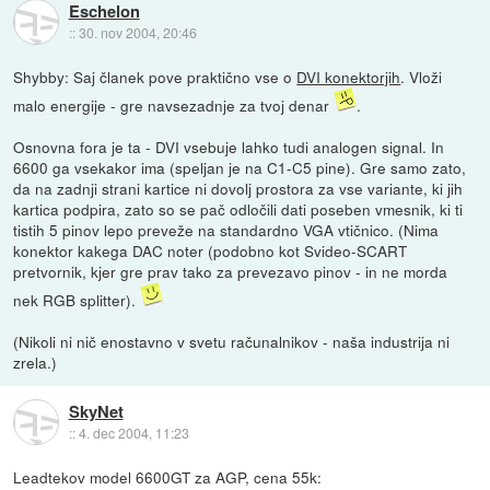
Eschelon
::
30. nov 2004, 20:46
Shybby: Saj članek pove praktično vse o
DVI konektorjih
. Vloži
malo energije - gre navsezadnje za tvoj denar
.
Osnovna fora je ta - DVI vsebuje lahko tudi analogen signal. In
6600 ga vsekakor ima (speljan je na C1-C5 pine). Gre samo zato,
da na zadnji strani kartice ni dovolj prostora za vse variante, ki jih
kartica podpira, zato so se pač odločili dati poseben vmesnik, ki ti
tistih 5 pinov lepo preveže na standardno VGA vtičnico. (Nima
konektor kakega DAC noter (podobno kot Svideo-SCART
pretvornik, kjer gre prav tako za prevezavo pinov - in ne morda
nek RGB splitter).
(Nikoli ni nič enostavno v svetu računalnikov - naša industrija ni
zrela.)
SkyNet
::
4. dec 2004, 11:23
Leadtekov model 6600GT za AGP, cena 55k: