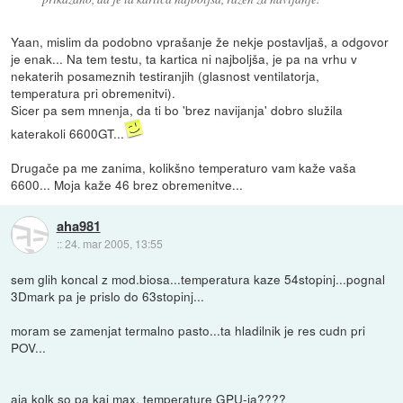
Yaan, mislim da podobno vprašanje že nekje postavljaš, a odgovor
je enak... Na tem testu, ta kartica ni najboljša, je pa na vrhu v
nekaterih posameznih testiranjih (glasnost ventilatorja,
temperatura pri obremenitvi).
Sicer pa sem mnenja, da ti bo 'brez navijanja' dobro služila
katerakoli 6600GT...
Drugače pa me zanima, kolikšno temperaturo vam kaže vaša
6600... Moja kaže 46 brez obremenitve...
aha981
::
24. mar 2005, 13:55
sem glih koncal z mod.biosa...temperatura kaze 54stopinj...pognal
3Dmark pa je prislo do 63stopinj...
moram se zamenjat termalno pasto...ta hladilnik je res cudn pri
POV...
aja kolk so pa kaj max. temperature GPU-ja????