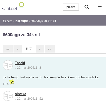
☰
Forum
»
Kaj kupiti
»
6600agp za 34k sit
6600agp za 34k sit
5
/ 7
««
«
»
»»
Trocki
::
20. mar 2005, 21:31
Ja ta temp. tud mene skrbi. Ne vem če tale Asus doctor sploh kaj
zna.
sirotka
::
20. mar 2005, 21:52