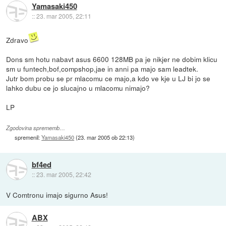
Yamasaki450
::
23. mar 2005, 22:11
Zdravo
Dons sm hotu nabavt asus 6600 128MB pa je nikjer ne dobim klicu
sm u funtech,bof,compshop,jae in anni pa majo sam leadtek.
Jutr bom probu se pr mlacomu ce majo,a kdo ve kje u LJ bi jo se
lahko dubu ce jo slucajno u mlacomu nimajo?
LP
Zgodovina sprememb…
spremenil:
Yamasaki450
(
23. mar 2005 ob 22:13
)
bf4ed
::
23. mar 2005, 22:42
V Comtronu imajo sigurno Asus!
ABX