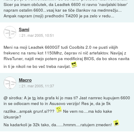
Sicer pa imam občutek, da Leadtek 6600 ni ravno 'navijalski biser'
napram ostalim 6600...vsaj kar se tiče člankov na medmrežju...
Ampak napram (moji) predhodni Ti4200 je pa zelo v redu...
Sami
::
21. mar 2005, 10:51
Meni na moji Leadtek 6600GT tudi Coolbits 2.0 ne pusti višjih
frekvenc na ramu kot 1150Mhz, čeprav ni nič artefaktov. Navijaj z
RivaTuner, najdi mejo potem pa modificiraj BIOS, da bo skos navita
in ti je nikoli ne bo več treba navijat.
Macro
::
21. mar 2005, 11:37
@ sirotka: A je
to
ista grafa ki jo mas ti? Jast namrec kupujem 6600
in se odlocam med to in Asusovo verzijo! Res je, da je 5k
razlike...ampak grunf.si???
Ne vem no....ma kdo kake
izkusnje?
Na kadarkoli je 32k tako, da......hmmm....ratujem zmeden!