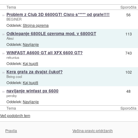
Tema
Sporočila
»
Problem z Club 3D 6600GT! Cisto s***** od grafe!!!!
56
BEGINER
Oddelek:
Strojna oprema
»
Odklepanje 6800LE ozeroma mod. v 6800GT
113
Alesi
Oddelek:
Navijanje
»
WINFAST A6600 GT ali XFX 6600 GT?
743
rekunius
Oddelek:
Kaj kupiti
»
Kera grafa za dvajst čukof?
102
Being cool
Oddelek:
Kaj kupiti
»
navijanje winfast px 6600
48
peroby
Oddelek:
Navijanje
Tema
Sporočila
Več podobnih tem
Pravila
Večina pravic pridržanih