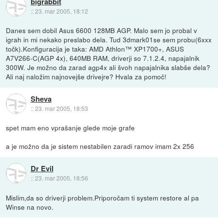
bigrabbit
::
23. mar 2005, 18:12
Danes sem dobil Asus 6600 128MB AGP. Malo sem jo probal v
igrah in mi nekako preslabo dela. Tud 3dmark01se sem probu(6xxx
točk).Konfiguracija je taka: AMD Athlon™ XP1700+, ASUS
A7V266-C(AGP 4x), 640MB RAM, driverji so 7.1.2.4, napajalnik
300W. Je možno da zarad agp4x ali švoh napajalnika slabše dela?
Ali naj naložim najnovejše drivejre? Hvala za pomoč!
Sheva
::
23. mar 2005, 18:53
spet mam eno vprašanje glede moje grafe
a je možno da je sistem nestabilen zaradi ramov imam 2x 256
Dr Evil
::
23. mar 2005, 18:56
Mislim,da so driverji problem.Priporočam ti system restore al pa
Winse na novo.