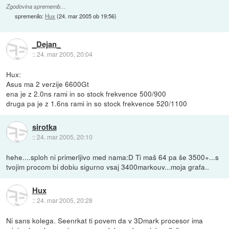
Zgodovina sprememb…
spremenilo:
Hux
(
24. mar 2005 ob 19:56
)
_Dejan_
::
24. mar 2005, 20:04
Hux:
Asus ma 2 verzije 6600Gt
ena je z 2.0ns rami in so stock frekvence 500/900
druga pa je z 1.6ns rami in so stock frekvence 520/1100
sirotka
::
24. mar 2005, 20:10
hehe....sploh ni primerljivo med nama:D Ti maš 64 pa še 3500+...s
tvojim procom bi dobiu sigurno vsaj 3400markouv...moja grafa..
Hux
::
24. mar 2005, 20:28
Ni sans kolega. Seenrkat ti povem da v 3Dmark procesor ima