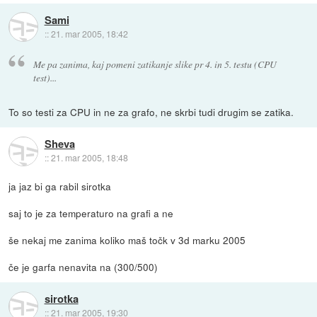
Sami
::
21. mar 2005, 18:42
Me pa zanima, kaj pomeni zatikanje slike pr 4. in 5. testu (CPU
test)...
To so testi za CPU in ne za grafo, ne skrbi tudi drugim se zatika.
Sheva
::
21. mar 2005, 18:48
ja jaz bi ga rabil sirotka
saj to je za temperaturo na grafi a ne
še nekaj me zanima koliko maš točk v 3d marku 2005
če je garfa nenavita na (300/500)
sirotka
::
21. mar 2005, 19:30