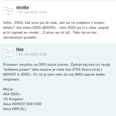
sirotka
::
24. mar 2005, 19:00
hehe...3500, kak proc pa že maš...ker se ne znajdem v tvojem
tekstu? Jaz imam 2500+@3200+...tisto 3053 pa ni z neta, ampak
je to napisal en model....2 stran se mi zdi...Tako da so kar
verodostojni podatki...
Hux
::
24. mar 2005, 19:52
Procesor nevpliva na GPU score prevec. Zadnje kaj sem cu revija
"softwere power" take masine je mela test 3700 Scora torej z
6600GT in 3500+. En mi je celo reko da ma 3900 ceprav tesko
verjamem.
Moj je:
A64 3500+
1G Kingston
Asus 6600GT 500/1000
Asus K8N SLI.