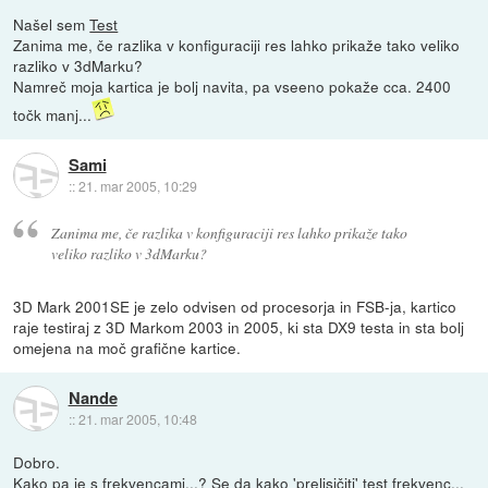
Našel sem
Test
Zanima me, če razlika v konfiguraciji res lahko prikaže tako veliko
razliko v 3dMarku?
Namreč moja kartica je bolj navita, pa vseeno pokaže cca. 2400
točk manj...
Sami
::
21. mar 2005, 10:29
Zanima me, če razlika v konfiguraciji res lahko prikaže tako
veliko razliko v 3dMarku?
3D Mark 2001SE je zelo odvisen od procesorja in FSB-ja, kartico
raje testiraj z 3D Markom 2003 in 2005, ki sta DX9 testa in sta bolj
omejena na moč grafične kartice.
Nande
::
21. mar 2005, 10:48
Dobro.
Kako pa je s frekvencami...? Se da kako 'prelisičiti' test frekvenc...