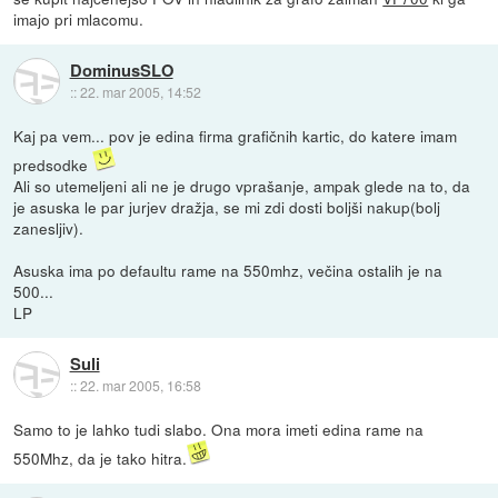
imajo pri mlacomu.
DominusSLO
::
22. mar 2005, 14:52
Kaj pa vem... pov je edina firma grafičnih kartic, do katere imam
predsodke
Ali so utemeljeni ali ne je drugo vprašanje, ampak glede na to, da
je asuska le par jurjev dražja, se mi zdi dosti boljši nakup(bolj
zanesljiv).
Asuska ima po defaultu rame na 550mhz, večina ostalih je na
500...
LP
Suli
::
22. mar 2005, 16:58
Samo to je lahko tudi slabo. Ona mora imeti edina rame na
550Mhz, da je tako hitra.