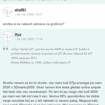
aha981
::
24. mar 2005, 15:47
sirotka si ze nabavil zalmana za graficno?
Hux
::
24. mar 2005, 17:16
od kje vlačim GT...zato ker navita 6600 je enaka GT. Lahko ti
pošlem benche od moje in potem od GT. Recimo 3dmark 05 GT
3050, moja pa 3053.
Potem 9800pro ni x700...odštej veliko fpsjev:P
.
Sirotko nevem ce bo to drzalo. Jaz mam tudi GTja pravega pa mam
3530 v 3Dmarku2005. Sicer nevem kire teste gledas online ampak
tisti testi niso vec verodostojni. Po tem bi jaz mogo met tudi 3000
pa mam vec tak kot mas ti vec. Vecina 99% uporabnikov bo dobla
vecje rezultate kot so v teh tabelah in nevem zakaj. Mogoce kaki
novi patch 3Dmarka al pa kaj vglavnem. Moj procesor po 3Dmark