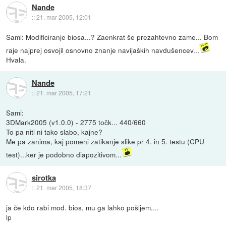
Nande
::
21. mar 2005, 12:01
Sami: Modificiranje biosa...? Zaenkrat še prezahtevno zame... Bom
raje najprej osvojil osnovno znanje navijaških navdušencev...
Hvala.
Nande
::
21. mar 2005, 17:21
Sami:
3DMark2005 (v1.0.0) - 2775 točk... 440/660
To pa niti ni tako slabo, kajne?
Me pa zanima, kaj pomeni zatikanje slike pr 4. in 5. testu (CPU
test)...ker je podobno diapozitivom...
sirotka
::
21. mar 2005, 18:37
ja če kdo rabi mod. bios, mu ga lahko pošljem....
lp