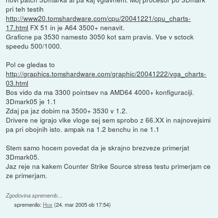
pri teh testih
http://www20.tomshardware.com/cpu/20041221/cpu_charts-
17.html
FX 51 in je A64 3500+ nenavit.
Graficne pa 3530 namesto 3050 kot sam pravis. Vse v sctock
speedu 500/1000.
Pol ce gledas to
http://graphics.tomshardware.com/graphic/20041222/vga_charts-
03.html
Bos vido da ma 3300 pointsev na AMD64 4000+ konfiguraciji.
3Dmark05 je 1.1
Zdaj pa jaz dobim na 3500+ 3530 v 1.2.
Drivere ne igrajo vlke vloge sej sem sprobo z 66.XX in najnovejsimi
pa pri obojnih isto. ampak na 1.2 benchu in ne 1.1
Stem samo hocem povedat da je skrajno brezveze primerjat
3Dmark05.
Jaz reje na kakem Counter Strike Source stress testu primerjam ce
ze primerjam.
Zgodovina sprememb…
spremenilo:
Hux
(
24. mar 2005 ob 17:54
)