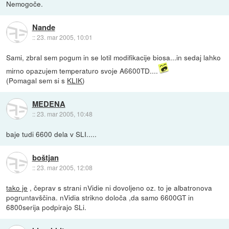
Nemogoče.
Nande
::
23. mar 2005, 10:01
Sami, zbral sem pogum in se lotil modifikacije biosa...in sedaj lahko
mirno opazujem temperaturo svoje A6600TD....
(Pomagal sem si s
KLIK
)
MEDENA
::
23. mar 2005, 10:48
baje tudi 6600 dela v SLI.....
boštjan
::
23. mar 2005, 12:08
tako je
, čeprav s strani nVidie ni dovoljeno oz. to je albatronova
pogruntavščina. nVidia strikno določa ,da samo 6600GT in
6800serija podpirajo SLi.