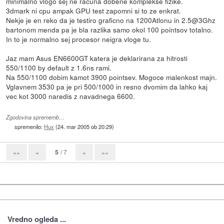
minimalno vlogo sej ne racuna dobene komplekse fizike.
3dmark ni cpu ampak GPU test zapomni si to ze enkrat.
Nekje je en reko da je testiro graficno na 1200Atlonu in 2.5@3Ghz
bartonom menda pa je bla razlika samo okol 100 pointsov totalno.
In to je normalno sej procesor neigra vloge tu.
Jaz mam Asus EN6600GT katera je deklarirana za hitrosti
550/1100 by default z 1.6ns rami.
Na 550/1100 dobim kamot 3900 pointsev. Mogoce malenkost majn.
Vglavnem 3530 pa je pri 500/1000 in resno dvomim da lahko kaj
vec kot 3000 naredis z navadnega 6600.
Zgodovina sprememb…
spremenilo:
Hux
(
24. mar 2005 ob 20:29
)
5
/ 7
««
«
»
»»
Vredno ogleda ...