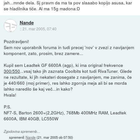
jah...mnde dela. Sj pravm da ma ta pov slaaabo kopijo asusa, kar
se hladilnika tiče. Al ma 15g madona:D
Nande
::
21. mar 2005, 07:40
Pozdravljeni!
Sem nov uporabnik foruma in tudi precej 'nov' v zvezi z navijanjem
komponent, zato, prosim, brez zamere...
Kupil sem Leadtek GF 6600A (agp), ki ima original frekvence
300/550
...vsaj tako jih zaznata Coolbits kot tudi RivaTuner. Glede
ne rezultate, ki jih nekateri dosegate z navijanjem, me zanima, če
je 440/660 (moj primer), res lahko zgornja meja ali bi se morda
lahko naredilo še kaj več...in kako?
Hvala!
P.S.
NF7-S, Barton 2600+(2,2GHz), 768Mb 400MHz RAM, Leadtek
6600A, IBM 40GB, LC550W
Zgodovina sprememb…
spremenil:
Nande
(
21. mar 2005 ob 07:50
)