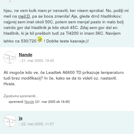
hjau, ne vem kulk mam pr nenaviti, ker nisem sprobal. No, pošlji mi
meil na
meil:D
, pa se boca zmenila! Aja, glede drnč hladilnikov;
najprej sem imel okoli 50C, potem sem menjal pasto in malo bolj
natrdo gor dal hladilnik je bilo okoli 45C. Zdaj sem gor dal en
hladilnik, ki je bil prešboh tudi za Ti4200 in imam 36C. Navijem
lahko na 530/720
! Dobite teste kasneje;)!
Nande
::
21. mar 2005, 19:40
Ali mogoče kdo ve, če Leadtek A6600 TD prikazuje temperaturo
tudi brez modifikacij? In če, kako se da to videti oz. nastaviti.
Hvala.
Zgodovina sprememb…
spremenil:
Nande
(
21. mar 2005 ob 19:45
)
js
::
22. mar 2005, 11:57