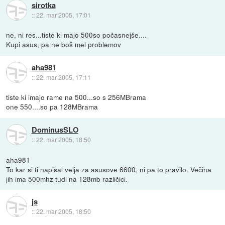
sirotka
::
22. mar 2005, 17:01
ne, ni res...tiste ki majo 500so počasnejše....
Kupi asus, pa ne boš mel problemov
aha981
::
22. mar 2005, 17:11
tiste ki imajo rame na 500...so s 256MBrama
one 550....so pa 128MBrama
DominusSLO
::
22. mar 2005, 18:50
aha981
To kar si ti napisal velja za asusove 6600, ni pa to pravilo. Večina
jih ima 500mhz tudi na 128mb različici.
js
::
22. mar 2005, 18:50