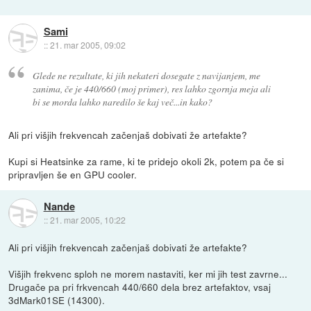
Sami
::
21. mar 2005, 09:02
Glede ne rezultate, ki jih nekateri dosegate z navijanjem, me
zanima, če je 440/660 (moj primer), res lahko zgornja meja ali
bi se morda lahko naredilo še kaj več...in kako?
Ali pri višjih frekvencah začenjaš dobivati že artefakte?
Kupi si Heatsinke za rame, ki te pridejo okoli 2k, potem pa če si
pripravljen še en GPU cooler.
Nande
::
21. mar 2005, 10:22
Ali pri višjih frekvencah začenjaš dobivati že artefakte?
Višjih frekvenc sploh ne morem nastaviti, ker mi jih test zavrne...
Drugače pa pri frkvencah 440/660 dela brez artefaktov, vsaj
3dMark01SE (14300).