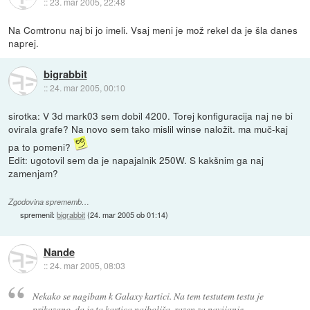
::
23. mar 2005, 22:48
Na Comtronu naj bi jo imeli. Vsaj meni je mož rekel da je šla danes
naprej.
bigrabbit
::
24. mar 2005, 00:10
sirotka: V 3d mark03 sem dobil 4200. Torej konfiguracija naj ne bi
ovirala grafe? Na novo sem tako mislil winse naložit. ma muč-kaj
pa to pomeni?
Edit: ugotovil sem da je napajalnik 250W. S kakšnim ga naj
zamenjam?
Zgodovina sprememb…
spremenil:
bigrabbit
(
24. mar 2005 ob 01:14
)
Nande
::
24. mar 2005, 08:03
Nekako se nagibam k Galaxy kartici. Na tem testutem testu je
prikazano, da je ta kartica najboljša, razen za navijanje.