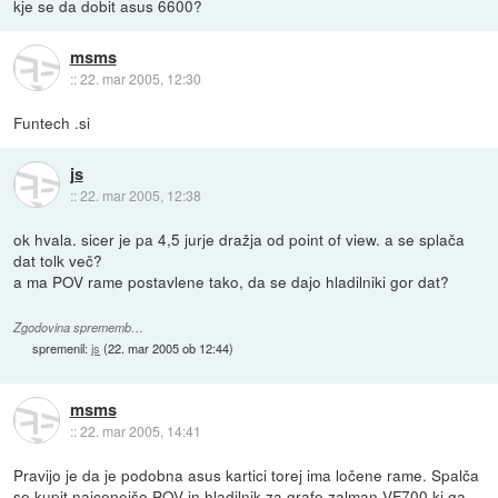
kje se da dobit asus 6600?
msms
::
22. mar 2005, 12:30
Funtech .si
js
::
22. mar 2005, 12:38
ok hvala. sicer je pa 4,5 jurje dražja od point of view. a se splača
dat tolk več?
a ma POV rame postavlene tako, da se dajo hladilniki gor dat?
Zgodovina sprememb…
spremenil:
js
(
22. mar 2005 ob 12:44
)
msms
::
22. mar 2005, 14:41
Pravijo je da je podobna asus kartici torej ima ločene rame. Spalča
se kupit najcenejšo POV in hladilnik za grafo zalman
VF700
ki ga