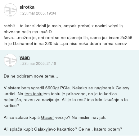
sirotka
::
23. mar 2005, 19:04
rabbit....to kar si dobil je malo, ampak probaj z novimi winsi in
obvezno najin ma muč:D
ševa....možno je, eni rami se ne ujamejo lih, samo jaz imam 2x256
in je D.channel in na 220fsb....pa niso neka dobra ferma ramov
yaan
::
23. mar 2005, 21:18
Da ne odpiram nove teme...
V sistem bom vgradil 6600gt PCIe. Nekako se nagibam k Galaxy
kartici. Na
tem testu
tem testu je prikazano, da je ta kartica
najboljša, razen za navijanje. Ali je to res? ima kdo izkušnje s to
kartico?
Ali se splača kupiti
Glacer
verzijo? Ne mislim navijati.
Ali splača kupit Galaxyjevo kakartico? Če ne , katero potem?