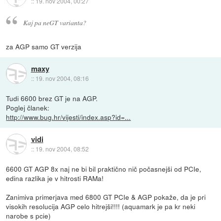
::
19. nov 2004, 00:27
Kaj pa neGT varianta?
za AGP samo GT verzija
maxy
::
19. nov 2004, 08:16
Tudi 6600 brez GT je na AGP.
Poglej članek:
http://www.bug.hr/vijesti/index.asp?id=...
vidi
::
19. nov 2004, 08:52
6600 GT AGP 8x naj ne bi bil praktično nič počasnejši od PCIe,
edina razlika je v hitrosti RAMa!
Zanimiva primerjava med 6800 GT PCIe & AGP pokaže, da je pri
visokih resolucija AGP celo hitrejši!!!! (aquamark je pa kr neki
narobe s pcie)