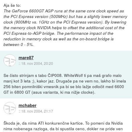
Aja še to:
The GeForce 6600GT AGP runs at the same core clock speed as
the PCI Express version (500MHz) but has a slightly lower memory
clock (900MHz vs. 1GHz on the PCI Express version). By lowering
the memory clock NVIDIA helps to offset the additional cost of the
PCI Express-to-AGP bridge. The performance impact of the
reduction in memory clock as well as the on-board bridge is
between 0 - 5%.
mare87
::
18. nov 2004, 20:20
Se čisto strinjam s tabo ČIP008. WhiteWolf ti pa maš grafo malo
manj kot 3 leta ;), kakor jaz. Drugače pa ne vem no, lakho bi imela
256 biten pomnilniški vmesnik pa bi se blo lažje odločit med 6600
GT in 6800 GT (asus varianta, ki ma nižje clocke).
mchaber
::
18. nov 2004, 21:17
Škoda je, da nima ATI konkurenčne kartice. To pomeni da Nvidia
nima nobenega razloga, da bi spustila ceno, dokler ne pride ven