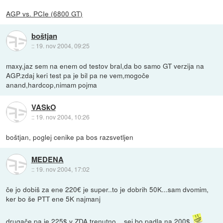
AGP vs. PCIe (6800 GT)
boštjan
::
19. nov 2004, 09:25
maxy,jaz sem na enem od testov bral,da bo samo GT verzija na
AGP.zdaj keri test pa je bil pa ne vem,mogoče
anand,hardcop,nimam pojma
VASkO
::
19. nov 2004, 10:26
boštjan, poglej cenike pa bos razsvetljen
MEDENA
::
19. nov 2004, 17:02
če jo dobiš za ene 220€ je super..to je dobrih 50K...sam dvomim,
ker bo še PTT ene 5K najmanj
drugače pa je 225$ v ZDA trenutno....sej bo padla na 200$