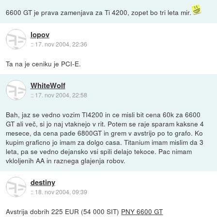
6600 GT je prava zamenjava za Ti 4200, zopet bo tri leta mir.
lopov
::
17. nov 2004, 22:36
Ta na je ceniku je PCI-E.
WhiteWolf
::
17. nov 2004, 22:58
Bah, jaz se vedno vozim TI4200 in ce misli bit cena 60k za 6600
GT ali več, si jo naj vtaknejo v rit. Potem se raje sparam kaksne 4
mesece, da cena pade 6800GT in grem v avstrijo po to grafo. Ko
kupim graficno jo imam za dolgo casa. Titanium imam mislim da 3
leta, pa se vedno dejansko vsi spili delajo tekoce. Pac nimam
vkloljenih AA in raznega glajenja robov.
destiny
::
18. nov 2004, 09:39
Avstrija dobrih 225 EUR (54 000 SIT)
PNY 6600 GT