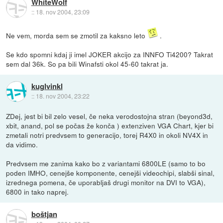
WhiteWolf
::
18. nov 2004, 23:09
Ne vem, morda sem se zmotil za kaksno leto
.
Se kdo spomni kdaj ji imel JOKER akcijo za INNFO Ti4200? Takrat
sem dal 36k. So pa bili Winafsti okol 45-60 takrat ja.
kuglvinkl
::
18. nov 2004, 23:22
ZDej, jest bi bil zelo vesel, če neka verodostojna stran (beyond3d,
xbit, anand, pol se počas že konča ) extenziven VGA Chart, kjer bi
zmetali notri predvsem to generacijo, torej R4X0 in okoli NV4X in
da vidimo.
Predvsem me zanima kako bo z variantami 6800LE (samo to bo
poden IMHO, cenejše komponente, cenejši videochipi, slabši sinal,
izrednega pomena, če uporabljaš drugi monitor na DVI to VGA),
6800 in tako naprej.
boštjan