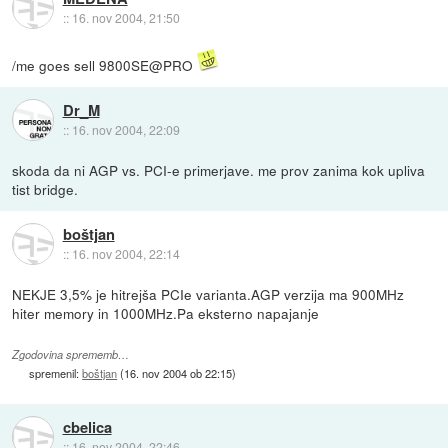
::
16. nov 2004, 21:50
/me goes sell 9800SE@PRO
Dr_M
::
16. nov 2004, 22:09
skoda da ni AGP vs. PCI-e primerjave. me prov zanima kok upliva
tist bridge.
boštjan
::
16. nov 2004, 22:14
NEKJE 3,5% je hitrejša PCIe varianta.AGP verzija ma 900MHz
hiter memory in 1000MHz.Pa eksterno napajanje
Zgodovina sprememb…
spremenil:
boštjan
(
16. nov 2004 ob 22:15
)
cbelica
::
16. nov 2004, 22:46