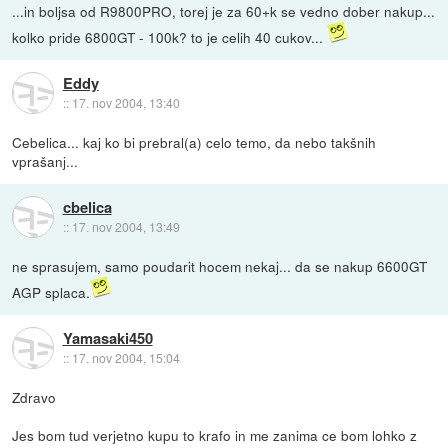
...in boljsa od R9800PRO, torej je za 60+k se vedno dober nakup...
kolko pride 6800GT - 100k? to je celih 40 cukov...
Eddy
::
17. nov 2004, 13:40
Cebelica... kaj ko bi prebral(a) celo temo, da nebo takšnih
vprašanj...
cbelica
::
17. nov 2004, 13:49
ne sprasujem, samo poudarit hocem nekaj... da se nakup 6600GT
AGP splaca.
Yamasaki450
::
17. nov 2004, 15:04
Zdravo
Jes bom tud verjetno kupu to krafo in me zanima ce bom lohko z