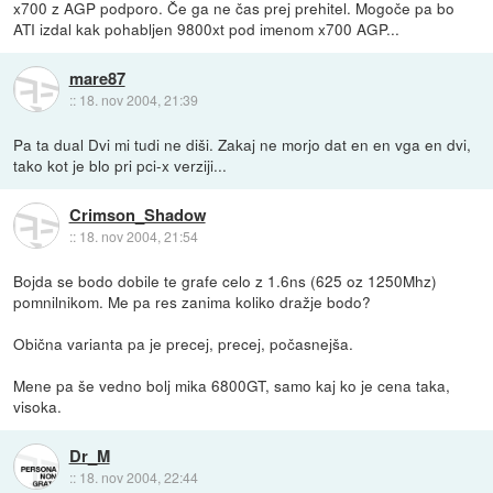
x700 z AGP podporo. Če ga ne čas prej prehitel. Mogoče pa bo
ATI izdal kak pohabljen 9800xt pod imenom x700 AGP...
mare87
::
18. nov 2004, 21:39
Pa ta dual Dvi mi tudi ne diši. Zakaj ne morjo dat en en vga en dvi,
tako kot je blo pri pci-x verziji...
Crimson_Shadow
::
18. nov 2004, 21:54
Bojda se bodo dobile te grafe celo z 1.6ns (625 oz 1250Mhz)
pomnilnikom. Me pa res zanima koliko dražje bodo?
Obična varianta pa je precej, precej, počasnejša.
Mene pa še vedno bolj mika 6800GT, samo kaj ko je cena taka,
visoka.
Dr_M
::
18. nov 2004, 22:44