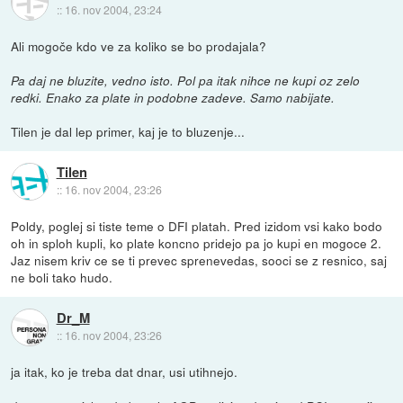
::
16. nov 2004, 23:24
Ali mogoče kdo ve za koliko se bo prodajala?
Pa daj ne bluzite, vedno isto. Pol pa itak nihce ne kupi oz zelo
redki. Enako za plate in podobne zadeve. Samo nabijate.
Tilen je dal lep primer, kaj je to bluzenje...
Tilen
::
16. nov 2004, 23:26
Poldy, poglej si tiste teme o DFI platah. Pred izidom vsi kako bodo
oh in sploh kupli, ko plate koncno pridejo pa jo kupi en mogoce 2.
Jaz nisem kriv ce se ti prevec sprenevedas, sooci se z resnico, saj
ne boli tako hudo.
Dr_M
::
16. nov 2004, 23:26
ja itak, ko je treba dat dnar, usi utihnejo.