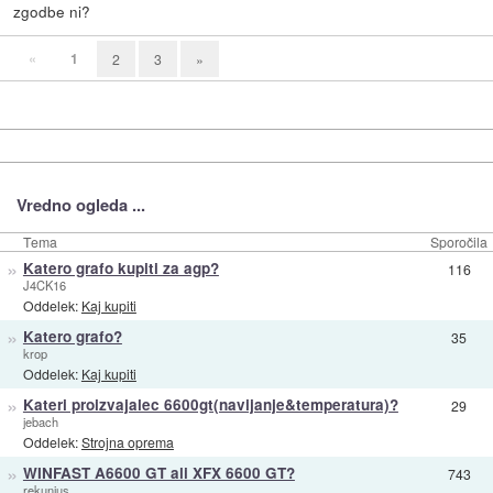
zgodbe ni?
«
1
2
3
»
Vredno ogleda ...
Tema
Sporočila
»
Katero grafo kupiti za agp?
116
J4CK16
Oddelek:
Kaj kupiti
»
Katero grafo?
35
krop
Oddelek:
Kaj kupiti
»
Kateri proizvajalec 6600gt(navijanje&temperatura)?
29
jebach
Oddelek:
Strojna oprema
»
WINFAST A6600 GT ali XFX 6600 GT?
743
rekunius