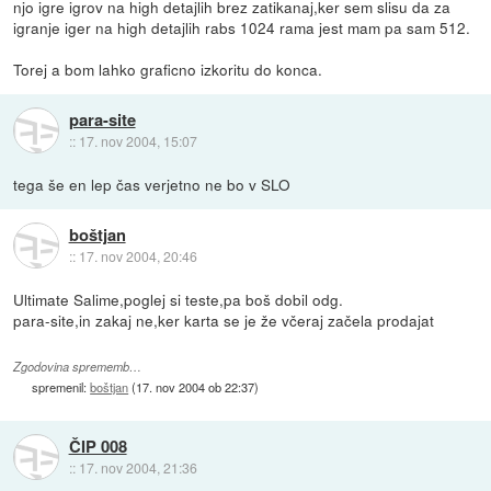
njo igre igrov na high detajlih brez zatikanaj,ker sem slisu da za
igranje iger na high detajlih rabs 1024 rama jest mam pa sam 512.
Torej a bom lahko graficno izkoritu do konca.
para-site
::
17. nov 2004, 15:07
tega še en lep čas verjetno ne bo v SLO
boštjan
::
17. nov 2004, 20:46
Ultimate Salime,poglej si teste,pa boš dobil odg.
para-site,in zakaj ne,ker karta se je že včeraj začela prodajat
Zgodovina sprememb…
spremenil:
boštjan
(
17. nov 2004 ob 22:37
)
ČIP 008
::
17. nov 2004, 21:36