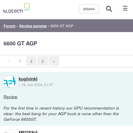
☰
Forum
»
Strojna oprema
»
6600 GT AGP
6600 GT AGP
«
1
2
3
»
kuglvinkl
::
16. nov 2004, 21:47
Review
.
For the first time in recent history our GPU recommendation is
clear: the best bang for your AGP buck is none other than the
GeForce 6600GT.
MEDENA