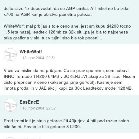
dejte si ze 1x dopovedat, da se AGP umika. ATI nikol ne bo izdal
x700 na AGP. kar je ubistvu pametna poteza.
WhiteWolf: mal prbijas s tole ceno ane. jest sm kupu ti4200 tocno
1.5 leta nazaj, leadtek 128mb za 32k sit...pa je bla to najcenesa
taka graficna v slo. tut v tujini niso ble tok poceni...
WhiteWolf
::
18. nov 2004, 22:51
V bistvu mislim da ne pribijam. Ce se prav spominm, sem nabavil
INNO Tornado TI4200 64MB v JOKERJEVI akciji za 36 tisoc. Nisem
cisto preprican v ceno (kaksenga jurja gor/dol). Kasneje sem
innota prodal in v JAE akciji kupil za 30k Leadtekov model 128MB.
EssEncE
::
18. nov 2004, 22:57
Pred tremi leti je stala geforce 2ti 40jurjev. 4 niti pod razno sploh
bilo še ni. Ravno je bila geforce 3 ti200.