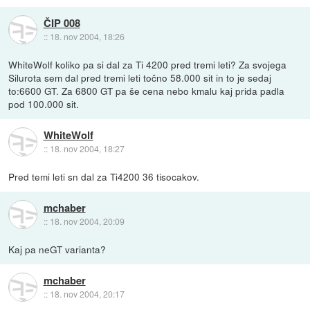
ČIP 008
::
18. nov 2004, 18:26
WhiteWolf koliko pa si dal za Ti 4200 pred tremi leti? Za svojega
Silurota sem dal pred tremi leti točno 58.000 sit in to je sedaj
to:6600 GT. Za 6800 GT pa še cena nebo kmalu kaj prida padla
pod 100.000 sit.
WhiteWolf
::
18. nov 2004, 18:27
Pred temi leti sn dal za Ti4200 36 tisocakov.
mchaber
::
18. nov 2004, 20:09
Kaj pa neGT varianta?
mchaber
::
18. nov 2004, 20:17