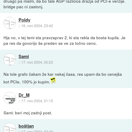
druagc pa mislm, da bo tale AGP razlicica drazja od PCI-e verzije.
bridge pac ni zastonj.
Poldy
::
16. nov 2004, 23:42
Hja no, v tej temi sta pravzaprav 2, ki sta rekla da bosta kupila. Je
pa res da govorijo še preden se ve za točno ceno.
Sami
::
17. nov 2004, 00:23
Na tole grafo čakam že kar nekaj časa, res upam da bo cenejša
kot PCIe, 100% jo kupim.
Dr_M
::
17. nov 2004, 01:15
Sami: beri moj zadnji post.
boštjan
::
17. nov 2004, 02:40