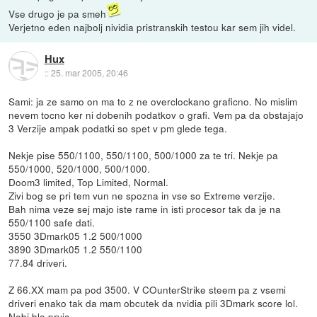
Vse drugo je pa smeh
Verjetno eden najbolj nividia pristranskih testou kar sem jih videl.
Hux
::
25. mar 2005, 20:46
Sami: ja ze samo on ma to z ne overclockano graficno. No mislim
nevem tocno ker ni dobenih podatkov o grafi. Vem pa da obstajajo
3 Verzije ampak podatki so spet v pm glede tega.
Nekje pise 550/1100, 550/1100, 500/1000 za te tri. Nekje pa
550/1000, 520/1000, 500/1000.
Doom3 limited, Top Limited, Normal.
Zivi bog se pri tem vun ne spozna in vse so Extreme verzije.
Bah nima veze sej majo iste rame in isti procesor tak da je na
550/1100 safe dati.
3550 3Dmark05 1.2 500/1000
3890 3Dmark05 1.2 550/1100
77.84 driveri.
Z 66.XX mam pa pod 3500. V COunterStrike steem pa z vsemi
driveri enako tak da mam obcutek da nvidia pili 3Dmark score lol.
Nebi blo prvic.