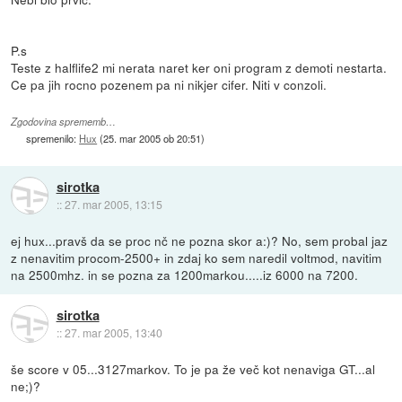
P.s
Teste z halflife2 mi nerata naret ker oni program z demoti nestarta.
Ce pa jih rocno pozenem pa ni nikjer cifer. Niti v conzoli.
Zgodovina sprememb…
spremenilo:
Hux
(
25. mar 2005 ob 20:51
)
sirotka
::
27. mar 2005, 13:15
ej hux...pravš da se proc nč ne pozna skor a:)? No, sem probal jaz
z nenavitim procom-2500+ in zdaj ko sem naredil voltmod, navitim
na 2500mhz. in se pozna za 1200markou.....iz 6000 na 7200.
sirotka
::
27. mar 2005, 13:40
še score v 05...3127markov. To je pa že več kot nenaviga GT...al
ne;)?