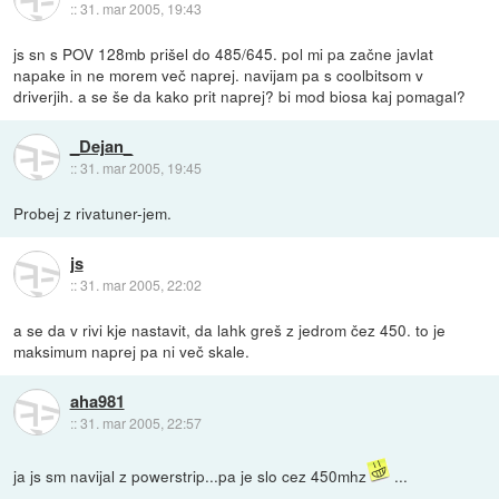
::
31. mar 2005, 19:43
js sn s POV 128mb prišel do 485/645. pol mi pa začne javlat
napake in ne morem več naprej. navijam pa s coolbitsom v
driverjih. a se še da kako prit naprej? bi mod biosa kaj pomagal?
_Dejan_
::
31. mar 2005, 19:45
Probej z rivatuner-jem.
js
::
31. mar 2005, 22:02
a se da v rivi kje nastavit, da lahk greš z jedrom čez 450. to je
maksimum naprej pa ni več skale.
aha981
::
31. mar 2005, 22:57
ja js sm navijal z powerstrip...pa je slo cez 450mhz
...