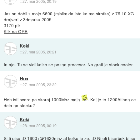
::
27. mar 2005, 20:19
Jaz sn dobil z mojo 6600 (mislim da isto ko ma sirotka) z 76.10 XG
drajveri v 3dmarku 2005
3170 pik
Klik na ORB
Keki
::
27. mar 2005, 20:21
In aja. Tu se vidi kolko se pozna procesor. Na grafi je stock cooler.
Hux
::
27. mar 2005, 23:32
Heh isti score pa skoraj 1000Mhz majn
. Kaj je to 1200Atlhon ce
dela na stocku?
Keki
::
28. mar 2005, 00:19
Sj ti pise :D 1600+@1630mhz al kolko je ze. :D Ni gli biserček bi se