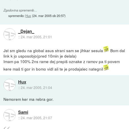
Zgodovina sprememb…
spremenilo:
Hux
(
24. mar 2005 ob 20:57
)
_Dejan_
::
24. mar 2005, 21:01
Jst sm gledu na global asus strani sam se jihkar sesula
Bom dal
link k jo usposobjo(pred 10min je delala)
Imam pa 100% 2ns rame dej prepiš oznake z ramov pa ti povem
kere maš ti gor in bomo vidl ali te je prodajalec nategnil
Hux
::
24. mar 2005, 21:04
Nemorem ker ma rebra gor.
Sami
::
24. mar 2005, 21:07