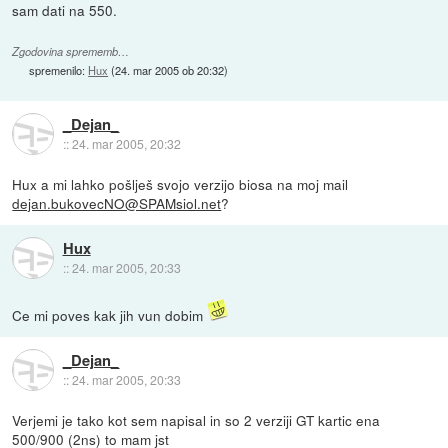
sam dati na 550.
Zgodovina sprememb…
spremenilo:
Hux
(
24. mar 2005 ob 20:32
)
_Dejan_
::
24. mar 2005, 20:32
Hux a mi lahko pošlješ svojo verzijo biosa na moj mail
dejan.bukovecNO@SPAMsiol.net
?
Hux
::
24. mar 2005, 20:33
Ce mi poves kak jih vun dobim
_Dejan_
::
24. mar 2005, 20:33
Verjemi je tako kot sem napisal in so 2 verziji GT kartic ena
500/900 (2ns) to mam jst