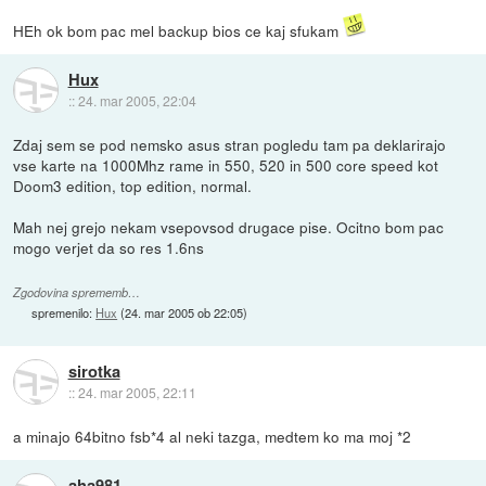
HEh ok bom pac mel backup bios ce kaj sfukam
Hux
::
24. mar 2005, 22:04
Zdaj sem se pod nemsko asus stran pogledu tam pa deklarirajo
vse karte na 1000Mhz rame in 550, 520 in 500 core speed kot
Doom3 edition, top edition, normal.
Mah nej grejo nekam vsepovsod drugace pise. Ocitno bom pac
mogo verjet da so res 1.6ns
Zgodovina sprememb…
spremenilo:
Hux
(
24. mar 2005 ob 22:05
)
sirotka
::
24. mar 2005, 22:11
a minajo 64bitno fsb*4 al neki tazga, medtem ko ma moj *2
aha981