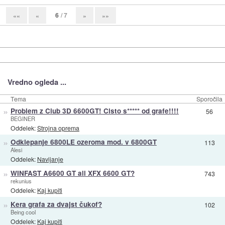
6
/ 7
««
«
»
»»
Vredno ogleda ...
Tema
Sporočila
»
Problem z Club 3D 6600GT! Cisto s***** od grafe!!!!
56
BEGINER
Oddelek:
Strojna oprema
»
Odklepanje 6800LE ozeroma mod. v 6800GT
113
Alesi
Oddelek:
Navijanje
»
WINFAST A6600 GT ali XFX 6600 GT?
743
rekunius
Oddelek:
Kaj kupiti
»
Kera grafa za dvajst čukof?
102
Being cool
Oddelek:
Kaj kupiti