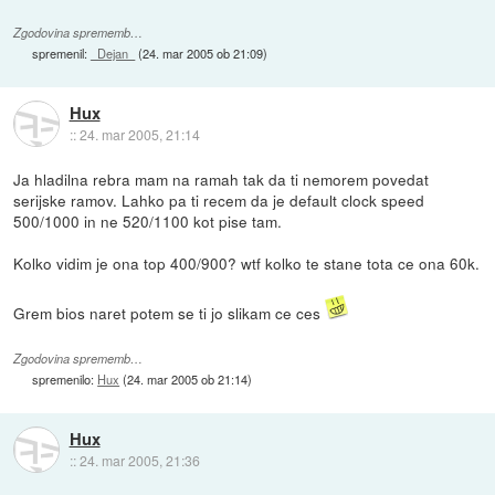
Zgodovina sprememb…
spremenil:
_Dejan_
(
24. mar 2005 ob 21:09
)
Hux
::
24. mar 2005, 21:14
Ja hladilna rebra mam na ramah tak da ti nemorem povedat
serijske ramov. Lahko pa ti recem da je default clock speed
500/1000 in ne 520/1100 kot pise tam.
Kolko vidim je ona top 400/900? wtf kolko te stane tota ce ona 60k.
Grem bios naret potem se ti jo slikam ce ces
Zgodovina sprememb…
spremenilo:
Hux
(
24. mar 2005 ob 21:14
)
Hux
::
24. mar 2005, 21:36