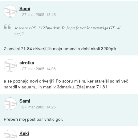
Sami
::
27. mar 2005, 13:46
še score v 05...3127markov. To je pa že več kot nenaviga GT...al
ne;)?
Z novimi 71.84 driverji jih moja nenavita dobi okoli 3200pik.
sirotka
::
27. mar 2005, 14:06
a se poznajo novi driverji? Po scoru mislm, ker starejši so mi več
naredil v aquam., in manj v 3dmarku. Zdaj mam 71.81
Sami
::
27. mar 2005, 14:25
Preberi moj post par vrstic gor.
Keki