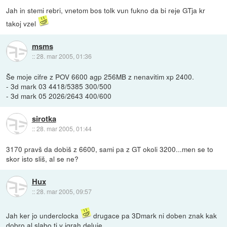
Jah in stemi rebri, vnetom bos tolk vun fukno da bi reje GTja kr
takoj vzel
msms
::
28. mar 2005, 01:36
Še moje cifre z POV 6600 agp 256MB z nenavitim xp 2400.
- 3d mark 03 4418/5385 300/500
- 3d mark 05 2026/2643 400/600
sirotka
::
28. mar 2005, 01:44
3170 pravš da dobiš z 6600, sami pa z GT okoli 3200...men se to
skor isto sliš, al se ne?
Hux
::
28. mar 2005, 09:57
Jah ker jo underclocka
drugace pa 3Dmark ni doben znak kak
dobro al slabo ti v igrah deluje.