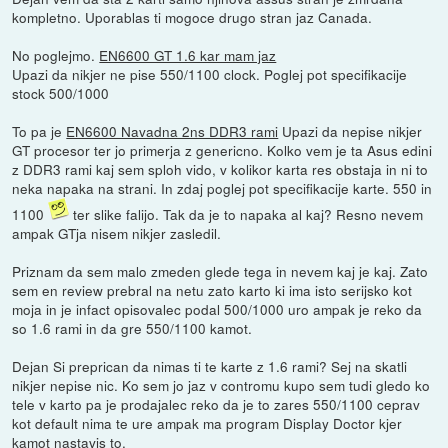
kompletno. Uporablas ti mogoce drugo stran jaz Canada.
No poglejmo.
EN6600 GT 1.6 kar mam jaz
Upazi da nikjer ne pise 550/1100 clock. Poglej pot specifikacije
stock 500/1000
To pa je
EN6600 Navadna 2ns DDR3 rami
Upazi da nepise nikjer
GT procesor ter jo primerja z genericno. Kolko vem je ta Asus edini
z DDR3 rami kaj sem sploh vido, v kolikor karta res obstaja in ni to
neka napaka na strani. In zdaj poglej pot specifikacije karte. 550 in
1100
ter slike falijo. Tak da je to napaka al kaj? Resno nevem
ampak GTja nisem nikjer zasledil.
Priznam da sem malo zmeden glede tega in nevem kaj je kaj. Zato
sem en review prebral na netu zato karto ki ima isto serijsko kot
moja in je infact opisovalec podal 500/1000 uro ampak je reko da
so 1.6 rami in da gre 550/1100 kamot.
Dejan Si preprican da nimas ti te karte z 1.6 rami? Sej na skatli
nikjer nepise nic. Ko sem jo jaz v contromu kupo sem tudi gledo ko
tele v karto pa je prodajalec reko da je to zares 550/1100 ceprav
kot default nima te ure ampak ma program Display Doctor kjer
kamot nastavis to.