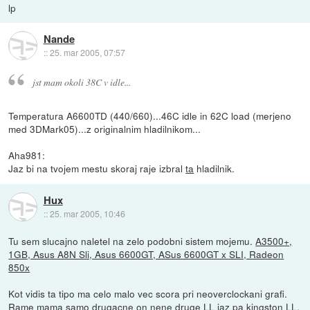
lp
Nande
::
25. mar 2005, 07:57
jst mam okoli 38C v idle...
Temperatura A6600TD (440/660)...46C idle in 62C load (merjeno
med 3DMark05)...z originalnim hladilnikom...
Aha981:
Jaz bi na tvojem mestu skoraj raje izbral
ta
hladilnik.
Hux
::
25. mar 2005, 10:46
Tu sem slucajno naletel na zelo podobni sistem mojemu.
A3500+,
1GB, Asus A8N Sli, Asus 6600GT, ASus 6600GT x SLI, Radeon
850x
Kot vidis ta tipo ma celo malo vec scora pri neoverclockani grafi.
Rame mama samo drugacne on nene druge LL jaz pa kingston LL.