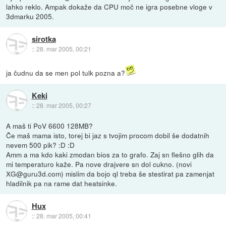
lahko reklo. Ampak dokaže da CPU moč ne igra posebne vloge v
3dmarku 2005.
sirotka
::
28. mar 2005, 00:21
ja čudnu da se men pol tulk pozna a?
Keki
::
28. mar 2005, 00:27
A maš ti PoV 6600 128MB?
Če maš mama isto, torej bi jaz s tvojim procom dobil še dodatnih
nevem 500 pik? :D :D
Amm a ma kdo kaki zmodan bios za to grafo. Zaj sn flešno glih da
mi temperaturo kaže. Pa nove drajvere sn dol cukno. (novi
XG@guru3d.com) mislim da bojo ql treba še stestirat pa zamenjat
hladilnik pa na rame dat heatsinke.
Hux
::
28. mar 2005, 00:41