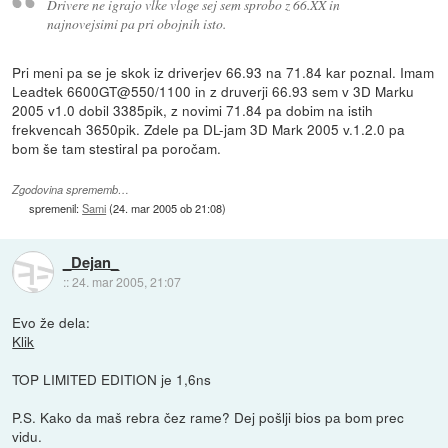
Drivere ne igrajo vlke vloge sej sem sprobo z 66.XX in
najnovejsimi pa pri obojnih isto.
Pri meni pa se je skok iz driverjev 66.93 na 71.84 kar poznal. Imam
Leadtek 6600GT@550/1100 in z druverji 66.93 sem v 3D Marku
2005 v1.0 dobil 3385pik, z novimi 71.84 pa dobim na istih
frekvencah 3650pik. Zdele pa DL-jam 3D Mark 2005 v.1.2.0 pa
bom še tam stestiral pa poročam.
Zgodovina sprememb…
spremenil:
Sami
(
24. mar 2005 ob 21:08
)
_Dejan_
::
24. mar 2005, 21:07
Evo že dela:
Klik
TOP LIMITED EDITION je 1,6ns
P.S. Kako da maš rebra čez rame? Dej pošlji bios pa bom prec
vidu.