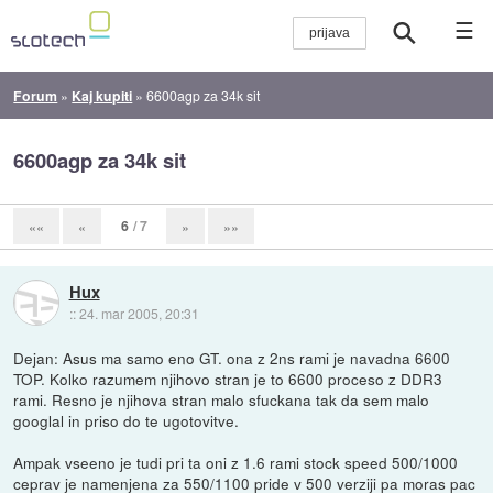
☰
Forum
»
Kaj kupiti
»
6600agp za 34k sit
6600agp za 34k sit
6
/ 7
««
«
»
»»
Hux
::
24. mar 2005, 20:31
Dejan: Asus ma samo eno GT. ona z 2ns rami je navadna 6600
TOP. Kolko razumem njihovo stran je to 6600 proceso z DDR3
rami. Resno je njihova stran malo sfuckana tak da sem malo
googlal in priso do te ugotovitve.
Ampak vseeno je tudi pri ta oni z 1.6 rami stock speed 500/1000
ceprav je namenjena za 550/1100 pride v 500 verziji pa moras pac