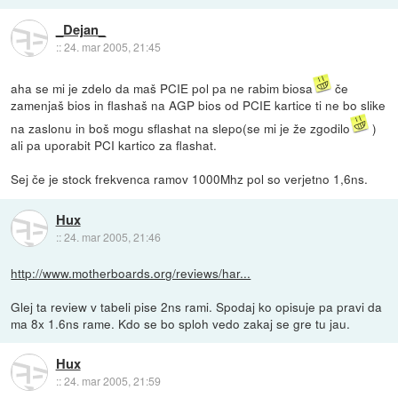
_Dejan_
::
24. mar 2005, 21:45
aha se mi je zdelo da maš PCIE pol pa ne rabim biosa
če
zamenjaš bios in flashaš na AGP bios od PCIE kartice ti ne bo slike
na zaslonu in boš mogu sflashat na slepo(se mi je že zgodilo
)
ali pa uporabit PCI kartico za flashat.
Sej če je stock frekvenca ramov 1000Mhz pol so verjetno 1,6ns.
Hux
::
24. mar 2005, 21:46
http://www.motherboards.org/reviews/har...
Glej ta review v tabeli pise 2ns rami. Spodaj ko opisuje pa pravi da
ma 8x 1.6ns rame. Kdo se bo sploh vedo zakaj se gre tu jau.
Hux
::
24. mar 2005, 21:59