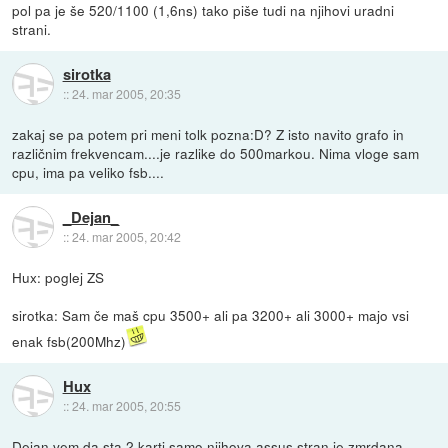
pol pa je še 520/1100 (1,6ns) tako piše tudi na njihovi uradni
strani.
sirotka
::
24. mar 2005, 20:35
zakaj se pa potem pri meni tolk pozna:D? Z isto navito grafo in
različnim frekvencam....je razlike do 500markou. Nima vloge sam
cpu, ima pa veliko fsb....
_Dejan_
::
24. mar 2005, 20:42
Hux: poglej ZS
sirotka: Sam če maš cpu 3500+ ali pa 3200+ ali 3000+ majo vsi
enak fsb(200Mhz)
Hux
::
24. mar 2005, 20:55
Dejan vem da sta 2 karti samo njihova assus stran je zmrdana