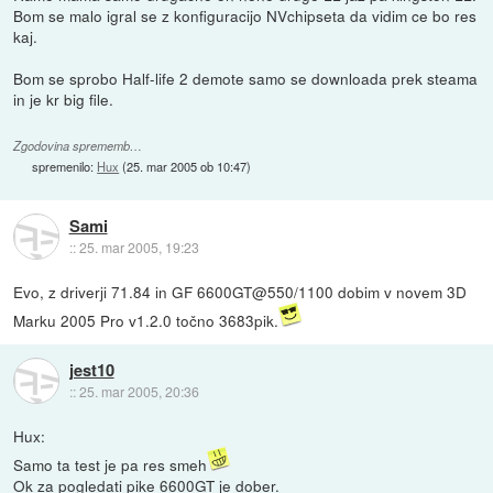
Bom se malo igral se z konfiguracijo NVchipseta da vidim ce bo res
kaj.
Bom se sprobo Half-life 2 demote samo se downloada prek steama
in je kr big file.
Zgodovina sprememb…
spremenilo:
Hux
(
25. mar 2005 ob 10:47
)
Sami
::
25. mar 2005, 19:23
Evo, z driverji 71.84 in GF 6600GT@550/1100 dobim v novem 3D
Marku 2005 Pro v1.2.0 točno 3683pik.
jest10
::
25. mar 2005, 20:36
Hux:
Samo ta test je pa res smeh
Ok za pogledati pike 6600GT je dober.