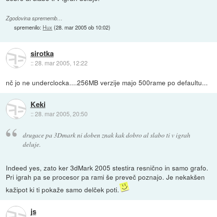
Zgodovina sprememb…
spremenilo:
Hux
(
28. mar 2005 ob 10:02
)
sirotka
::
28. mar 2005, 12:22
nč jo ne underclocka....256MB verzije majo 500rame po defaultu...
Keki
::
28. mar 2005, 20:50
drugace pa 3Dmark ni doben znak kak dobro al slabo ti v igrah
deluje.
Indeed yes, zato ker 3dMark 2005 stestira resnično in samo grafo.
Pri igrah pa se procesor pa rami še preveč poznajo. Je nekakšen
kažipot ki ti pokaže samo delček poti.
js