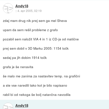
Andy18
::
4. apr 2005, 02:19
zdaj mam drug nik prej sem ga mel Sheva
upam da sem rešil probleme z grafo
pozabil sem naložit VIA 4 in 1 iz CD-ja od matične
prej sem dobil v 3D Marku 2005: 1154 točk
sedaj pa jih dobim 1914 točk
grafa je še nenavita
še malo me zanima za nastavitev temp. na grafični
a ste vse naredili tako kot je bilo napisano
rabil bi od nekoga še bolj natančna navodila
Andy18