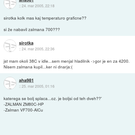
::
24. mar 2005, 22:18
sirotka kolk mas kaj temperaturo graficne??
si že nabavil zalmana 700???
sirotka
::
24. mar 2005, 22:36
jst mam okoli 38C v idle...sem menjal hladilnik ->gor je en za 4200.
Nisem zalmana kupil...ker ni dnarja:(
aha981
::
25. mar 2005, 01:16
katerega se bolj splaca...oz. je boljsi od teh dveh??'
-ZALMAN ZM80C-HP
-Zalman VF700-AlCu