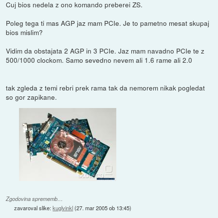
Cuj bios nedela z ono komando preberei ZS.
Poleg tega ti mas AGP jaz mam PCIe. Je to pametno mesat skupaj
bios mislim?
Vidim da obstajata 2 AGP in 3 PCIe. Jaz mam navadno PCIe te z
500/1000 clockom. Samo sevedno nevem ali 1.6 rame ali 2.0
tak zgleda z temi rebri prek rama tak da nemorem nikak pogledat
so gor zapikane.
Zgodovina sprememb…
zavaroval slike:
kuglvinkl
(
27. mar 2005 ob 13:45
)