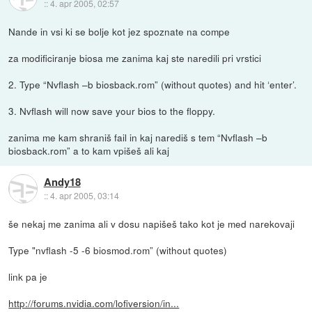
::
4. apr 2005, 02:57
Nande in vsi ki se bolje kot jez spoznate na compe
za modificiranje biosa me zanima kaj ste naredili pri vrstici
2. Type “Nvflash –b biosback.rom” (without quotes) and hit ‘enter’.
3. Nvflash will now save your bios to the floppy.
zanima me kam shraniš fail in kaj narediš s tem “Nvflash –b
biosback.rom” a to kam vpišeš ali kaj
Andy18
::
4. apr 2005, 03:14
še nekaj me zanima ali v dosu napišeš tako kot je med narekovaji
Type "nvflash -5 -6 biosmod.rom” (without quotes)
link pa je
http://forums.nvidia.com/lofiversion/in...