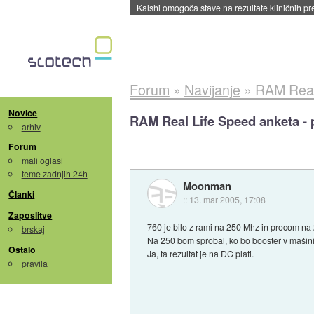
Sandisk že prodal več kot polovico SSD-jev za 
Forum
»
Navijanje
»
RAM Real 
Novice
RAM Real Life Speed anketa - 
arhiv
Forum
mali oglasi
teme zadnjih 24h
Moonman
Članki
::
13. mar 2005, 17:08
Zaposlitve
760 je bilo z rami na 250 Mhz in procom na
brskaj
Na 250 bom sprobal, ko bo booster v mašini
Ostalo
Ja, ta rezultat je na DC plati.
pravila