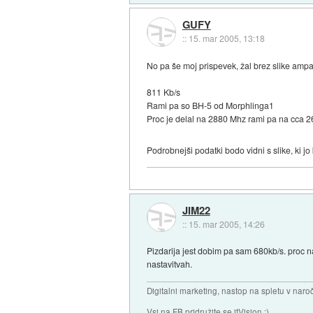
GUFY
::
15. mar 2005, 13:18
No pa še moj prispevek, žal brez slike ampak
811 Kb/s
Rami pa so BH-5 od Morphlinga1
Proc je delal na 2880 Mhz rami pa na cca 2
Podrobnejši podatki bodo vidni s slike, ki jo 
JIM22
::
15. mar 2005, 14:26
Pizdarija jest dobim pa sam 680kb/s. proc 
nastavitvah.
Digitalni marketing, nastop na spletu v nar
Vsi na FB pridružite se itVision :)