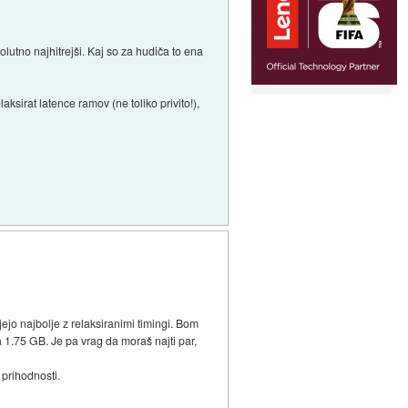
lutno najhitrejši. Kaj so za hudiča to ena
sirat latence ramov (ne toliko privito!),
jejo najbolje z relaksiranimi timingi. Bom
 1.75 GB. Je pa vrag da moraš najti par,
 prihodnosti.