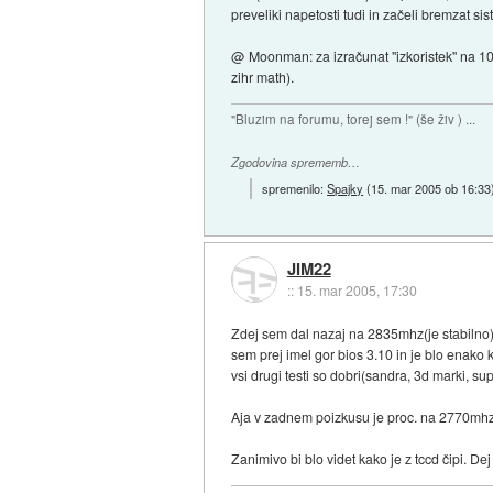
preveliki napetosti tudi in začeli bremzat si
@ Moonman: za izračunat "izkoristek" na 100
zihr math).
"Bluzim na forumu, torej sem !" (še živ ) ...
Zgodovina sprememb…
spremenilo:
Spajky
(
15. mar 2005 ob 16:33
JIM22
::
15. mar 2005, 17:30
Zdej sem dal nazaj na 2835mhz(je stabilno) i
sem prej imel gor bios 3.10 in je blo enako 
vsi drugi testi so dobri(sandra, 3d marki, supe
Aja v zadnem poizkusu je proc. na 2770mhz, 
Zanimivo bi blo videt kako je z tccd čipi. 