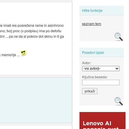
Hitre funkcije
seznam tem
, če imaš res posrečene rame in asinhrono
jasno, tvoj proc (v podpisu) ima po defoltu
 ... pa ne da si pokrov dol skinu in ti ga
Posebni izpisi
k memorije ...
Avtor:
Ključna beseda: