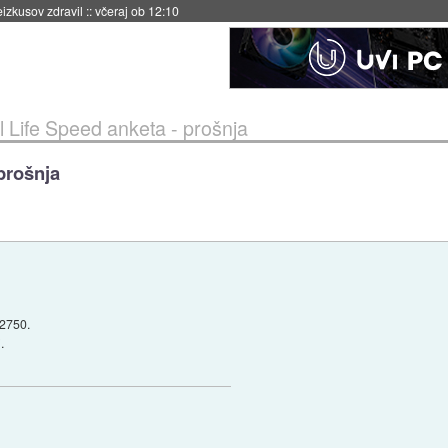
naslednji dve leti
::
včeraj ob 11:37
Life Speed anketa - prošnja
prošnja
 2750.
.