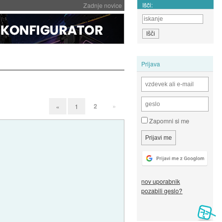
Išči:
Zadnje novice
Prijava
2
»
«
1
Zapomni si me
nov uporabnik
pozabili geslo?