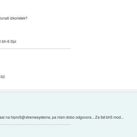
čunaš izkoristek?
 bh-6 čipi
:32
)
pisal na hipro5@xtremesystems, pa nism dobo odgovora... Za tist bh5 mod...