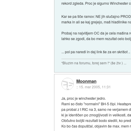
rekord zgleda. Proc je sigurno Winchester 
Kar se pa tiče ramov: NE jih slučajno PROD
marka in ali se kaj grejejo, maš hladilnike na
Probaj na najvišjem OC da je cela mašina re
lahko se zgodi, da bo mem rezultat celo bol
... pol pa naredi in daj link še za en skrišot .
"Bluzim na forumu, torej sem !" (še živ ) ...
Moonman
::
15. mar 2005, 11:31
Ja, proc je winchester jedro.
Rami so čisto "normalni" BH-5 čipi. Heatsprea
pa probal z t RtC na 3, samo ne verjamem da
ki je identičen po zmogljivosti in velikosti, 
Občutno boljši rezultati bodo sledili, ko p
Ko bo čas dopuščal, objavim še max. mem rezu