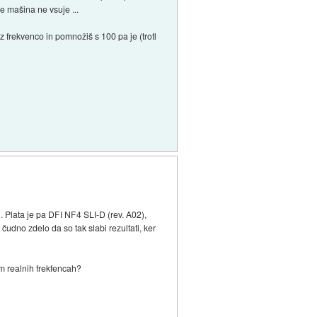
se mašina ne vsuje ...
 frekvenco in pomnožiš s 100 pa je (trotl
. Plata je pa DFI NF4 SLI-D (rev. A02),
čudno zdelo da so tak slabi rezultati, ker
em realnih frekfencah?