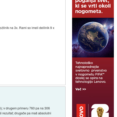
žilnik na 3x. Rami so imeli delilnik 9 x
1,4); v drugem primeru 760 pa na 306
jši rezultat; drugače pa maš absolutni