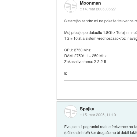
Moonman
::
14. mar 2005, 06:27
S starejšo sandro mi ne pokaže frekvence 
Moj proc je po defaultu 1.8Ghz Torej z množil
1.2 = 10.8, a sistem vrednost zaokroži navzgo
CPU: 2750 Mhz
RAM: 2750/11 = 250 Mhz
Zakasnitve rama: 2-2-2-5
lp
Spajky
::
15. mar 2005, 11:10
Evo, sem ti pogruntal realne frekvence na ka
(očitno sinhro!!) ker drugače ne bi dobil tak