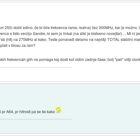
 (pri 250) dobil edino, če bi bila frekvenca rama, realna) čez 300MHz, kar je možno
enco s tisto verzijo Sandre, ki sem jo linkal (na sliki je bistveno novejša!) ... Mi ni 
sb (htt) na 275MHz al kako. Teste ponavadi delamo na najvišji TOTAL stabilni mašini
 plati v biosu za ram?
kih frekvencah glih ne pomaga kaj dosti kot vidim zadnje čase; bolj "pali" višji cloc
 pr A64, pr hitrosti pa se še kako