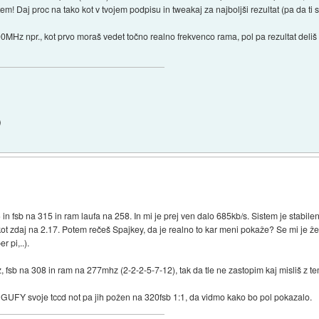
stem! Daj proc na tako kot v tvojem podpisu in tweakaj za najboljši rezultat (pa da ti 
MHz npr., kot prvo moraš vedet točno realno frekvenco rama, pol pa rezultat deliš z
)
n fsb na 315 in ram laufa na 258. In mi je prej ven dalo 685kb/s. Sistem je stabilen
kot zdaj na 2.17. Potem rečeš Spajkey, da je realno to kar meni pokaže? Se mi je že 
r pi,..).
fsb na 308 in ram na 277mhz (2-2-2-5-7-12), tak da tle ne zastopim kaj misliš z t
Dej GUFY svoje tccd not pa jih požen na 320fsb 1:1, da vidmo kako bo pol pokazalo.