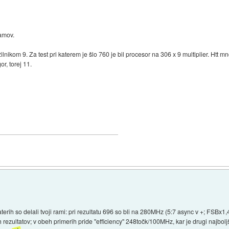
ramov.
nikom 9. Za test pri katerem je šlo 760 je bil procesor na 306 x 9 multiplier. Htt mno
r, torej 11.
terih so delali tvoji rami: pri rezultatu 696 so bli na 280MHz (5:7 async v +; FSBx
ih rezultatov; v obeh primerih pride "efficiency" 248točk/100MHz, kar je drugi najbol