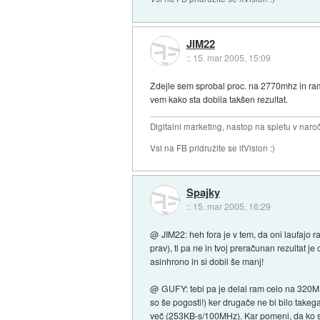
JIM22
::
15. mar 2005, 15:09
Zdejle sem sprobal proc. na 2770mhz in ram 
vem kako sta dobila takšen rezultat.
Digitalni marketing, nastop na spletu v nar
Vsi na FB pridružite se itVision :)
Spajky
::
15. mar 2005, 16:29
@ JIM22: heh fora je v tem, da oni laufajo r
prav), ti pa ne in tvoj preračunan rezultat
asinhrono in si dobil še manj!
@ GUFY: tebi pa je delal ram celo na 320MH
so še pogosti!) ker drugače ne bi bilo takega
več (253KB-s/100MHz). Kar pomeni, da ko si še