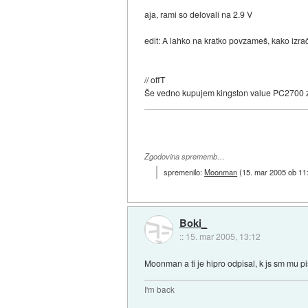
aja, rami so delovali na 2.9 V
edit: A lahko na kratko povzameš, kako izra
// offT
Še vedno kupujem kingston value PC2700 z
Zgodovina sprememb…
spremenilo:
Moonman
(
15. mar 2005 ob 11
Boki_
::
15. mar 2005, 13:12
Moonman a ti je hipro odpisal, k js sm mu 
I'm back