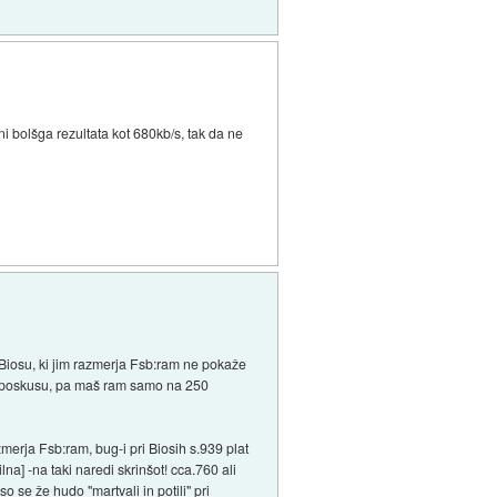
 bolšga rezultata kot 680kb/s, tak da ne
v Biosu, ki jim razmerja Fsb:ram ne pokaže
jem poskusu, pa maš ram samo na 250
erja Fsb:ram, bug-i pri Biosih s.939 plat
na] -na taki naredi skrinšot! cca.760 ali
 se že hudo "martvali in potili" pri