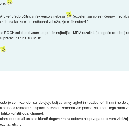
core.
AT, ker gredo očitno s frekvenco v nebesa
(excelent samples), čeprav niso abso
 njih, na koliko si jim našponal voltažo, kje si jih nabavil?
s ROCK solid pod vsemi pogoji (in najboljšim MEM rezultatu!) mogoče celo bolj relak
jši preračunan na 100MHz ...
.
derje sem vzel dol, saj delujejo bolj za fancy izgled in heat buffer. Ti rami ne delu
 se bo ta relaksiranje splačalo. Moram sprobati vse palčke, saj imam tega rama za
da lahko koristiš dual channel.
redelam booster ali pa se s hipro5 dogovorim za dobavo njegovega umotvora v bližnji
ltat, etc, ...