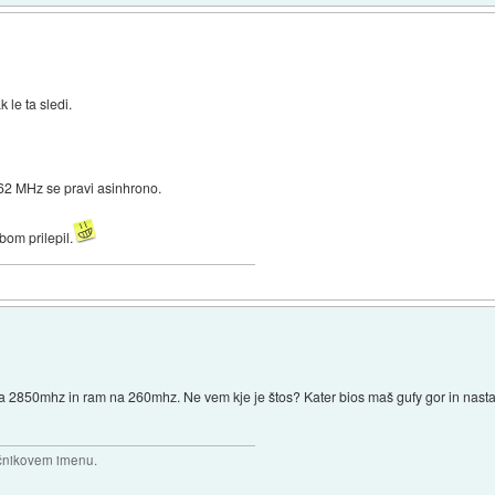
 le ta sledi.
62 MHz se pravi asinhrono.
bom prilepil.
na 2850mhz in ram na 260mhz. Ne vem kje je štos? Kater bios maš gufy gor in nas
očnikovem imenu.