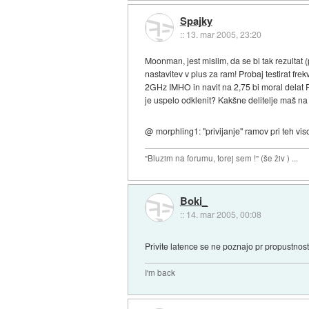
Spajky
::
13. mar 2005, 23:20
Moonman, jest mislim, da se bi tak rezultat
nastavitev v plus za ram! Probaj testirat frekv
2GHz IMHO in navit na 2,75 bi moral delat F
je uspelo odklenit? Kakšne delitelje maš na
@ morphling1: "privijanje" ramov pri teh viso
"Bluzim na forumu, torej sem !" (še živ ) ...
Boki_
::
14. mar 2005, 00:08
Privite latence se ne poznajo pr propustnosti
I'm back