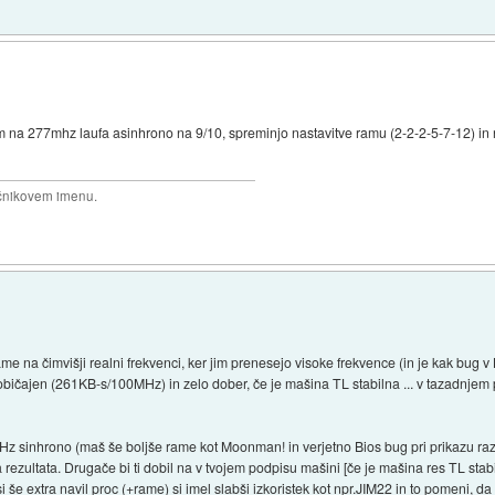
na 277mhz laufa asinhrono na 9/10, spreminjo nastavitve ramu (2-2-2-5-7-12) in ni
očnikovem imenu.
ame na čimvišji realni frekvenci, ker jim prenesejo visoke frekvence (in je kak bug 
 je običajen (261KB-s/100MHz) in zelo dober, če je mašina TL stabilna ... v tazadn
z sinhrono (maš še boljše rame kot Moonman! in verjetno Bios bug pri prikazu razm
 rezultata. Drugače bi ti dobil na v tvojem podpisu mašini [če je mašina res TL stabil
 extra navil proc (+rame) si imel slabši izkoristek kot npr.JIM22 in to pomeni, da so