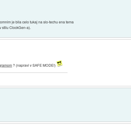
pomnim je bila celo tukaj na slo-techu ena tema
v stilu ClockGen-a).
ogramom
? (napravi v SAFE MODE!)