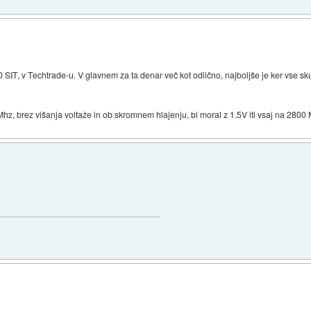
0 SIT, v Techtrade-u. V glavnem za ta denar več kot odlično, najboljše je ker vse s
hz, brez višanja voltaže in ob skromnem hlajenju, bi moral z 1.5V iti vsaj na 2800