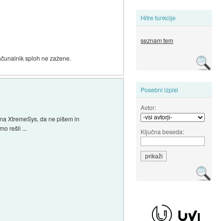
Hitre funkcije
seznam tem
ačunalnik sploh ne zažene.
Posebni izpisi
Avtor:
ad na XtremeSys, da ne pišem in
o rešli ...
Ključna beseda: