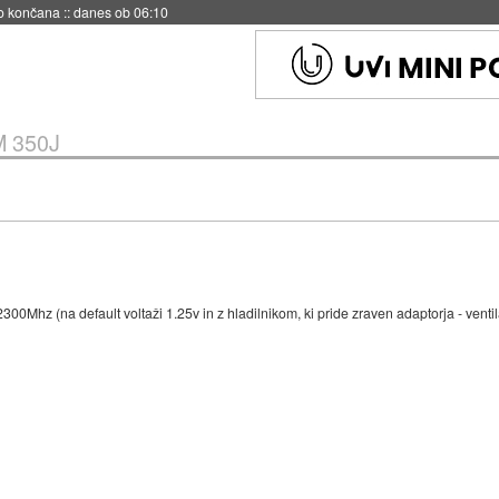
s ob 06:09
M 350J
0Mhz (na default voltaži 1.25v in z hladilnikom, ki pride zraven adaptorja - ventil