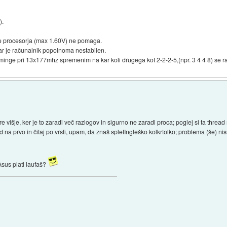
).
aže procesorja (max 1.60V) ne pomaga.
ar je računalnik popolnoma nestabilen.
inge pri 13x177mhz spremenim na kar koli drugega kot 2-2-2-5,(npr. 3 4 4 8) se r
re višje, ker je to zaradi več razlogov in sigurno ne zaradi proca; poglej si ta thre
 na prvo in čitaj po vrsti, upam, da znaš spletIngleško kolkrtolko; problema (še) nism
 Asus plati laufaš?