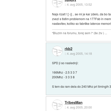
::
4. avg 2005, 13:52
Najs rizalt ! [:-)] .. se mi je kar zdelo, da 
zvezi s tistim problemom na 177Fsb in memor
nastavitev, koliko so fabrške latence memorije 
"Bluzim na forumu, torej sem !" (še živ ) ...
rkb2
::
4. avg 2005, 14:18
SPD ji so naslednji:
166Mhz - 2.5 3 3 7
200Mhz - 3 3 3 8
S tem da ram dela do 240 Mhz pri timingih 3
TribesMan
::
4. avg 2005, 20:00