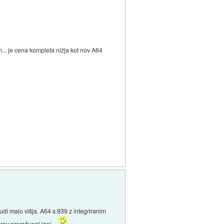
... je cena kompleta nižja kot nov A64
udi malo višja. A64 s.939 z integriranim
prov
preračunal lani
..