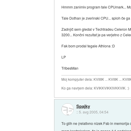
Hmmm zanimiv program tale CPUmark... Moj
Tale Dothan je zverinski CPU... sploh če g
Zadnjič sem gledal v Techtradeu Celeron M 
3200... Končni rezultat je pa verjetno z Cel
Fak bom prodal tegale Athlona :D
LP
TribesMan
Moj kompjuter dela: KVIIIIK ... KVIIIK ... KVIII
Ko ga navijem dela: KVIKKVIKKIVKKVIK. :)
Spajky
::
5. avg 2005, 04:54
To glih ne (relativno nizek Fsb in memorija 
mem.kontrolerjem, če je gnano 1:1 nadoknadi