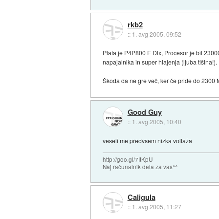
rkb2
::
1. avg 2005, 09:52
Plata je P4P800 E Dlx, Procesor je bil 2300
napajalnika in super hlajenja (ljuba tišina!).
Škoda da ne gre več, ker če pride do 2300 M
Good Guy
::
1. avg 2005, 10:40
veseli me predvsem nizka voltaža
http://goo.gl/7ItKpU
Naj računalnik dela za vas^^
Caligula
::
1. avg 2005, 11:27