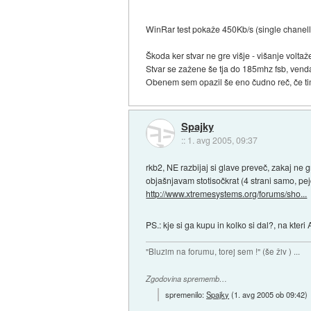
WinRar test pokaže 450Kb/s (single chanell
Škoda ker stvar ne gre višje - višanje volt
Stvar se zažene še tja do 185mhz fsb, vend
Obenem sem opazil še eno čudno reč, če tim
Spajky
::
1. avg 2005, 09:37
rkb2, NE razbijaj si glave preveč, zakaj ne g
objašnjavam stotisočkrat (4 strani samo, pejd
http://www.xtremesystems.org/forums/sho...
PS.: kje si ga kupu in kolko si dal?, na kteri
"Bluzim na forumu, torej sem !" (še živ ) ...
Zgodovina sprememb…
spremenilo:
Spajky
(
1. avg 2005 ob 09:42
)