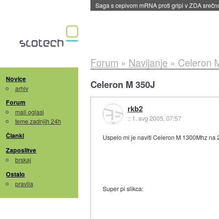
BMW v vozilih začel predvajati reklame
::
dane
Forum
»
Navijanje
»
Celeron 
Novice
Celeron M 350J
arhiv
Forum
rkb2
mali oglasi
::
1. avg 2005, 07:57
teme zadnjih 24h
Članki
Uspelo mi je naviti Celeron M 1300Mhz na 230
Zaposlitve
brskaj
Ostalo
pravila
Super pi slikca: