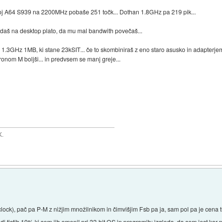
 A64 S939 na 2200MHz pobaše 251 točk... Dothan 1.8GHz pa 219 pik...
a daš na desktop plato, da mu mal bandwith povečaš...
1.3GHz 1MB, ki stane 23kSIT... če to skombiniraš z eno staro asusko in adapterjem
eronom M boljši... in predvsem se manj greje...
K.
clock), pač pa P-M z nižjim množilnikom in čimvišjim Fsb pa ja, sam pol pa je cena t
 tistih 10% ki sem jih omenil pri 32-bit OS in programih; izgleda, da sem jest kar 