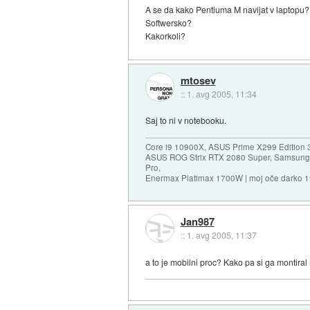
A se da kako Pentiuma M navijat v laptopu?
Softwersko?
Kakorkoli?
mtosev
::
1. avg 2005, 11:34
Saj to ni v notebooku.
Core i9 10900X, ASUS Prime X299 Edition 
ASUS ROG Strix RTX 2080 Super, Samsung
Pro,
Enermax Platimax 1700W | moj oče darko 
Jan987
::
1. avg 2005, 11:37
a to je mobilni proc? Kako pa si ga montiral 