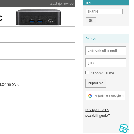
Išči:
Zadnje novice
Prijava
Zapomni si me
ator na 5V).
nov uporabnik
pozabili geslo?