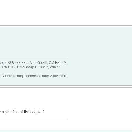
30, 32GB 4x8 3600Mhz G.skill, CM H500M,
 970 PRO, UltraSharp UP3017, Win 11
1960-2016, moj labradorec max 2002-2013
na plato? Iamš tisti adapter?