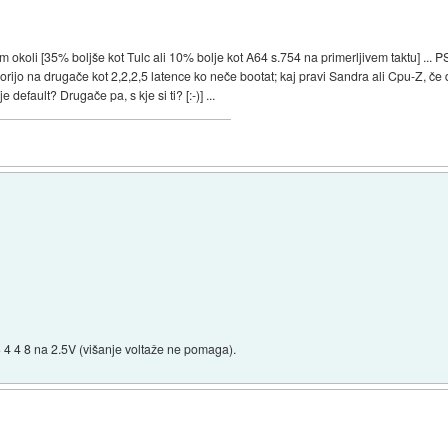
bo tam okoli [35% boljše kot Tulc ali 10% bolje kot A64 s.754 na primerljivem taktu] ...
ijo na drugače kot 2,2,2,5 latence ko neče bootat; kaj pravi Sandra ali Cpu-Z, če
default? Drugače pa, s kje si ti? [:-)] ...
 4 4 8 na 2.5V (višanje voltaže ne pomaga).