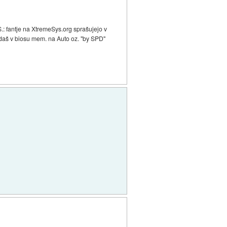
 PS.: fantje na XtremeSys.org sprašujejo v
 daš v biosu mem. na Auto oz. "by SPD"