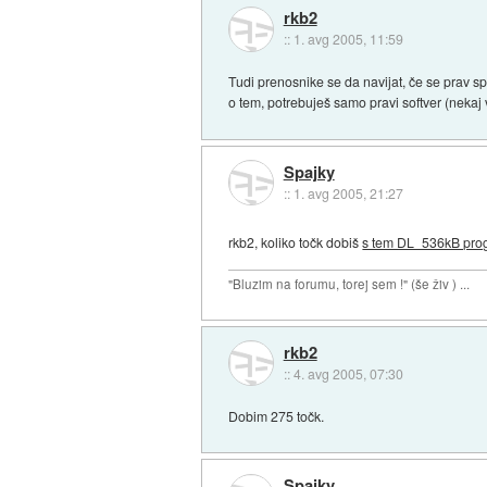
rkb2
::
1. avg 2005, 11:59
Tudi prenosnike se da navijat, če se prav s
o tem, potrebuješ samo pravi softver (nekaj 
Spajky
::
1. avg 2005, 21:27
rkb2, koliko točk dobiš
s tem DL_536kB pr
"Bluzim na forumu, torej sem !" (še živ ) ...
rkb2
::
4. avg 2005, 07:30
Dobim 275 točk.
Spajky