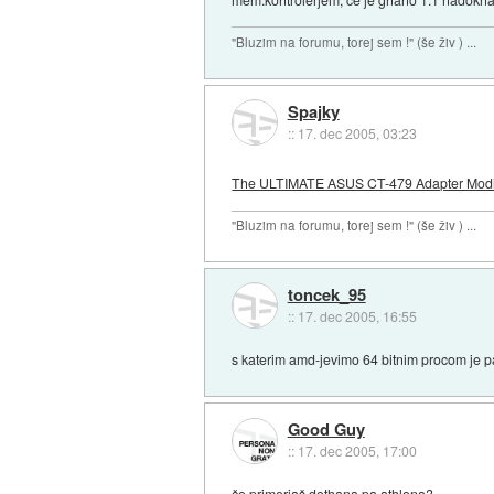
"Bluzim na forumu, torej sem !" (še živ ) ...
Spajky
::
17. dec 2005, 03:23
The ULTIMATE ASUS CT-479 Adapter Modifi
"Bluzim na forumu, torej sem !" (še živ ) ...
toncek_95
::
17. dec 2005, 16:55
s katerim amd-jevimo 64 bitnim procom je pa
Good Guy
::
17. dec 2005, 17:00
če primerjaš dothana pa athlona?