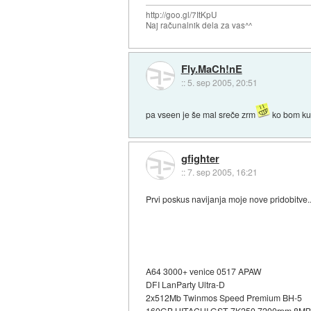
http://goo.gl/7ItKpU
Naj računalnik dela za vas^^
Fly.MaCh!nE
::
5. sep 2005, 20:51
pa vseen je še mal sreče zrm
ko bom kup
gfighter
::
7. sep 2005, 16:21
Prvi poskus navijanja moje nove pridobitve..
A64 3000+ venice 0517 APAW
DFI LanParty Ultra-D
2x512Mb Twinmos Speed Premium BH-5
160GB HITACHI GST 7K250 7200rpm 8MB