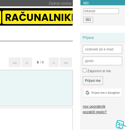
Išči:
Zadnje novice
Prijava
6
/ 9
««
«
»
»»
Zapomni si me
nov uporabnik
pozabili geslo?