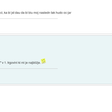
, ka bi jst dau da bi biu moj nasledn tak hudo oc-jar
1. trgovini ki mi je najbližje.