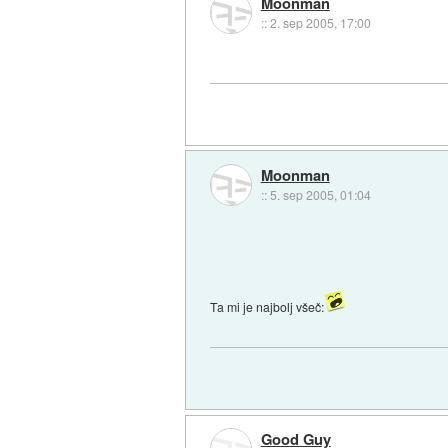
Moonman
::
2. sep 2005, 17:00
Moonman
::
5. sep 2005, 01:04
Ta mi je najbolj všeč:
Good Guy