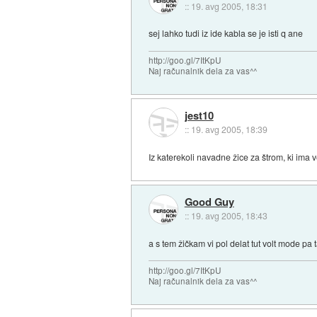
::
19. avg 2005, 18:31
sej lahko tudi iz ide kabla se je isti q ane
http://goo.gl/7ItKpU
Naj računalnik dela za vas^^
jest10
::
19. avg 2005, 18:39
Iz katerekoli navadne žice za štrom, ki ima 
Good Guy
::
19. avg 2005, 18:43
a s tem žičkam vi pol delat tut volt mode pa
http://goo.gl/7ItKpU
Naj računalnik dela za vas^^