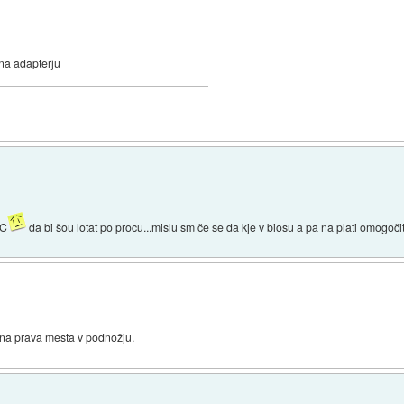
na adapterju
OC
da bi šou lotat po procu...mislu sm če se da kje v biosu a pa na plati omogočit
 na prava mesta v podnožju.