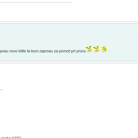
vau novo kišto te bom zaprosu za pomoč pri procu
..
 cache SATA