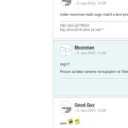
::
5. sep 2005, 10:58
mater moonman kašn zegn maš ti s temi proci
http://goo.gl/7ItKpU
Naj računalnik dela za vas^^
Moonman
::
5. sep 2005, 11:06
zegn?
Procov za take namene ne kupujem na "blef" v 
Good Guy
::
5. sep 2005, 15:26
vem