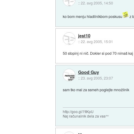
::
22. avg 2005, 14:50
ko bom menju hladilnikbom poskusu
z 
jest10
::
22. avg 2005, 15:01
50 stopinj ni nič. Dokler si pod 70 nimaš kaj
Good Guy
::
23. avg 2005, 23:07
sam tko mal za ssmeh poglejte množilnik
http://goo.gl/7ItKpU
Naj računalnik dela za vas^^