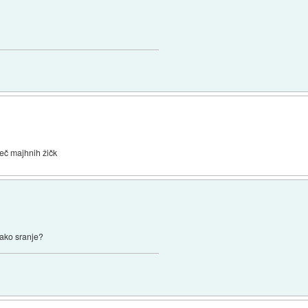
več majhnih žičk
 tako sranje?