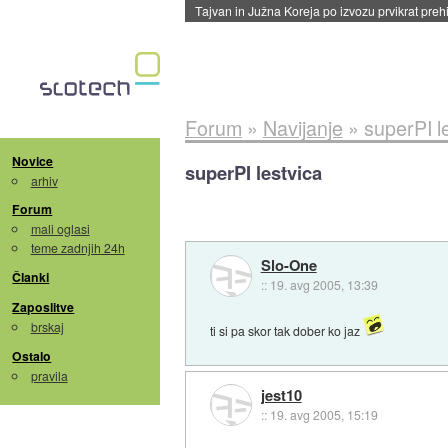
Tajvan in Južna Koreja po izvozu prvikrat pre
Forum
»
Navijanje
»
superPI l
Novice
superPI lestvica
arhiv
Forum
mali oglasi
teme zadnjih 24h
Slo-One
Članki
::
19. avg 2005, 13:39
Zaposlitve
brskaj
ti si pa skor tak dober ko jaz
Ostalo
pravila
jest10
::
19. avg 2005, 15:19