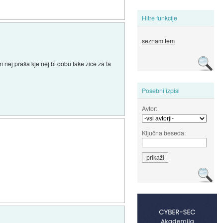
Hitre funkcije
seznam tem
 nej praša kje nej bi dobu take žice za ta
Posebni izpisi
Avtor:
Ključna beseda: