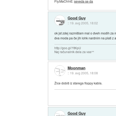
Fly.MaCh!nE:
seveda se da
Good Guy
::
19. avg 2005, 18:02
ok jst zdej razmišlam mal o dveh modih za mo
dva moda pa če jih lohk nardnim na plati z
http://goo.gl/7ItKpU
Naj računalnik dela za vas^^
Moonman
::
19. avg 2005, 18:08
Žice dobiš iz starega floppy kabla.
Good Guy