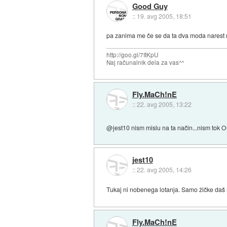
Good Guy
::
19. avg 2005, 18:51
pa zanima me če se da ta dva moda narest 
http://goo.gl/7ItKpU
Naj računalnik dela za vas^^
Fly.MaCh!nE
::
22. avg 2005, 13:22
@jest10 nism mislu na ta način...nism tok 
jest10
::
22. avg 2005, 14:26
Tukaj ni nobenega lotanja. Samo žičke daš
Fly.MaCh!nE