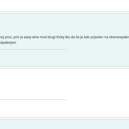
j proc, priv je easy wire mod drugi tricky tko da če je kdo prjavlen na xtremesystem
 adpaterjem