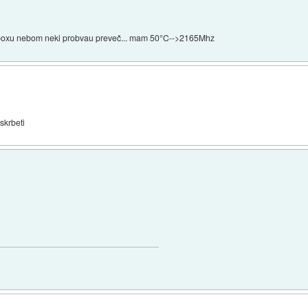
boxu nebom neki probvau preveč... mam 50°C-->2165Mhz
 skrbeti