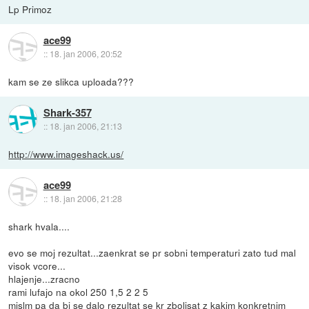
Lp Primoz
ace99
::
18. jan 2006, 20:52
kam se ze slikca uploada???
Shark-357
::
18. jan 2006, 21:13
http://www.imageshack.us/
ace99
::
18. jan 2006, 21:28
shark hvala....
evo se moj rezultat...zaenkrat se pr sobni temperaturi zato tud mal
visok vcore...
hlajenje...zracno
rami lufajo na okol 250 1,5 2 2 5
mislm pa da bi se dalo rezultat se kr zboljsat z kakim konkretnim