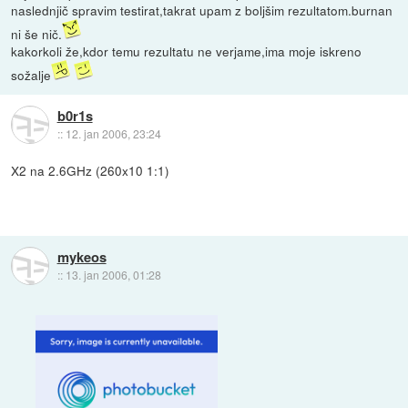
naslednjič spravim testirat,takrat upam z boljšim rezultatom.burnan
ni še nič.
kakorkoli že,kdor temu rezultatu ne verjame,ima moje iskreno
sožalje
b0r1s
::
12. jan 2006, 23:24
X2 na 2.6GHz (260x10 1:1)
mykeos
::
13. jan 2006, 01:28