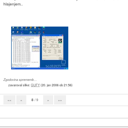
hlajenjem..
Zgodovina sprememb…
zavaroval slike:
GUFY
(
20. jan 2006 ob 21:56
)
8
/ 9
««
«
»
»»