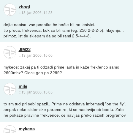
zbogi
::
13. jan 2006, 14:23
dejte napisat vse podatke če hočte bit na lestvici.
tip proca, frekvenca, kok so bli rami (eg. 250 2-2-2-5), hlajenje...
primoz, jst tle sklepam da so bli rami 2.5-4-4-8.
JIM22
::
13. jan 2006, 15:00
mykeos: zakaj pa ti odzadi prime laufa in kaže frekfenco samo
2600mhz? Clock gen pa 3299?
mile
::
13. jan 2006, 15:05
to sm tud pri sebi opazil.. Prime ne odcitava informacij "on the fly",
ampak neke sistemske parametre, ki se nastavijo ob bootu. Zato
ne pokaze pravilne frekvence, če navijaš preko raznih programov
mykeos