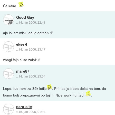
Še kako.
Good Guy
::
14. jan 2006, 22:41
aja lol sm mislu da je dothan :P
ekseR
::
14. jan 2006, 23:17
zbogi fajn si se založu!
mare87
::
14. jan 2006, 23:54
Lepo, tud rami za 35k letijo
. Pri nas je treba delat na tem, da
bomo bolj prepoznavni po tujini. Nice work Funtech
.
para-site
::
15. jan 2006, 01:14