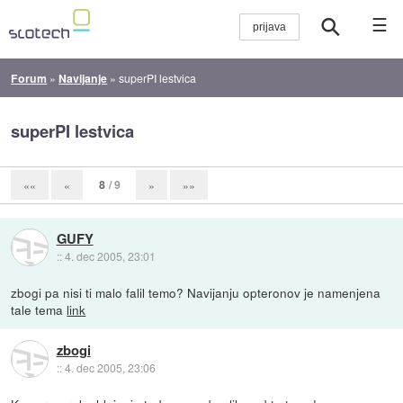
☰
Forum
»
Navijanje
»
superPI lestvica
superPI lestvica
8
/ 9
««
«
»
»»
GUFY
::
4. dec 2005, 23:01
zbogi pa nisi ti malo falil temo? Navijanju opteronov je namenjena
tale tema
link
zbogi
::
4. dec 2005, 23:06