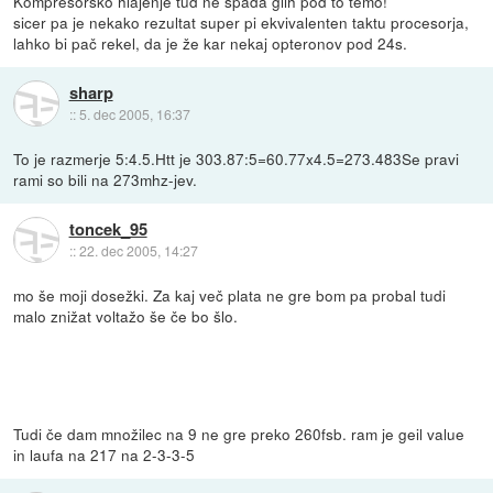
Kompresorsko hlajenje tud ne spada glih pod to temo!
sicer pa je nekako rezultat super pi ekvivalenten taktu procesorja,
lahko bi pač rekel, da je že kar nekaj opteronov pod 24s.
sharp
::
5. dec 2005, 16:37
To je razmerje 5:4.5.Htt je 303.87:5=60.77x4.5=273.483Se pravi
rami so bili na 273mhz-jev.
toncek_95
::
22. dec 2005, 14:27
mo še moji dosežki. Za kaj več plata ne gre bom pa probal tudi
malo znižat voltažo še če bo šlo.
Tudi če dam množilec na 9 ne gre preko 260fsb. ram je geil value
in laufa na 217 na 2-3-3-5