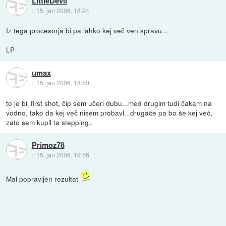
LittleDevil
::
15. jan 2006, 18:24
Iz tega procesorja bi pa lahko kej več ven spravu...
LP
umax
::
15. jan 2006, 18:50
to je bil first shot, čip sem učeri dubu...med drugim tudi čakam na
vodno, tako da kej več nisem probavl...drugače pa bo še kej več,
zato sem kupil ta stepping..
Primoz78
::
15. jan 2006, 19:56
Mal popravljen rezultat