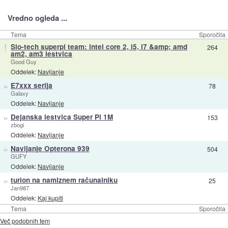
Vredno ogleda ...
Tema
Sporočila
!
Slo-tech superpi team: intel core 2, i5, i7 &amp; amd
264
am2, am3 lestvica
Good Guy
Oddelek:
Navijanje
»
E7xxx serija
78
Galaxy
Oddelek:
Navijanje
»
Dejanska lestvica Super Pi 1M
153
zbogi
Oddelek:
Navijanje
»
Navijanje Opterona 939
504
GUFY
Oddelek:
Navijanje
»
turion na namiznem računalniku
25
Jan987
Oddelek:
Kaj kupiti
Tema
Sporočila
Več podobnih tem