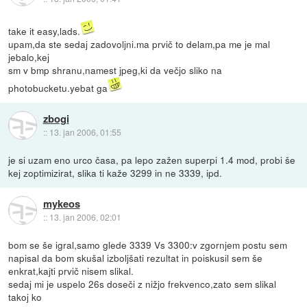
take it easy,lads.
upam,da ste sedaj zadovoljni.ma prvič to delam,pa me je mal
jebalo,kej
sm v bmp shranu,namest jpeg,ki da večjo sliko na
photobucketu.yebat ga
zbogi
::
13. jan 2006, 01:55
je si uzam eno urco časa, pa lepo zažen superpi 1.4 mod, probi še
kej zoptimizirat, slika ti kaže 3299 in ne 3339, ipd.
mykeos
::
13. jan 2006, 02:01
bom se še igral,samo glede 3339 Vs 3300:v zgornjem postu sem
napisal da bom skušal izboljšati rezultat in poiskusil sem še
enkrat,kajti prvič nisem slikal.
sedaj mi je uspelo 26s doseči z nižjo frekvenco,zato sem slikal
takoj ko