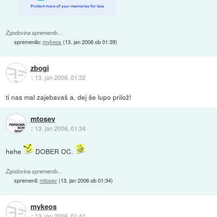
Zgodovina sprememb…
spremenilo:
mykeos
(
13. jan 2006 ob 01:39
)
zbogi
::
13. jan 2006, 01:32
ti nas mal zajebavaš a, dej še lupo prilož!
mtosev
::
13. jan 2006, 01:34
hehe
DOBER OC.
Zgodovina sprememb…
spremenil:
mtosev
(
13. jan 2006 ob 01:34
)
mykeos
::
13. jan 2006, 01:41