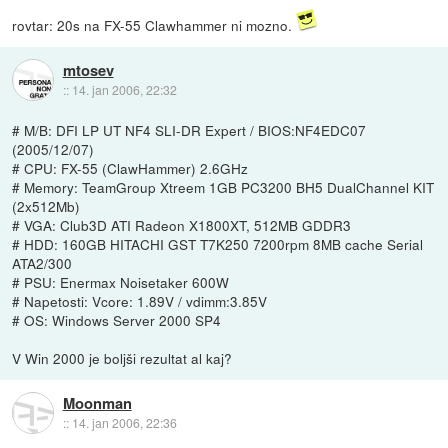
rovtar: 20s na FX-55 Clawhammer ni mozno.
mtosev
::
14. jan 2006, 22:32
# M/B: DFI LP UT NF4 SLI-DR Expert / BIOS:NF4EDC07
(2005/12/07)
# CPU: FX-55 (ClawHammer) 2.6GHz
# Memory: TeamGroup Xtreem 1GB PC3200 BH5 DualChannel KIT
(2x512Mb)
# VGA: Club3D ATI Radeon X1800XT, 512MB GDDR3
# HDD: 160GB HITACHI GST T7K250 7200rpm 8MB cache Serial
ATA2/300
# PSU: Enermax Noisetaker 600W
# Napetosti: Vcore: 1.89V / vdimm:3.85V
# OS: Windows Server 2000 SP4
V Win 2000 je boljši rezultat al kaj?
Moonman
::
14. jan 2006, 22:36