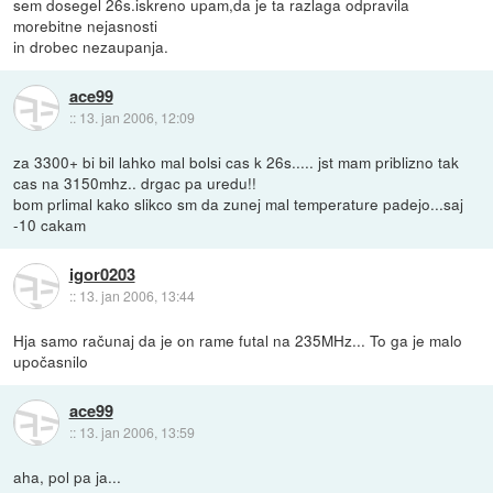
sem dosegel 26s.iskreno upam,da je ta razlaga odpravila
morebitne nejasnosti
in drobec nezaupanja.
ace99
::
13. jan 2006, 12:09
za 3300+ bi bil lahko mal bolsi cas k 26s..... jst mam priblizno tak
cas na 3150mhz.. drgac pa uredu!!
bom prlimal kako slikco sm da zunej mal temperature padejo...saj
-10 cakam
igor0203
::
13. jan 2006, 13:44
Hja samo računaj da je on rame futal na 235MHz... To ga je malo
upočasnilo
ace99
::
13. jan 2006, 13:59
aha, pol pa ja...