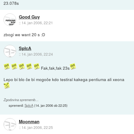
23.078s
Good Guy
::
14. jan 2006, 22:21
zbogi we want 20 s :D
SpIcA
::
14. jan 2006, 22:24
Fak,fak,fak 23s
Lepo bi blo če bi mogoče kdo testiral kakega pentiuma ali xeona
Zgodovina sprememb…
spremenil:
SpIcA
(
14. jan 2006 ob 22:25
)
Moonman
::
14. jan 2006, 22:25