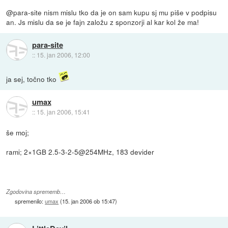
@para-site nism mislu tko da je on sam kupu sj mu piše v podpisu
an. Js mislu da se je fajn založu z sponzorji al kar kol že ma!
para-site
::
15. jan 2006, 12:00
ja sej, točno tko
umax
::
15. jan 2006, 15:41
še moj;
rami; 2×1GB 2.5-3-2-5@254MHz, 183 devider
Zgodovina sprememb…
spremenilo:
umax
(
15. jan 2006 ob 15:47
)