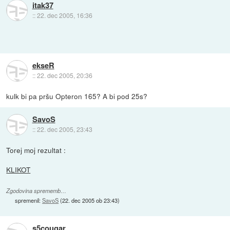
itak37
::
22. dec 2005, 16:36
ekseR
::
22. dec 2005, 20:36
kulk bi pa pršu Opteron 165? A bi pod 25s?
SavoS
::
22. dec 2005, 23:43
Torej moj rezultat :
KLIKOT
Zgodovina sprememb…
spremenil:
SavoS
(
22. dec 2005 ob 23:43
)
s5cougar