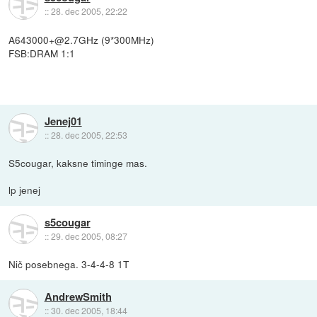
::
28. dec 2005, 22:22
A643000+@2.7GHz (9*300MHz)
FSB:DRAM 1:1
Jenej01
::
28. dec 2005, 22:53
S5cougar, kaksne timinge mas.
lp jenej
s5cougar
::
29. dec 2005, 08:27
Nič posebnega. 3-4-4-8 1T
AndrewSmith
::
30. dec 2005, 18:44