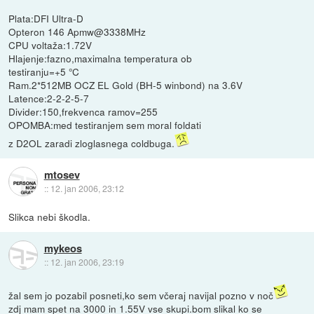
Plata:DFI Ultra-D
Opteron 146 Apmw@3338MHz
CPU voltaža:1.72V
Hlajenje:fazno,maximalna temperatura ob
testiranju=+5 °C
Ram.2*512MB OCZ EL Gold (BH-5 winbond) na 3.6V
Latence:2-2-2-5-7
Divider:150,frekvenca ramov=255
OPOMBA:med testiranjem sem moral foldati
z D2OL zaradi zloglasnega coldbuga.
mtosev
::
12. jan 2006, 23:12
Slikca nebi škodla.
mykeos
::
12. jan 2006, 23:19
žal sem jo pozabil posneti,ko sem včeraj navijal pozno v noč
zdj mam spet na 3000 in 1.55V vse skupi.bom slikal ko se