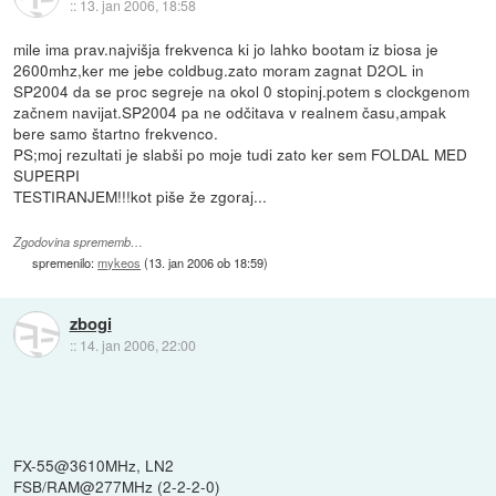
::
13. jan 2006, 18:58
mile ima prav.najvišja frekvenca ki jo lahko bootam iz biosa je
2600mhz,ker me jebe coldbug.zato moram zagnat D2OL in
SP2004 da se proc segreje na okol 0 stopinj.potem s clockgenom
začnem navijat.SP2004 pa ne odčitava v realnem času,ampak
bere samo štartno frekvenco.
PS;moj rezultati je slabši po moje tudi zato ker sem FOLDAL MED
SUPERPI
TESTIRANJEM!!!kot piše že zgoraj...
Zgodovina sprememb…
spremenilo:
mykeos
(
13. jan 2006 ob 18:59
)
zbogi
::
14. jan 2006, 22:00
FX-55@3610MHz, LN2
FSB/RAM@277MHz (2-2-2-0)