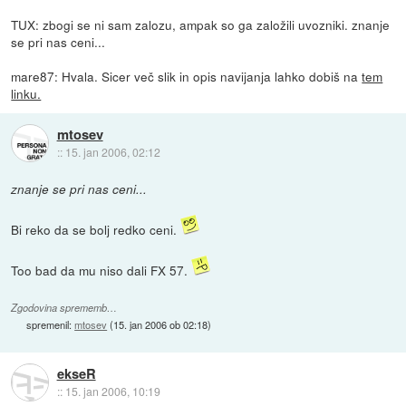
TUX: zbogi se ni sam zalozu, ampak so ga založili uvozniki. znanje
se pri nas ceni...
mare87: Hvala. Sicer več slik in opis navijanja lahko dobiš na
tem
linku.
mtosev
::
15. jan 2006, 02:12
znanje se pri nas ceni...
Bi reko da se bolj redko ceni.
Too bad da mu niso dali FX 57.
Zgodovina sprememb…
spremenil:
mtosev
(
15. jan 2006 ob 02:18
)
ekseR
::
15. jan 2006, 10:19