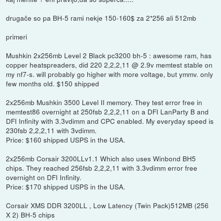
drugače so pa BH-5 rami nekje 150-160$ za 2*256 ali 512mb
primeri
Mushkin 2x256mb Level 2 Black pc3200 bh-5 : awesome ram, has
copper heatspreaders, did 220 2,2,2,11 @ 2.9v memtest stable on
my nf7-s. will probably go higher with more voltage, but ymmv. only
few months old. $150 shipped
2x256mb Mushkin 3500 Level II memory. They test error free in
memtest86 overnight at 250fsb 2,2,2,11 on a DFI LanParty B and
DFI Infinity with 3.3vdimm and CPC enabled. My everyday speed is
230fsb 2,2,2,11 with 3vdimm.
Price: $160 shipped USPS in the USA.
2x256mb Corsair 3200LLv1.1 Which also uses Winbond BH5
chips. They reached 256fsb 2,2,2,11 with 3.3vdimm error free
overnight on DFI Infinity.
Price: $170 shipped USPS in the USA.
Corsair XMS DDR 3200LL , Low Latency (Twin Pack)512MB (256
X 2) BH-5 chips