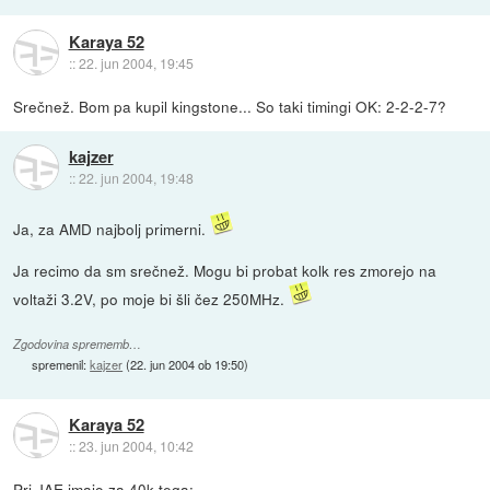
Karaya 52
::
22. jun 2004, 19:45
Srečnež. Bom pa kupil kingstone... So taki timingi OK: 2-2-2-7?
kajzer
::
22. jun 2004, 19:48
Ja, za AMD najbolj primerni.
Ja recimo da sm srečnež. Mogu bi probat kolk res zmorejo na
voltaži 3.2V, po moje bi šli čez 250MHz.
Zgodovina sprememb…
spremenil:
kajzer
(
22. jun 2004 ob 19:50
)
Karaya 52
::
23. jun 2004, 10:42
Pri JAE imajo za 40k tega: