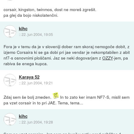
corsair, kingston, twinmos, dost ne moreš zgrešit.
pa glej da bojo niskolatenčni.
kihc
::
22. jun 2004, 19:05
Fora je v temu da je v sloveniji dober ram skoraj nemogoče dobit, z
izjemo Corsaira ki se ga dobi pri jae vendar je nekomptabilen z abit
nf7-s osnovnimi ploščami. Jaz se neki dogovarjam z
OZZY
-jem, pa
rabiva še enega kupca.
Karaya 52
::
22. jun 2004, 19:21
Zdaj sem še bolj zmeden.
In to zato ker imam NF7-S, mislil sem
pa vzet corsair in to pri JAE. Tema, tema...
kihc
::
22. jun 2004, 19:28
Sam ne vzet corsaira. Jaz sem ga kupil v agtju pred približno 1