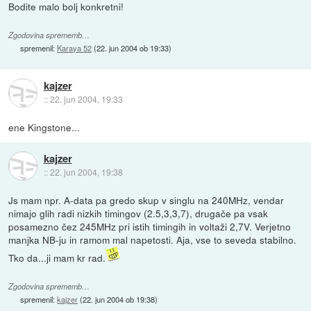
Bodite malo bolj konkretni!
Zgodovina sprememb…
spremenil:
Karaya 52
(
22. jun 2004 ob 19:33
)
kajzer
::
22. jun 2004, 19:33
ene Kingstone...
kajzer
::
22. jun 2004, 19:38
Js mam npr. A-data pa gredo skup v singlu na 240MHz, vendar
nimajo glih radi nizkih timingov (2.5,3,3,7), drugače pa vsak
posamezno čez 245MHz pri istih timingih in voltaži 2,7V. Verjetno
manjka NB-ju in ramom mal napetosti. Aja, vse to seveda stabilno.
Tko da...ji mam kr rad.
Zgodovina sprememb…
spremenil:
kajzer
(
22. jun 2004 ob 19:38
)