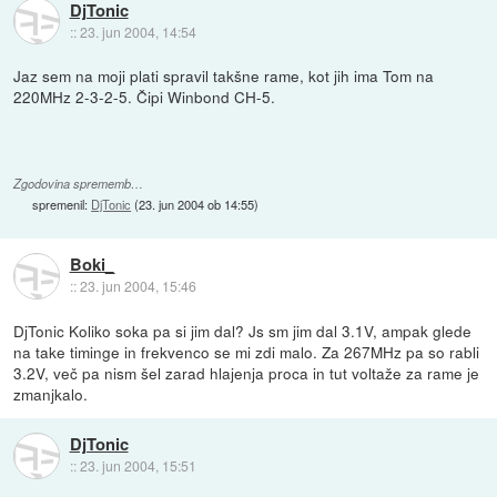
DjTonic
::
23. jun 2004, 14:54
Jaz sem na moji plati spravil takšne rame, kot jih ima Tom na
220MHz 2-3-2-5. Čipi Winbond CH-5.
Zgodovina sprememb…
spremenil:
DjTonic
(
23. jun 2004 ob 14:55
)
Boki_
::
23. jun 2004, 15:46
DjTonic Koliko soka pa si jim dal? Js sm jim dal 3.1V, ampak glede
na take timinge in frekvenco se mi zdi malo. Za 267MHz pa so rabli
3.2V, več pa nism šel zarad hlajenja proca in tut voltaže za rame je
zmanjkalo.
DjTonic
::
23. jun 2004, 15:51