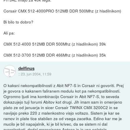
Corsair CMX 512-4000PRO 512MB DDR 500Mhz (z hladilnikom)
Bi bilo to dobro?
Ali pa:
CMX 512-4000 512MB DDR 500Mhz (z hladilnikom) 39k
CMX 512-3700 512MB DDR 466Mhz (z hladilnikom) 35k
delfinus
::
23. jun 2004, 11:59
O kaksni nekompatibilnosti z Abit NF7-S in Corsair ni govoriti. Prej
je govora o kaksnem faliranem modulu kot pa nekompatibilnosti.
Ogromno ljudi ima kombinacijo Corsair in Abit NF7-S, to seveda
dokazujejo tuji forumi Abitov kot drugi. Jih imam sam in omenjeno
plato ze od januarja in sicer Corsair TWINX CMX 3200C2 in se
navijajo preko 220 z malenkostno visjo voltazo. Sistem je kar se
ramov in plate tice stabilen ze od vsega zacetka. Edino kar me je
mucilo je bil napajalnik, ki je bil krivec, da se sistem ni dal
overclockati, dodal mocnejsega Anteca in je vse poletelo.