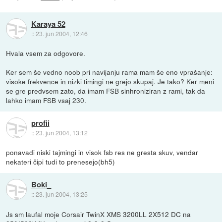
Karaya 52
::
23. jun 2004, 12:46
Hvala vsem za odgovore.
Ker sem še vedno noob pri navijanju rama mam še eno vprašanje:
visoke frekvence in nizki timingi ne grejo skupaj. Je tako? Ker meni
se gre predvsem zato, da imam FSB sinhroniziran z rami, tak da
lahko imam FSB vsaj 230.
profii
::
23. jun 2004, 13:12
ponavadi niski tajmingi in visok fsb res ne gresta skuv, vendar
nekateri čipi tudi to prenesejo(bh5)
Boki_
::
23. jun 2004, 13:25
Js sm laufal moje Corsair TwinX XMS 3200LL 2X512 DC na