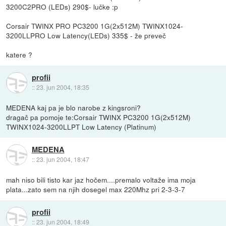
3200C2PRO (LEDs) 290$- lučke :p
Corsair TWINX PRO PC3200 1G(2x512M) TWINX1024-
3200LLPRO Low Latency(LEDs) 335$ - že preveč
katere ?
profii
::
23. jun 2004, 18:35
MEDENA kaj pa je blo narobe z kingsroni?
dragač pa pomoje te:Corsair TWINX PC3200 1G(2x512M)
TWINX1024-3200LLPT Low Latency (Platinum)
MEDENA
::
23. jun 2004, 18:47
mah niso bili tisto kar jaz hočem....premalo voltaže ima moja
plata...zato sem na njih dosegel max 220Mhz pri 2-3-3-7
profii
::
23. jun 2004, 18:49