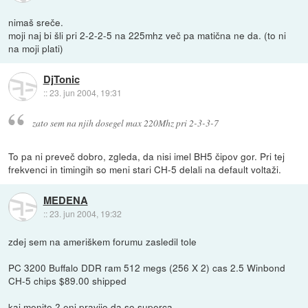
nimaš sreče.
moji naj bi šli pri 2-2-2-5 na 225mhz več pa matična ne da. (to ni
na moji plati)
DjTonic
::
23. jun 2004, 19:31
zato sem na njih dosegel max 220Mhz pri 2-3-3-7
To pa ni preveč dobro, zgleda, da nisi imel BH5 čipov gor. Pri tej
frekvenci in timingih so meni stari CH-5 delali na default voltaži.
MEDENA
::
23. jun 2004, 19:32
zdej sem na ameriškem forumu zasledil tole
PC 3200 Buffalo DDR ram 512 megs (256 X 2) cas 2.5 Winbond
CH-5 chips $89.00 shipped
kaj menite ? eni pravijo,da so superca.....