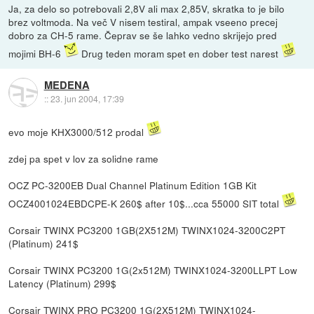
Ja, za delo so potrebovali 2,8V ali max 2,85V, skratka to je bilo
brez voltmoda. Na več V nisem testiral, ampak vseeno precej
dobro za CH-5 rame. Čeprav se še lahko vedno skrijejo pred
mojimi BH-6
Drug teden moram spet en dober test narest
MEDENA
::
23. jun 2004, 17:39
evo moje KHX3000/512 prodal
zdej pa spet v lov za solidne rame
OCZ PC-3200EB Dual Channel Platinum Edition 1GB Kit
OCZ4001024EBDCPE-K 260$ after 10$...cca 55000 SIT total
Corsair TWINX PC3200 1GB(2X512M) TWINX1024-3200C2PT
(Platinum) 241$
Corsair TWINX PC3200 1G(2x512M) TWINX1024-3200LLPT Low
Latency (Platinum) 299$
Corsair TWINX PRO PC3200 1G(2X512M) TWINX1024-