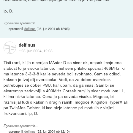
lp, D.
Zgodovina sprememb…
spremenil:
delfinus
(
23. jun 2004 ob 12:03
)
delfinus
::
23. jun 2004, 12:08
Tisti rami, ki jih omenjas MAster D so sicer ok, ampak imajo eno
slabost to je visoke latence. Imel sem priloko spoznat 466MHz, ki
ma latence 3-3-3-8 kar je seveda bolj svohnato. Sam se odloci,
kaksen je tvoj cilj overclocka. Vedi, da za dober overclock
potrebujes se dober PSU, kar upam, da ga imas. Sam bi se
ekstremno zadovoljil s 400MHz Corsair rami in sicer modulom LL,
ki ima nizke latence. Cena je pa seveda visoka. Mogoce, bi
razmisljal tudi o kaksnih drugih ramih, mogoce Kingston HyperX ali
pa TwinMos Twister, ki ima nizje latence pri modulih z visjimi
frekvencami. lp, D.
Zgodovina sprememb…
spremenil:
delfinus
(
23. jun 2004 ob 12:10
)