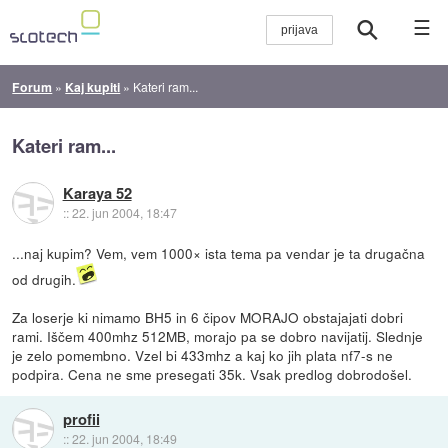
☰
Forum
»
Kaj kupiti
»
Kateri ram...
Kateri ram...
Karaya 52
::
22. jun 2004, 18:47
...naj kupim? Vem, vem 1000× ista tema pa vendar je ta drugačna
od drugih.
Za loserje ki nimamo BH5 in 6 čipov MORAJO obstajajati dobri
rami. Iščem 400mhz 512MB, morajo pa se dobro navijatij. Slednje
je zelo pomembno. Vzel bi 433mhz a kaj ko jih plata nf7-s ne
podpira. Cena ne sme presegati 35k. Vsak predlog dobrodošel.
profii
::
22. jun 2004, 18:49