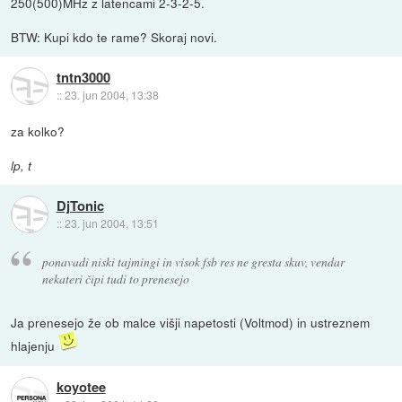
250(500)MHz z latencami 2-3-2-5.
BTW: Kupi kdo te rame? Skoraj novi.
tntn3000
::
23. jun 2004, 13:38
za kolko?
lp, t
DjTonic
::
23. jun 2004, 13:51
ponavadi niski tajmingi in visok fsb res ne gresta skuv, vendar
nekateri čipi tudi to prenesejo
Ja prenesejo že ob malce višji napetosti (Voltmod) in ustreznem
hlajenju
koyotee