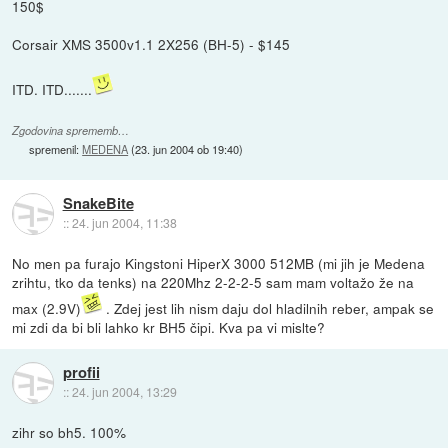
150$
Corsair XMS 3500v1.1 2X256 (BH-5) - $145
ITD. ITD.......
Zgodovina sprememb…
spremenil:
MEDENA
(
23. jun 2004 ob 19:40
)
SnakeBite
::
24. jun 2004, 11:38
No men pa furajo Kingstoni HiperX 3000 512MB (mi jih je Medena
zrihtu, tko da tenks) na 220Mhz 2-2-2-5 sam mam voltažo že na
max (2.9V)
. Zdej jest lih nism daju dol hladilnih reber, ampak se
mi zdi da bi bli lahko kr BH5 čipi. Kva pa vi mislte?
profii
::
24. jun 2004, 13:29
zihr so bh5. 100%