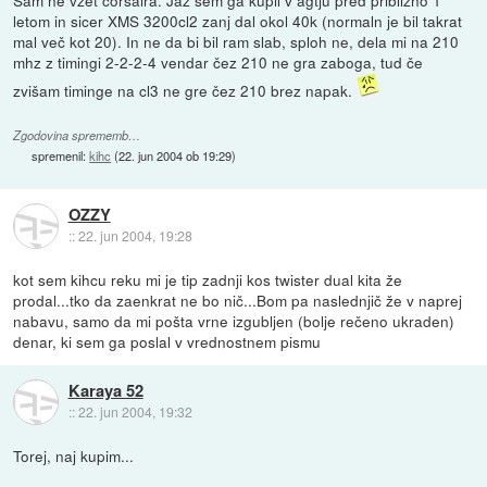
letom in sicer XMS 3200cl2 zanj dal okol 40k (normaln je bil takrat
mal več kot 20). In ne da bi bil ram slab, sploh ne, dela mi na 210
mhz z timingi 2-2-2-4 vendar čez 210 ne gra zaboga, tud če
zvišam timinge na cl3 ne gre čez 210 brez napak.
Zgodovina sprememb…
spremenil:
kihc
(
22. jun 2004 ob 19:29
)
OZZY
::
22. jun 2004, 19:28
kot sem kihcu reku mi je tip zadnji kos twister dual kita že
prodal...tko da zaenkrat ne bo nič...Bom pa naslednjič že v naprej
nabavu, samo da mi pošta vrne izgubljen (bolje rečeno ukraden)
denar, ki sem ga poslal v vrednostnem pismu
Karaya 52
::
22. jun 2004, 19:32
Torej, naj kupim...