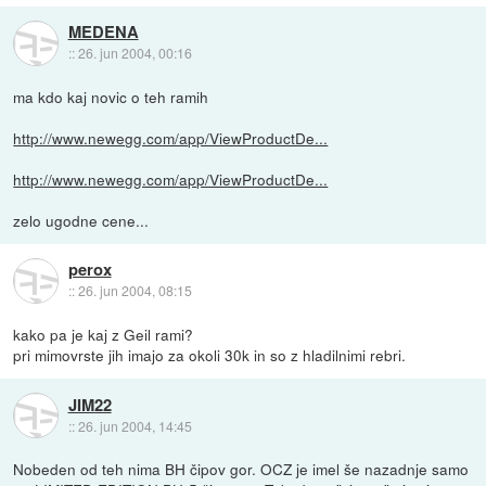
MEDENA
::
26. jun 2004, 00:16
ma kdo kaj novic o teh ramih
http://www.newegg.com/app/ViewProductDe...
http://www.newegg.com/app/ViewProductDe...
zelo ugodne cene...
perox
::
26. jun 2004, 08:15
kako pa je kaj z Geil rami?
pri mimovrste jih imajo za okoli 30k in so z hladilnimi rebri.
JIM22
::
26. jun 2004, 14:45
Nobeden od teh nima BH čipov gor. OCZ je imel še nazadnje samo