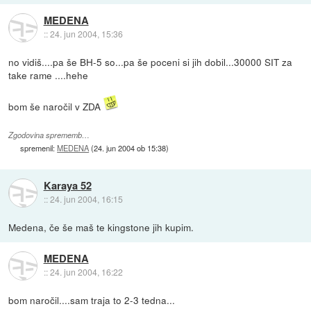
MEDENA
::
24. jun 2004, 15:36
no vidiš....pa še BH-5 so...pa še poceni si jih dobil...30000 SIT za
take rame ....hehe
bom še naročil v ZDA
Zgodovina sprememb…
spremenil:
MEDENA
(
24. jun 2004 ob 15:38
)
Karaya 52
::
24. jun 2004, 16:15
Medena, če še maš te kingstone jih kupim.
MEDENA
::
24. jun 2004, 16:22
bom naročil....sam traja to 2-3 tedna...