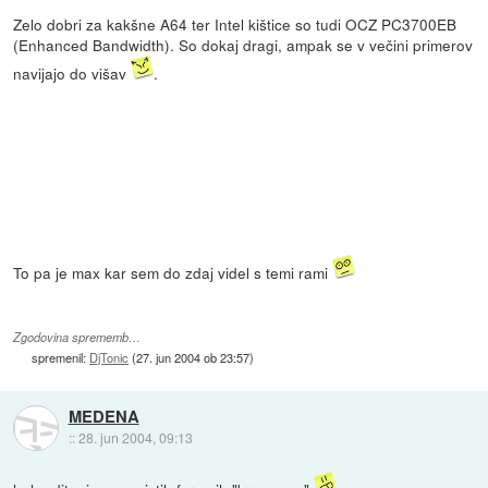
Zelo dobri za kakšne A64 ter Intel kištice so tudi OCZ PC3700EB
(Enhanced Bandwidth). So dokaj dragi, ampak se v večini primerov
navijajo do višav
.
To pa je max kar sem do zdaj videl s temi rami
Zgodovina sprememb…
spremenil:
DjTonic
(
27. jun 2004 ob 23:57
)
MEDENA
::
28. jun 2004, 09:13