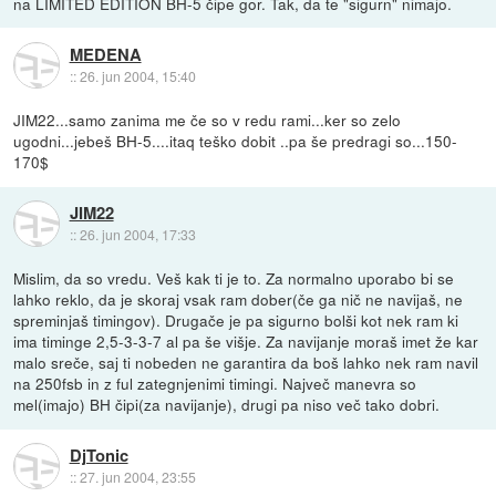
na LIMITED EDITION BH-5 čipe gor. Tak, da te "sigurn" nimajo.
MEDENA
::
26. jun 2004, 15:40
JIM22...samo zanima me če so v redu rami...ker so zelo
ugodni...jebeš BH-5....itaq teško dobit ..pa še predragi so...150-
170$
JIM22
::
26. jun 2004, 17:33
Mislim, da so vredu. Veš kak ti je to. Za normalno uporabo bi se
lahko reklo, da je skoraj vsak ram dober(če ga nič ne navijaš, ne
spreminjaš timingov). Drugače je pa sigurno bolši kot nek ram ki
ima timinge 2,5-3-3-7 al pa še višje. Za navijanje moraš imet že kar
malo sreče, saj ti nobeden ne garantira da boš lahko nek ram navil
na 250fsb in z ful zategnjenimi timingi. Največ manevra so
mel(imajo) BH čipi(za navijanje), drugi pa niso več tako dobri.
DjTonic
::
27. jun 2004, 23:55