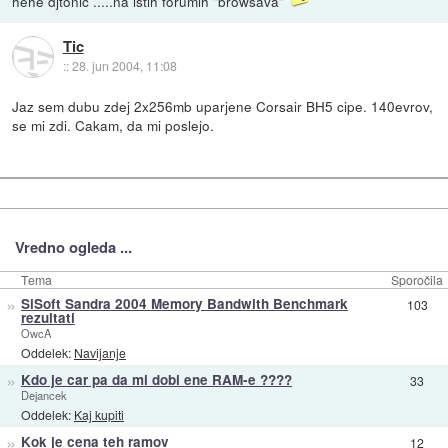
hehe djtonic .....na istih forumih "browsava"
Tic
::
28. jun 2004, 11:08
Jaz sem dubu zdej 2x256mb uparjene Corsair BH5 cipe. 140evrov,
se mi zdi. Cakam, da mi poslejo.
Vredno ogleda ...
Tema
Sporočila
»
SiSoft Sandra 2004 Memory Bandwith Benchmark
103
rezultati
OwcA
Oddelek:
Navijanje
»
Kdo je car pa da mi dobi ene RAM-e ????
33
Dejancek
Oddelek:
Kaj kupiti
»
Kok je cena teh ramov
12