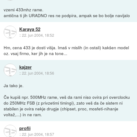
vzemi 433mhz rame.
amtična ti jih URADNO res ne podpira, ampak se bo bolje navijalo
Karaya 52
::
22. jun 2004, 18:52
Hm, cena 433 je dosti višja. Imaš v mislih (in ostali) kakšen model
oz. vsaj firmo, ker jih je na tone...
kajzer
::
22. jun 2004, 18:56
Ja tako je.
Če kupiš npr. 500MHz rame, veš da rami niso ovira pri overclocku
do 250MHz FSB (z privzetimi timingi), zato veš da če sistem ni
stabilen je ovira nekje drugje (chipset, proc, mosfeti-nihanje
voltaž,...) in ne ram.
profii
::
22. jun 2004, 18:57