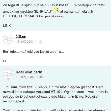
ZA tega 3Dja sploh ni pisalo v Dbjih kot za 90% coolerjev na testu
ampak kar direktno SEHR LAUT
al pa na manj obratih
DEUTLICH HORBAHR kar je slaboooo.
LINK
2tiLen
::
3. maj 2004, 11:01
Beri tole...
maš tuki vse kar te zanima...
LP
RealSlimShady
::
3. maj 2004, 11:45
Tudi sam imam zdaj Vulcano 9 in me moti njegova glasnost. Sam
razmisljam o nakupu
Aerocool HT-101
. Ogledal sem si vec testov in
povsod se je odlicno odrezal glede hlajenja in tisine. Poglej si
recimo
ta test
.
Zanima me ce ze kdo ima ta hladilnik in kako se dejansko obnese v