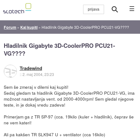
☰
Forum
»
Kaj kupiti
»
Hladilnik Gigabyte 3D-CoolerPRO PCU21-VG????
Hladilnik Gigabyte 3D-CoolerPRO PCU21-
VG????
Tradewind
::
2. maj 2004, 23:23
Sem še zmeraj v dilemi kaj kupiti!
Sedaj gledam ta hladilnik Gigabyte 3D-CoolerPRO PCU21-VG, ima
možnost nastavljanja vent. od 2000-4000rpm! Sem gledal njegove
teste, in je dokaj vredu zadeva!
Primerjam ga z TR SP-97 (cca. 19kilo (kuler + hladilnik), čeprav še
ne vem kateri!
Ali pa kakšen TR SLK947 U + ventilator (cca 16kilo)