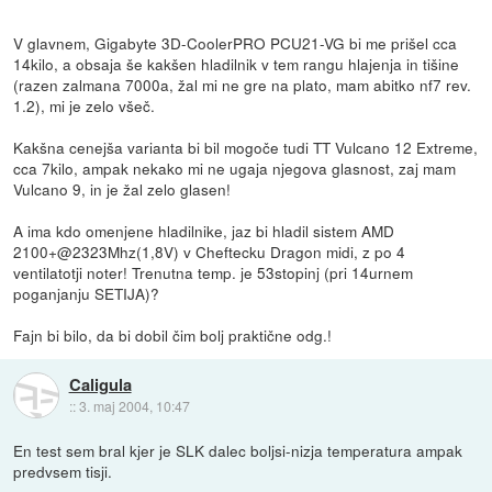
V glavnem, Gigabyte 3D-CoolerPRO PCU21-VG bi me prišel cca
14kilo, a obsaja še kakšen hladilnik v tem rangu hlajenja in tišine
(razen zalmana 7000a, žal mi ne gre na plato, mam abitko nf7 rev.
1.2), mi je zelo všeč.
Kakšna cenejša varianta bi bil mogoče tudi TT Vulcano 12 Extreme,
cca 7kilo, ampak nekako mi ne ugaja njegova glasnost, zaj mam
Vulcano 9, in je žal zelo glasen!
A ima kdo omenjene hladilnike, jaz bi hladil sistem AMD
2100+@2323Mhz(1,8V) v Cheftecku Dragon midi, z po 4
ventilatotji noter! Trenutna temp. je 53stopinj (pri 14urnem
poganjanju SETIJA)?
Fajn bi bilo, da bi dobil čim bolj praktične odg.!
Caligula
::
3. maj 2004, 10:47
En test sem bral kjer je SLK dalec boljsi-nizja temperatura ampak
predvsem tisji.