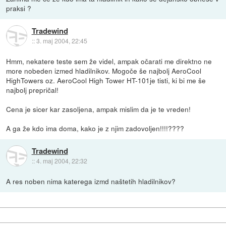
praksi ?
Tradewind
::
3. maj 2004, 22:45
Hmm, nekatere teste sem že videl, ampak očarati me direktno ne
more nobeden izmed hladilnikov. Mogoče še najbolj AeroCool
HighTowers oz. AeroCool High Tower HT-101je tisti, ki bi me še
najbolj prepričal!
Cena je sicer kar zasoljena, ampak mislim da je te vreden!
A ga že kdo ima doma, kako je z njim zadovoljen!!!!????
Tradewind
::
4. maj 2004, 22:32
A res noben nima katerega izmd naštetih hladilnikov?