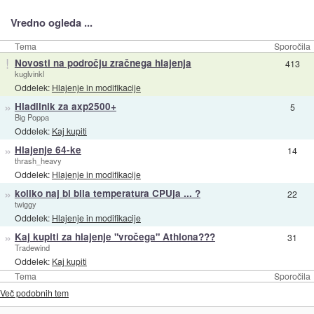
Vredno ogleda ...
Tema
Sporočila
!
Novosti na področju zračnega hlajenja
413
kuglvinkl
Oddelek:
Hlajenje in modifikacije
»
Hladilnik za axp2500+
5
Big Poppa
Oddelek:
Kaj kupiti
»
Hlajenje 64-ke
14
thrash_heavy
Oddelek:
Hlajenje in modifikacije
»
koliko naj bi bila temperatura CPUja ... ?
22
twiggy
Oddelek:
Hlajenje in modifikacije
»
Kaj kupiti za hlajenje "vročega" Athlona???
31
Tradewind
Oddelek:
Kaj kupiti
Tema
Sporočila
Več podobnih tem