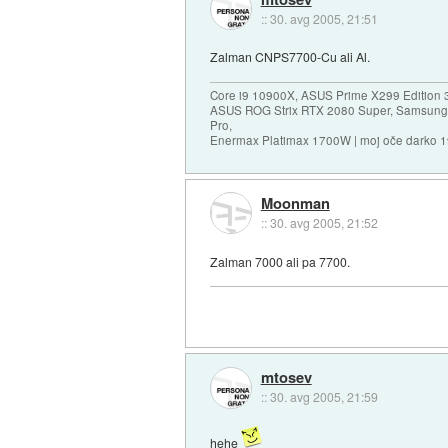
::
30. avg 2005, 21:51
Zalman CNPS7700-Cu ali Al.
Core i9 10900X, ASUS Prime X299 Edition 
ASUS ROG Strix RTX 2080 Super, Samsung
Pro,
Enermax Platimax 1700W | moj oče darko 
Moonman
::
30. avg 2005, 21:52
Zalman 7000 ali pa 7700.
mtosev
::
30. avg 2005, 21:59
hehe