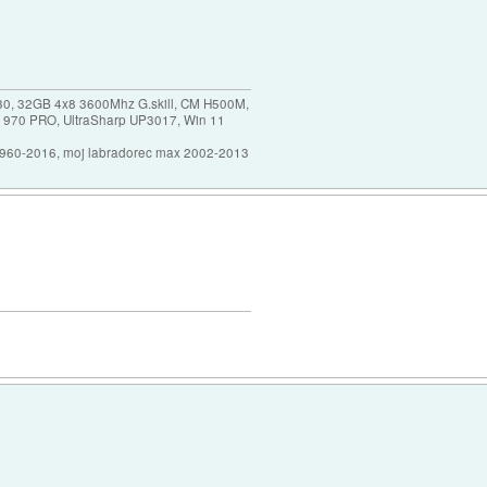
30, 32GB 4x8 3600Mhz G.skill, CM H500M,
 970 PRO, UltraSharp UP3017, Win 11
1960-2016, moj labradorec max 2002-2013