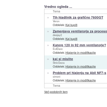
Vredno ogleda ...
Tema
»
Tih hladilnik za grafično 7600GT
Veron
Oddelek:
Kaj kupiti
»
Zamenjava ventilatorja za proceso
deejay2
Oddelek:
Kaj kupiti
»
Katere 120 in 92 mm ventilatorje?
EvilDare
Oddelek:
Hlajenje in modifikacije
»
kaj si mislite
StricGeza
Oddelek:
Hlajenje in modifikacije
»
Problem pri hlajenju na Abil NF7-s
simoni
Oddelek:
Hlajenje in modifikacije
Tema
Več podobnih tem