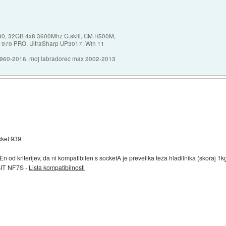
30, 32GB 4x8 3600Mhz G.skill, CM H500M,
 970 PRO, UltraSharp UP3017, Win 11
1960-2016, moj labradorec max 2002-2013
cket 939
d kriterijev, da ni kompatibilen s socketA je prevelika teža hladilnika (skoraj 1k
BIT NF7S -
Lista kompatibilnosti