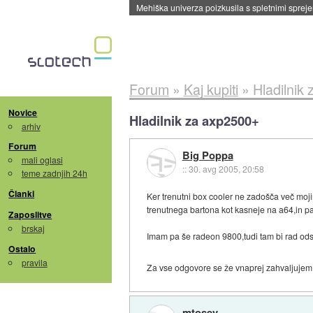
Mehiška univerza poizkusila s spletnimi sprejem
Forum
»
Kaj kupiti
»
Hladilnik
Novice
Hladilnik za axp2500+
arhiv
Forum
Big Poppa
mali oglasi
::
30. avg 2005, 20:58
teme zadnjih 24h
Članki
Ker trenutni box cooler ne zadošča več moj
trenutnega bartona kot kasneje na a64,in pa
Zaposlitve
brskaj
Imam pa še radeon 9800,tudi tam bi rad odstra
Ostalo
pravila
Za vse odgovore se že vnaprej zahvaljujem
mtosev