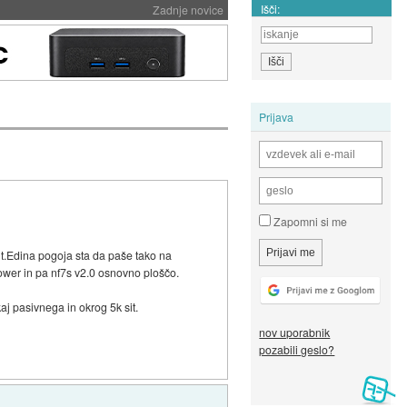
Išči:
Zadnje novice
Prijava
Zapomni si me
it.Edina pogoja sta da paše tako na
ower in pa nf7s v2.0 osnovno ploščo.
kaj pasivnega in okrog 5k sit.
nov uporabnik
pozabili geslo?