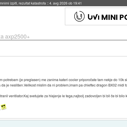
nimi izpiti, rezultat katastrofa
::
4. avg 2026 ob 19:41
 za axp2500+
im potrebam (je preglasen) me zanima kateri cooler priporočate tam nekje do 10k s
 da je neslišen.Velikost mislim da ni problem,imam pa chieftec dragon BX02 midi t
nil ventilator.Kaj svetujete za hlajenje le tega,najbolj zadovoljen bi bil če bi bilo 
.