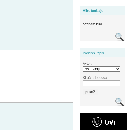
Hitre funkcije
seznam tem
Posebni izpisi
Avtor:
Ključna beseda: