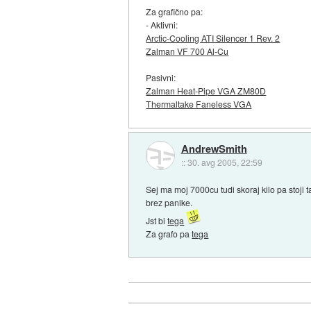
Za grafično pa:
- Aktivni:
Arctic-Cooling ATI Silencer 1 Rev. 2
Zalman VF 700 Al-Cu
Pasivni:
Zalman Heat-Pipe VGA ZM80D
Thermaltake Faneless VGA
AndrewSmith
::
30. avg 2005, 22:59
Sej ma moj 7000cu tudi skoraj kilo pa stoji 
brez panike.
Jst bi
tega
Za grafo pa
tega