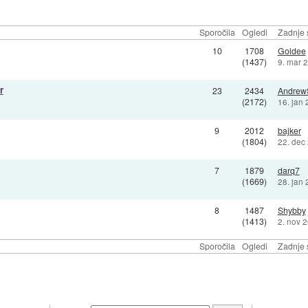
Sporočila
Ogledi
Zadnje 
10
1708
Goldee
(1437)
9. mar 
r
23
2434
Andrew
(2172)
16. jan
9
2012
bajker
(1804)
22. dec
7
1879
darq7
(1669)
28. jan
8
1487
Shybby
(1413)
2. nov 
Sporočila
Ogledi
Zadnje 