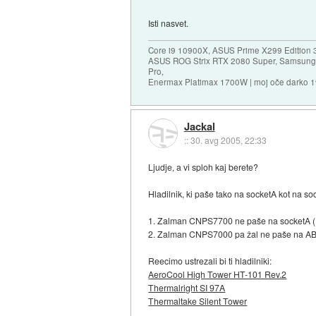
Isti nasvet.
Core i9 10900X, ASUS Prime X299 Edition 
ASUS ROG Strix RTX 2080 Super, Samsung
Pro,
Enermax Platimax 1700W | moj oče darko 
Jackal
::
30. avg 2005, 22:33
Ljudje, a vi sploh kaj berete?
Hladilnik, ki paše tako na socketA kot na so
1. Zalman CNPS7700 ne paše na socketA (En o
2. Zalman CNPS7000 pa žal ne paše na A
Reecimo ustrezali bi ti hladilniki:
AeroCool High Tower HT-101 Rev.2
Thermalright SI 97A
Thermaltake Silent Tower