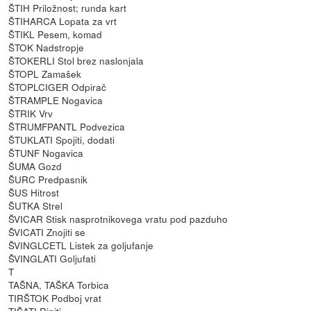
ŠTIH Priložnost; runda kart
ŠTIHARCA Lopata za vrt
ŠTIKL Pesem, komad
ŠTOK Nadstropje
ŠTOKERLI Stol brez naslonjala
ŠTOPL Zamašek
ŠTOPLCIGER Odpirač
ŠTRAMPLE Nogavica
ŠTRIK Vrv
ŠTRUMFPANTL Podvezica
ŠTUKLATI Spojiti, dodati
ŠTUNF Nogavica
ŠUMA Gozd
ŠURC Predpasnik
ŠUS Hitrost
ŠUTKA Strel
ŠVICAR Stisk nasprotnikovega vratu pod pazduho
ŠVICATI Znojiti se
ŠVINGLCETL Listek za goljufanje
ŠVINGLATI Goljufati
T
TAŠNA, TAŠKA Torbica
TIRŠTOK Podboj vrat
TIŠATI Riniti