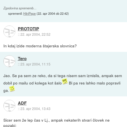
Zgodovina sprememb…
spremenil:
HitriPepe
(
22. apr 2004 ob 22:42
)
PROTOTIP
::
22. apr 2004, 22:52
In kdaj izide moderna štajerska slovnica?
Tero
::
23. apr 2004, 11:15
Jao. Se pa sem ze reko, da si tega nisem sam izmislis, ampak sem
dobil po mailu od kolega kot šalo
Bi pa res lahko malo popravli
ga.
ADF
::
23. apr 2004, 13:43
Sicer sem že lep čas v Lj., ampak nekaterih stvari človek ne
pozabi: