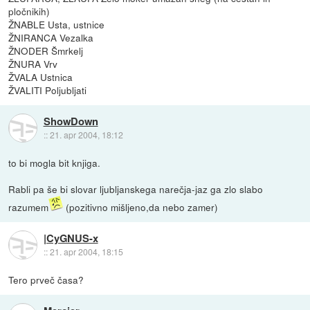
pločnikih)
ŽNABLE Usta, ustnice
ŽNIRANCA Vezalka
ŽNODER Šmrkelj
ŽNURA Vrv
ŽVALA Ustnica
ŽVALITI Poljubljati
ShowDown
::
21. apr 2004, 18:12
to bi mogla bit knjiga.
Rabli pa še bi slovar ljubljanskega narečja-jaz ga zlo slabo
razumem
(pozitivno mišljeno,da nebo zamer)
|CyGNUS-x
::
21. apr 2004, 18:15
Tero prveč časa?