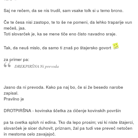
Saj ne rečem, da se nis trudil, sam vsake tolk si u temo brcno.
Če te česa nisi zastopo, te to še ne pomeni, da lehko traparije vun
mečeš, jaa.
Toti slovarček je, ka se mene tiče eno čisto navadno sraje.
Tak, da neuš mislo, da samo ti znaš po štajersko govort
za primer pa:
DREKPIRŠNA Ni prevoda
Jasno da ni prevoda. Kako pa naj bo, če si že besedo narobe
zapisal.
Pravilno je
DROTPIRŠNA - kovinska ščetka za ćičenje kovinskih površin
pa ta cvetka sploh ni edina. Tko da lepo prosim; vsi ki niste štajerci,
slovarček je sicer duhovit, priznam, žal pa tudi vse preveč netočen
in mestoma celo zavajajoč.