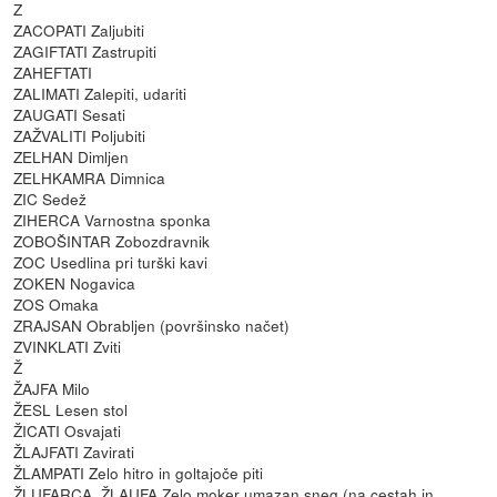
Z
ZACOPATI Zaljubiti
ZAGIFTATI Zastrupiti
ZAHEFTATI
ZALIMATI Zalepiti, udariti
ZAUGATI Sesati
ZAŽVALITI Poljubiti
ZELHAN Dimljen
ZELHKAMRA Dimnica
ZIC Sedež
ZIHERCA Varnostna sponka
ZOBOŠINTAR Zobozdravnik
ZOC Usedlina pri turški kavi
ZOKEN Nogavica
ZOS Omaka
ZRAJSAN Obrabljen (površinsko načet)
ZVINKLATI Zviti
Ž
ŽAJFA Milo
ŽESL Lesen stol
ŽICATI Osvajati
ŽLAJFATI Zavirati
ŽLAMPATI Zelo hitro in goltajoče piti
ŽLUFARCA, ŽLAUFA Zelo moker umazan sneg (na cestah in