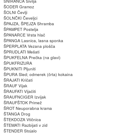
ŠNIRANCA Šivilja
ŠODER Gramoz
ŠOLNI Čevlji
ŠOLNČKI Čeveljci
ŠPAJZA, ŠPEJZA Shramba
ŠPAMPET Postelja
ŠPANARCE Vrsta hlač
ŠPANGA Lasnica, lasna sponka
ŠPERPLATA Vezana plošča
ŠPRUDLATI Mešati
ŠPUKFELNA Prečka (na glavi)
ŠPUKFRIZURA
ŠPUKNITI Pljuniti
ŠPURA Sled; odmerek (črta) kokaina
ŠRAJATI Kričati
ŠRAUF Vijak
ŠRAUFATI Vijačiti
ŠRAUFNCIGER Izvijak
ŠRAUFŠTOK Primež
ŠROT Neuporabna krama
ŠTANGA Drog
ŠTEKDOZA Vtičnica
ŠTEMATI Razbijati v zid
ŠTENDER Stojalo