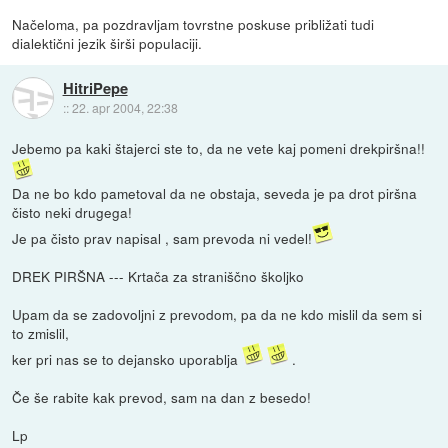
Načeloma, pa pozdravljam tovrstne poskuse približati tudi
dialektični jezik širši populaciji.
HitriPepe
::
22. apr 2004, 22:38
Jebemo pa kaki štajerci ste to, da ne vete kaj pomeni drekpiršna!!
Da ne bo kdo pametoval da ne obstaja, seveda je pa drot piršna
čisto neki drugega!
Je pa čisto prav napisal , sam prevoda ni vedel!
DREK PIRŠNA --- Krtača za straniščno školjko
Upam da se zadovoljni z prevodom, pa da ne kdo mislil da sem si
to zmislil,
ker pri nas se to dejansko uporablja
.
Če še rabite kak prevod, sam na dan z besedo!
Lp