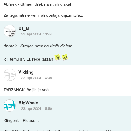
Abrnek - Strnjen drek na ritnih dlakah
Za tega niti ne vem, ali obstaja knjižni izraz.
Dr_M
::
23. apr 2004, 13:44
Abrnek - Strnjen drek na ritnih dlakah
lol, temu s v Lj. rece tarzan
Vikking
::
23. apr 2004, 14:38
TARZANČKI če jih je več!
BigWhale
::
23. apr 2004, 15:50
Klingoni... Please...