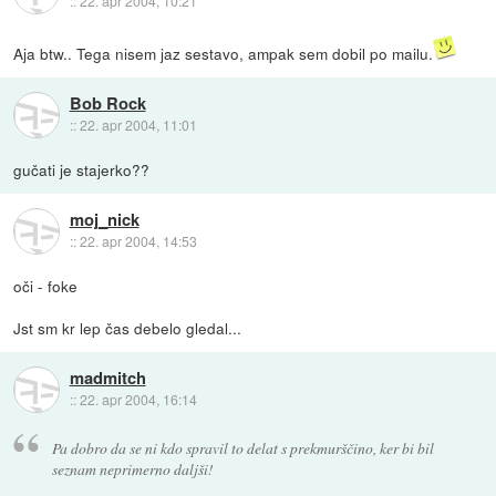
::
22. apr 2004, 10:21
Aja btw.. Tega nisem jaz sestavo, ampak sem dobil po mailu.
Bob Rock
::
22. apr 2004, 11:01
gučati je stajerko??
moj_nick
::
22. apr 2004, 14:53
oči - foke
Jst sm kr lep čas debelo gledal...
madmitch
::
22. apr 2004, 16:14
Pa dobro da se ni kdo spravil to delat s prekmurščino, ker bi bil
seznam neprimerno daljši!