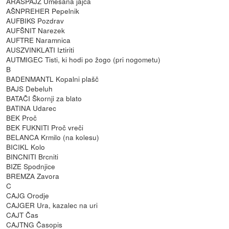
ARAŠPAJZ Umešana jajca
AŠNPREHER Pepelnik
AUFBIKS Pozdrav
AUFŠNIT Narezek
AUFTRE Naramnica
AUSZVINKLATI Iztiriti
AUTMIGEC Tisti, ki hodi po žogo (pri nogometu)
B
BADENMANTL Kopalni plašč
BAJS Debeluh
BATAČI Škornji za blato
BATINA Udarec
BEK Proč
BEK FUKNITI Proč vreči
BELANCA Krmilo (na kolesu)
BICIKL Kolo
BINCNITI Brcniti
BIZE Spodnjice
BREMZA Zavora
C
CAJG Orodje
CAJGER Ura, kazalec na uri
CAJT Čas
CAJTNG Časopis