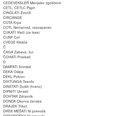
CEDEVEKSLER Menjalec zgoščenk
CETL, CETLC Papir
CINGLATI Zvoniti
CIRCANGE
COTA Krpa
COTL Nemarnež, razcapanec
CUKATI Vleči (za lase)
CUNF Cof
CVEGE Klešče
Č
ČAGA Zabava, žur
ČOHATI Praskati
D
DAMFATI Smrdeti
DEKA Odeja
DEKL Pokrov
DIHTUNGA Tesnilo
DINSTATI Dušiti (hrano)
DIPNITI Ukrasti
DOHTAR Zdravnik
DONDA Okorna ženska
DRAJEK Trikot
DREK MEŠATI Ni prevoda
DREKPIRŠNA Ni prevoda