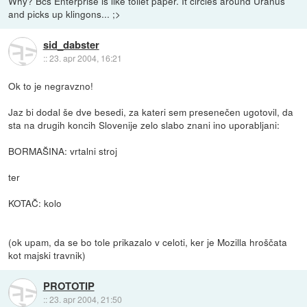
Why? Bcs Enterprise is like toilet paper. It circles around Uranus
and picks up klingons... ;>
sid_dabster
::
23. apr 2004, 16:21
Ok to je negravzno!
Jaz bi dodal še dve besedi, za kateri sem presenečen ugotovil, da
sta na drugih koncih Slovenije zelo slabo znani ino uporabljani:
BORMAŠINA: vrtalni stroj
ter
KOTAČ: kolo
(ok upam, da se bo tole prikazalo v celoti, ker je Mozilla hroščata
kot majski travnik)
PROTOTIP
::
23. apr 2004, 21:50