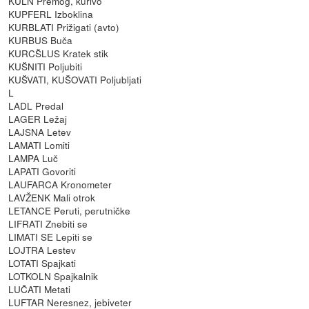
KULN Premog, kurivo
KUPFERL Izboklina
KURBLATI Prižigati (avto)
KURBUS Buča
KURCŠLUS Kratek stik
KUŠNITI Poljubiti
KUŠVATI, KUŠOVATI Poljubljati
L
LADL Predal
LAGER Ležaj
LAJSNA Letev
LAMATI Lomiti
LAMPA Luč
LAPATI Govoriti
LAUFARCA Kronometer
LAVŽENK Mali otrok
LETANCE Peruti, perutničke
LIFRATI Znebiti se
LIMATI SE Lepiti se
LOJTRA Lestev
LOTATI Spajkati
LOTKOLN Spajkalnik
LUČATI Metati
LUFTAR Neresnez, jebiveter