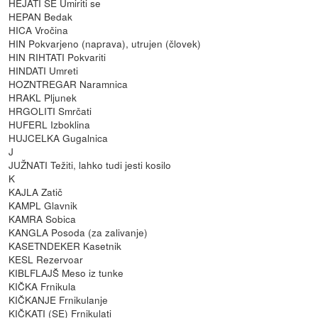
HEJATI SE Umiriti se
HEPAN Bedak
HICA Vročina
HIN Pokvarjeno (naprava), utrujen (človek)
HIN RIHTATI Pokvariti
HINDATI Umreti
HOZNTREGAR Naramnica
HRAKL Pljunek
HRGOLITI Smrčati
HUFERL Izboklina
HUJCELKA Gugalnica
J
JUŽNATI Težiti, lahko tudi jesti kosilo
K
KAJLA Zatič
KAMPL Glavnik
KAMRA Sobica
KANGLA Posoda (za zalivanje)
KASETNDEKER Kasetnik
KESL Rezervoar
KIBLFLAJŠ Meso iz tunke
KIČKA Frnikula
KIČKANJE Frnikulanje
KIČKATI (SE) Frnikulati