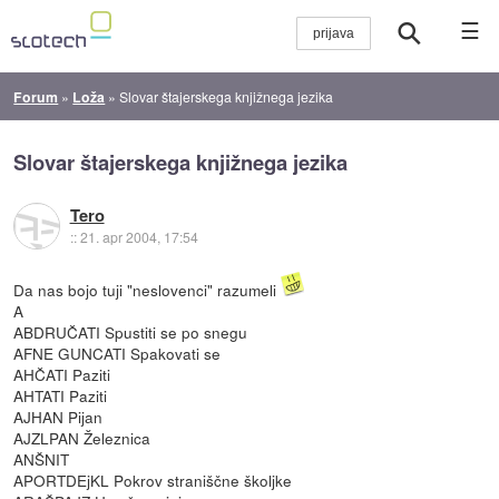
☰
Forum
»
Loža
»
Slovar štajerskega knjižnega jezika
Slovar štajerskega knjižnega jezika
Tero
::
21. apr 2004, 17:54
Da nas bojo tuji "neslovenci" razumeli
A
ABDRUČATI Spustiti se po snegu
AFNE GUNCATI Spakovati se
AHČATI Paziti
AHTATI Paziti
AJHAN Pijan
AJZLPAN Železnica
ANŠNIT
APORTDEjKL Pokrov straniščne školjke