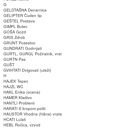
G
GELDTAŠNA Denarnica
GELIPTER Čuden tip
GEŠTEL Postava
GIMPL Butec
GOŠA Gozd
GRIS Zdrob
GRUNT Posestvo
GUNDRATI Godrnjati
GURTL, GURGL Požiralnik, vrat
GURTN Pas
GUŠT
GVIHTATI Dvigovati (uteži)
H
HAJEK Tepec
HAJZL WC
HAKL Enika (ocena)
HAMER Kladivo
HANTLI Problemi
HARATI S kropom politi
HAUSTOR Vhodna (hišna) vrata
HCATI Lulati
HEBL Ročica, vzvod