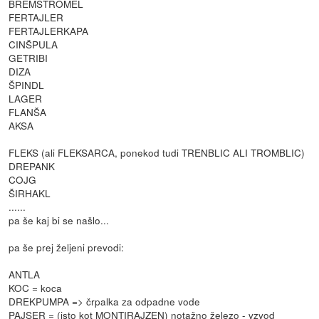
BREMSTROMEL
FERTAJLER
FERTAJLERKAPA
CINŠPULA
GETRIBI
DIZA
ŠPINDL
LAGER
FLANŠA
AKSA
FLEKS (ali FLEKSARCA, ponekod tudi TRENBLIC ALI TROMBLIC)
DREPANK
COJG
ŠIRHAKL
......
pa še kaj bi se našlo...
pa še prej željeni prevodi:
ANTLA
KOC = koca
DREKPUMPA => črpalka za odpadne vode
PAJSER = (isto kot MONTIRAJZEN) notažno železo - vzvod