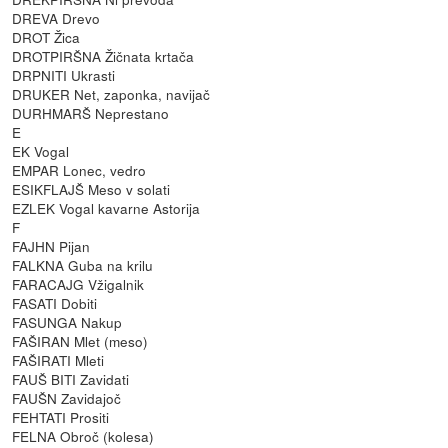
DREVA Drevo
DROT Žica
DROTPIRŠNA Žičnata krtača
DRPNITI Ukrasti
DRUKER Net, zaponka, navijač
DURHMARŠ Neprestano
E
EK Vogal
EMPAR Lonec, vedro
ESIKFLAJŠ Meso v solati
EZLEK Vogal kavarne Astorija
F
FAJHN Pijan
FALKNA Guba na krilu
FARACAJG Vžigalnik
FASATI Dobiti
FASUNGA Nakup
FAŠIRAN Mlet (meso)
FAŠIRATI Mleti
FAUŠ BITI Zavidati
FAUŠN Zavidajoč
FEHTATI Prositi
FELNA Obroč (kolesa)