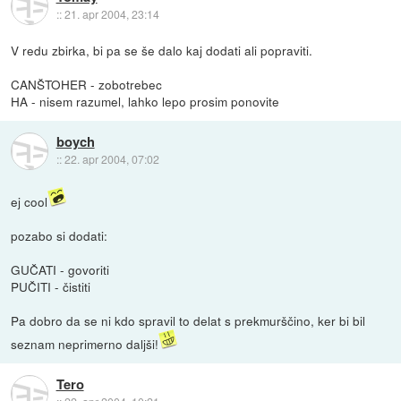
::
21. apr 2004, 23:14
V redu zbirka, bi pa se še dalo kaj dodati ali popraviti.
CANŠTOHER - zobotrebec
HA - nisem razumel, lahko lepo prosim ponovite
boych
::
22. apr 2004, 07:02
ej cool
pozabo si dodati:
GUČATI - govoriti
PUČITI - čistiti
Pa dobro da se ni kdo spravil to delat s prekmurščino, ker bi bil
seznam neprimerno daljši!
Tero