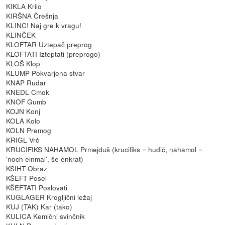
KIKLA Krilo
KIRŠNA Črešnja
KLINC! Naj gre k vragu!
KLINČEK
KLOFTAR Uztepač preprog
KLOFTATI Izteptati (preprogo)
KLOŠ Klop
KLUMP Pokvarjena stvar
KNAP Rudar
KNEDL Cmok
KNOF Gumb
KOJN Konj
KOLA Kolo
KOLN Premog
KRIGL Vrč
KRUCIFIKS NAHAMOL Prmejduš (krucifiks = hudič, nahamol =
'noch einmal', še enkrat)
KSIHT Obraz
KŠEFT Posel
KŠEFTATI Poslovati
KUGLAGER Krogljični ležaj
KUJ (TAK) Kar (tako)
KULICA Kemični svinčnik