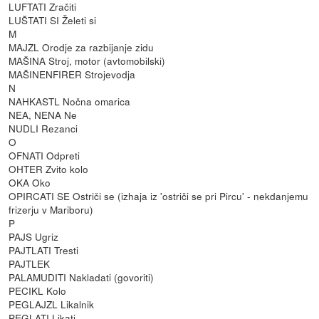
LUFTATI Zračiti
LUŠTATI SI Želeti si
M
MAJZL Orodje za razbijanje zidu
MAŠINA Stroj, motor (avtomobilski)
MAŠINENFIRER Strojevodja
N
NAHKASTL Nočna omarica
NEA, NENA Ne
NUDLI Rezanci
O
OFNATI Odpreti
OHTER Zvito kolo
OKA Oko
OPIRCATI SE Ostriči se (izhaja iz 'ostriči se pri Pircu' - nekdanjemu
frizerju v Mariboru)
P
PAJS Ugriz
PAJTLATI Tresti
PAJTLEK
PALAMUDITI Nakladati (govoriti)
PECIKL Kolo
PEGLAJZL Likalnik
PEGLATI Likati