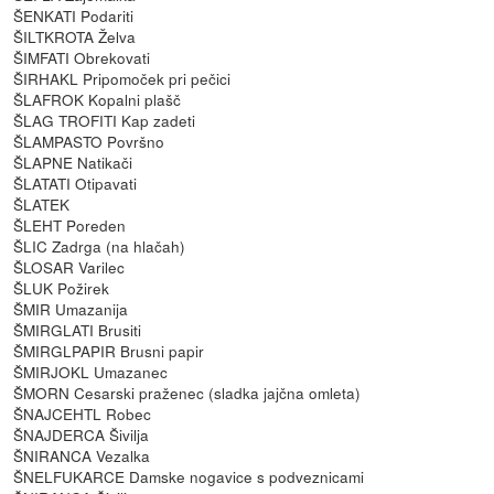
ŠENKATI Podariti
ŠILTKROTA Želva
ŠIMFATI Obrekovati
ŠIRHAKL Pripomoček pri pečici
ŠLAFROK Kopalni plašč
ŠLAG TROFITI Kap zadeti
ŠLAMPASTO Površno
ŠLAPNE Natikači
ŠLATATI Otipavati
ŠLATEK
ŠLEHT Poreden
ŠLIC Zadrga (na hlačah)
ŠLOSAR Varilec
ŠLUK Požirek
ŠMIR Umazanija
ŠMIRGLATI Brusiti
ŠMIRGLPAPIR Brusni papir
ŠMIRJOKL Umazanec
ŠMORN Cesarski praženec (sladka jajčna omleta)
ŠNAJCEHTL Robec
ŠNAJDERCA Šivilja
ŠNIRANCA Vezalka
ŠNELFUKARCE Damske nogavice s podveznicami