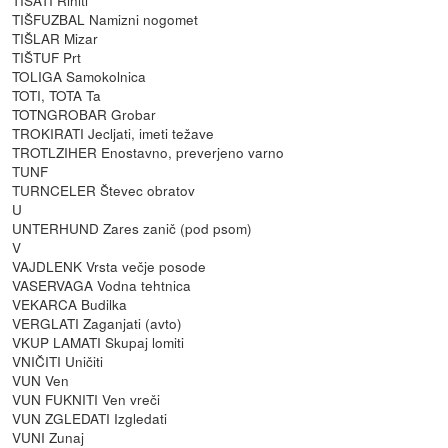
TIŠFUZBAL Namizni nogomet
TIŠLAR Mizar
TIŠTUF Prt
TOLIGA Samokolnica
TOTI, TOTA Ta
TOTNGROBAR Grobar
TROKIRATI Jecljati, imeti težave
TROTLZIHER Enostavno, preverjeno varno
TUNF
TURNCELER Števec obratov
U
UNTERHUND Zares zanič (pod psom)
V
VAJDLENK Vrsta večje posode
VASERVAGA Vodna tehtnica
VEKARCA Budilka
VERGLATI Zaganjati (avto)
VKUP LAMATI Skupaj lomiti
VNIČITI Uničiti
VUN Ven
VUN FUKNITI Ven vreči
VUN ZGLEDATI Izgledati
VUNI Zunaj