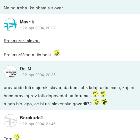
Ne bo treba, že obstaja slovar.
Mavrik
::
22. apr 2004, 20:27
Prekmurski slovar.
Prekmurščina at its best.
Dr_M
::
22. apr 2004, 20:35
prov pride toti stojerski slovar, da bom lohk kdaj raztolmacu, kaj mi
hoce pravzaprav folk dopovedat na forumu...
a neb blo lepo, ce bi usi slovensko govorili??
Barakuda1
::
22. apr 2004, 21:46
Tero