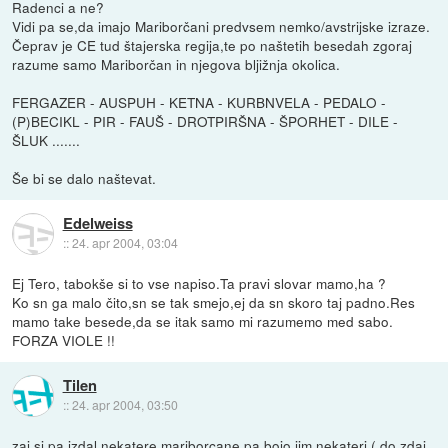
Radenci a ne?
Vidi pa se,da imajo Mariborčani predvsem nemko/avstrijske izraze.
Čeprav je CE tud štajerska regija,te po naštetih besedah zgoraj
razume samo Mariborčan in njegova bljižnja okolica.
FERGAZER - AUSPUH - KETNA - KURBNVELA - PEDALO -
(P)BECIKL - PIR - FAUŠ - DROTPIRŠNA - ŠPORHET - DILE -
ŠLUK .......
Še bi se dalo naštevat.
Edelweiss
::
24. apr 2004, 03:04
Ej Tero, tabokše si to vse napiso.Ta pravi slovar mamo,ha ?
Ko sn ga malo čito,sn se tak smejo,ej da sn skoro taj padno.Res
mamo take besede,da se itak samo mi razumemo med sabo.
FORZA VIOLE !!
Tilen
::
24. apr 2004, 03:50
zaj si pa izdal nekatere mariborcane pa bojo jim nekateri ( do zdaj