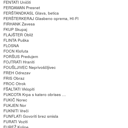
FENTATI Uničiti
FERDAMAN Presnet
FERŠTANDKASL Glava, betica
FERŠTERKERAJ Glasbeno oprema, HI-FI
FIRHANK Zavesa
FKUP Skupaj
FLAJŠTER Obliž
FLINTA Puška
FLOSNA
FOCN Klofuta
FORŠUS Predujem
FOJTRATI Hraniti
FOUŠLJIVEC Neprivoščljivec
FREH Odrezav
FRIS Obraz
FROC Otrok
FŠALTATI Vklopiti
FUKCOTA Krpa s katero obrises …
FUKIČ Norec
FUKJEN Nor
FUKNITI Vreči
FUNFLATI Govoriti brez smisla
FURATI Voziti
FUREŽ Koline