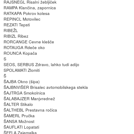
RAJSNEGL Risalni žebljiček
RAMPA Klančina, zapornica
RATKAPA Pokrov kolesa
REPINCL Motovilec
REZATI Tepsti
RIBEŽL
RIBIZL Ribez
RORCANGE Cevne klešče
ROTAUGA Rdeče oko
ROUNCA Kopača
S
SEOS, SERBUS Zdravo, lahko tudi adijo
SPOLAMATI Zlomiti
Š
ŠAJBA Okno (šipa)
ŠAJBNVIŠER Brisalec avtomobilskega stekla
ŠAJTRGA Smokolnica
ŠALABAJZER Manjvrednež
ŠALTER Stikalo
ŠALTHEBL Prestavna ročica
ŠAMERL Pručka
ŠANSA Možnost
ŠAUFLATI Lopatati
ŠEFLA Zajemalka