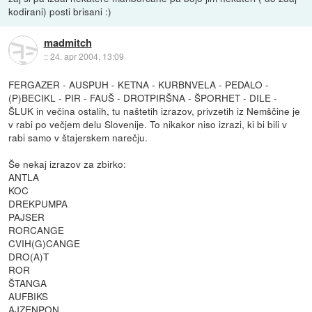
kodirani) posti brisani :)
madmitch
::
24. apr 2004, 13:09
FERGAZER - AUSPUH - KETNA - KURBNVELA - PEDALO -
(P)BECIKL - PIR - FAUŠ - DROTPIRŠNA - ŠPORHET - DILE -
ŠLUK in večina ostalih, tu naštetih izrazov, privzetih iz Nemščine je
v rabi po večjem delu Slovenije. To nikakor niso izrazi, ki bi bili v
rabi samo v štajerskem narečju.
Še nekaj izrazov za zbirko:
ANTLA
KOC
DREKPUMPA
PAJSER
RORCANGE
CVIH(G)CANGE
DRO(A)T
ROR
ŠTANGA
AUFBIKS
AJZENPON