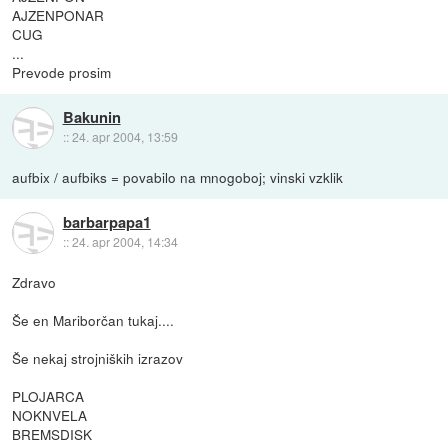
AJZENPONAR
CUG
...
Prevode prosim
Bakunin
::
24. apr 2004, 13:59
aufbix / aufbiks = povabilo na mnogoboj; vinski vzklik
barbarpapa1
::
24. apr 2004, 14:34
Zdravo
Še en Mariborčan tukaj....
Še nekaj strojniških izrazov
PLOJARCA
NOKNVELA
BREMSDISK