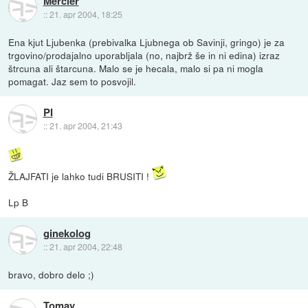
Mercier
::
21. apr 2004, 18:25
Ena kjut Ljubenka (prebivalka Ljubnega ob Savinji, gringo) je za
trgovino/prodajalno uporabljala (no, najbrž še in ni edina) izraz
štrcuna ali štarcuna. Malo se je hecala, malo si pa ni mogla
pomagat. Jaz sem to posvojil.
PI
::
21. apr 2004, 21:43
ŽLAJFATI je lahko tudi BRUSITI !
Lp B
ginekolog
::
21. apr 2004, 22:48
bravo, dobro delo ;)
Tomay