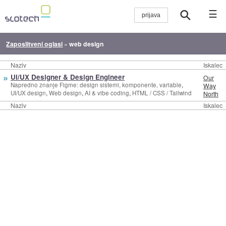
☰
Zaposlitveni oglasi
»
web design
Naziv
Iskalec
»
UI/UX Designer & Design Engineer
Our
,
Napredno znanje Figme: design sistemi, komponente, variable
Way
,
,
,
UI/UX design
Web design
AI & vibe coding
HTML / CSS / Tailwind
North
Naziv
Iskalec