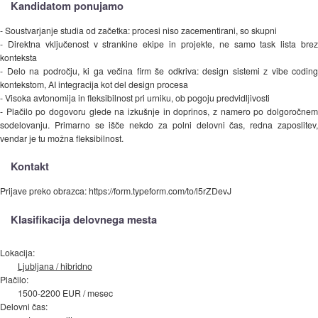
Kandidatom ponujamo
- Soustvarjanje studia od začetka: procesi niso zacementirani, so skupni
- Direktna vključenost v strankine ekipe in projekte, ne samo task lista brez
konteksta
- Delo na področju, ki ga večina firm še odkriva: design sistemi z vibe coding
kontekstom, AI integracija kot del design procesa
- Visoka avtonomija in fleksibilnost pri urniku, ob pogoju predvidljivosti
- Plačilo po dogovoru glede na izkušnje in doprinos, z namero po dolgoročnem
sodelovanju. Primarno se išče nekdo za polni delovni čas, redna zaposlitev,
vendar je tu možna fleksibilnost.
Kontakt
Prijave preko obrazca: https://form.typeform.com/to/l5rZDevJ
Klasifikacija delovnega mesta
Lokacija:
Ljubljana / hibridno
Plačilo:
1500-2200 EUR / mesec
Delovni čas: