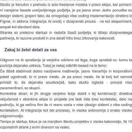
Studio je trenutno v prehodu iz solo freelance modela v pravo ekipo, kar pomeni:
ni narejene fasade uveljavljenega podjetja, je pa jasna smer. Jedro ponudbe so
design sistemi, grajeni tako, da omogočajo vibe coding implementacijo direktno iz
Figme, in aktivna integracija AI orodij v dizajnerski proces - ne kot eksperiment,
ampak kot standard dela.
Stranke so pretežno startupi in rastoča SaaS podjetja, ki iščejo dizajnerskega
partnerja, ki razume produkt in zna delati hitro brez žrtvovanja kakovosti.
Zakaj bi želel delati za vas
Odgovor na to vprašanje je verjetno odvisno od tega, koga vprašaš oz. komu ta
pozicija dejansko ustreza. Tukej je nekaj odkritih besed na to temo:
Če iščeš stabilnost dobro naoljivene mašinerije, jasno hierarhijo in korporativni
paket ugodnosti, to ni pravo mesto. Je pa pravo mesto, če te bolj kot varnost
privlači to, da dejansko soustvarjaš, kako studio izgleda - procesi niso
zacementirani, so skupni.
Konkretne stvari, ki jih drugje verjetno težje dobiš v tej kombinaciji: direktna
vključenost v strankine ekipe in projekte (ne task lista brez konteksta), delo na
področju, ki ga večina firm še ni resno vzela v roke (design sistemi z vibe coding
kontekstom, AI integracija kot del procesa), in visoka avtonomija z enako visoko
odgovornostjo.
Tempo je startup, fokus je na manjšem številu projektov z visoko kakovostjo. Ni 10
vzporednih strank z enim dnevom na vsako.