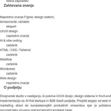
redna zaposlitev
Zahtevana znanja
Napredno znanje Figme: design sistemi,
komponente, variable
ekspert
UI/UX design
napredno znanje
AI & vibe coding
začetnik
HTML / CSS / Tailwind
začetnik
Webflow
začetnik
Wordpress
začetnik
Web design
napredno znanje
O podjetju
Dizajnerski studio v nastajanju, ki pokriva UI/UX dizajn, design sisteme in front-end
implementacijo za AI-first startupe in B2B SaaS podjetja. Projekti segajo od web in
marketing strani do kompleksnejših produktnih vmesnikov, kjer je potrebno
razumeti tako vizualno plat kot tehnični kontekst zadaj.