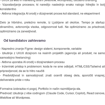
- Vzpostavljanje procesov, ki naredijo naslednjo enako nalogo hitrejšo in bolj
konsistentno
- Aktivna integracija AI orodij v dizajnerski proces kot standard, ne eksperiment
Delo je hibridno, pretežno remote, iz Ljubljane ali okolice. Tempo je startup:
dinamično, avtonomija visoka, odgovornost tudi. Ne optimiziramo za prisotnost,
optimiziramo za zanesljivost.
Od kandidatov zahtevamo
- Napredno znanje Figme: design sistemi, komponente, variable
- Izkušnje z UI/UX dizajnom na realnih projektih (agencija ali produkt, ne samo
samostojno freelancing)
- Aktivna uporaba AI orodij v dizajnerskem procesu
- Inženirski pristop k problemom: koda te ne sme odbijati, HTML/CSS/Tailwind ali
pripravljenost, da se to hitro naučiš
- Predvidljivost in samostojnost: znaš oceniti obseg dela, sporočiš vnaprej,
deliverable pride v roku
Formalna izobrazba ni pogoj. Portfolio in način razmišljanja sta.
Prednost: izkušnje z vibe codingom (Claude Code, Cursor, Copilot), React osnove,
Webflow ali Wordpress.