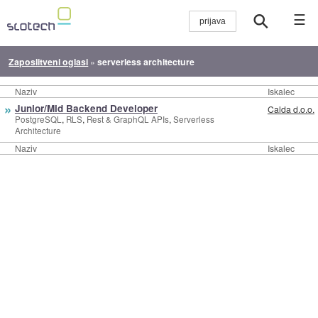
☰
Zaposlitveni oglasi
»
serverless architecture
Naziv
Iskalec
»
Junior/Mid Backend Developer
Calda d.o.o.
,
,
,
PostgreSQL
RLS
Rest & GraphQL APIs
Serverless
Architecture
Naziv
Iskalec