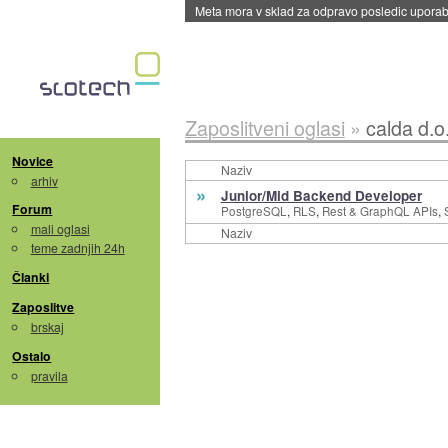
Meta mora v sklad za odpravo posledic uporabe
Zaposlitveni oglasi
»
calda d.o
Novice
Naziv
arhiv
»
Junior/Mid Backend Developer
Forum
,
,
,
PostgreSQL
RLS
Rest & GraphQL APIs
mali oglasi
Naziv
teme zadnjih 24h
Članki
Zaposlitve
brskaj
Ostalo
pravila