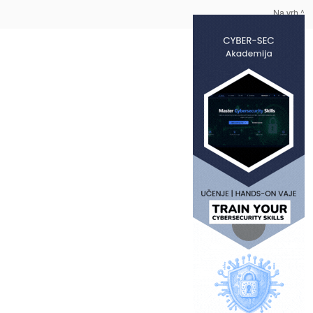
Na vrh ^