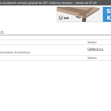
 družbenih omrežij vplačati še 567 milijonov dolarjev
::
danes ob 07:40
.o.
Iskalec
Calda d.o.o.
Serverless Architecture
Iskalec