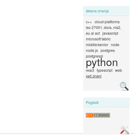
Iskana znanja
c++
cloud platforms
iso 27001, dora, nis2,
eu ai act
javascript
microsoft fabric
middle/senior
node
node.js
postgres
postgresql
python
react
typescript
web
več znanj
Pogledi