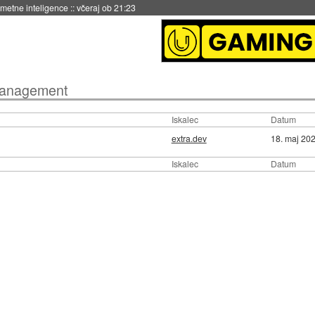
 umetne inteligence
::
včeraj ob 21:23
management
Iskalec
Datum
extra.dev
18. maj 20
Iskalec
Datum