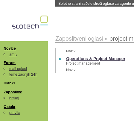
Spletne strani začele streči oglase za agente
Zaposlitveni oglasi
»
project 
Novice
Naziv
arhiv
»
Operations & Project Manager
Forum
Project management
mali oglasi
Naziv
teme zadnjih 24h
Članki
Zaposlitve
brskaj
Ostalo
pravila