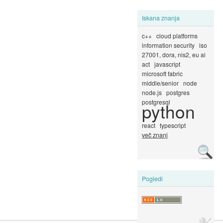
Iskana znanja
c++
cloud platforms
information security
iso
27001, dora, nis2, eu ai
act
javascript
microsoft fabric
middle/senior
node
node.js
postgres
postgresql
python
react
typescript
več znanj
Pogledi