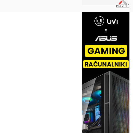
Na vrh ^