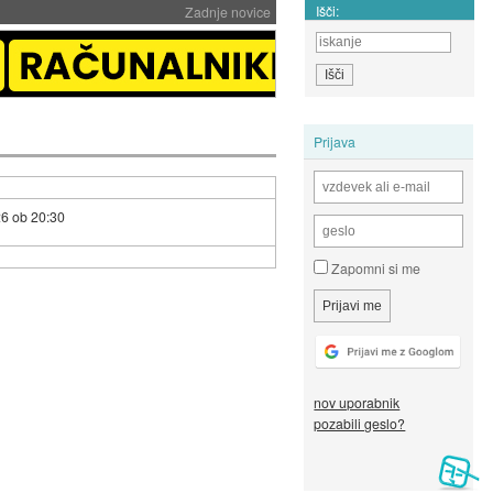
Išči:
Zadnje novice
Prijava
26 ob 20:30
Zapomni si me
nov uporabnik
pozabili geslo?