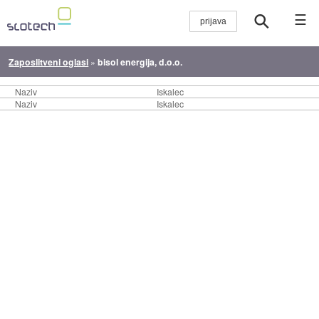
☰
Zaposlitveni oglasi
»
bisol energija, d.o.o.
Naziv
Iskalec
Naziv
Iskalec