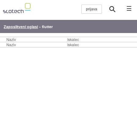
☰
Zaposlitveni oglasi
»
flutter
Naziv
Iskalec
Naziv
Iskalec