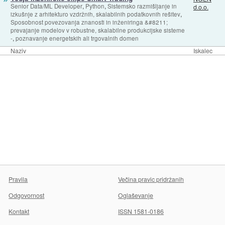
,
,
Senior Data/ML Developer
Python
Sistemsko razmišljanje in
d.o.o.
,
izkušnje z arhitekturo vzdržnih, skalabilnih podatkovnih rešitev
Sposobnost povezovanja znanosti in inženiringa &#8211;
prevajanje modelov v robustne, skalabilne produkcijske sisteme
,
-
poznavanje energetskih ali trgovalnih domen
Naziv
Iskalec
Pravila
Večina pravic pridržanih
Odgovornost
Oglaševanje
Kontakt
ISSN 1581-0186