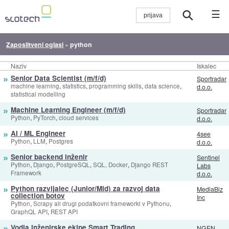
☰
Zaposlitveni oglasi
»
python
Naziv
Iskalec
»
Senior Data Scientist (m/f/d)
Sportradar
,
,
,
,
machine learning
statistics
programming skills
data science
d.o.o.
statistical modelling
»
Machine Learning Engineer (m/f/d)
Sportradar
,
,
Python
PyTorch
cloud services
d.o.o.
»
AI / ML Engineer
4see
,
,
Python
LLM
Postgres
d.o.o.
»
Senior backend inženir
Sentinel
,
,
,
,
Python
Django
PostgreSQL
SQL, Docker
Django REST
Labs
Framework
d.o.o.
»
Python razvijalec (Junior/Mid) za razvoj data
MediaBiz
collection botov
Inc
,
,
Python
Scrapy ali drugi podatkovni frameworki v Pythonu
,
GraphQL API
REST API
»
Vodja inženirske ekipe Smart Trading
NGEN