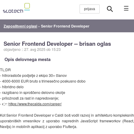
☰
Zaposlitveni oglasi
»
Senior Frontend Developer
Senior Frontend Developer -- brisan oglas
objavljeno
::
27. avg 2025 ob 15:23
Opis delovnega mesta
TL;DR
- hitrorastoče podjetje z ekipo 30+ članov
- 4000-6000 EUR bruto s trimesečno poskusno dobo
- hibridno delo
- razgibano in sproščeno delovno okolje
- priložnosti za rast in napredovanje;
- 👉:
https://www.thecalda.com/career/
Kot Senior Frontend Developer v Caldi boš vodil razvoj in arhitekturo kompleksnih
uporabniških vmesnikov z uporabo naprednih JavaScript frameworkov (React,
Nextjs) in mobilnih aplikacij z uporabo Flutterja.