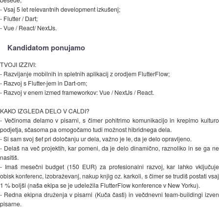
- Vsaj 5 let relevantnih development izkušenj;
- Flutter / Dart;
- Vue / React/ NextJs.
Kandidatom ponujamo
TVOJI IZZIVI:
- Razvijanje mobilnih in spletnih aplikacij z orodjem FlutterFlow;
- Razvoj s Flutter-jem in Dart-om;
- Razvoj v enem izmed frameworkov: Vue / NextJs / React.
KAKO IZGLEDA DELO V CALDI?
- Večinoma delamo v pisarni, s čimer pohitrimo komunikacijo in krepimo kulturo
podjetja, sčasoma pa omogočamo tudi možnost hibridnega dela.
- Si sam svoj šef pri določanju ur dela, važno je le, da je delo opravljeno.
- Delaš na več projektih, kar pomeni, da je delo dinamično, raznoliko in se ga ne
nasitiš.
- Imaš mesečni budget (150 EUR) za profesionalni razvoj, kar lahko vključuje
obisk konferenc, izobraževanj, nakup knjig oz. karkoli, s čimer se trudiš postati vsaj
1 % boljši (naša ekipa se je udeležila FlutterFlow konference v New Yorku).
- Redna ekipna druženja v pisarni (Kuča časti) in večdnevni team-buildingi izven
pisarne.