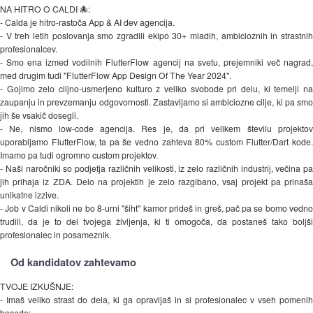
NA HITRO O CALDI 🐙:
- Calda je hitro-rastoča App & AI dev agencija.
- V treh letih poslovanja smo zgradili ekipo 30+ mladih, ambicioznih in strastnih
profesionalcev.
- Smo ena izmed vodilnih FlutterFlow agencij na svetu, prejemniki več nagrad,
med drugim tudi "FlutterFlow App Design Of The Year 2024".
- Gojimo zelo ciljno-usmerjeno kulturo z veliko svobode pri delu, ki temelji na
zaupanju in prevzemanju odgovornosti. Zastavljamo si ambiciozne cilje, ki pa smo
jih še vsakič dosegli.
- Ne, nismo low-code agencija. Res je, da pri velikem številu projektov
uporabljamo FlutterFlow, ta pa še vedno zahteva 80% custom Flutter/Dart kode.
Imamo pa tudi ogromno custom projektov.
- Naši naročniki so podjetja različnih velikosti, iz zelo različnih industrij, večina pa
jih prihaja iz ZDA. Delo na projektih je zelo razgibano, vsaj projekt pa prinaša
unikatne izzive.
- Job v Caldi nikoli ne bo 8-urni "šiht" kamor prideš in greš, pač pa se bomo vedno
trudili, da je to del tvojega življenja, ki ti omogoča, da postaneš tako boljši
profesionalec in posameznik.
Od kandidatov zahtevamo
TVOJE IZKUŠNJE:
- Imaš veliko strast do dela, ki ga opravljaš in si profesionalec v vseh pomenih
besede;