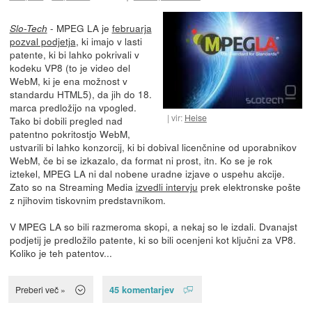
- MPEG LA je
februarja
Slo-Tech
pozval podjetja
, ki imajo v lasti
patente, ki bi lahko pokrivali v
kodeku VP8 (to je video del
WebM, ki je ena možnost v
standardu HTML5), da jih do 18.
marca predložijo na vpogled.
vir:
Heise
Tako bi dobili pregled nad
patentno pokritostjo WebM,
ustvarili bi lahko konzorcij, ki bi dobival licenčnine od uporabnikov
WebM, če bi se izkazalo, da format ni prost, itn. Ko se je rok
iztekel, MPEG LA ni dal nobene uradne izjave o uspehu akcije.
Zato so na Streaming Media
izvedli intervju
prek elektronske pošte
z njihovim tiskovnim predstavnikom.
V MPEG LA so bili razmeroma skopi, a nekaj so le izdali. Dvanajst
podjetij je predložilo patente, ki so bili ocenjeni kot ključni za VP8.
Koliko je teh patentov...
45 komentarjev
Preberi več »