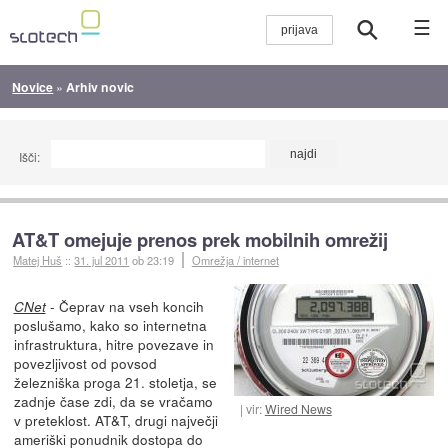
☰
Novice
»
Arhiv novic
Išči:
AT&T omejuje prenos prek mobilnih omrežij
Matej Huš
::
31. jul 2011
ob 23:19
Omrežja / internet
- Čeprav na vseh koncih
CNet
poslušamo, kako so internetna
infrastruktura, hitre povezave in
povezljivost od povsod
železniška proga 21. stoletja, se
zadnje čase zdi, da se vračamo
vir:
Wired News
v preteklost. AT&T, drugi največji
ameriški ponudnik dostopa do