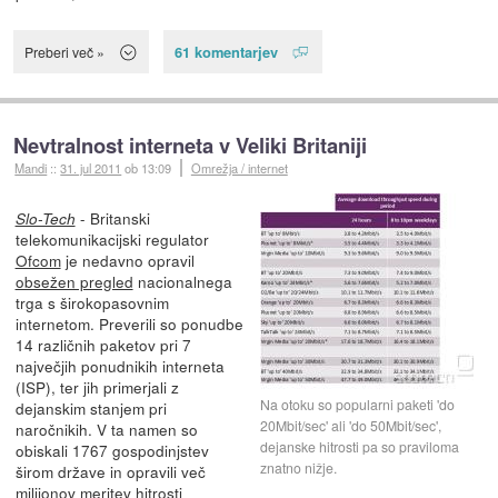
61 komentarjev
Preberi več »
Nevtralnost interneta v Veliki Britaniji
Mandi
::
31. jul 2011
ob 13:09
Omrežja / internet
- Britanski
Slo-Tech
telekomunikacijski regulator
Ofcom
je nedavno opravil
obsežen pregled
nacionalnega
trga s širokopasovnim
internetom. Preverili so ponudbe
14 različnih paketov pri 7
največjih ponudnikih interneta
(ISP), ter jih primerjali z
Na otoku so popularni paketi 'do
dejanskim stanjem pri
20Mbit/sec' ali 'do 50Mbit/sec',
naročnikih. V ta namen so
dejanske hitrosti pa so praviloma
obiskali 1767 gospodinjstev
znatno nižje.
širom države in opravili več
milijonov meritev hitrosti