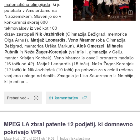
matematična olimpijada
, ki je
potekala v Amsterdamu na
Nizozemskem. Slovenijo so v
konkurenci skoraj 600
tekmovalcev iz več kot 100
držav zastopali
(Gimnazija Bežigrad, mentorica
Nik Jazbinšek
Olga Arnuš),
,
(oba Gimnazija
Matjaž Leonardis
Veno Mramor
Bežigrad, mentorica Urška Markun),
,
Aleš Omerzel
Mihaela
in
(vsi trije I. gimnazija v Celju,
Pušnik
Neža Žager-Korenjak
mentor Kristjan Kocbek). Veno Mramor je osvojil bronasto medaljo
(16 točk od 42), Matjaž Leonardis (15 točk), Neža Žager-Korenjak
(12 točk) in Nik Jazbinšek (10 točk) pa pohvale za v celoti rešeno
vsaj eno nalogo od šestih. Zmagala je Lisa Sauermann iz Nemčije,
ki je edina...
21 komentarjev
Preberi več »
MPEG LA zbral patente 12 podjetij, ki domnevno
pokrivajo VP8
Matej Huš
::
31. jul 2011
ob 19:58
Industrijska lastnina