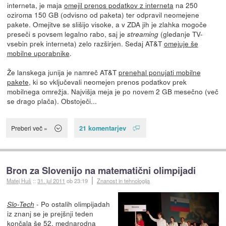
interneta, je maja
omejil prenos podatkov z interneta
na 250
oziroma 150 GB (odvisno od paketa) ter odpravil neomejene
pakete. Omejitve se slišijo visoke, a v ZDA jih je zlahka mogoče
preseči s povsem legalno rabo, saj je
(gledanje TV-
streaming
vsebin prek interneta) zelo razširjen. Sedaj AT&T
omejuje še
mobilne uporabnike
.
Že lanskega junija je namreč AT&T
prenehal ponujati mobilne
pakete
, ki so vključevali neomejen prenos podatkov prek
mobilnega omrežja. Najvišja meja je po novem 2 GB mesečno (več
se drago plača). Obstoječi...
21 komentarjev
Preberi več »
Bron za Slovenijo na matematični olimpijadi
Matej Huš
::
31. jul 2011
ob 23:19
Znanost in tehnologija
- Po ostalih olimpijadah
Slo-Tech
iz znanj se je prejšnji teden
končala še
52. mednarodna