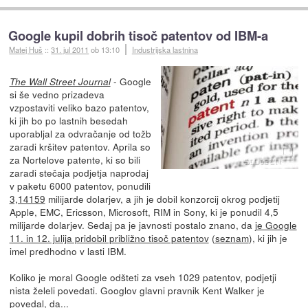
Google kupil dobrih tisoč patentov od IBM-a
Matej Huš
::
31. jul 2011
ob 13:10
Industrijska lastnina
- Google
The Wall Street Journal
si še vedno prizadeva
vzpostaviti veliko bazo patentov,
ki jih bo po lastnih besedah
uporabljal za odvračanje od tožb
zaradi kršitev patentov. Aprila so
za Nortelove patente, ki so bili
zaradi stečaja podjetja naprodaj
v paketu 6000 patentov, ponudili
3,14159
milijarde dolarjev, a jih je dobil konzorcij okrog podjetij
Apple, EMC, Ericsson, Microsoft, RIM in Sony, ki je ponudil 4,5
milijarde dolarjev. Sedaj pa je javnosti postalo znano, da
je Google
11. in 12. julija pridobil približno tisoč patentov
(
seznam
), ki jih je
imel predhodno v lasti IBM.
Koliko je moral Google odšteti za vseh 1029 patentov, podjetji
nista želeli povedati. Googlov glavni pravnik Kent Walker je
povedal, da...