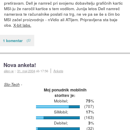
pretiravam. Dell je namreč pri svojemu dobavitelju grafičnih kartic
MSI-ju že naročil kartice s tem vodilom. Junija letos Dell namreč
namerava te računalnike poslati na trg, ne ve pa se še s čim bo
MSI začel proizvodnjo - nVidio ali ATIjem. Pripravljena sta baje
oba.
X-bit labs.
1 komentar
Nova anketa!
alien-w
::
31. maj 2004
ob 17:56
Ankete
-
Slo-Tech
Moj ponudnik mobilnih
storitev je:
Mobitel;
%
75
(707)
SiMobil;
%
17
(163)
Debitel;
%
3
(32)