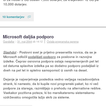
10,000 dolarjev.
10 komentarjev
Microsoft daljša podporo
Gandalfar
::
31. maj 2004
ob 14:12
Ostala programska oprema
- Poslovni svet je prijetno presenetila novica, da se je
Slashdot
Microsoft odločil
podaljšati podporo
za poslovne in razvojne
izdelke. Čeprav osnovna podpora ostaja nespremenjenih pet let
od datuma splavitve izdelka pa so dodatno podporo podaljšali iz
dveh na pet let in spletno samopomoč iz osmih na deset.
Dejanje je najverjetneje posledica vedno večjega nezadovoljstva
strank, ki namesto, da bi kupile novi programski paket, ko ni več
podpore za starega, razmišljajo o prehodu na alternativne rešitve.
Vsekakor pozitivna poteza, ki bo marsikateremu sistemskemu
vzdrževalcu omogočila lažjo skrb za sisteme.