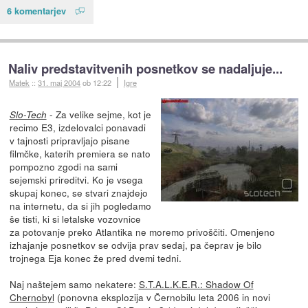
6 komentarjev
Naliv predstavitvenih posnetkov se nadaljuje...
Matek
::
31. maj 2004
ob 12:22
Igre
- Za velike sejme, kot je
Slo-Tech
recimo E3, izdelovalci ponavadi
v tajnosti pripravljajo pisane
filmčke, katerih premiera se nato
pompozno zgodi na sami
sejemski prireditvi. Ko je vsega
skupaj konec, se stvari znajdejo
na internetu, da si jih pogledamo
še tisti, ki si letalske vozovnice
za potovanje preko Atlantika ne moremo privoščiti. Omenjeno
izhajanje posnetkov se odvija prav sedaj, pa čeprav je bilo
trojnega Eja konec že pred dvemi tedni.
Naj naštejem samo nekatere:
S.T.A.L.K.E.R.: Shadow Of
Chernobyl
(ponovna eksplozija v Černobilu leta 2006 in novi