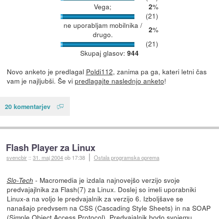
Vega;
%
2
(21)
ne uporabljam mobilnika /
%
2
drugo.
(21)
Skupaj glasov:
944
Novo anketo je predlagal
Poldi112
, zanima pa ga, kateri letni čas
vam je najljubši. Še vi
predlagajte naslednjo anketo
!
20 komentarjev
Flash Player za Linux
svencbir
::
31. maj 2004
ob 17:38
Ostala programska oprema
- Macromedia je izdala najnovejšo verzijo svoje
Slo-Tech
predvajajlnika za Flash(7) za Linux. Doslej so imeli uporabniki
Linux-a na voljo le predvajalnik za verzijo 6. Izboljšave se
nanašajo predvsem na CSS (Cascading Style Sheets) in na SOAP
(Simple Object Access Protocol). Predvajalnik bodo svojemu