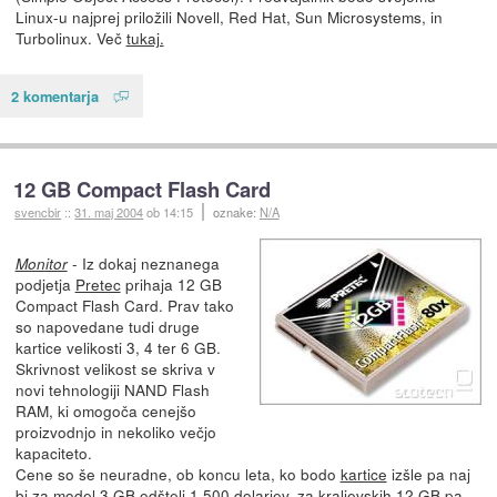
Linux-u najprej priložili Novell, Red Hat, Sun Microsystems, in
Turbolinux. Več
tukaj.
2 komentarja
12 GB Compact Flash Card
svencbir
::
31. maj 2004
ob 14:15
oznake:
N/A
- Iz dokaj neznanega
Monitor
podjetja
Pretec
prihaja 12 GB
Compact Flash Card. Prav tako
so napovedane tudi druge
kartice velikosti 3, 4 ter 6 GB.
Skrivnost velikost se skriva v
novi tehnologiji NAND Flash
RAM, ki omogoča cenejšo
proizvodnjo in nekoliko večjo
kapaciteto.
Cene so še neuradne, ob koncu leta, ko bodo
kartice
izšle pa naj
bi za model 3 GB odšteli 1,500 dolarjev, za kraljevskih 12 GB pa