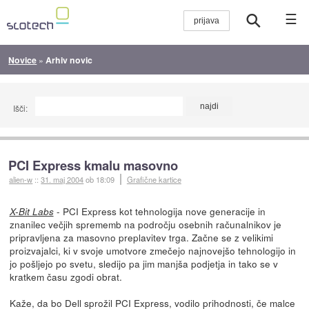
☰
Novice
»
Arhiv novic
Išči:
PCI Express kmalu masovno
alien-w
::
31. maj 2004
ob 18:09
Grafične kartice
- PCI Express kot tehnologija nove generacije in
X-Bit Labs
znanilec večjih sprememb na področju osebnih računalnikov je
pripravljena za masovno preplavitev trga. Začne se z velikimi
proizvajalci, ki v svoje umotvore zmečejo najnovejšo tehnologijo in
jo pošljejo po svetu, sledijo pa jim manjša podjetja in tako se v
kratkem času zgodi obrat.
Kaže, da bo Dell sprožil PCI Express, vodilo prihodnosti, če malce