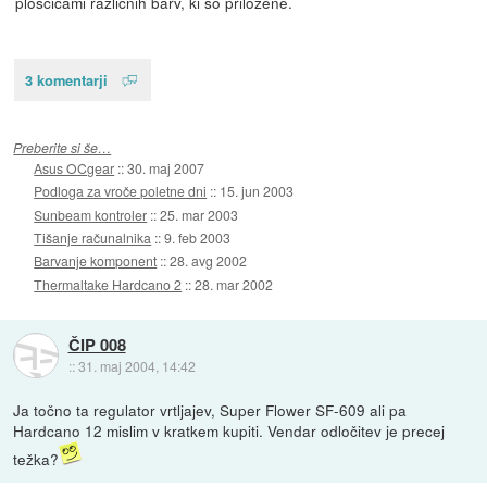
ploščicami različnih barv, ki so priložene.
3 komentarji
Preberite si še…
Asus OCgear
::
30. maj 2007
Podloga za vroče poletne dni
::
15. jun 2003
Sunbeam kontroler
::
25. mar 2003
Tišanje računalnika
::
9. feb 2003
Barvanje komponent
::
28. avg 2002
Thermaltake Hardcano 2
::
28. mar 2002
ČIP 008
::
31. maj 2004, 14:42
Ja točno ta regulator vrtljajev, Super Flower SF-609 ali pa
Hardcano 12 mislim v kratkem kupiti. Vendar odločitev je precej
težka?