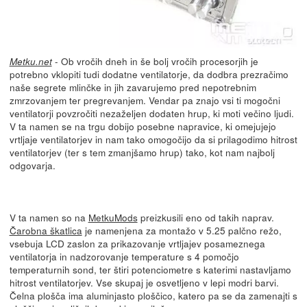
- Ob vročih dneh in še bolj vročih procesorjih je
Metku.net
potrebno vklopiti tudi dodatne ventilatorje, da dodbra prezračimo
naše segrete mlinčke in jih zavarujemo pred nepotrebnim
zmrzovanjem ter pregrevanjem. Vendar pa znajo vsi ti mogočni
ventilatorji povzročiti nezaželjen dodaten hrup, ki moti večino ljudi.
V ta namen se na trgu dobijo posebne napravice, ki omejujejo
vrtljaje ventilatorjev in nam tako omogočijo da si prilagodimo hitrost
ventilatorjev (ter s tem zmanjšamo hrup) tako, kot nam najbolj
odgovarja.
V ta namen so na
MetkuMods
preizkusili eno od takih naprav.
Čarobna škatlica
je namenjena za montažo v 5.25 palčno režo,
vsebuja LCD zaslon za prikazovanje vrtljajev posameznega
ventilatorja in nadzorovanje temperature s 4 pomočjo
temperaturnih sond, ter štiri potenciometre s katerimi nastavljamo
hitrost ventilatorjev. Vse skupaj je osvetljeno v lepi modri barvi.
Čelna plošča ima aluminjasto ploščico, katero pa se da zamenajti s