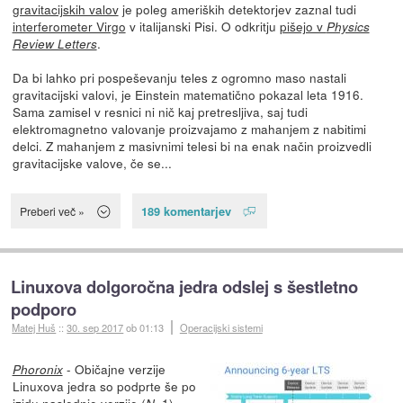
gravitacijskih valov
je poleg ameriških detektorjev zaznal tudi
interferometer Virgo
v italijanski Pisi. O odkritju
pišejo v
Physics
.
Review Letters
Da bi lahko pri pospeševanju teles z ogromno maso nastali
gravitacijski valovi, je Einstein matematično pokazal leta 1916.
Sama zamisel v resnici ni nič kaj pretresljiva, saj tudi
elektromagnetno valovanje proizvajamo z mahanjem z nabitimi
delci. Z mahanjem z masivnimi telesi bi na enak način proizvedli
gravitacijske valove, če se...
189 komentarjev
Preberi več »
Linuxova dolgoročna jedra odslej s šestletno
podporo
Matej Huš
::
30. sep 2017
ob 01:13
Operacijski sistemi
- Običajne verzije
Phoronix
Linuxova jedra so podprte še po
izidu naslednje verzije (
+1),