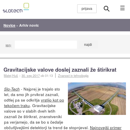
☰
Novice
»
Arhiv novic
Išči:
Gravitacijske valove doslej zaznali že štirikrat
Matej Huš
::
30. sep 2017
ob 01:13
Znanost in tehnologija
- Najprej je trajalo sto
Slo-Tech
let, da smo jih prvikrat zaznali,
odtlej pa se odkritja
vrstijo kot po
tekočem traku
. Gravitacijske
valove so v slabih dveh letih
zaznali že štirikrat, znanstveniki
pa verjamejo, da se bo s čedalje
občutljivejšimi detektorji ta trend še stopnjeval.
Najnovejši primer