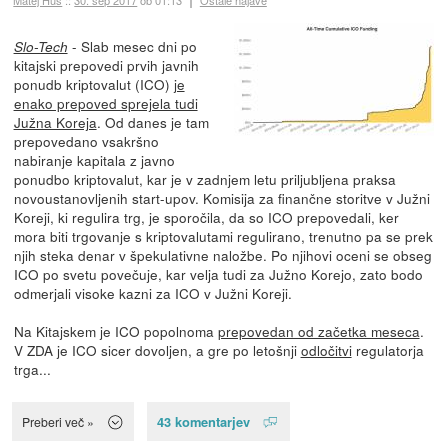
- Slab mesec dni po
Slo-Tech
kitajski prepovedi prvih javnih
ponudb kriptovalut (ICO)
je
enako prepoved sprejela tudi
Južna Koreja
. Od danes je tam
prepovedano vsakršno
nabiranje kapitala z javno
ponudbo kriptovalut, kar je v zadnjem letu priljubljena praksa
novoustanovljenih start-upov. Komisija za finančne storitve v Južni
Koreji, ki regulira trg, je sporočila, da so ICO prepovedali, ker
mora biti trgovanje s kriptovalutami regulirano, trenutno pa se prek
njih steka denar v špekulativne naložbe. Po njihovi oceni se obseg
ICO po svetu povečuje, kar velja tudi za Južno Korejo, zato bodo
odmerjali visoke kazni za ICO v Južni Koreji.
Na Kitajskem je ICO popolnoma
prepovedan od začetka meseca
.
V ZDA je ICO sicer dovoljen, a gre po letošnji
odločitvi
regulatorja
trga...
43 komentarjev
Preberi več »