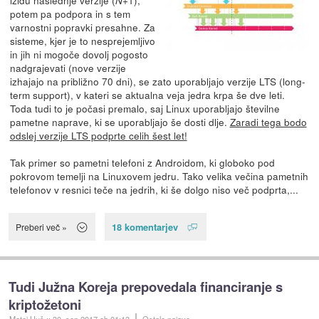
N
potem pa podpora in s tem
varnostni popravki presahne. Za
sisteme, kjer je to nesprejemljivo
in jih ni mogoče dovolj pogosto
nadgrajevati (nove verzije
izhajajo na približno 70 dni), se zato uporabljajo verzije LTS (long-
term support), v kateri se aktualna veja jedra krpa še dve leti.
Toda tudi to je počasi premalo, saj Linux uporabljajo številne
pametne naprave, ki se uporabljajo še dosti dlje.
Zaradi tega bodo
odslej verzije LTS podprte celih šest let!
Tak primer so pametni telefoni z Androidom, ki globoko pod
pokrovom temelji na Linuxovem jedru. Tako velika večina pametnih
telefonov v resnici teče na jedrih, ki še dolgo niso več podprta,...
18 komentarjev
Preberi več »
Tudi Južna Koreja prepovedala financiranje s
kriptožetoni
Matej Huš
::
30. sep 2017
ob 01:13
Ostale najave