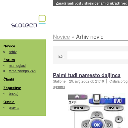
Zaradi ranljivost v strojni denarnici ukradli več
Novice
»
Arhiv novic
Novice
arhiv
Išči:
Forum
mali oglasi
teme zadnjih 24h
Palmi tudi namesto daljinca
Članki
Stallone
::
29. avg 2002
ob 21:19
Ostala pro
oprema
Zaposlitve
brskaj
Ostalo
pravila