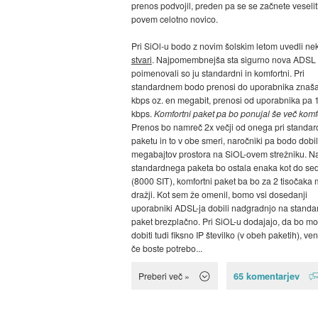
prenos podvojil, preden pa se se začnete veseliti
povem celotno novico.
Pri SiOl-u bodo z novim šolskim letom uvedli ne
stvari
. Najpomembnejša sta sigurno nova ADSL 
poimenovali so ju standardni in komfortni. Pri
standardnem bodo prenosi do uporabnika znaša
kbps oz. en megabit, prenosi od uporabnika pa 
kbps.
Komfortni paket pa bo ponujal še več komfo
Prenos bo namreč 2x večji od onega pri standa
paketu in to v obe smeri, naročniki pa bodo dobil
megabajtov prostora na SiOL-ovem strežniku. N
standardnega paketa bo ostala enaka kot do se
(8000 SIT), komfortni paket ba bo za 2 tisočaka
dražji. Kot sem že omenil, bomo vsi dosedanji
uporabniki ADSL-ja dobili nadgradnjo na standa
paket brezplačno. Pri SiOL-u dodajajo, da bo m
dobiti tudi fiksno IP številko (v obeh paketih), ven
če boste potrebo...
65 komentarjev
Preberi več »