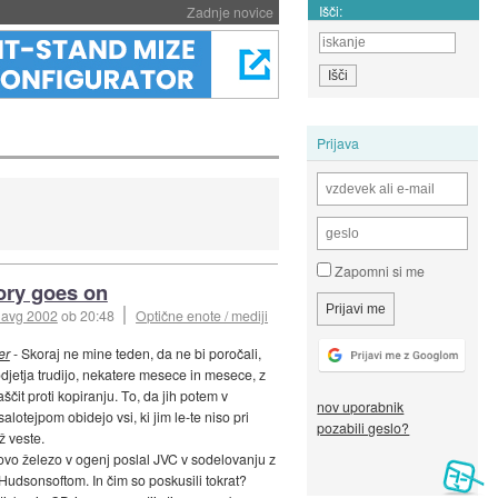
Išči:
Zadnje novice
Prijava
Zapomni si me
ory goes on
 avg 2002
ob 20:48
Optične enote / mediji
er
- Skoraj ne mine teden, da ne bi poročali,
djetja trudijo, nekatere mesece in mesece, z
ščit proti kopiranju. To, da jih potem v
nov uporabnik
salotejpom obidejo vsi, ki jim le-te niso pri
pozabili geslo?
ž veste.
ovo železo v ogenj poslal JVC v sodelovanju z
Hudsonsoftom. In čim so poskusili tokrat?