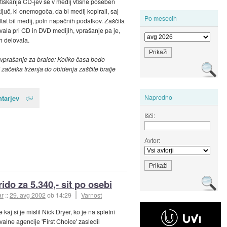
tiskanja CD-jev se v medij vtisne poseben
ljuč, ki onemogoča, da bi medij kopirali, saj
Po mesecih
ltat bil medij, poln napačnih podatkov. Zaščita
ovala pri CD in DVD medijih, vprašanje pa je,
h delovala.
prašanje za bralce: Koliko časa bodo
d začetka trženja do obidenja zaščite bratje
Napredno
tarjev
Išči:
Avtor:
ido za 5.340,- sit po osebi
ar
::
29. avg 2002
ob 14:29
Varnost
e kaj si je mislil Nick Dryer, ko je na spletni
valne agencije 'First Choice' zasledil