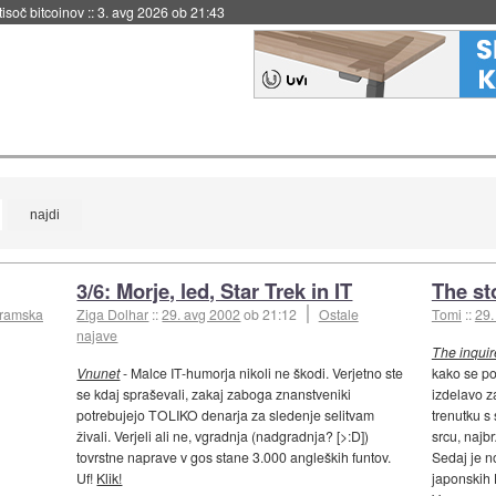
 tisoč bitcoinov
::
3. avg 2026 ob 21:43
3/6: Morje, led, Star Trek in IT
The st
gramska
Ziga Dolhar
::
29. avg 2002
ob 21:12
Ostale
Tomi
::
29.
najave
The inquir
Vnunet
- Malce IT-humorja nikoli ne škodi. Verjetno ste
kako se po
se kdaj spraševali, zakaj zaboga znanstveniki
izdelavo za
potrebujejo TOLIKO denarja za sledenje selitvam
trenutku s 
živali. Verjeli ali ne, vgradnja (nadgradnja? [>:D])
srcu, najbr
tovrstne naprave v gos stane 3.000 angleških funtov.
Sedaj je n
Uf!
Klik!
japonskih 