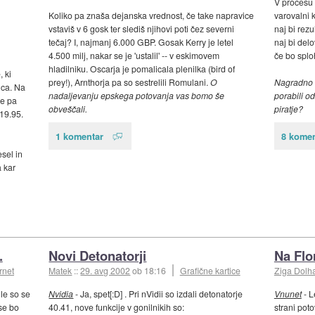
V procesu 
Koliko pa znaša dejanska vrednost, če take napravice
varovalni k
vstaviš v 6 gosk ter slediš njihovi poti čez severni
naj bi rezu
tečaj? I, najmanj 6.000 GBP. Gosak Kerry je letel
naj bi del
4.500 milj, nakar se je 'ustalil' -- v eskimovem
če bo splo
hladilniku. Oscarja je pomalicala plenilka (bird of
, ki
prey!), Arnthorja pa so sestrelili Romulani.
O
Nagradno v
nca. Na
nadaljevanju epskega potovanja vas bomo še
porabili o
Če pa
obveščali.
piratje?
$19.95.
1 komentar
8 komen
sel in
 kar
.
Novi Detonatorji
Na Flor
rnet
Matek
::
29. avg 2002
ob 18:16
Grafične kartice
Ziga Dolh
ile so se
Nvidia
- Ja, spet[:D] . Pri nVidii so izdali detonatorje
Vnunet
- L
se bo
40.41, nove funkcije v gonilnikih so:
strani poto