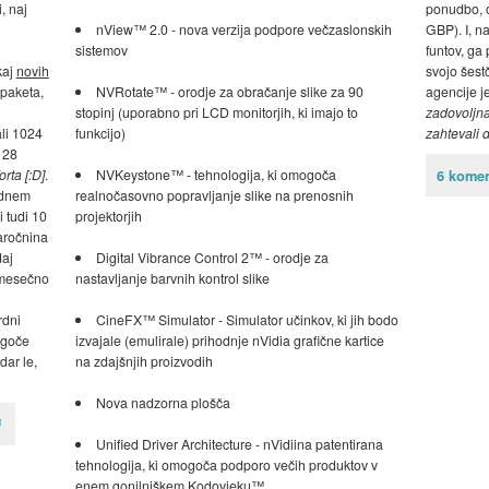
, naj
ponudbo, o
nView™ 2.0 - nova verzija podpore večzaslonskih
GBP). I, na
sistemov
funtov, ga
kaj
novih
svojo šest
paketa,
NVRotate™ - orodje za obračanje slike za 90
agencije j
stopinj (uporabno pri LCD monitorjih, ki imajo to
zadovoljna
li 1024
funkcijo)
zahtevali 
128
rta [:D]
.
NVKeystone™ - tehnologija, ki omogoča
6 komen
rdnem
realnočasovno popravljanje slike na prenosnih
i tudi 10
projektorjih
aročnina
daj
Digital Vibrance Control 2™ - orodje za
 mesečno
nastavljanje barvnih kontrol slike
rdni
CineFX™ Simulator - Simulator učinkov, ki jih bodo
ogoče
izvajale (emulirale) prihodnje nVidia grafične kartice
dar le,
na zdajšnjih proizvodih
Nova nadzorna plošča
Unified Driver Architecture - nVidiina patentirana
tehnologija, ki omogoča podporo večih produktov v
enem gonilniškem Kodovjeku™.