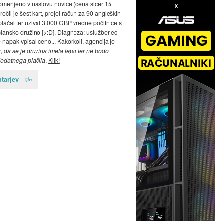
menjeno v naslovu novice (cena sicer 15
ročil je šest kart, prejel račun za 90 angleških
 plačal ter užival 3.000 GBP vredne počitnice s
člansko družino [>:D]. Diagnoza: uslužbenec
e napak vpisal ceno... Kakorkoli, agencija je
, da se je družina imela lepo ter ne bodo
dodatnega plačila
.
Klik!
tarjev