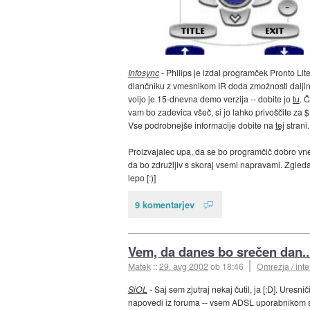
Infosync
- Philips je izdal programček Pronto Lite
dlančniku z vmesnikom IR doda zmožnosti dalji
voljo je 15-dnevna demo verzija -- dobite jo
tu
. 
vam bo zadevica všeč, si jo lahko privoščite za 
Vse podrobnejše informacije dobite na
tej
strani.
Proizvajalec upa, da se bo programčič dobro vne
da bo združljiv s skoraj vsemi napravami. Zgleda
lepo [:)]
9 komentarjev
Vem, da danes bo srečen dan..
Matek
::
29. avg 2002
ob 18:46
Omrežja / inte
SiOL
- Saj sem zjutraj nekaj čutil, ja [:D]. Uresnič
napovedi iz foruma -- vsem ADSL uporabnikom 