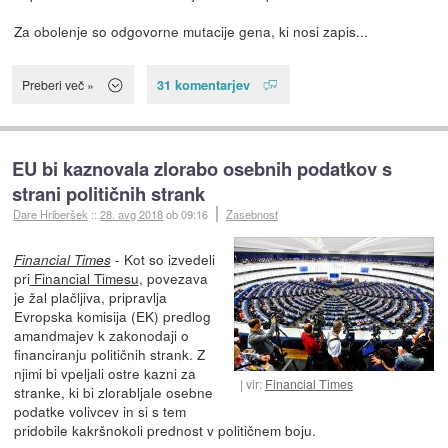
Za obolenje so odgovorne mutacije gena, ki nosi zapis...
31 komentarjev
Preberi več »
EU bi kaznovala zlorabo osebnih podatkov s
strani političnih strank
Dare Hriberšek
::
28. avg 2018
ob 09:16
Zasebnost
- Kot so izvedeli
Financial Times
pri
Financial Timesu
, povezava
je žal plačljiva, pripravlja
Evropska komisija (EK) predlog
amandmajev k zakonodaji o
financiranju političnih strank. Z
njimi bi vpeljali ostre kazni za
vir:
Financial Times
stranke, ki bi zlorabljale osebne
podatke volivcev in si s tem
pridobile kakršnokoli prednost v političnem boju.