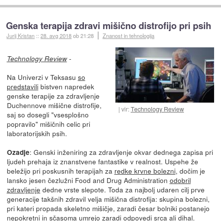
Genska terapija zdravi mišično distrofijo pri psih
Jurij Kristan
::
28. avg 2018
ob 21:28
Znanost in tehnologija
-
Technology Review
Na Univerzi v Teksasu
so
predstavili
bistven napredek
genske terapije za zdravljenje
Duchennove mišične distrofije,
vir:
Technology Review
saj so dosegli "vsesplošno
popravilo" mišičnih celic pri
laboratorijskih psih.
: Genski inženiring za zdravljenje okvar dednega zapisa pri
Ozadje
ljudeh prehaja iz znanstvene fantastike v realnost. Uspehe že
beležijo pri poskusnih terapijah za
redke krvne bolezni
, dočim je
lansko jesen čezlužni Food and Drug Administration
odobril
zdravljenje
dedne vrste slepote. Toda za najbolj udaren cilj prve
generacije takšnih zdravil velja mišična distrofija: skupina bolezni,
pri kateri propada skeletno mišičje, zaradi česar bolniki postanejo
nepokretni in sčasoma umrejo zaradi odpovedi srca ali dihal.