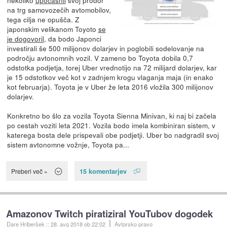
na trg samovozečih avtomobilov,
tega cilja ne opušča. Z
japonskim velikanom Toyoto
se
je dogovoril
, da bodo Japonci
investirali še 500 milijonov dolarjev in poglobili sodelovanje na
področju avtonomnih vozil. V zameno bo Toyota dobila 0,7
odstotka podjetja, torej Uber vrednotijo na 72 milijard dolarjev, kar
je 15 odstotkov več kot v zadnjem krogu vlaganja maja (in enako
kot februarja). Toyota je v Uber že leta 2016 vložila 300 milijonov
dolarjev.
Konkretno bo šlo za vozila Toyota Sienna Minivan, ki naj bi začela
po cestah voziti leta 2021. Vozila bodo imela kombiniran sistem, v
katerega bosta dele prispevali obe podjetji. Uber bo nadgradil svoj
sistem avtonomne vožnje, Toyota pa...
15 komentarjev
Preberi več »
Amazonov Twitch piratiziral YouTubov dogodek
Dare Hriberšek
::
28. avg 2018
ob 22:02
Avtorsko pravo