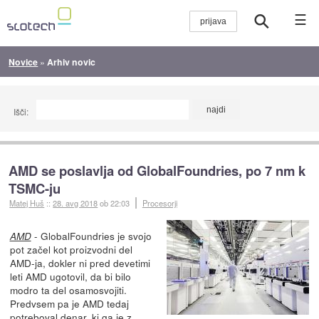
☰
Novice
»
Arhiv novic
Išči:
AMD se poslavlja od GlobalFoundries, po 7 nm k
TSMC-ju
Matej Huš
::
28. avg 2018
ob 22:03
Procesorji
- GlobalFoundries je svojo
AMD
pot začel kot proizvodni del
AMD-ja, dokler ni pred devetimi
leti AMD ugotovil, da bi bilo
modro ta del osamosvojiti.
Predvsem pa je AMD tedaj
potreboval denar, ki ga je z