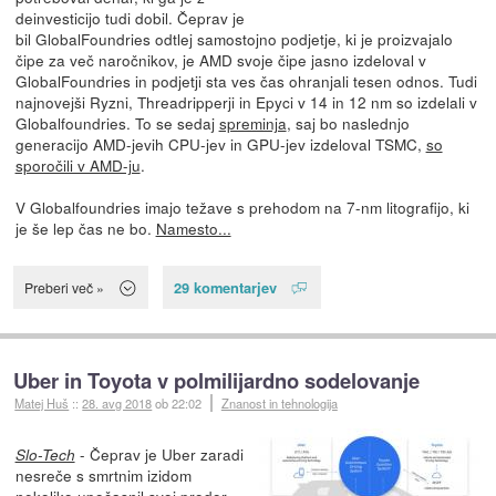
deinvesticijo tudi dobil. Čeprav je
bil GlobalFoundries odtlej samostojno podjetje, ki je proizvajalo
čipe za več naročnikov, je AMD svoje čipe jasno izdeloval v
GlobalFoundries in podjetji sta ves čas ohranjali tesen odnos. Tudi
najnovejši Ryzni, Threadripperji in Epyci v 14 in 12 nm so izdelali v
Globalfoundries. To se sedaj
spreminja
, saj bo naslednjo
generacijo AMD-jevih CPU-jev in GPU-jev izdeloval TSMC,
so
sporočili v AMD-ju
.
V Globalfoundries imajo težave s prehodom na 7-nm litografijo, ki
je še lep čas ne bo.
Namesto...
29 komentarjev
Preberi več »
Uber in Toyota v polmilijardno sodelovanje
Matej Huš
::
28. avg 2018
ob 22:02
Znanost in tehnologija
- Čeprav je Uber zaradi
Slo-Tech
nesreče s smrtnim izidom
nekoliko
upočasnil
svoj prodor