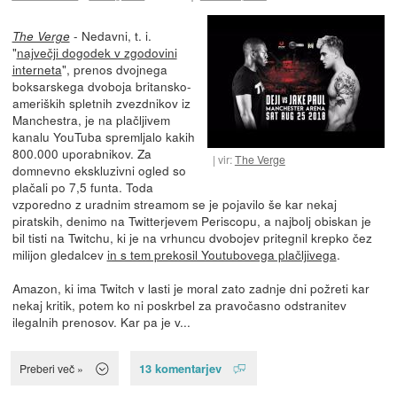
- Nedavni, t. i.
The Verge
"
največji dogodek v zgodovini
interneta
", prenos dvojnega
boksarskega dvoboja britansko-
ameriških spletnih zvezdnikov iz
Manchestra, je na plačljivem
kanalu YouTuba spremljalo kakih
800.000 uporabnikov. Za
vir:
The Verge
domnevno ekskluzivni ogled so
plačali po 7,5 funta. Toda
vzporedno z uradnim streamom se je pojavilo še kar nekaj
piratskih, denimo na Twitterjevem Periscopu, a najbolj obiskan je
bil tisti na Twitchu, ki je na vrhuncu dvobojev pritegnil krepko čez
milijon gledalcev
in s tem prekosil Youtubovega plačljivega
.
Amazon, ki ima Twitch v lasti je moral zato zadnje dni požreti kar
nekaj kritik, potem ko ni poskrbel za pravočasno odstranitev
ilegalnih prenosov. Kar pa je v...
13 komentarjev
Preberi več »