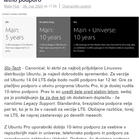
Matej Huš
::
26. mar 2024
ob 17:26
Operacijski sistemi
- Canonical, ki skrbi za najbolj priljubljeno Linuxovo
Slo-Tech
distribucijo Ubuntu, je najavil dobrodošlo spremembo. Za verzije
od Ubuntu 14.04 LTS dalje bodo nudili podporo kar 12 let. Gre za
plačljivo podporo v okviru programa Ubuntu Pro, ki je doslej nudila
10-letno podporo. Prav to so
uvedli šele pred slabim letom
, sedaj
pa jo podaljšujejo
še za dve leti
ob dodatnem doplačilu - če
naročimo
. Standardna, brezplačna podpora velja
Legacy Support
pet let, ko je to že v navadi za verzije LTS. Običajne različice, torej
ne LTS, še naprej zastarevajo po devetih mesecih.
Z Ubuntu Pro uporabniki dobijo 10-letno podporo za vsebine v
repozitorijih main in universe, telefonsko podporo in podporo za
razreševanje zahtevkov (
). Dodatna, še dvoletna podpora,
tickets