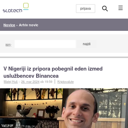
☰
Novice
»
Arhiv novic
Išči:
V Nigeriji iz pripora pobegnil eden izmed
uslužbencev Binancea
Matej Huš
::
26. mar 2024
ob 19:59
Kriptovalute