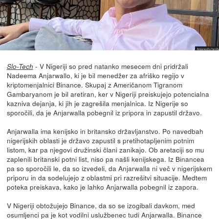
- V Nigeriji so pred natanko mesecem dni pridržali
Slo-Tech
Nadeema Anjarwallo, ki je bil menedžer za afriško regijo v
kriptomenjalnici Binance. Skupaj z Američanom Tigranom
Gambaryanom je bil aretiran, ker v Nigeriji preiskujejo potencialna
kazniva dejanja, ki jih je zagrešila menjalnica. Iz Nigerije so
sporočili, da je Anjarwalla pobegnil iz pripora in zapustil državo.
Anjarwalla ima kenijsko in britansko državljanstvo. Po navedbah
nigerijskih oblasti je državo zapustil s pretihotapljenim potnim
listom, kar pa njegovi družinski člani zanikajo. Ob aretaciji so mu
zaplenili britanski potni list, niso pa našli kenijskega. Iz Binancea
pa so sporočili le, da so izvedeli, da Anjarwalla ni več v nigerijskem
priporu in da sodelujejo z oblastmi pri razrešitvi situacije. Medtem
poteka preiskava, kako je lahko Anjarwalla pobegnil iz zapora.
V Nigeriji obtožujejo Binance, da so se izogibali davkom, med
osumljenci pa je kot vodilni uslužbenec tudi Anjarwalla. Binance