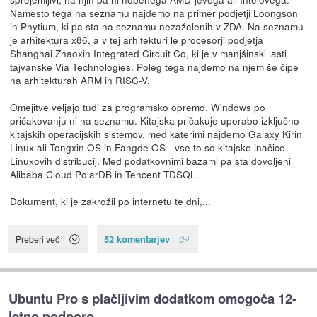
Namesto tega na seznamu najdemo na primer podjetji Loongson
in Phytium, ki pa sta na seznamu nezaželenih v ZDA. Na seznamu
je arhitektura x86, a v tej arhitekturi le procesorji podjetja
Shanghai Zhaoxin Integrated Circuit Co, ki je v manjšinski lasti
tajvanske Via Technologies. Poleg tega najdemo na njem še čipe
na arhitekturah ARM in RISC-V.
Omejitve veljajo tudi za programsko opremo. Windows po
pričakovanju ni na seznamu. Kitajska pričakuje uporabo izključno
kitajskih operacijskih sistemov, med katerimi najdemo Galaxy Kirin
Linux ali Tongxin OS in Fangde OS - vse to so kitajske inačice
Linuxovih distribucij. Med podatkovnimi bazami pa sta dovoljeni
Alibaba Cloud PolarDB in Tencent TDSQL.
Dokument, ki je zakrožil po internetu te dni,...
52 komentarjev
Preberi več
Ubuntu Pro s plačljivim dodatkom omogoča 12-
letno podporo