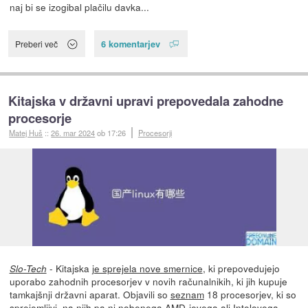
naj bi se izogibal plačilu davka...
6 komentarjev
Preberi več
Kitajska v državni upravi prepovedala zahodne
procesorje
Matej Huš
::
26. mar 2024
ob 17:26
Procesorji
- Kitajska
je sprejela nove smernice
, ki prepovedujejo
Slo-Tech
uporabo zahodnih procesorjev v novih računalnikih, ki jih kupuje
tamkajšnji državni aparat. Objavili so
seznam
18 procesorjev, ki so
sprejemljivi, na njih pa ni nobenega AMD-jevega ali Intelovega.