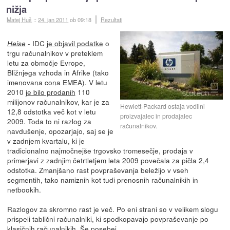
nižja
Matej Huš
::
24. jan 2011
ob 09:18
Rezultati
- IDC
je objavil podatke
o
Heise
trgu računalnikov v preteklem
letu za območje Evrope,
Bližnjega vzhoda in Afrike (tako
imenovana cona EMEA). V letu
2010
je bilo prodanih
110
milijonov računalnikov, kar je za
Hewlett-Packard ostaja vodilni
12,8 odstotka več kot v letu
proizvajalec in prodajalec
2009. Toda to ni razlog za
računalnikov.
navdušenje, opozarjajo, saj se je
v zadnjem kvartalu, ki je
tradicionalno najmočnejše trgovsko tromesečje, prodaja v
primerjavi z zadnjim četrtletjem leta 2009 povečala za pičla 2,4
odstotka. Zmanjšano rast povpraševanja beležijo v vseh
segmentih, tako namiznih kot tudi prenosnih računalnikih in
netbookih.
Razlogov za skromno rast je več. Po eni strani so v velikem slogu
prispeli tablični računalniki, ki spodkopavajo povpraševanje po
klasičnih računalnikih. Še posebej...