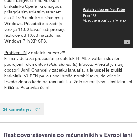
brskalniku Opera, ki
omogoča
prilagojenim spletnim stranem
okužiti računalnike s sistemom
Windows. Prizadeti sta zadnja
verzija 11.00 kakor tudi prejšnje
različice od 10.63 navzdol na
Windows 7 in XP SP3.
Problem tiči
v datoteki
,
opera.dll
ki ima v delu za procesiranje datotek HTML z velikim številom
podrejenih elementov (
) hrošča. Prvikrat
je nanj
child elements
opozoril
Jordi Chancel v začetku januarja, a je uspel le zrušiti
brskalnik. VUPEN pa je uspel hrošč zlorabiti tako, da vrine in
izvede zlobno kodo na računalniku. Zato se ranljivost klasificira kot
kritična. Popravka še ni.
24 komentarjev
Rast povpraševanja po računalnikih v Evropi lani