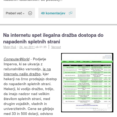
49 komentarjev
Preberi več »
Na internetu spet ilegalna dražba dostopa do
napadenih spletnih strani
Matej Huš
::
24. jan 2011
ob 01:35
Varnost
- Podjetje
ComputerWorld
Imperva, ki se ukvarja z
računalniško varnostjo,
je na
internetu našlo dražbo
, kjer
hekerji na črno prodajajo dostop
do napadenih spletnih strani.
Hekerji, ki vodijo dražbo, trdijo,
da imajo nadzor nad velikim
številom spletnih strani, med
drugim vojaških, vladnih in
univerzitetnih. Cene se gibljejo
med 33 in 500 dolarji, odvisno