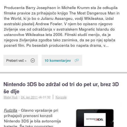
Producenta Barry Josephson in Michelle Krumm sta že odkupila
filmske pravice za prihajajočo knjigo The Most Dangerous Man in
the World, ki jo bo o Julianu Assangeu, vodji Wikileaksa, izdal
avstralski pisatelj Andrew Fowler. V njem bo opisano njegovo
življenje vse od odraščanja v avstralskem Magnetic Islandu do
ustanovitve Wikileaksa leta 2006. Filmski studii menijo, da je
njegova življenjska zgodba tako zanimiva, da se po njej splača
posneti film. Po besedah producenta bo napeta drama, v...
10 komentarjev
Preberi več »
Nintendo 3DS bo zdržal od tri do pet ur, brez 3D
še dlje
Matej Huš
::
24. jan 2011
ob 01:32
Konzole
- Glavno vprašanje pri
Fudzilla
prihajajoči prenosni konzoli
Nintendo 3DS je bila avtonomija
baterije. Še tako prvovrsten