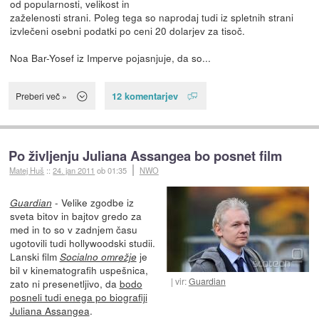
od popularnosti, velikost in
zaželenosti strani. Poleg tega so naprodaj tudi iz spletnih strani
izvlečeni osebni podatki po ceni 20 dolarjev za tisoč.
Noa Bar-Yosef iz Imperve pojasnjuje, da so...
12 komentarjev
Preberi več »
Po življenju Juliana Assangea bo posnet film
Matej Huš
::
24. jan 2011
ob 01:35
NWO
- Velike zgodbe iz
Guardian
sveta bitov in bajtov gredo za
med in to so v zadnjem času
ugotovili tudi hollywoodski studii.
Lanski film
je
Socialno omrežje
bil v kinematografih uspešnica,
vir:
Guardian
zato ni presenetljivo, da
bodo
posneli tudi enega po biografiji
Juliana Assangea
.