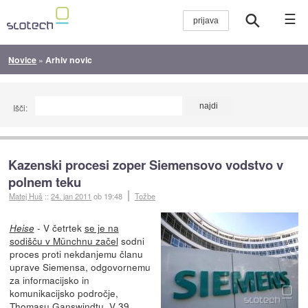
☰
Novice
»
Arhiv novic
Išči:
Kazenski procesi zoper Siemensovo vodstvo v
polnem teku
Matej Huš
::
24. jan 2011
ob 19:48
Tožbe
- V četrtek
se je na
Heise
sodišču v Münchnu začel
sodni
proces proti nekdanjemu članu
uprave Siemensa, odgovornemu
za informacijsko in
komunikacijsko področje,
Thomasu Ganswindtu. V 39