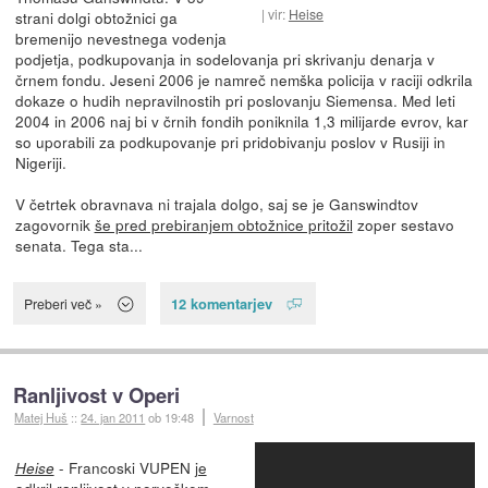
vir:
Heise
strani dolgi obtožnici ga
bremenijo nevestnega vodenja
podjetja, podkupovanja in sodelovanja pri skrivanju denarja v
črnem fondu. Jeseni 2006 je namreč nemška policija v raciji odkrila
dokaze o hudih nepravilnostih pri poslovanju Siemensa. Med leti
2004 in 2006 naj bi v črnih fondih poniknila 1,3 milijarde evrov, kar
so uporabili za podkupovanje pri pridobivanju poslov v Rusiji in
Nigeriji.
V četrtek obravnava ni trajala dolgo, saj se je Ganswindtov
zagovornik
še pred prebiranjem obtožnice pritožil
zoper sestavo
senata. Tega sta...
12 komentarjev
Preberi več »
Ranljivost v Operi
Matej Huš
::
24. jan 2011
ob 19:48
Varnost
- Francoski VUPEN
je
Heise
odkril ranljivost
v norveškem