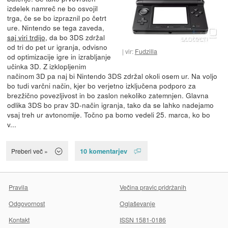
izdelek namreč ne bo osvojil
trga, če se bo izpraznil po četrt
ure. Nintendo se tega zaveda,
saj viri trdijo
, da bo 3DS zdržal
od tri do pet ur igranja, odvisno
vir:
Fudzilla
od optimizacije igre in izrabljanje
učinka 3D. Z izklopljenim
načinom 3D pa naj bi Nintendo 3DS zdržal okoli osem ur. Na voljo
bo tudi varčni način, kjer bo verjetno izključena podporo za
brezžično povezljivost in bo zaslon nekoliko zatemnjen. Glavna
odlika 3DS bo prav 3D-način igranja, tako da se lahko nadejamo
vsaj treh ur avtonomije. Točno pa bomo vedeli 25. marca, ko bo
v...
10 komentarjev
Preberi več »
Pravila
Večina pravic pridržanih
Odgovornost
Oglaševanje
Kontakt
ISSN 1581-0186