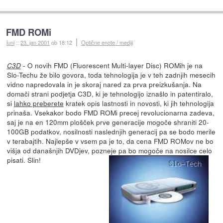
FMD ROMi
luni
::
23. jan 2001
ob 18:12
Optične enote / mediji
- O novih FMD (Fluorescent Multi-layer Disc) ROMih je na
C3D
Slo-Techu že bilo govora, toda tehnologija je v teh zadnjih mesecih
vidno napredovala in je skoraj nared za prva preizkušanja. Na
domači strani podjetja C3D, ki je tehnologijo iznašlo in patentiralo,
si
lahko preberete
kratek opis lastnosti in novosti, ki jih tehnologija
prinaša. Vsekakor bodo FMD ROMi precej revolucionarna zadeva,
saj je na en 120mm plošček prve generacije mogoče shraniti 20-
100GB podatkov, nosilnosti naslednjih generacij pa se bodo merile
v terabajtih. Najlepše v vsem pa je to, da cena FMD ROMov ne bo
višja od današnjih DVDjev, pozneje pa bo mogoče na nosilce celo
pisati. Slin!