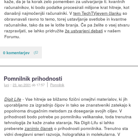
kaže, da je ta korak zelo pomemben za ustvarjanje ti. kvantnih
računalnikov, ki bodo podatke procesirali milijone krat hitreje, kot
današnji najmočenjši računalniki. V
tem TechTVjevem članku
so
obravnavali ravno to temo, torej ustavljanje svetlobe in kvantne
računalnike, tako da se le lotite branja. Če pa želite o vsej stvaru
razpravljati, se lahko pridružite
že ustvarjeni debati
v našem
Forumu.
0 komentarjev
Pomnilnik prihodnosti
luni
::
23. jan 2001
ob 17:57
Pomnilnik
- Vse hitreje se bližamo fizični omejitvi materialov, ki jih
Digit Life
uporabljamo za izgradnjo čipov in tako se znanstveniki zatekajo k
popolnoma drugačnim metodam za doseganje svojih ciljev. V
prihodnosti bodo potrebe po pomnilniku velikanske, toda trenutna
tehnologija že kaže znake staranja. Na Digit-Lifu si lahko
preberete
zanimiv članek
o prihodnosti pomnilnika. Trenutno sta
vidni dveglavni smeri razvoja, holografska in molekularna. V