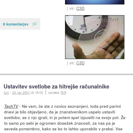
vir:
C3D
8 komentarjev
vir:
C3D
Ustavitev svetlobe za hitrejše računalnike
luni
::
23. jan 2001
ob 18:02
oznake:
N/A
- Ne vem, če ste z novico seznanjeni, toda pred parimi
TechTV
dnevi je bilo objavljeno, da je znanstvenikom uspelo ustaviti
svetlobo, se z njo igrati, in jo potem spet izpustiti na svojo pot. Že
to samo po sebi je ogromen dosežek znanosti, za nas pa je
seveda pomembno, kako se bo to lahko uporabilo v praksi. Vse