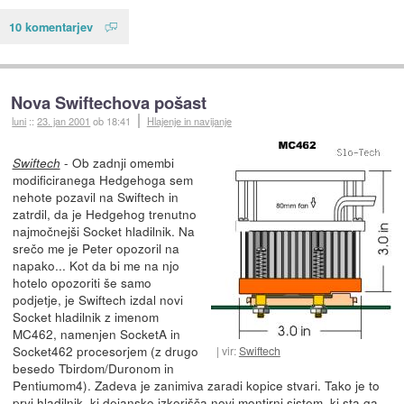
10 komentarjev
Nova Swiftechova pošast
luni
::
23. jan 2001
ob 18:41
Hlajenje in navijanje
- Ob zadnji omembi
Swiftech
modificiranega Hedgehoga sem
nehote pozavil na Swiftech in
zatrdil, da je Hedgehog trenutno
najmočnejši Socket hladilnik. Na
srečo me je Peter opozoril na
napako... Kot da bi me na njo
hotelo opozoriti še samo
podjetje, je Swiftech izdal novi
Socket hladilnik z imenom
MC462, namenjen SocketA in
Socket462 procesorjem (z drugo
vir:
Swiftech
besedo Tbirdom/Duronom in
Pentiumom4). Zadeva je zanimiva zaradi kopice stvari. Tako je to
prvi hladilnik, ki dejansko izkorišča novi montirni sistem, ki sta ga