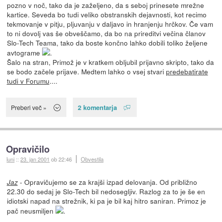
pozno v noč, tako da je zaželjeno, da s seboj prinesete mrežne
kartice. Seveda bo tudi veliko obstranskih dejavnosti, kot recimo
tekmovanje v pitju, pljuvanju v daljavo in hranjenju hrčkov. Če vam
to ni dovolj vas še obveščamo, da bo na prireditvi večina članov
Slo-Tech Teama, tako da boste končno lahko dobili toliko željene
avtograme
.
Šalo na stran, Primož je v kratkem obljubil prijavno skripto, tako da
se bodo začele prijave. Medtem lahko o vsej stvari
predebatirate
tudi v Forumu
....
2 komentarja
Preberi več »
Opravičilo
luni
::
23. jan 2001
ob 22:46
Obvestila
- Opravičujemo se za krajši izpad delovanja. Od približno
Jaz
22.30 do sedaj je Slo-Tech bil nedosegljiv. Razlog za to je še en
idiotski napad na strežnik, ki pa je bil kaj hitro saniran. Primoz je
pač neusmiljen
.