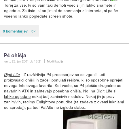
Torej za vse, ki so vam taki demoti všeč si jih lahko snamete in
ogledate. Za tiste, ki pa jim ni do snemanja z interneta, si pa še
vseeno lahko pogledate screen shote.
0 komentarjev
P4 ohišja
luni
::
23. jan 2001
ob 18:21
Modifikacije
- Z razširitvijo P4 procesorjev so se zganili tudi
Digit Life
proizvajalci ohišij in začeli ponujati rešitve, ki so sposobne sprejeti
novega Intelovega favorita. Kot veste, so P4 plošče drugačne od
navadnih ATX in zahtevajo posebna ohišja. No, na Digit Life si
lahko ogledate
nekaj bolj zanimivih modelov. Nekaj jih je prav
zanimivih, recimo Enlightove ponudbe (ta zadeva z dvemi luknjami
od spredaj), pa tudi PalAlto ne izgleda slabo...