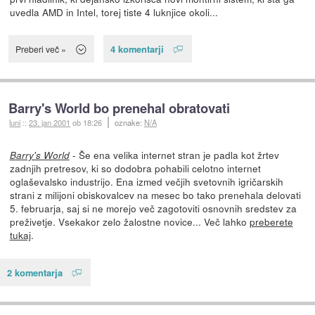
uvedla AMD in Intel, torej tiste 4 luknjice okoli...
4 komentarji
Preberi več »
Barry's World bo prenehal obratovati
luni
::
23. jan 2001
ob 18:26
oznake:
N/A
- Še ena velika internet stran je padla kot žrtev
Barry's World
zadnjih pretresov, ki so dodobra pohabili celotno internet
oglaševalsko industrijo. Ena izmed večjih svetovnih igričarskih
strani z milijoni obiskovalcev na mesec bo tako prenehala delovati
5. februarja, saj si ne morejo več zagotoviti osnovnih sredstev za
preživetje. Vsekakor zelo žalostne novice... Več lahko
preberete
tukaj
.
2 komentarja