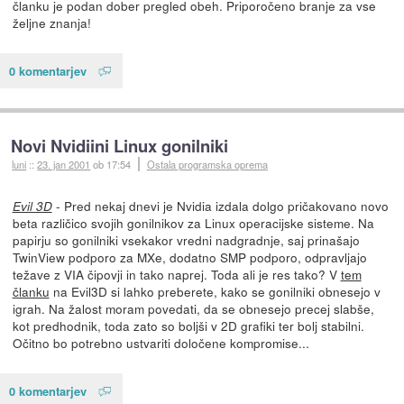
članku je podan dober pregled obeh. Priporočeno branje za vse
željne znanja!
0 komentarjev
Novi Nvidiini Linux gonilniki
luni
::
23. jan 2001
ob 17:54
Ostala programska oprema
- Pred nekaj dnevi je Nvidia izdala dolgo pričakovano novo
Evil 3D
beta različico svojih gonilnikov za Linux operacijske sisteme. Na
papirju so gonilniki vsekakor vredni nadgradnje, saj prinašajo
TwinView podporo za MXe, dodatno SMP podporo, odpravljajo
težave z VIA čipovji in tako naprej. Toda ali je res tako? V
tem
članku
na Evil3D si lahko preberete, kako se gonilniki obnesejo v
igrah. Na žalost moram povedati, da se obnesejo precej slabše,
kot predhodnik, toda zato so boljši v 2D grafiki ter bolj stabilni.
Očitno bo potrebno ustvariti določene kompromise...
0 komentarjev