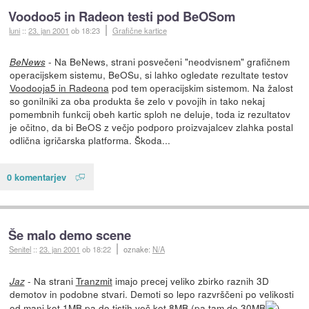
Voodoo5 in Radeon testi pod BeOSom
luni
::
23. jan 2001
ob 18:23
Grafične kartice
- Na BeNews, strani posvečeni "neodvisnem" grafičnem
BeNews
operacijskem sistemu, BeOSu, si lahko ogledate rezultate testov
Voodooja5 in Radeona
pod tem operacijskim sistemom. Na žalost
so gonilniki za oba produkta še zelo v povojih in tako nekaj
pomembnih funkcij obeh kartic sploh ne deluje, toda iz rezultatov
je očitno, da bi BeOS z večjo podporo proizvajalcev zlahka postal
odlična igričarska platforma. Škoda...
0 komentarjev
Še malo demo scene
Senitel
::
23. jan 2001
ob 18:22
oznake:
N/A
- Na strani
Tranzmit
imajo precej veliko zbirko raznih 3D
Jaz
demotov in podobne stvari. Demoti so lepo razvrščeni po velikosti
od manj kot 1MB pa do tistih več kot 8MB (pa tam do 30MB
).