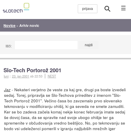
☰
Novice
»
Arhiv novic
Išči:
Slo-Tech Portorož 2001
luni
::
23. jan 2001
ob 22:53
NEST
- Nekateri verjetno že veste za kaj gre, drugi pa boste izvedeli
Jaz
sedaj. Torej, pripravlja se Slo-Techova prireditev z imenom "Slo-
Tech Portorož 2001". Večino časa bo zavzemalo prvo slovensko
tekmovanju v modificiranju ohišij, ki ga seveda ne smete zamuditi.
Ker se bo zadeva začela komaj nekje konec februarja imate sedaj
še dovoj časa, da se spravite nad svoje ubogo ohišje ter ga
spremenite v občudovanja vredno beštijico. No, po tekmovanju se
bodo vsi udeleženci pomerili v igranju najljubših mrežnih iger