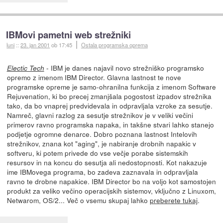
IBMovi pametni web strežniki
luni
::
23. jan 2001
ob 17:45
Ostala programska oprema
- IBM je danes najavil novo strežniško programsko
Electic Tech
opremo z imenom IBM Director. Glavna lastnost te nove
programske opreme je samo-ohranilna funkcija z imenom Software
Rejuvenation, ki bo precej zmanjšala pogostost izpadov strežnika
tako, da bo vnaprej predvidevala in odpravljala vzroke za sesutje.
Namreč, glavni razlog za sesutje strežnikov je v veliki večini
primerov ravno programska napaka, in takšne stvari lahko stanejo
podjetje ogromne denarce. Dobro poznana lastnost Intelovih
strežnikov, znana kot "aging", je nabiranje drobnih napakic v
softveru, ki potem privede do vse večje porabe sistemskih
resursov in na koncu do sesutja ali nedostopnosti. Kot nakazuje
ime IBMovega programa, bo zadeva zaznavala in odpravljala
ravno te drobne napakice. IBM Director bo na voljo kot samostojen
produkt za veliko večino operacijskih sistemov, vključno z Linuxom,
Netwarom, OS/2... Več o vsemu skupaj lahko
preberete tukaj
.