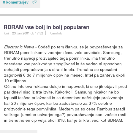
0 komentarjev
RDRAM vse bolj in bolj popularen
luni
::
23. jan 2001
ob 17:32
Pomnilnik
- Sodeč po
tem članku
, se je povpraševanje za
Electronic News
RDRAM pomnilnikom v zadnjem času zelo povečalo. Samsung,
trenutno največji proizvajalec tega pomnilnika, ima trenutno
zasedene vse proizvodne zmogljivosti in še vedno ni sposoben
dohajati povpraševanja s strani Intela. Trenutno so sposobni
zagotoviti 6 do 7 milijonov čipov na mesec, Intel pa zahteva okoli
10 milijonov.
Očitno Intelova reklama deluje in napovedi, ki smo jih objavili pred
par dnevi niso iz trte izvite. Kakorkoli, Samsung nikakor ne bo
izpustil takšne priložnosti in za december načrtujejo proizvodnjo
kar 20 milijonov čipov, kar bo zadostovalo za 37% celotne
proizvodnje tega pomnilnika. Medtem pa so cene Rambus zaradi
velikega (umetno ustvarjenega?) povpraševanja spet začele rasti
in trenutno en čip velja okoli $18, kar je tri krat več, kot SDRAM.