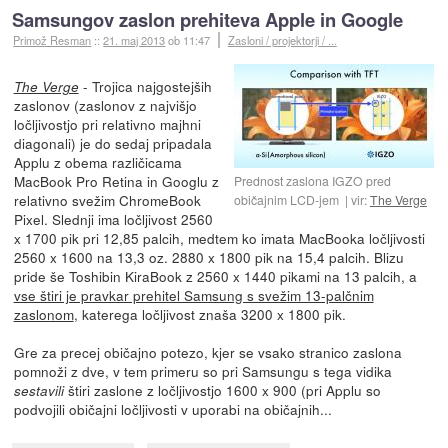
Samsungov zaslon prehiteva Apple in Google
Primož Resman
::
21. maj 2013
ob 11:47
Zasloni / projektorji / ...
- Trojica najgostejših
The Verge
zaslonov (zaslonov z najvišjo
ločljivostjo pri relativno majhni
diagonali) je do sedaj pripadala
Applu z obema različicama
MacBook Pro Retina in Googlu z
Prednost zaslona IGZO pred
relativno svežim ChromeBook
običajnim LCD-jem
vir:
The Verge
Pixel. Slednji ima ločljivost 2560
x 1700 pik pri 12,85 palcih, medtem ko imata MacBooka ločljivosti
2560 x 1600 na 13,3 oz. 2880 x 1800 pik na 15,4 palcih. Blizu
pride še Toshibin KiraBook z 2560 x 1440 pikami na 13 palcih, a
vse štiri je pravkar prehitel Samsung s svežim 13-palčnim
zaslonom
, katerega ločljivost znaša 3200 x 1800 pik.
Gre za precej običajno potezo, kjer se vsako stranico zaslona
pomnoži z dve, v tem primeru so pri Samsungu s tega vidika
štiri zaslone z ločljivostjo 1600 x 900 (pri Applu so
sestavili
podvojili običajni ločljivosti v uporabi na običajnih...