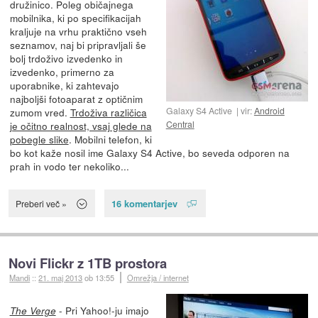
družinico. Poleg običajnega
mobilnika, ki po specifikacijah
kraljuje na vrhu praktično vseh
seznamov, naj bi pripravljali še
bolj trdoživo izvedenko in
izvedenko, primerno za
uporabnike, ki zahtevajo
najboljši fotoaparat z optičnim
Galaxy S4 Active
vir:
Android
zumom vred.
Trdoživa različica
Central
je očitno realnost, vsaj glede na
pobegle slike
. Mobilni telefon, ki
bo kot kaže nosil ime Galaxy S4 Active, bo seveda odporen na
prah in vodo ter nekoliko...
16 komentarjev
Preberi več »
Novi Flickr z 1TB prostora
Mandi
::
21. maj 2013
ob 13:55
Omrežja / internet
- Pri Yahoo!-ju imajo
The Verge