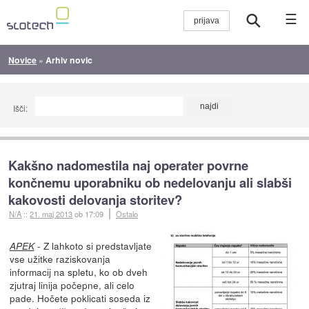
☰
Novice
»
Arhiv novic
Išči:
Kakšno nadomestila naj operater povrne
končnemu uporabniku ob nedelovanju ali slabši
kakovosti delovanja storitev?
N/A
::
21. maj 2013
ob 17:09
Ostalo
- Z lahkoto si predstavljate
APEK
vse užitke raziskovanja
informacij na spletu, ko ob dveh
zjutraj linija počepne, ali celo
pade. Hočete poklicati soseda iz