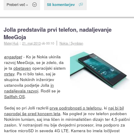
58 komentarjev
Preberi več »
Jolla predstavila prvi telefon, nadaljevanje
MeeGoja
Matej Huš
::
21. maj 2013
ob 00:10
Nokia / Symbian
- Ko je Nokia ukinila
engadget
razvoj MeeGoja, se je zdelo, da
je ta
obetaven
operacijski sistem
mrtev
. Pa ni bilo tako, saj je
skupina Nokiinih inženirjev
ustanovila podjetje Jolla
in
nadaljevala razvoj
. Rodil se je
Sailfish OS
.
Sedaj so pri Jolli razkrili
prve podrobnosti o telefonu
, ki
naj bi bil
naprodaj še pred koncem leta
. Na pogled je nov telefon podoben
Nokiinim lumiam, saj ima ličen in minimalističen dizajn ter 4,5-palčni
zaslon. V notranjosti mu bije dvojedrni procesor, ima podporo za
kartice microSD in seveda 4G LTE. Kamera bo imela ločljivost