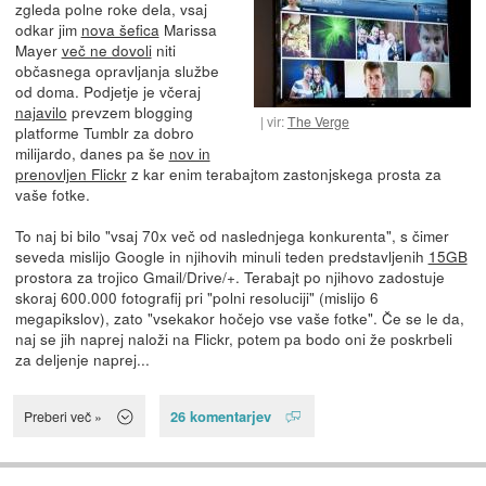
zgleda polne roke dela, vsaj
odkar jim
nova šefica
Marissa
Mayer
več ne dovoli
niti
občasnega opravljanja službe
od doma. Podjetje je včeraj
najavilo
prevzem blogging
vir:
The Verge
platforme Tumblr za dobro
milijardo, danes pa še
nov in
prenovljen Flickr
z kar enim terabajtom zastonjskega prosta za
vaše fotke.
To naj bi bilo "vsaj 70x več od naslednjega konkurenta", s čimer
seveda mislijo Google in njihovih minuli teden predstavljenih
15GB
prostora za trojico Gmail/Drive/+. Terabajt po njihovo zadostuje
skoraj 600.000 fotografij pri "polni resoluciji" (mislijo 6
megapikslov), zato "vsekakor hočejo vse vaše fotke". Če se le da,
naj se jih naprej naloži na Flickr, potem pa bodo oni že poskrbeli
za deljenje naprej...
26 komentarjev
Preberi več »