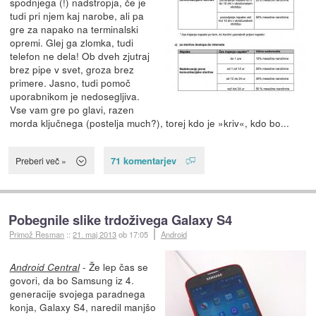
spodnjega (!) nadstropja, če je
tudi pri njem kaj narobe, ali pa
gre za napako na terminalski
opremi. Glej ga zlomka, tudi
telefon ne dela! Ob dveh zjutraj
brez pipe v svet, groza brez
primere. Jasno, tudi pomoč
uporabnikom je nedosegljiva.
Vse vam gre po glavi, razen
morda ključnega (postelja much?), torej kdo je »kriv«, kdo bo...
71 komentarjev
Preberi več »
Pobegnile slike trdoživega Galaxy S4
Primož Resman
::
21. maj 2013
ob 17:05
Android
- Že lep čas se
Android Central
govori, da bo Samsung iz 4.
generacije svojega paradnega
konja, Galaxy S4, naredil manjšo