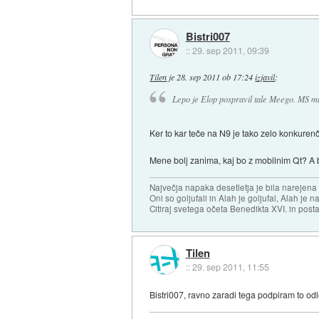
Bistri007
::
29. sep 2011, 09:39
Tilen
je
28. sep 2011 ob 17:24
izjavil
:
Lepo je Elop pospravil tale Meego. MS mu 
Ker to kar teče na N9 je tako zelo konkure
Mene bolj zanima, kaj bo z mobilnim Qt? A
Največja napaka desetletja je bila narejen
Oni so goljufali in Alah je goljufal, Alah je 
Citiraj svetega očeta Benedikta XVI. in posta
Tilen
::
29. sep 2011, 11:55
Bistri007, ravno zaradi tega podpiram to odl