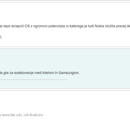
je lepo scrapnil OS z ogromno potenciala (v katerega je tudi Nokia vložila precej d
č.
, da gre za sodelovanje med Intelom in Samsungom.
mora biti zelo, zelo hvaležen.