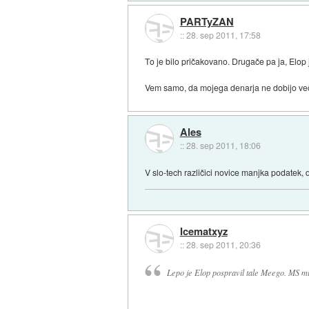
PARTyZAN
::
28. sep 2011, 17:58
To je bilo pričakovano. Drugače pa ja, Elop 
Vem samo, da mojega denarja ne dobijo ve
Ales
::
28. sep 2011, 18:06
V slo-tech različici novice manjka podatek
Icematxyz
::
28. sep 2011, 20:36
Lepo je Elop pospravil tale Meego. MS mu 