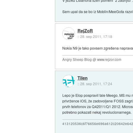
V jeziku Libanona tizen pomeni "2 zadnjici".
Sem upal da se bo iz Moblin/MeeGota razvilo
RejZoR
::
28. sep 2011, 17:18
Nokia N9 je tako povsem zgrešena naprava. I
Angry Sheep Blog @ www.rejzor.com
Tilen
::
28. sep 2011, 17:24
Lepo je Elop pospravil tale Meego. MS mu mo
privržence iOS, že zadovoljene FOSS zagrize
prvih telefonov za Q42011/Q1 2012. Microsof
potrebno pokazati nekaj revolucionarnega.
413120536c6f76656e696a612c20642e64