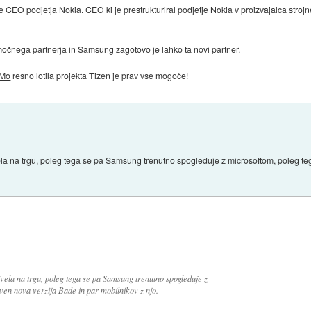
CEO podjetja Nokia. CEO ki je prestrukturiral podjetje Nokia v proizvajalca strojn
močnega partnerja in Samsung zagotovo je lahko ta novi partner.
iMo
resno lotila projekta Tizen je prav vse mogoče!
ela na trgu, poleg tega se pa Samsung trenutno spogleduje z
microsoftom
, poleg te
vela na trgu, poleg tega se pa Samsung trenutno spogleduje z
 ven nova verzija Bade in par mobilnikov z njo.