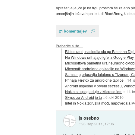
Vprašanje je, če je na trgu prostora še za eno
precejšnjih težavah pa je tudi BlackBerry, ki del
21 komentarjev
Preberite si še…
Biblos umrl, nasledila sta ga Beletrina Dig
Na Windows prihajajo igre iz Google Pla
Microsoftova pametna ura neuradno oktob
Microsoft: androidne apikacije na Window
Samsung pripravlja telefone s Tizenom, C
Prihaja Firefox za androidne tablice
::
14. 
Android uspešno v prvem četrtletju, Wind
Nokia se spogleduje z Microsoftom
::
11. f
Skype za Android je tu
::
6. okt 2010
Intel in Nokia združila moči, napovedala
js osebno
::
28. sep 2011, 17:06