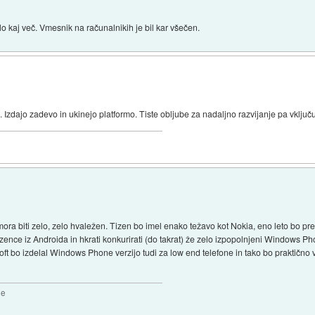
 kaj več. Vmesnik na računalnikih je bil kar všečen.
zdajo zadevo in ukinejo platformo. Tiste obljube za nadaljno razvijanje pa vključu
ra biti zelo, zelo hvaležen. Tizen bo imel enako težavo kot Nokia, eno leto bo pre
nce iz Androida in hkrati konkurirati (do takrat) že zelo izpopolnjeni Windows Ph
t bo izdelal Windows Phone verzijo tudi za low end telefone in tako bo praktično v
2e