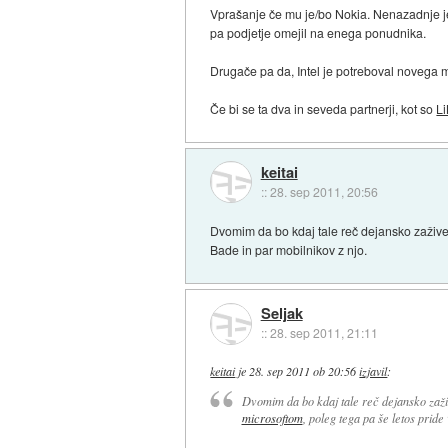
Vprašanje če mu je/bo Nokia. Nenazadnje je 
pa podjetje omejil na enega ponudnika.
Drugače pa da, Intel je potreboval novega 
Če bi se ta dva in seveda partnerji, kot so
L
keitai
::
28. sep 2011, 20:56
Dvomim da bo kdaj tale reč dejansko zaživ
Bade in par mobilnikov z njo.
Seljak
::
28. sep 2011, 21:11
keitai
je
28. sep 2011 ob 20:56
izjavil
:
Dvomim da bo kdaj tale reč dejansko zaži
microsoftom
, poleg tega pa še letos pride