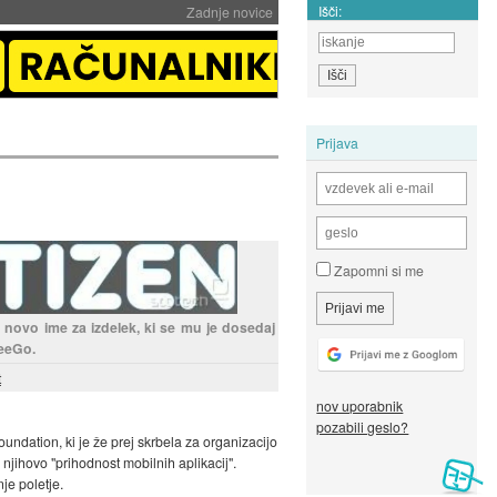
Išči:
Zadnje novice
Prijava
Zapomni si me
e novo ime za izdelek, ki se mu je dosedaj
eeGo.
t
nov uporabnik
pozabili geslo?
oundation, ki je že prej skrbela za organizacijo
 njihovo "prihodnost mobilnih aplikacij".
je poletje.