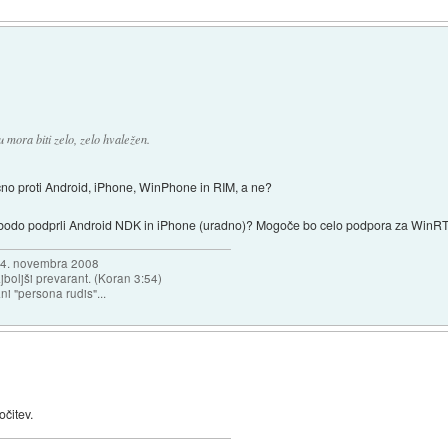
mora biti zelo, zelo hvaležen.
nčno proti Android, iPhone, WinPhone in RIM, a ne?
 bodo podprli Android NDK in iPhone (uradno)? Mogoče bo celo podpora za WinRT
a 4. novembra 2008
najboljši prevarant. (Koran 3:54)
ni "persona rudis"...
očitev.