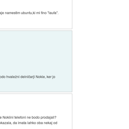
je namestim ubuntu,ki mi fino "laufa".
do hvaležni delničarji Nokie, ker jo
se Nokiini telefoni ne bodo prodajali?
 pokazala, da imata lahko oba nekaj od