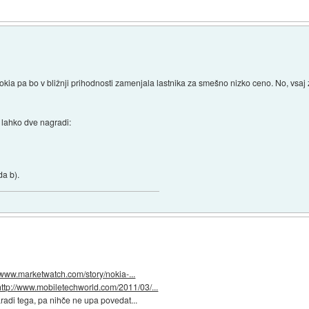
kia pa bo v bližnji prihodnosti zamenjala lastnika za smešno nizko ceno. No, vsaj z
š lahko dve nagradi:
da b).
//www.marketwatch.com/story/nokia-...
http://www.mobiletechworld.com/2011/03/...
aradi tega, pa nihče ne upa povedat...