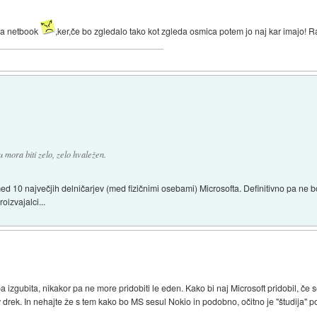
na netbook
,ker,če bo zgledalo tako kot zgleda osmica potem jo naj kar imajo! Ra
mora biti zelo, zelo hvaležen.
d 10 največjih delničarjev (med fizičnimi osebami) Microsofta. Definitivno pa ne bo
oizvajalci...
oba izgubita, nikakor pa ne more pridobiti le eden. Kako bi naj Microsoft pridobil, če 
 v drek. In nehajte že s tem kako bo MS sesul Nokio in podobno, očitno je "študija"