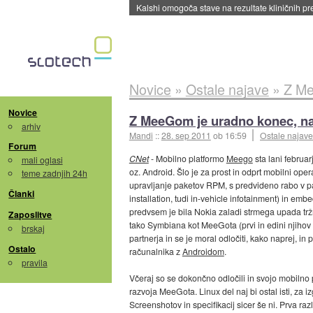
Sandisk že prodal več kot polovico SSD-jev za 
Novice
»
Ostale najave
»
Z Me
Novice
Z MeeGom je uradno konec, nas
arhiv
Mandi
::
28. sep 2011
ob 16:59
Ostale najave
Forum
CNet
- Mobilno platformo
Meego
sta lani februa
mali oglasi
oz. Android. Šlo je za prost in odprt mobilni opera
teme zadnjih 24h
upravljanje paketov RPM, s predvideno rabo v pamet
Članki
installation, tudi in-vehicle infotainment) in e
predvsem je bila Nokia zaladi strmega upada t
Zaposlitve
tako Symbiana kot MeeGota (prvi in edini njihov
brskaj
partnerja in se je moral odločiti, kako naprej, in
Ostalo
računalnika z
Androidom
.
pravila
Včeraj so se dokončno odločili in svojo mobilno
razvoja MeeGota. Linux del naj bi ostal isti, za 
Screenshotov in specifikacij sicer še ni. Prva ra