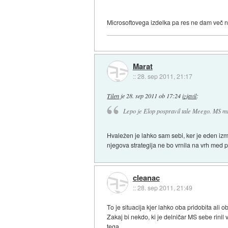
Microsoftovega izdelka pa res ne dam več 
Marat
::
28. sep 2011, 21:17
Tilen
je
28. sep 2011 ob 17:24
izjavil
:
Lepo je Elop pospravil tale Meego. MS mu 
Hvaležen je lahko sam sebi, ker je eden izme
njegova strategija ne bo vrnila na vrh med pr
cleanac
::
28. sep 2011, 21:49
To je situacija kjer lahko oba pridobita ali 
Zakaj bi nekdo, ki je delničar MS sebe rinil
tega.