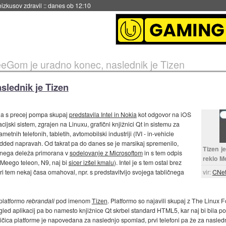
naslednji dve leti
::
danes ob 11:37
eGom je uradno konec, naslednik je Tizen
lednik je Tizen
rja s precej pompa skupaj
predstavila Intel in Nokia
kot odgovor na iOS
cijski sistem, zgrajen na Linuxu, grafični knjižnici Qt in sistemu za
nih telefonih, tabletih, avtomobilski industriji (IVI - in-vehicle
mbedded napravah. Od takrat pa do danes se je marsikaj spremenilo,
Tizen j
ržnega deleža primorana v
sodelovanje z Microsoftom
in s tem odpis
reklo M
 Meego teleon, N9, naj bi
sicer izšel kmalu
). Intel je s tem ostal brez
 pri tem nekaj časa omahoval, npr. s predstavitvijo svojega tabličnega
vir:
CNe
 platformo
rebrandali
pod imenom
Tizen
. Platformo so najavili skupaj z The Linux F
izgled aplikacij pa bo namesto knjižnice Qt skrbel standard HTML5, kar naj bi bila po
zličica platforme je napovedana za naslednjo spomlad, prvi telefoni pa že za nasledn