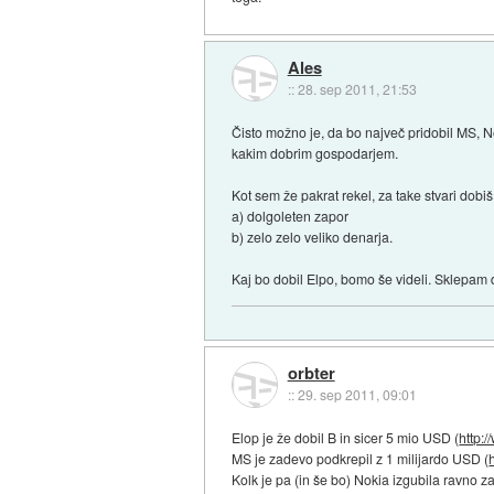
Ales
::
28. sep 2011, 21:53
Čisto možno je, da bo največ pridobil MS, No
kakim dobrim gospodarjem.
Kot sem že pakrat rekel, za take stvari dobi
a) dolgoleten zapor
b) zelo zelo veliko denarja.
Kaj bo dobil Elpo, bomo še videli. Sklepam 
orbter
::
29. sep 2011, 09:01
Elop je že dobil B in sicer 5 mio USD (
http:
MS je zadevo podkrepil z 1 milijardo USD (
Kolk je pa (in še bo) Nokia izgubila ravno z