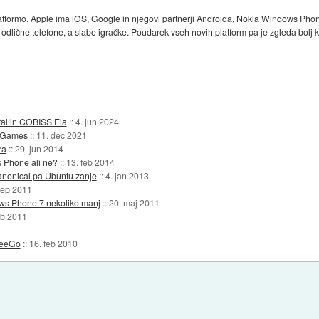
 platformo. Apple ima iOS, Google in njegovi partnerji Androida, Nokia Windows P
a odlične telefone, a slabe igračke. Poudarek vseh novih platform pa je zgleda bolj
ital in COBISS Ela
::
4. jun 2024
y Games
::
11. dec 2021
ra
::
29. jun 2014
s Phone ali ne?
::
13. feb 2014
anonical pa Ubuntu zanje
::
4. jan 2013
sep 2011
ows Phone 7 nekoliko manj
::
20. maj 2011
eb 2011
 MeeGo
::
16. feb 2010