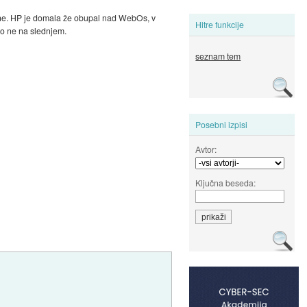
hone. HP je domala že obupal nad WebOs, v
Hitre funkcije
 ko ne na slednjem.
seznam tem
Posebni izpisi
Avtor:
Ključna beseda: