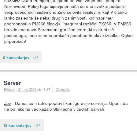
533MHz Quad Pumped), ki ga bo po vsej verjetnosti podpiral
Northwood. Poleg tega čipovje prinaša še eno cvetko: podporo
večprocesorskih sistemom. Zelo celovita rešitev, ni kaj! V članku
lahko zasledite še nekaj drugih zanimivosti, kot naprimer
podrobnosti o PM266 čipovju, integrirani različici PX266. V PM266
bo vdelano novo Paramount grafično jedro, ki sicer ni nič
posebnega, toda vseeno prekaša podobne Intelove izdelke. Ogled
priporočen!
0 komentarjev
Server
Primoz
::
21. feb 2001
ob 16:17
Obvestila
- Danes sem rahlo popravil konfiguracijo serverja. Upam, da
Jaz
ne bo nikomu več kazalo Slo-Techa v čudnih barvah.
15 komentarjev