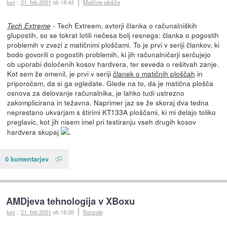
luni
::
21. feb 2001
ob 18:42
Matične plošče
- Tech Extreem, avtorji članka o računalniških
Tech Extreme
glupostih, so se tokrat lotili nečesa bolj resnega: članka o pogostih
problemih v zvezi z matičnimi ploščami. To je prvi v seriji člankov, ki
bodo govorili o pogostih problemih, ki jih računalničarji serčujejo
ob uporabi določenih kosov hardvera, ter seveda o rešitvah zanje.
Kot sem že omenil, je prvi v seriji
članek o matičnih ploščah
in
priporočam, da si ga ogledate. Glede na to, da je matična plošča
osnova za delovanje računalnika, je lahko tudi ustrezno
zakomplicirana in težavna. Naprimer jaz se že skoraj dva tedna
neprestano ukvarjam s štirimi KT133A ploščami, ki mi delajo toliko
preglavic, kot jih nisem imel pri testiranju vseh drugih kosov
hardvera skupaj
.
0 komentarjev
AMDjeva tehnologija v XBoxu
luni
::
21. feb 2001
ob 18:36
Konzole