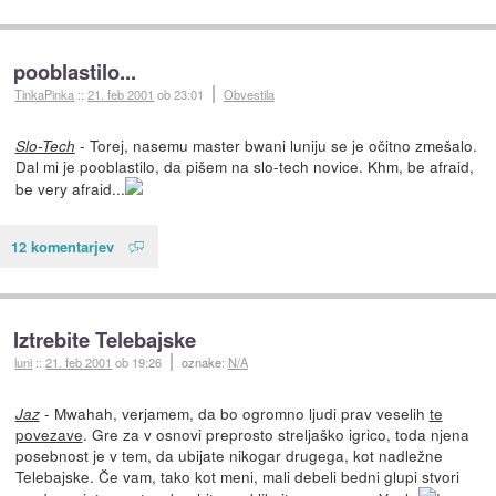
pooblastilo...
TinkaPinka
::
21. feb 2001
ob 23:01
Obvestila
- Torej, nasemu master bwani luniju se je očitno zmešalo.
Slo-Tech
Dal mi je pooblastilo, da pišem na slo-tech novice. Khm, be afraid,
be very afraid...
12 komentarjev
Iztrebite Telebajske
luni
::
21. feb 2001
ob 19:26
oznake:
N/A
- Mwahah, verjamem, da bo ogromno ljudi prav veselih
te
Jaz
povezave
. Gre za v osnovi preprosto streljaško igrico, toda njena
posebnost je v tem, da ubijate nikogar drugega, kot nadležne
Telebajske. Če vam, tako kot meni, mali debeli bedni glupi stvori