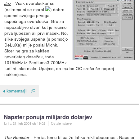
- Vsak overclocker se
Jaz
(oziroma bi se moral
) dobro
spomni svojega prvega
uspešnega overclocka. Gre za
nepozabljivo stvar, kot je recimo
prva ljubezen ali prvi maček. No,
slike svojega uspeha (s pomočjo
DeLuXa) mi je poslal Mlchk.
Sicer ne gre za kakšen
neverjeten dosežek, toda
1015MHz iz Pentiuma3 700MHz
tudi ni tako malo. Upajmo, da mu bo OC sreša še naprej
naklonjena.
4 komentarji
Napster ponuja milijardo dolarjev
luni
::
21. feb 2001
ob 19:02
Ostale najave
- Hm ja, temu bi pa že lahko rekli obupanost. Napster
The Register