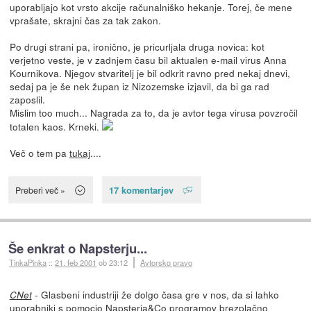
uporabljajo kot vrsto akcije računalniško hekanje. Torej, če mene
vprašate, skrajni čas za tak zakon.
Po drugi strani pa, ironično, je pricurljala druga novica: kot
verjetno veste, je v zadnjem času bil aktualen e-mail virus Anna
Kournikova. Njegov stvaritelj je bil odkrit ravno pred nekaj dnevi,
sedaj pa je še nek župan iz Nizozemske izjavil, da bi ga rad
zaposlil.
Mislim too much... Nagrada za to, da je avtor tega virusa povzročil
totalen kaos. Krneki.
Več o tem pa
tukaj
....
17 komentarjev
Preberi več »
Še enkrat o Napsterju...
TinkaPinka
::
21. feb 2001
ob 23:12
Avtorsko pravo
- Glasbeni industriji že dolgo časa gre v nos, da si lahko
CNet
uporabniki s pomocjo Napsterja&Co programov brezplačno