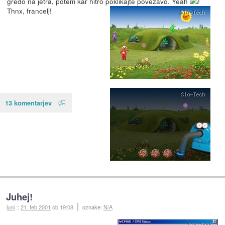
gredo na jetra, potem kar hitro poklikajte povezavo. Yeah
!
Thnx, francelj!
13 komentarjev
Juhej!
luni
::
21. feb 2001
ob 19:08
oznake:
N/A