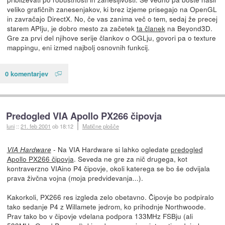
veliko grafičnih zanesenjakov, ki brez izjeme prisegajo na OpenGL
in zavračajo DirectX. No, če vas zanima več o tem, sedaj že precej
starem APIju, je dobro mesto za začetek
ta članek
na Beyond3D.
Gre za prvi del njihove serije člankov o OGLju, govori pa o texture
mappingu, eni izmed najbolj osnovnih funkcij.
0 komentarjev
Predogled VIA Apollo PX266 čipovja
luni
::
21. feb 2001
ob 18:12
Matične plošče
- Na VIA Hardware si lahko ogledate
predogled
VIA Hardware
Apollo PX266 čipovja
. Seveda ne gre za nič drugega, kot
kontraverzno VIAino P4 čipovje, okoli katerega se bo še odvijala
prava živčna vojna (moja predvidevanja...).
Kakorkoli, PX266 res izgleda zelo obetavno. Čipovje bo podpiralo
tako sedanje P4 z Willamete jedrom, ko prihodnje Northwoode.
Prav tako bo v čipovje vdelana podpora 133MHz FSBju (ali