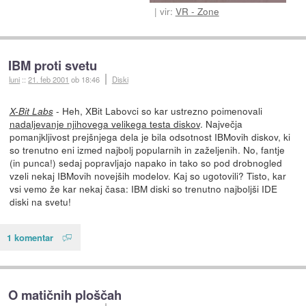
vir:
VR - Zone
IBM proti svetu
luni
::
21. feb 2001
ob 18:46
Diski
- Heh, XBit Labovci so kar ustrezno poimenovali
X-Bit Labs
nadaljevanje njihovega velikega testa diskov
. Največja
pomanjkljivost prejšnjega dela je bila odsotnost IBMovih diskov, ki
so trenutno eni izmed najbolj popularnih in zaželjenih. No, fantje
(in punca!) sedaj popravljajo napako in tako so pod drobnogled
vzeli nekaj IBMovih novejših modelov. Kaj so ugotovili? Tisto, kar
vsi vemo že kar nekaj časa: IBM diski so trenutno najboljši IDE
diski na svetu!
1 komentar
O matičnih ploščah