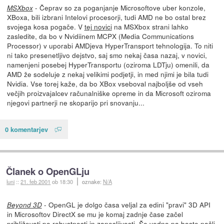
- Čeprav so za poganjanje Microsoftove uber konzole,
MSXbox
XBoxa, bili izbrani Intelovi procesorji, tudi AMD ne bo ostal brez
svojega kosa pogače. V
tej novici
na MSXbox strani lahko
zasledite, da bo v Nvidiinem MCPX (Media Communications
Processor) v uporabi AMDjeva HyperTransport tehnologija. To niti
ni tako presenetljivo dejstvo, saj smo nekaj časa nazaj, v novici,
namenjeni posebej HyperTransportu (oziroma LDTju) omenili, da
AMD že sodeluje z nekaj velikimi podjetji, in med njimi je bila tudi
Nvidia. Vse torej kaže, da bo XBox vseboval najboljše od vseh
večjih proizvajalcev računalniške opreme in da Microsoft oziroma
njegovi partnerji ne skoparijo pri snovanju...
0 komentarjev
Članek o OpenGLju
luni
::
21. feb 2001
ob 18:30
oznake:
N/A
- OpenGL je dolgo časa veljal za edini "pravi" 3D API
Beyond 3D
in Microsoftov DirectX se mu je komaj zadnje čase začel
približevati po robustnosti in zanesljivosti. Še vedno pa boste našli