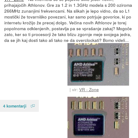
prihajajočih Athlonov. Gre za 1.2 in 1.3GHz modela s 200 oziroma
266MHz zunanjimi frekvencami. Na slikah je lepo vidno, da so L1
mostički že tovarniško povezani, kar samo potrjuje govorice, ki po
internetu krožijo že precej dolgo. Večina novih Athlonov je torej
popolnoma odklenjenih, postavlja pa se vprašanje zakaj? Mogoče
zato, ker so ti procesorji že tako blizu zgornje meje svojega jedra,
da se jih kaj dosti tako ali tako ne da overclockati? Bomo videli...
vir:
VR - Zone
4 komentarji