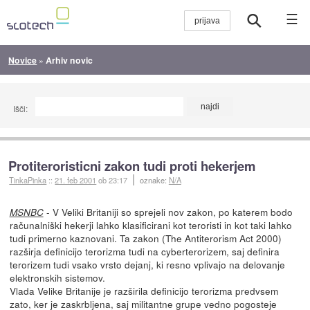
☰
Novice
»
Arhiv novic
Išči:
Protiteroristicni zakon tudi proti hekerjem
TinkaPinka
::
21. feb 2001
ob 23:17
oznake:
N/A
- V Veliki Britaniji so sprejeli nov zakon, po katerem bodo
MSNBC
računalniški hekerji lahko klasificirani kot teroristi in kot taki lahko
tudi primerno kaznovani. Ta zakon (The Antiterorism Act 2000)
razširja definicijo terorizma tudi na cyberterorizem, saj definira
terorizem tudi vsako vrsto dejanj, ki resno vplivajo na delovanje
elektronskih sistemov.
Vlada Velike Britanije je razširila definicijo terorizma predvsem
zato, ker je zaskrbljena, saj militantne grupe vedno pogosteje