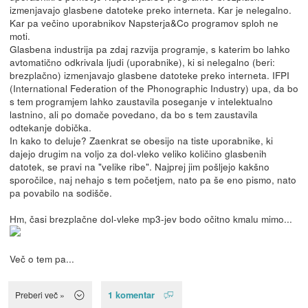
izmenjavajo glasbene datoteke preko interneta. Kar je nelegalno.
Kar pa večino uporabnikov Napsterja&Co programov sploh ne
moti.
Glasbena industrija pa zdaj razvija programje, s katerim bo lahko
avtomatično odkrivala ljudi (uporabnike), ki si nelegalno (beri:
brezplačno) izmenjavajo glasbene datoteke preko interneta. IFPI
(International Federation of the Phonographic Industry) upa, da bo
s tem programjem lahko zaustavila poseganje v intelektualno
lastnino, ali po domače povedano, da bo s tem zaustavila
odtekanje dobička.
In kako to deluje? Zaenkrat se obesijo na tiste uporabnike, ki
dajejo drugim na voljo za dol-vleko veliko količino glasbenih
datotek, se pravi na "velike ribe". Najprej jim pošljejo kakšno
sporočilce, naj nehajo s tem početjem, nato pa še eno pismo, nato
pa povabilo na sodišče.
Hm, časi brezplačne dol-vleke mp3-jev bodo očitno kmalu mimo...
Več o tem pa...
1 komentar
Preberi več »