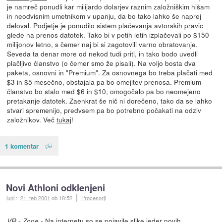
je namreč ponudli kar milijardo dolarjev raznim založniškim hišam
in neodvisnim umetnikom v upanju, da bo tako lahko še naprej
deloval. Podjetje je ponudilo sistem plačevanja avtorskih pravic
glede na prenos datotek. Tako bi v petih letih izplačevali po $150
milijonov letno, s čemer naj bi si zagotovili varno obratovanje.
Seveda ta denar more od nekod tudi priti, in tako bodo uvedli
plačljivo članstvo (o čemer smo že pisali). Na voljo bosta dva
paketa, osnovni in "Premium". Za osnovnega bo treba plačati med
$3 in $5 mesečno, obstajala pa bo omejitev prenosa. Premium
članstvo bo stalo med $6 in $10, omogočalo pa bo neomejeno
pretakanje datotek. Zaenkrat še nič ni dorečeno, tako da se lahko
stvari spremenijo, predvsem pa bo potrebno počakati na odziv
založnikov. Več
tukaj
!
1 komentar
Novi Athloni odklenjeni
luni
::
21. feb 2001
ob 18:52
Procesorji
- Na internetu so se pojavile slike jeder novih,
VR - Zone