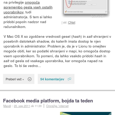
na privilegije
omogoča
spremembo gesla vseh ostalih
uporabnikov
, tudi
administratorja. S tem si lahko
pridobi popoln nadzor nad
vir:
CNet
računalnikom.
V Mac OS X so zgoščene vrednosti gesel (
) in
shranjeni v
hash
salt
posebnih datotekah shadow, do katerih imata dostop le njen
uporabnik in administrator. Problem je, da je v Lionu to omejitev
mogoče obiti, ker so podatki shranjeni v mapi, ko omogoča dostop
vsem uporabnikom. To pomeni, da lahko vsakdo pridobi
in
hash
od gesla od vsakega uporabnika, kar omogoča napad na
salt
geslo. To bi še vedno...
54 komentarjev
Preberi več »
Facebook media platform, bojda ta teden
Mandi
::
20. sep 2011
ob 11:20
Omrežja / internet