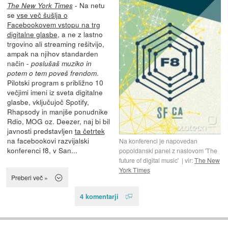
- Na netu
The New York Times
se
vse več šušlja o
Facebookovem vstopu na trg
digitalne glasbe
, a ne z lastno
trgovino ali streaming rešitvijo,
ampak na njihov standarden
način -
poslušaš muziko in
.
potem o tem poveš frendom
Pilotski program s približno 10
večjimi imeni iz sveta digitalne
glasbe, vključujoč Spotify,
Rhapsody in manjše ponudnike
Rdio, MOG oz. Deezer, naj bi bil
javnosti predstavljen
ta četrtek
na facebookovi razvijalski
Na konferenci je napovedan
konferenci f8, v San...
popoldanski panel z naslovom 'The
future of digital music'
vir:
The New
York Times
Preberi več »
4 komentarji