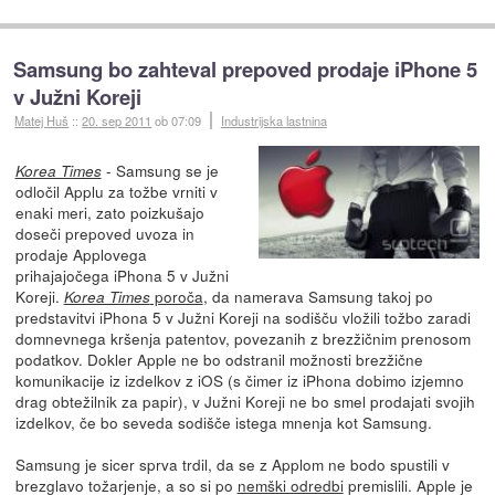
Samsung bo zahteval prepoved prodaje iPhone 5
v Južni Koreji
Matej Huš
::
20. sep 2011
ob 07:09
Industrijska lastnina
- Samsung se je
Korea Times
odločil Applu za tožbe vrniti v
enaki meri, zato poizkušajo
doseči prepoved uvoza in
prodaje Applovega
prihajajočega iPhona 5 v Južni
Koreji.
poroča
, da namerava Samsung takoj po
Korea Times
predstavitvi iPhona 5 v Južni Koreji na sodišču vložili tožbo zaradi
domnevnega kršenja patentov, povezanih z brezžičnim prenosom
podatkov. Dokler Apple ne bo odstranil možnosti brezžične
komunikacije iz izdelkov z iOS (s čimer iz iPhona dobimo izjemno
drag obtežilnik za papir), v Južni Koreji ne bo smel prodajati svojih
izdelkov, če bo seveda sodišče istega mnenja kot Samsung.
Samsung je sicer sprva trdil, da se z Applom ne bodo spustili v
brezglavo tožarjenje, a so si po
nemški odredbi
premislili. Apple je