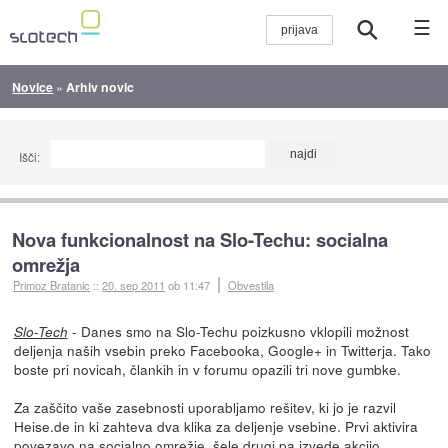
☰
Novice
»
Arhiv novic
Išči:
Nova funkcionalnost na Slo-Techu: socialna
omrežja
Primoz Bratanic
::
20. sep 2011
ob 11:47
Obvestila
- Danes smo na Slo-Techu poizkusno vklopili možnost
Slo-Tech
deljenja naših vsebin preko Facebooka, Google+ in Twitterja. Tako
boste pri novicah, člankih in v forumu opazili tri nove gumbke.
Za zaščito vaše zasebnosti uporabljamo rešitev, ki jo je razvil
Heise.de in ki zahteva dva klika za deljenje vsebine. Prvi aktivira
povezavo na socialno omrežje, šele drugi pa izvede akcijo.