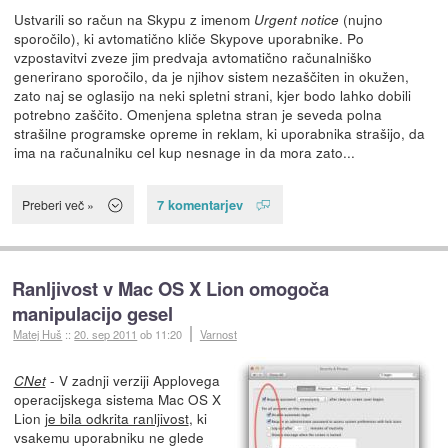
Ustvarili so račun na Skypu z imenom
(nujno
Urgent notice
sporočilo), ki avtomatično kliče Skypove uporabnike. Po
vzpostavitvi zveze jim predvaja avtomatično računalniško
generirano sporočilo, da je njihov sistem nezaščiten in okužen,
zato naj se oglasijo na neki spletni strani, kjer bodo lahko dobili
potrebno zaščito. Omenjena spletna stran je seveda polna
strašilne programske opreme in reklam, ki uporabnika strašijo, da
ima na računalniku cel kup nesnage in da mora zato...
7 komentarjev
Preberi več »
Ranljivost v Mac OS X Lion omogoča
manipulacijo gesel
Matej Huš
::
20. sep 2011
ob 11:20
Varnost
- V zadnji verziji Applovega
CNet
operacijskega sistema Mac OS X
Lion
je bila odkrita ranljivost
, ki
vsakemu uporabniku ne glede