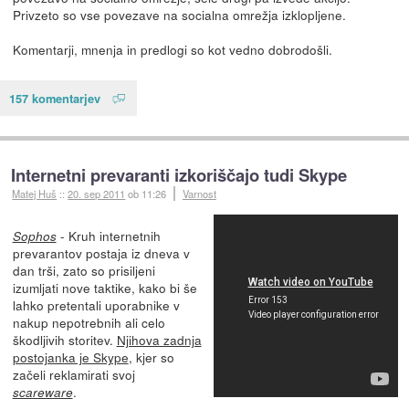
Privzeto so vse povezave na socialna omrežja izklopljene.
Komentarji, mnenja in predlogi so kot vedno dobrodošli.
157 komentarjev
Internetni prevaranti izkoriščajo tudi Skype
Matej Huš
::
20. sep 2011
ob 11:26
Varnost
- Kruh internetnih
Sophos
prevarantov postaja iz dneva v
dan trši, zato so prisiljeni
izumljati nove taktike, kako bi še
lahko pretentali uporabnike v
nakup nepotrebnih ali celo
škodljivih storitev.
Njihova zadnja
postojanka je Skype
, kjer so
začeli reklamirati svoj
.
scareware