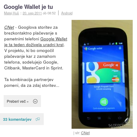
Google Wallet je tu
Matej Huš
::
20. sep 2011
ob 08:52
Android
- Googlova storitev za
CNet
brezkontaktno plačevanje s
pametnimi telefoni
Google Wallet
je ta teden doživela uradni krst
.
V projektu, ki bo omogočil
plačevanje kar z zamahom
telefona, sodelujejo Google,
Citibank, MasterCard in Sprint.
Ta kombinacija partnerjev
pomeni, da za zdaj storitev...
Preberi več »
33 komentarjev
vir:
CNet