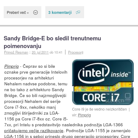
3 komentarji
Preberi več »
Sandy Bridge-E bo sledil trenutnemu
poimenovanju
Primož Resman
::
20. jul 2011
ob 10:41
Procesorji
- Čeprav so si bile
Pimprig
oznake prve generacije Intelovih
procesorjev na arhitekturi
Nehalem nadvse podobne, temu
ne bo tako z arhitekturo Sandy
Bridge. Če so bili najzmogljivejši
procesorji Nehalem del serije
Core i7-9xx, nekoliko manj
Core i9 je še vedno neizkoriščen
zmogljivi štirijedrniki za LGA-
vir:
Pimprig
1156 pa Core i7-8xx oz. Core i5-
7xx, pri Intelu s predstavitvijo naslednika podnožja LGA-1366
pričakujemo večje razlikovanje
. Podnožje LGA-1155 je zamenjalo
LGA-1156 in s seboj prineslo drugo generacijo procesorjev, Core