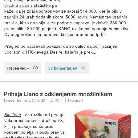
uradna stran s statistiko pa
kaže
, da je zdaj uporabnikov že skoraj 514.000, kjer je bilo v
zadnjih 24 urah dodanih skoraj 5000 novih. Namestitev uradnih
različic, ki so na voljo le
za podprte naprave
, je dobrih 380.000,
preostalih 130.000 pa je t.i. KANG-ov, kamor spadajo namestitve
CyanogenModa na naprave, ki niso uradno podprte.
Pregled po napravah pokaže, da so daleč najbolj razširjeni
uporabniki HTC-jevega Desire, katerih je prek...
33 komentarjev
Preberi več »
Prihaja Llano z odklenjenim množilnikom
Primož Resman
::
20. jul 2011
ob 10:14
Procesorji
- Za razliko od prvega
Slo-Tech
vala procesorjev iz družine FX,
ki jih pričakujemo še pred
koncem poletja in bodo prav vsi
imeli odklenjen množilnik, do