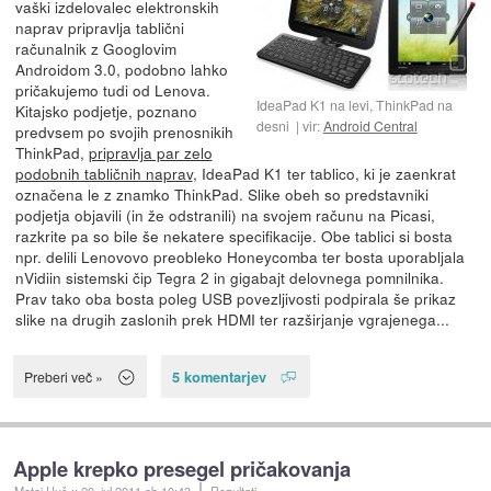
vaški izdelovalec elektronskih
naprav pripravlja tablični
računalnik z Googlovim
Androidom 3.0, podobno lahko
pričakujemo tudi od Lenova.
IdeaPad K1 na levi, ThinkPad na
Kitajsko podjetje, poznano
desni
vir:
Android Central
predvsem po svojih prenosnikih
ThinkPad,
pripravlja par zelo
podobnih tabličnih naprav
, IdeaPad K1 ter tablico, ki je zaenkrat
označena le z znamko ThinkPad. Slike obeh so predstavniki
podjetja objavili (in že odstranili) na svojem računu na Picasi,
razkrite pa so bile še nekatere specifikacije. Obe tablici si bosta
npr. delili Lenovovo preobleko Honeycomba ter bosta uporabljala
nVidiin sistemski čip Tegra 2 in gigabajt delovnega pomnilnika.
Prav tako oba bosta poleg USB povezljivosti podpirala še prikaz
slike na drugih zaslonih prek HDMI ter razširjanje vgrajenega...
5 komentarjev
Preberi več »
Apple krepko presegel pričakovanja
Matej Huš
::
20. jul 2011
ob 10:43
Rezultati