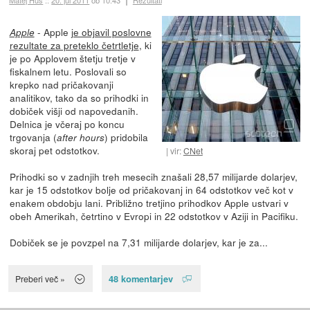
- Apple
je objavil poslovne
Apple
rezultate za preteklo četrtletje
, ki
je po Applovem štetju tretje v
fiskalnem letu. Poslovali so
krepko nad pričakovanji
analitikov, tako da so prihodki in
dobiček višji od napovedanih.
Delnica je včeraj po koncu
trgovanja (
) pridobila
after hours
skoraj pet odstotkov.
vir:
CNet
Prihodki so v zadnjih treh mesecih znašali 28,57 milijarde dolarjev,
kar je 15 odstotkov bolje od pričakovanj in 64 odstotkov več kot v
enakem obdobju lani. Približno tretjino prihodkov Apple ustvari v
obeh Amerikah, četrtino v Evropi in 22 odstotkov v Aziji in Pacifiku.
Dobiček se je povzpel na 7,31 milijarde dolarjev, kar je za...
48 komentarjev
Preberi več »