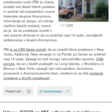
preiskovalni urad (FBI) je včeraj
izvedel več deset hišnih preiskav
in aretiral več pripadnikov znane
hekerske skupine Anonymous.
Informacije so skope, viri citirajo
vir:
CNN
različno število aretacij, znano
pa je, da so preiskave izvedli v
več zveznih državah in da so pridržali vsaj 14 oseb, osumljenih
sodelovanja v skupini Anonymous.
FBI
je za CBS News potrdil
, da so izvedli hišne preiskave v New
Yorku, Kaliforniji, New Jerseyju in na Floridi, pri čemer so aretirali
vsaj 14 oseb. Zasegli so tudi mnogo računalniške opreme.
CNN
poroča
, da so v šestih poslopjih na Long Islandu, v Brooklynu in
Bronxu v New Yorku zasegli več računalnikov, domnevno
povezanih z Anonymousovimi člani, medtem ko so bile
aretacije
izvedene v drugih preiskavah
....
41 komentarjev
Preberi več »