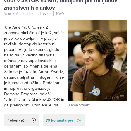
Vdor v JSTOR na MIT, odtujenih pet milijonov
znanstvenih člankov
Matej Huš
::
20. jul 2011
ob 07:07
NWO
- Z
The New York Times
znanstvenimi članki je križ, saj jih
je veliko objavljenih v plačljivih
revijah,
dostop do katerih ni
poceni
. Ali je to okusno, glede
na to da jih večino financira
država z davkoplačevalskim
denarjem, so mnenja deljena.
Zato se je 24-letni Aaron Swartz,
ustanovitelj strani Infogami, ki se
je kasneje združila z Redditom,
in neprofitne organizacije
Demand Progress
, odločil
"vdreti" v arhiv člankov
JSTOR
in
ga prekopirati. Problem je, da...
Aaron Swartz
79 komentarjev
Preberi več »