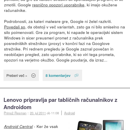
zmotili. Google
resnično opozori uporabnike
, ki imajo okužene
računalnike.
Podrobnosti, za kateri malware gre, Google ni želel razkriti.
Povedali so
, da obstoji v več variantah, zato ga ni bilo smiselno na
silo poimenovati. Gre za program, ki napade le operacijski sistem
Windows in sicer preusmeri promet z računalnika prek
posredniških strežnikov (
) v končni fazi na Googlove
proxy
strežnike. Pri rednem pregledu je Google zaznal povečan in
neobičajen pregled, zato uporabnike, ki so viri tega prometa,
opozori na verjetno okužbo. Google poudarja, da izraz...
8 komentarjev
Preberi več »
Lenovo pripravlja par tabličnih računalnikov z
Androidom
Primož Resman
::
20. jul 2011
ob 11:08
Android
- Ker že vsak
Android Central