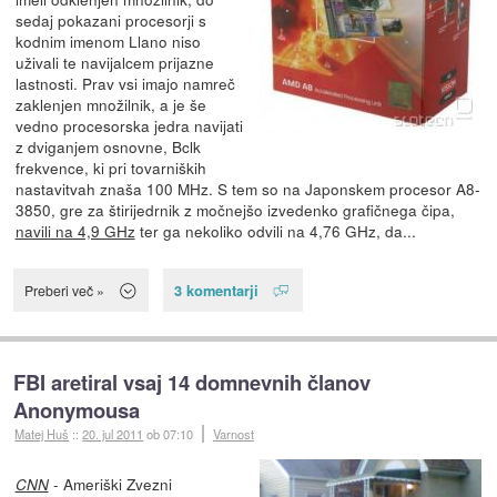
sedaj pokazani procesorji s
kodnim imenom Llano niso
uživali te navijalcem prijazne
lastnosti. Prav vsi imajo namreč
zaklenjen množilnik, a je še
vedno procesorska jedra navijati
z dviganjem osnovne, Bclk
frekvence, ki pri tovarniških
nastavitvah znaša 100 MHz. S tem so na Japonskem procesor A8-
3850, gre za štirijedrnik z močnejšo izvedenko grafičnega čipa,
navili na 4,9 GHz
ter ga nekoliko odvili na 4,76 GHz, da...
3 komentarji
Preberi več »
FBI aretiral vsaj 14 domnevnih članov
Anonymousa
Matej Huš
::
20. jul 2011
ob 07:10
Varnost
- Ameriški Zvezni
CNN