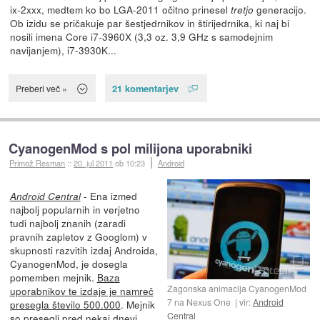
ix-2xxx, medtem ko bo LGA-2011 očitno prinesel
generacijo.
tretjo
Ob izidu se pričakuje par šestjedrnikov in štirijedrnika, ki naj bi
nosili imena Core i7-3960X (3,3 oz. 3,9 GHz s samodejnim
navijanjem), i7-3930K...
21 komentarjev
Preberi več »
CyanogenMod s pol milijona uporabniki
Primož Resman
::
20. jul 2011
ob 10:23
Android
- Ena izmed
Android Central
najbolj popularnih in verjetno
tudi najbolj znanih (zaradi
pravnih zapletov z Googlom) v
skupnosti razvitih izdaj Androida,
CyanogenMod, je dosegla
pomemben mejnik.
Baza
Zagonska animacija CyanogenMod
uporabnikov te izdaje je namreč
7 na Nexus One
vir:
Android
presegla število 500.000
. Mejnik
Central
so presegli pred nekaj dnevi,