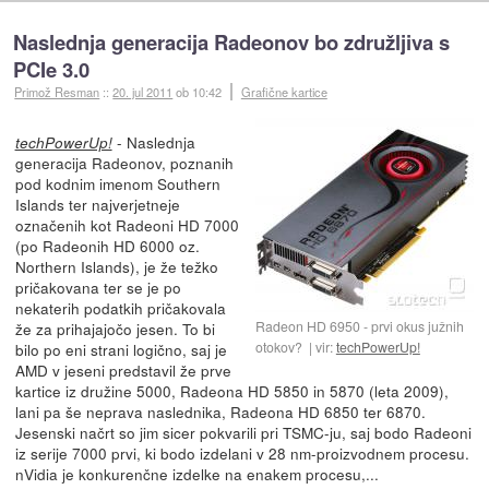
Naslednja generacija Radeonov bo združljiva s
PCIe 3.0
Primož Resman
::
20. jul 2011
ob 10:42
Grafične kartice
- Naslednja
techPowerUp!
generacija Radeonov, poznanih
pod kodnim imenom Southern
Islands ter najverjetneje
označenih kot Radeoni HD 7000
(po Radeonih HD 6000 oz.
Northern Islands), je že težko
pričakovana ter se je po
nekaterih podatkih pričakovala
Radeon HD 6950 - prvi okus južnih
že za prihajajočo jesen. To bi
otokov?
vir:
techPowerUp!
bilo po eni strani logično, saj je
AMD v jeseni predstavil že prve
kartice iz družine 5000, Radeona HD 5850 in 5870 (leta 2009),
lani pa še neprava naslednika, Radeona HD 6850 ter 6870.
Jesenski načrt so jim sicer pokvarili pri TSMC-ju, saj bodo Radeoni
iz serije 7000 prvi, ki bodo izdelani v 28 nm-proizvodnem procesu.
nVidia je konkurenčne izdelke na enakem procesu,...