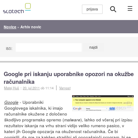
☰
Novice
»
Arhiv novic
Išči:
Google pri iskanju uporabnike opozori na okužbe
računalnika
Matej Huš
::
20. jul 2011
ob 11:14
Varnost
- Uporabniki
Google
Googlovega iskalnika, ki imajo
računalnike okužene z določeno
škodljivo programsko opremo (
), lahko od včeraj pri izpisu
malware
rezultatov iskanja na vrhu strani vidijo veliko rumeno pasico, v
kateri jih Google opozarja na okuženost računalnika. Če bi
pomislili, da gre za kakšen strašilni ali oponašajoči program, bi se