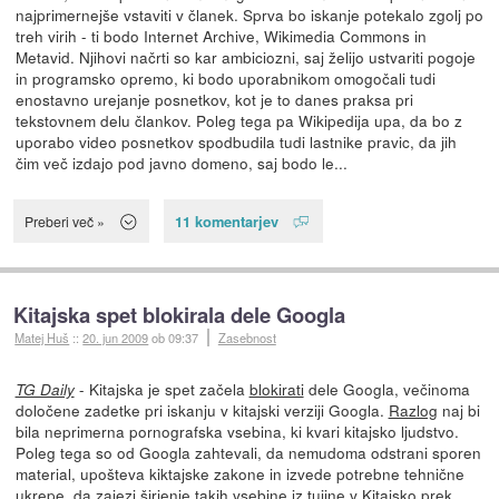
najprimernejše vstaviti v članek. Sprva bo iskanje potekalo zgolj po
treh virih - ti bodo Internet Archive, Wikimedia Commons in
Metavid. Njihovi načrti so kar ambiciozni, saj želijo ustvariti pogoje
in programsko opremo, ki bodo uporabnikom omogočali tudi
enostavno urejanje posnetkov, kot je to danes praksa pri
tekstovnem delu člankov. Poleg tega pa Wikipedija upa, da bo z
uporabo video posnetkov spodbudila tudi lastnike pravic, da jih
čim več izdajo pod javno domeno, saj bodo le...
11 komentarjev
Preberi več »
Kitajska spet blokirala dele Googla
Matej Huš
::
20. jun 2009
ob 09:37
Zasebnost
- Kitajska je spet začela
blokirati
dele Googla, večinoma
TG Daily
določene zadetke pri iskanju v kitajski verziji Googla.
Razlog
naj bi
bila neprimerna pornografska vsebina, ki kvari kitajsko ljudstvo.
Poleg tega so od Googla zahtevali, da nemudoma odstrani sporen
material, upošteva kiktajske zakone in izvede potrebne tehnične
ukrepe, da zajezi širjenje takih vsebine iz tujine v Kitajsko prek