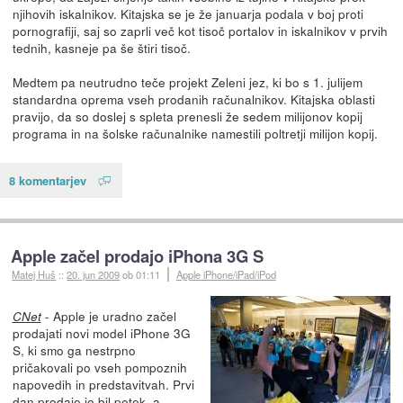
njihovih iskalnikov. Kitajska se je že januarja podala v boj proti
pornografiji, saj so zaprli več kot tisoč portalov in iskalnikov v prvih
tednih, kasneje pa še štiri tisoč.
Medtem pa neutrudno teče projekt Zeleni jez, ki bo s 1. julijem
standardna oprema vseh prodanih računalnikov. Kitajska oblasti
pravijo, da so doslej s spleta prenesli že sedem milijonov kopij
programa in na šolske računalnike namestili poltretji milijon kopij.
8 komentarjev
Apple začel prodajo iPhona 3G S
Matej Huš
::
20. jun 2009
ob 01:11
Apple iPhone/iPad/iPod
- Apple je uradno začel
CNet
prodajati novi model iPhone 3G
S, ki smo ga nestrpno
pričakovali po vseh pompoznih
napovedih in predstavitvah. Prvi
dan
prodaje
je bil petek, a