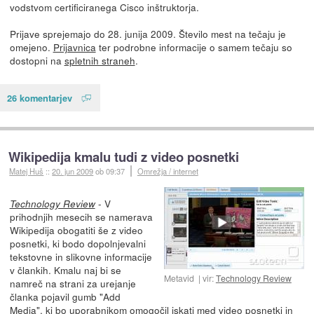
vodstvom certificiranega Cisco inštruktorja.
Prijave sprejemajo do 28. junija 2009. Število mest na tečaju je
omejeno.
Prijavnica
ter podrobne informacije o samem tečaju so
dostopni na
spletnih straneh
.
26 komentarjev
Wikipedija kmalu tudi z video posnetki
Matej Huš
::
20. jun 2009
ob 09:37
Omrežja / internet
- V
Technology Review
prihodnjih mesecih se namerava
Wikipedija obogatiti še z video
posnetki, ki bodo dopolnjevalni
tekstovne in slikovne informacije
v člankih. Kmalu naj bi se
Metavid
vir:
Technology Review
namreč na strani za urejanje
članka pojavil gumb "Add
Media", ki bo uporabnikom omogočil iskati med video posnetki in