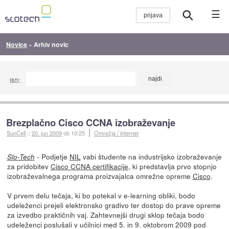
☰
Novice
»
Arhiv novic
Išči:
Brezplačno Cisco CCNA izobraževanje
SunCell
::
20. jun 2009
ob 10:25
Omrežja / internet
- Podjetje
NIL
vabi študente na industrijsko izobraževanje
Slo-Tech
za pridobitev
Cisco CCNA certifikacije
, ki predstavlja prvo stopnjo
izobraževalnega programa proizvajalca omrežne opreme
Cisco
.
V prvem delu tečaja, ki bo potekal v e-learning obliki, bodo
udeleženci prejeli elektronsko gradivo ter dostop do prave opreme
za izvedbo praktičnih vaj. Zahtevnejši drugi sklop tečaja bodo
udeleženci poslušali v učilnici med 5. in 9. oktobrom 2009 pod