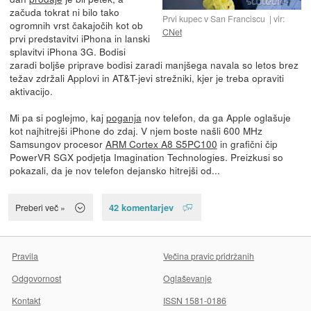
začuda tokrat ni bilo tako
Prvi kupec v San Franciscu
vir:
ogromnih vrst čakajočih kot ob
CNet
prvi predstavitvi iPhona in lanski
splavitvi iPhona 3G. Bodisi
zaradi boljše priprave bodisi zaradi manjšega navala so letos brez
težav zdržali Applovi in AT&T-jevi strežniki, kjer je treba opraviti
aktivacijo.
Mi pa si poglejmo, kaj
poganja
nov telefon, da ga Apple oglašuje
kot najhitrejši iPhone do zdaj. V njem boste našli 600 MHz
Samsungov procesor
ARM Cortex A8 S5PC100
in grafični čip
PowerVR SGX podjetja Imagination Technologies. Preizkusi so
pokazali, da je nov telefon dejansko hitrejši od...
42 komentarjev
Preberi več »
Pravila
Večina pravic pridržanih
Odgovornost
Oglaševanje
Kontakt
ISSN 1581-0186