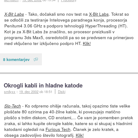
- Tako, dočakali smo nov test na
X-Bit Labs
. Tokrat so
X-Bit Labs
se odločili za testiranje Intelovega paradnega konja, procesorja
Penitum4 3.06 GHz s podporo tehnologiji HyperThreading (HT).
Kot je za X-Bit Labs že značilno, so procesor preizkusili v
programu 3ds Max5, osredotočili pa so se predvsem na primerjavo
med vključeno ter izključeno podpro HT.
Klik!
8 komentarjev
Okrogli kabli in hladne katode
smilyxx
::
19. dec 2002
ob 18:51
Diski
- Ko odpremo ohišje računala, takoj opazimo tiste velike
Slo-Tech
ploščate 80 ozirima pa 40-žilne kable, ki povezujejo matično
ploščo s trdim diskom, CD enotami,... Če vam je pomemben pretok
zraka, si lahko kupite okrogle kable, katere so si skupaj s hladnimi
katodami ogledali na
Furious Tech
. Članek je zelo kratek, a
obsega zadovoljivo število fotografij.
Klik!