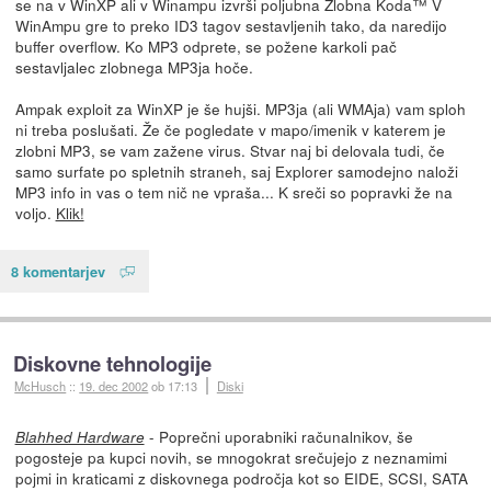
se na v WinXP ali v Winampu izvrši poljubna Zlobna Koda™ V
WinAmpu gre to preko ID3 tagov sestavljenih tako, da naredijo
buffer overflow. Ko MP3 odprete, se požene karkoli pač
sestavljalec zlobnega MP3ja hoče.
Ampak exploit za WinXP je še hujši. MP3ja (ali WMAja) vam sploh
ni treba poslušati. Že če pogledate v mapo/imenik v katerem je
zlobni MP3, se vam zažene virus. Stvar naj bi delovala tudi, če
samo surfate po spletnih straneh, saj Explorer samodejno naloži
MP3 info in vas o tem nič ne vpraša... K sreči so popravki že na
voljo.
Klik!
8 komentarjev
Diskovne tehnologije
McHusch
::
19. dec 2002
ob 17:13
Diski
- Poprečni uporabniki računalnikov, še
Blahhed Hardware
pogosteje pa kupci novih, se mnogokrat srečujejo z neznamimi
pojmi in kraticami z diskovnega področja kot so EIDE, SCSI, SATA