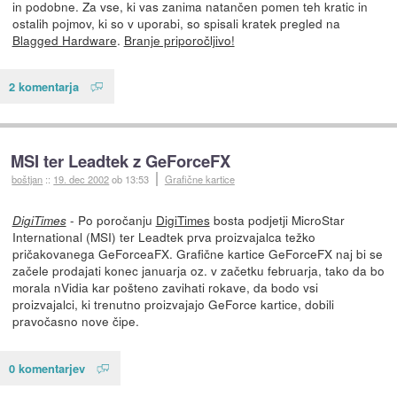
in podobne. Za vse, ki vas zanima natančen pomen teh kratic in
ostalih pojmov, ki so v uporabi, so spisali kratek pregled na
Blagged Hardware
.
Branje priporočljivo!
2 komentarja
MSI ter Leadtek z GeForceFX
boštjan
::
19. dec 2002
ob 13:53
Grafične kartice
- Po poročanju
DigiTimes
bosta podjetji MicroStar
DigiTimes
International (MSI) ter Leadtek prva proizvajalca težko
pričakovanega GeForceaFX. Grafične kartice GeForceFX naj bi se
začele prodajati konec januarja oz. v začetku februarja, tako da bo
morala nVidia kar pošteno zavihati rokave, da bodo vsi
proizvajalci, ki trenutno proizvajajo GeForce kartice, dobili
pravočasno nove čipe.
0 komentarjev