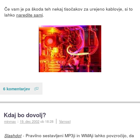
Če vam je pa škoda teh nekaj tisočakov za urejeno kablovje, si to
lahko
naredite sami
.
6 komentarjev
Kdaj bo dovolj?
minmax
::
19. dec 2002
ob 18:28
Varnost
- Pravilno sestavljeni MP3ji in WMAji lahko povzročijo, da
Slashdot