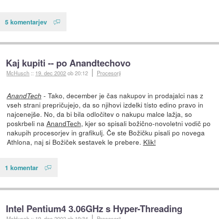
5 komentarjev
Kaj kupiti -- po Anandtechovo
McHusch
::
19. dec 2002
ob 20:12
Procesorji
- Tako, december je čas nakupov in prodajalci nas z
AnandTech
vseh strani prepričujejo, da so njihovi izdelki tísto edino pravo in
najcenejše. No, da bi bila odločitev o nakupu malce lažja, so
poskrbeli na
AnandTech
, kjer so spisali božično-novoletni vodič po
nakupih procesorjev in grafikulj. Če ste Božičku pisali po novega
Athlona, naj si Božiček sestavek le prebere.
Klik!
1 komentar
Intel Pentium4 3.06GHz s Hyper-Threading
McHusch
::
19. dec 2002
ob 19:34
Procesorji