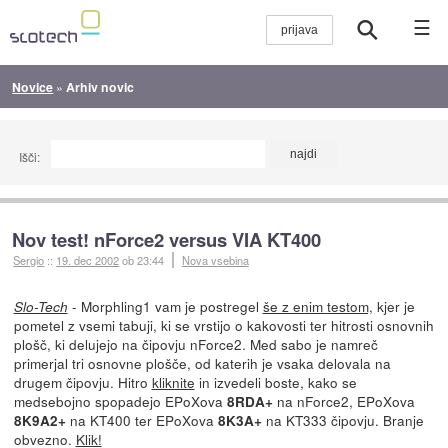
☰
Novice
»
Arhiv novic
Išči:
Nov test! nForce2 versus VIA KT400
Sergio
::
19. dec 2002
ob 23:44
Nova vsebina
- Morphling1 vam je postregel
še z enim testom,
kjer je
Slo-Tech
pometel z vsemi tabuji, ki se vrstijo o kakovosti ter hitrosti osnovnih
plošč, ki delujejo na čipovju nForce2. Med sabo je namreč
primerjal tri osnovne plošče, od katerih je vsaka delovala na
drugem čipovju. Hitro
kliknite
in izvedeli boste, kako se
medsebojno spopadejo EPoXova
na nForce2, EPoXova
8RDA+
na KT400 ter EPoXova
na KT333 čipovju. Branje
8K9A2+
8K3A+
obvezno.
Klik!