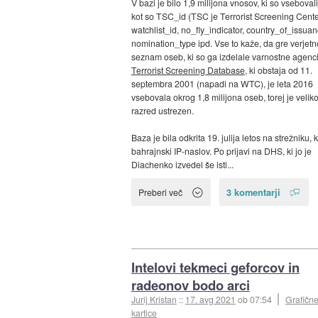
V bazi je bilo 1,9 milijona vnosov, ki so vsebovali
kot so TSC_id (TSC je Terrorist Screening Cente
watchlist_id, no_fly_indicator, country_of_issuan
nomination_type ipd. Vse to kaže, da gre verjetn
seznam oseb, ki so ga izdelale varnostne agenci
Terrorist Screening Database
, ki obstaja od 11.
septembra 2001 (napadi na WTC), je leta 2016
vsebovala okrog 1,8 milijona oseb, torej je veliko
razred ustrezen.
Baza je bila odkrita 19. julija letos na strežniku, k
bahrajnski IP-naslov. Po prijavi na DHS, ki jo je
Diachenko izvedel še isti...
3 komentarji
Preberi več
Intelovi tekmeci geforcov in
radeonov bodo arci
Jurij Kristan
::
17. avg 2021
ob 07:54
Grafičn
kartice