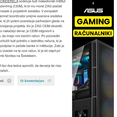
CINDERELA
sodeluje tudi makedonski Inštitut
inženiring (CEIM), ki bi mu moral ZAG plačati
nesek iz projektnih sredstev. V evropskih
namreč koordinator prejme avansna sredstva
je, ki jih potem posreduje partnerjem glede na
izvajanja projekta. Ko je ZAG CEIM obvestil,
ko nakažejo denar, je CEIM odgovoril s
, da imajo nov bančni račun. Po poizvedbi
iložili tudi potrdilo o lastništvu računa, ki je
podpise in pečate banke in inštitucije. Zato je
 izvedel na ta novi račun, ki je bil odprt pri
anki Nordea na Švedskem.
 čez dva tedna sporočil, da denarja še niso
začeli...
10 komentarjev
več