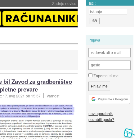
Išči:
Zadnje novice
Prijava
Zapomni si me
e bil Zavod za gradbeništvo
spletne prevare
::
17. avg 2021
ob 15:57
Varnost
nov uporabnik
pozabili geslo?