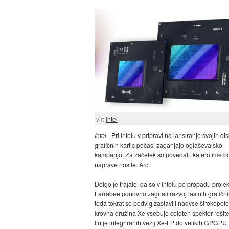
vir:
Intel
Intel
- Pri Intelu v pripravi na lansiranje svojih di
grafičnih kartic počasi zaganjajo oglaševalsko
kampanjo. Za začetek
so povedali
, katero ime 
naprave nosile: Arc.
Dolgo je trajalo, da so v Intelu po propadu proje
Larrabee ponovno zagnali razvoj lastnih grafični
toda tokrat so podvig zastavili nadvse širokopote
krovna družina Xe vsebuje celoten spekter rešite
linije integriranih vezij Xe-LP do
velikih GPGPU