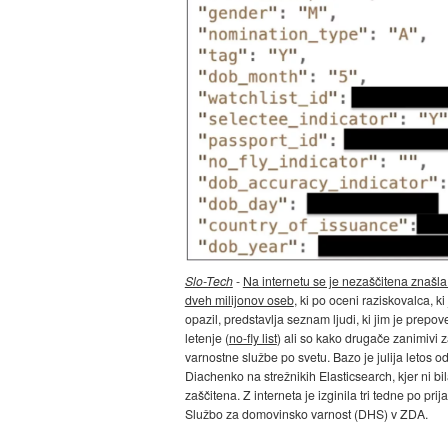
Slo-Tech
-
Na internetu se je nezaščitena znašl
dveh milijonov oseb
, ki po oceni raziskovalca, ki 
opazil, predstavlja seznam ljudi, ki jim je prepo
letenje (
no-fly list
) ali so kako drugače zanimivi 
varnostne službe po svetu. Bazo je julija letos od
Diachenko na strežnikih Elasticsearch, kjer ni bi
zaščitena. Z interneta je izginila tri tedne po prij
Službo za domovinsko varnost (DHS) v ZDA.