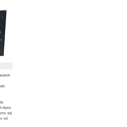
skretnih
bodo
kta
h čipov,
zno, saj
v: od