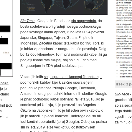
Slo-Tech
- Google in Facebook
sta napovedala
, da
bosta sodelovala pri gradnji novega podmorskega
podatkovnega kabla Apricot, ki bo leta 2024 povezal
Japonsko, Singapur, Tajvan, Guam, Filipine in
Indonezijo. Začetna kapaciteta kabla bo 190 Tb/s, ki
jo lahko v prihodnosti z nadgradnjo še povečajo. Dolg
bo 12.000 kilometrov. To ni prvi podmorski kabel, ki ga
podjetji financirata skupaj, saj bo tudi Echo med
Singapurjem in ZDA plod sodelovanja.
V zadnjih letih
se je spremenil koncept financiranja
podmorskih kablov
, kjer klasične operaterje in
a baza
Izsek iz 
ponudnike prenosa izrivajo Google, Facebook,
jo je
Amazon in drugi ponudniki internetnih storitev. Google
Slo-Tech
-
vedano
je prvič podmorski kabel sofinanciral leta 2010, ko je
gradbeniš
za
sodeloval pri Unityju, ki je povezal Los Angeles in
so za seda
kril Bob
Čikuro na Japonskem. To je bil eden prvih kablov, ki
tega dobili
la
jih je naročil in plačal konzorcij, katerega del so bili
zgodil nov
avi na
tudi končni uporabniki (torej Google). Odtlej se praksa
za minulo 
širi in leta 2019 je že več kot 60 odstotkov vseh