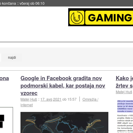
no končana
::
včeraj ob 06:10
jona
Google in Facebook gradita nov
Kako j
podmorski kabel, kar postaja nov
žrtev 
vzorec
Matej Huš
Matej Huš
::
17. avg 2021
ob 15:57
Omrežja /
internet