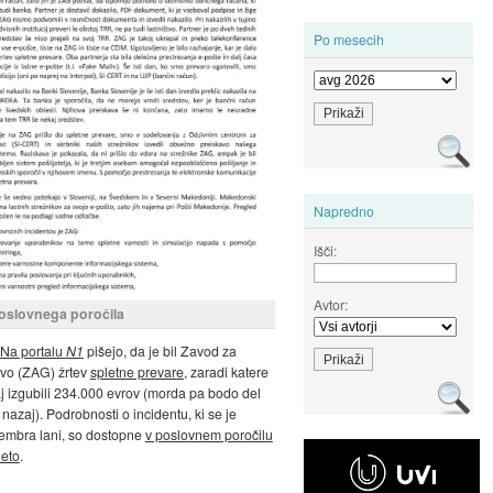
Po mesecih
Napredno
Išči:
Avtor:
poslovnega poročila
Na portalu
N1
pišejo, da je bil Zavod za
tvo (ZAG) žrtev
spletne prevare
, zaradi katere
j izgubili 234.000 evrov (morda pa bodo del
 nazaj). Podrobnosti o incidentu, ki se je
embra lani, so dostopne
v poslovnem poročilu
leto
.