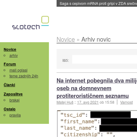
Saga s cepivom mRNA proti gripi v ZDA sreč
Novice
»
Arhiv novic
Novice
arhiv
Išči:
Forum
mali oglasi
teme zadnjih 24h
Na internet pobegnila dva mili
Članki
oseb na domnevnem
Zaposlitve
protiterorističnem seznamu
brskaj
Matej Huš
::
17. avg 2021
ob 15:58
Varnost
Ostalo
pravila