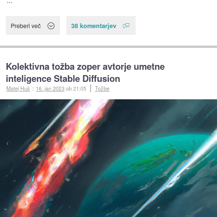
38 komentarjev
Preberi več
Kolektivna tožba zoper avtorje umetne
inteligence Stable Diffusion
Matej Huš
::
16. jan 2023
ob 21:05
Tožbe