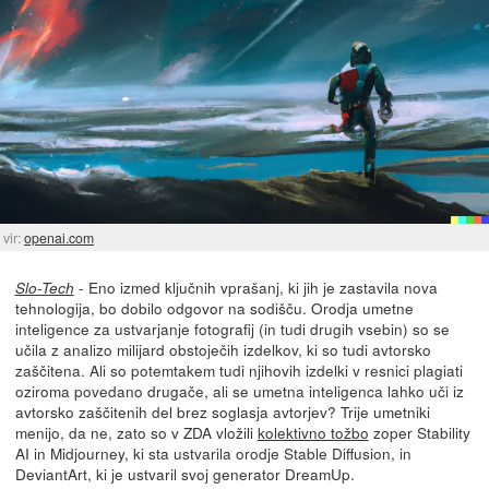
vir:
openai.com
- Eno izmed ključnih vprašanj, ki jih je zastavila nova
Slo-Tech
tehnologija, bo dobilo odgovor na sodišču. Orodja umetne
inteligence za ustvarjanje fotografij (in tudi drugih vsebin) so se
učila z analizo milijard obstoječih izdelkov, ki so tudi avtorsko
zaščitena. Ali so potemtakem tudi njihovih izdelki v resnici plagiati
oziroma povedano drugače, ali se umetna inteligenca lahko uči iz
avtorsko zaščitenih del brez soglasja avtorjev? Trije umetniki
menijo, da ne, zato so v ZDA vložili
kolektivno tožbo
zoper Stability
AI in Midjourney, ki sta ustvarila orodje Stable Diffusion, in
DeviantArt, ki je ustvaril svoj generator DreamUp.