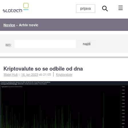
☰
Novice
»
Arhiv novic
Išči:
Kriptovalute so se odbile od dna
Matej Huš
::
16. jan 2023
ob 21:05
Kriptovalute