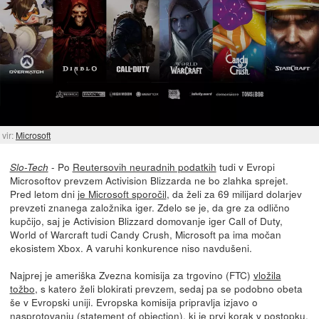
vir:
Microsoft
- Po
Reutersovih neuradnih podatkih
tudi v Evropi
Slo-Tech
Microsoftov prevzem Activision Blizzarda ne bo zlahka sprejet.
Pred letom dni
je Microsoft sporočil
, da želi za 69 milijard dolarjev
prevzeti znanega založnika iger. Zdelo se je, da gre za odlično
kupčijo, saj je Activision Blizzard domovanje iger Call of Duty,
World of Warcraft tudi Candy Crush, Microsoft pa ima močan
ekosistem Xbox. A varuhi konkurence niso navdušeni.
Najprej je ameriška Zvezna komisija za trgovino (FTC)
vložila
tožbo
, s katero želi blokirati prevzem, sedaj pa se podobno obeta
še v Evropski uniji. Evropska komisija pripravlja izjavo o
nasprotovanju (statement of objection), ki je prvi korak v postopku.