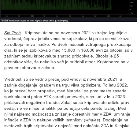
- Kriptovalute so od novembra 2021 vztrajno izgubljale
Slo-Tech
vrednost, čeprav je bilo vmes nekaj skokov, ki pa so se vsi izkazali
za odboje mrtve mačke. Po dveh mesecih vztrajnega preizkušanja
dna, ki se je izoblikovalo med 15.000 in 16.000 evri za bitcoin, so v
zadnjem tednu kriptovalute znatno pridobivale. Bitcoin je 25
odstotkov više, še nekoliko več je pridobil ether. Kriptoborze so v
glavnem obarvane zeleno.
Vrednosti so še vedno precej pod vrhovi iz novembra 2021, a
zadnje dogajanje
igralcem na trgu vliva optimizem
. Po letu 2022,
ko je precej borz propadlo, med škandali pa prvo mesto zaseda
spektakularni potop FTX zaradi poneverb, smo tudi v letu 2023
pričakovali negativne trende. Zakaj so se kriptovalute odbile prav
sedaj, ne ve nihče, analitiki pa ponujajo celo paleto razlag. Med
njimi najdemo možnost za znižanje obrestnih mer v ZDA, umiranje
inflacije v ZDA in nakupe velikih lastnikov (
). Dogajanje na
whales
svetovnih trgih kriptovalut v največji meri določata ZDA in Kitajska.
...