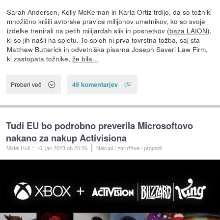
Sarah Andersen, Kelly McKernan in Karla Ortiz trdijo, da so tožniki
množično kršili avtorske pravice milijonov umetnikov, ko so svoje
izdelke trenirali na petih milijardah slik in posnetkov (
baza LAION
),
ki so jih našli na spletu. To sploh ni prva tovrstna tožba, saj sta
Matthew Butterick in odvetniška pisarna Joseph Saveri Law Firm,
ki zastopata tožnike,
že bila...
45 komentarjev
Preberi več
Tudi EU bo podrobno preverila Microsoftovo
nakano za nakup Activisiona
Matej Huš
::
16. jan 2023
ob 20:26
Nakupi / združitve / propadi