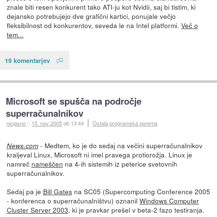
znale biti resen konkurent tako ATI-ju kot Nvidii, saj bi tistim, ki
dejansko potrebujejo dve grafični kartici, ponujale večjo
fleksibilnost od konkurentov, seveda le na Intel platformi.
Več o
tem...
19 komentarjev
Microsoft se spušča na področje
superračunalnikov
nicjasno
::
15. nov 2005
ob 13:44
Ostala programska oprema
- Medtem, ko je do sedaj na večini superračunalnikov
News.com
kraljeval Linux, Microsoft ni imel pravega protiorožja. Linux je
namreč
nameščen
na 4-ih sistemih iz peterice svetovnih
superračunalnikov.
Sedaj pa je
Bill Gates
na SC05 (Supercomputing Conference 2005
- konferenca o superračunalništvu) oznanil
Windows Computer
Cluster Server 2003
, ki je pravkar prešel v beta-2 fazo testiranja.