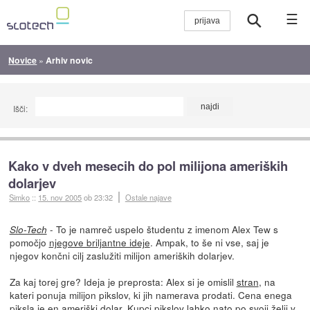
☰
Novice
»
Arhiv novic
Išči:
Kako v dveh mesecih do pol milijona ameriških
dolarjev
Simko
::
15. nov 2005
ob 23:32
Ostale najave
- To je namreč uspelo študentu z imenom Alex Tew s
Slo-Tech
pomočjo
njegove briljantne ideje
. Ampak, to še ni vse, saj je
njegov končni cilj zaslužiti milijon ameriških dolarjev.
Za kaj torej gre? Ideja je preprosta: Alex si je omislil
stran
, na
kateri ponuja milijon pikslov, ki jih namerava prodati. Cena enega
piksla je en ameriški dolar. Kupci pikslov lahko nato po svoji želji v