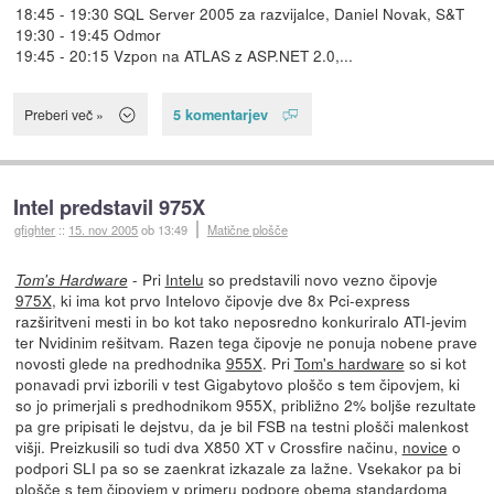
18:45 - 19:30 SQL Server 2005 za razvijalce, Daniel Novak, S&T
19:30 - 19:45 Odmor
19:45 - 20:15 Vzpon na ATLAS z ASP.NET 2.0,...
5 komentarjev
Preberi več »
Intel predstavil 975X
gfighter
::
15. nov 2005
ob 13:49
Matične plošče
- Pri
Intelu
so predstavili novo vezno čipovje
Tom's Hardware
975X
, ki ima kot prvo Intelovo čipovje dve 8x Pci-express
razširitveni mesti in bo kot tako neposredno konkuriralo ATI-jevim
ter Nvidinim rešitvam. Razen tega čipovje ne ponuja nobene prave
novosti glede na predhodnika
955X
. Pri
Tom's hardware
so si kot
ponavadi prvi izborili v test Gigabytovo ploščo s tem čipovjem, ki
so jo primerjali s predhodnikom 955X, približno 2% boljše rezultate
pa gre pripisati le dejstvu, da je bil FSB na testni plošči malenkost
višji. Preizkusili so tudi dva X850 XT v Crossfire načinu,
novice
o
podpori SLI pa so se zaenkrat izkazale za lažne. Vsekakor pa bi
plošče s tem čipovjem v primeru podpore obema standardoma