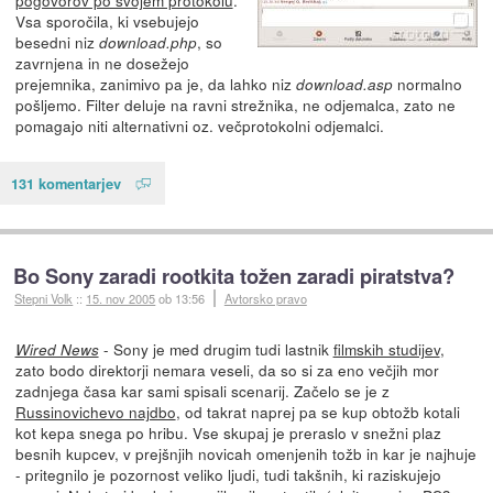
Vsa sporočila, ki vsebujejo
besedni niz
, so
download.php
zavrnjena in ne dosežejo
prejemnika, zanimivo pa je, da lahko niz
normalno
download.asp
pošljemo. Filter deluje na ravni strežnika, ne odjemalca, zato ne
pomagajo niti alternativni oz. večprotokolni odjemalci.
131 komentarjev
Bo Sony zaradi rootkita tožen zaradi piratstva?
Stepni Volk
::
15. nov 2005
ob 13:56
Avtorsko pravo
- Sony je med drugim tudi lastnik
filmskih studijev
,
Wired News
zato bodo direktorji nemara veseli, da so si za eno večjih mor
zadnjega časa kar sami spisali scenarij. Začelo se je z
Russinovichevo najdbo
, od takrat naprej pa se kup obtožb kotali
kot kepa snega po hribu. Vse skupaj je preraslo v snežni plaz
besnih kupcev, v prejšnjih novicah omenjenih tožb in kar je najhuje
- pritegnilo je pozornost veliko ljudi, tudi takšnih, ki raziskujejo