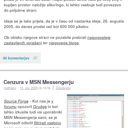
kupljen prostor naložijo sliko/logo, ki lahko vsebuje tudi povezavo
do poljubne strani.
Ideja se je tako prijela, da je v času od nastanka ideje, 26. avgusta
2005, do danes prodal več kot 600 000 pikslov.
Ob obisku njegove strani ne pozabite prebrati
najpogosteje
zastavljenih vprašanj
ter
njegovega bloga
.
40 komentarjev
Cenzura v MSN Messengerju
mathjazz
::
15. nov 2005
ob 16:56
Zasebnost
- Kot nas je
v
Source Forge
forumu
opozoril
Grudge
in kot
lahko izkusite tudi vsi uporabniki
MSN Messengerja sami, se je
Microsoft odločil
filtrirati vsebino
pogovorov po svojem protokolu
.