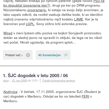
naprej. Nekateri brskajo po njihovih patentih (glejte novico
PS3 ne
bo dopuščal izposojanja iger?
), drugi pa kar po DRM programu.
Nizozemskemu
programerju
, ki ostaja na svojo željo anonimen, je
tako uspelo odkriti, da rootkit vsebuje delčke kode, ki so identični
najbolj znanemu odprtokodnemu mp3 kodeku
LAME
. Ker je ta
licenciran pod
LGPL
, Sony očitno krši avtorske pravice.
Wired
v meni ljubem stilu poziva na bojkot Sonyjevih proizvodov,
dokler se slednji javno ne opraviči in obljubi, da tega ne bo nikoli
več počel. Hkrati ugotavlja, da progrem sploh...
40 komentarjev
Preberi več »
1. ŠJC dogodek v letu 2005 / 06
alum
::
15. nov 2005
ob 13:51
Ostala programska oprema
- V četrtek, 17.11.2005, organiziramo ŠJC (Študent je
Kodirnica
car) dogodek v Mariboru. Odvijal se bo na fakulteti
FERI
v
Mariboru.