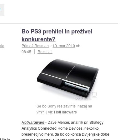
Bo PS3 prehitel in preživel
konkurente?
ala
Primož Resman
::
10. mar 2010
ob
08:45
Rezultati
Se bo Sony res zavihtel nazaj na
vrh?
vir:
HotHardware
HotHardware
- Dave Mercer, analitik pri Strategy
Analytics Connected Home Devices,
nekoliko
presenetljivo meni
, da bo do konca življenjske dobe
i jih je
trenutne generacije konzol najuspešnejši Sonyjev