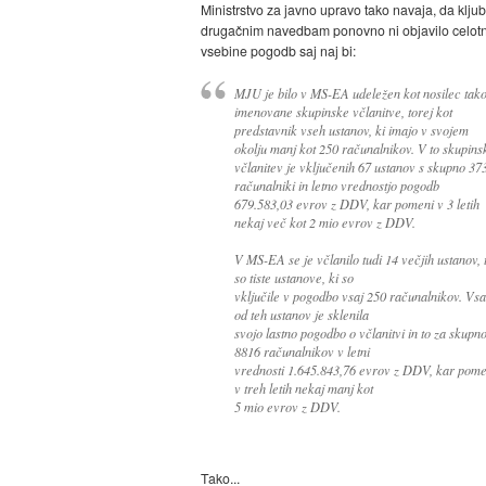
Ministrstvo za javno upravo tako navaja, da kljub
drugačnim navedbam ponovno ni objavilo celot
vsebine pogodb saj naj bi:
MJU je bilo v MS-EA udeležen kot nosilec tak
imenovane skupinske včlanitve, torej kot
predstavnik vseh ustanov, ki imajo v svojem
okolju manj kot 250 računalnikov. V to skupins
včlanitev je vključenih 67 ustanov s skupno 37
računalniki in letno vrednostjo pogodb
679.583,03 evrov z DDV, kar pomeni v 3 letih
nekaj več kot 2 mio evrov z DDV.
V MS-EA se je včlanilo tudi 14 večjih ustanov, 
so tiste ustanove, ki so
vključile v pogodbo vsaj 250 računalnikov. Vs
od teh ustanov je sklenila
svojo lastno pogodbo o včlanitvi in to za skupn
8816 računalnikov v letni
vrednosti 1.645.843,76 evrov z DDV, kar pome
v treh letih nekaj manj kot
5 mio evrov z DDV.
Tako...