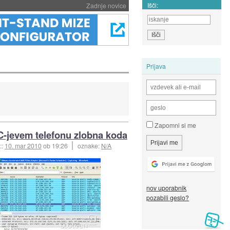
Išči:
Zadnje novice
Prijava
Zapomni si me
-jevem telefonu zlobna koda
::
10. mar 2010
ob 19:26
oznake:
N/A
nov uporabnik
pozabili geslo?