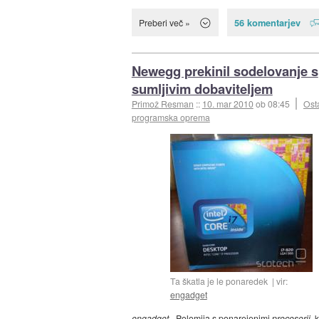
56 komentarjev
Preberi več »
Newegg prekinil sodelovanje s
sumljivim dobaviteljem
Primož Resman
::
10. mar 2010
ob 08:45
Ost
programska oprema
Ta škatla je le ponaredek
vir:
engadget
engadget
- Polomija s ponarejenimi
procesorji
, k