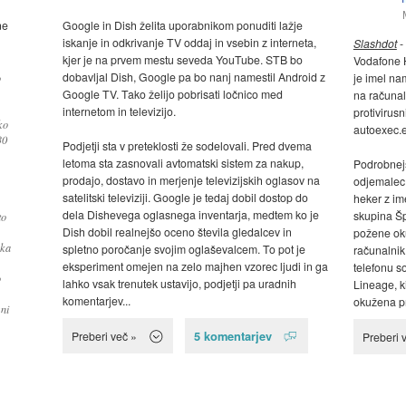
ne
Google in Dish želita uporabnikom ponuditi lažje
iskanje in odkrivanje TV oddaj in vsebin z interneta,
Slashdot
-
kjer je na prvem mestu seveda YouTube. STB bo
Vodafone H
dobavljal Dish, Google pa bo nanj namestil Android z
je imel na
o
Google TV. Tako želijo pobrisati ločnico med
na računal
internetom in televizijo.
protivirusn
ko
autoexec.
30
Podjetji sta v preteklosti že sodelovali. Pred dvema
letoma sta zasnovali avtomatski sistem za nakup,
Podrobnejši
prodajo, dostavo in merjenje televizijskih oglasov na
odjemalec 
satelitski televiziji. Google je tedaj dobil dostop do
heker z im
dela Dishevega oglasnega inventarja, medtem ko je
skupina Šp
to
Dish dobil realnejšo oceno števila gledalcev in
požene ok
aka
spletno poročanje svojim oglaševalcem. To pot je
računalnik,
eksperiment omejen na zelo majhen vzorec ljudi in ga
telefonu s
o
lahko vsak trenutek ustavijo, podjetji pa uradnih
Lineage, k
komentarjev...
okužena p
ni
5 komentarjev
Preberi več »
Preberi 