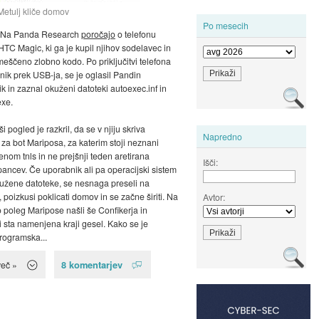
Metulj kliče domov
Po mesecih
 Na Panda Research
poročajo
o telefonu
TC Magic, ki ga je kupil njihov sodelavec in
meščeno zlobno kodo. Po priključitvi telefona
nik prek USB-ja, se je oglasil Pandin
ik in zaznal okuženi datoteki autoexec.inf in
exe.
 pogled je razkril, da se v njiju skriva
Napredno
za bot Mariposa, za katerim stoji neznani
enom tnls in ne prejšnji teden aretirana
Išči:
ancev. Če uporabnik ali pa operacijski sistem
užene datoteke, se nesnaga preseli na
 poizkusi poklicati domov in se začne širiti. Na
Avtor:
o poleg Maripose našli še Confikerja in
i sta namenjena kraji gesel. Kako se je
rogramska...
8 komentarjev
več »