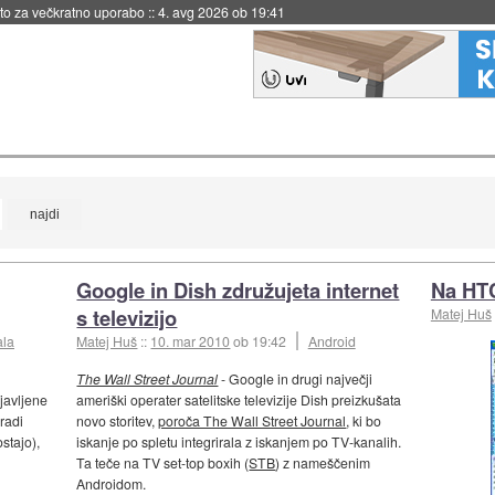
eto za večkratno uporabo
::
4. avg 2026 ob 19:41
Google in Dish združujeta internet
Na HTC
s televizijo
Matej Huš
ala
Matej Huš
::
10. mar 2010
ob 19:42
Android
The Wall Street Journal
- Google in drugi največji
bjavljene
ameriški operater satelitske televizije Dish preizkušata
radi
novo storitev,
poroča The Wall Street Journal
, ki bo
stajo),
iskanje po spletu integrirala z iskanjem po TV-kanalih.
Ta teče na TV set-top boxih (
STB
) z nameščenim
Androidom.