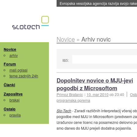
Evropska vesoljska agencija razvija svojo rak
Novice
»
Arhiv novic
Novice
arhiv
Išči:
Forum
mali oglasi
teme zadnjih 24h
Dopolnitev novice o MJU-jevi
Članki
pogodbi z Microsoftom
Zaposlitve
Primoz Bratanic
::
10. mar 2010
ob 23:40
Ost
brskaj
programska oprema
Ostalo
Slo-Tech
- Zaradi različnih interpretacij včeraj o
pravila
pogodbe med MJU in Microsoftom (predvsem za
izračunov cene licenc na posamezno delovno po
smo danes do MJU prejeli dodatna pojasnila.