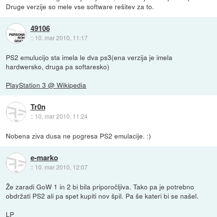
Druge verzije so mele vse software rešitev za to.
49106
::
10. mar 2010, 11:17
PS2 emulucijo sta imela le dva ps3(ena verzija je imela
hardwersko, druga pa softaresko)
PlayStation 3 @ Wikipedia
Tr0n
::
10. mar 2010, 11:24
Nobena ziva dusa ne pogresa PS2 emulacije. :)
e-marko
::
10. mar 2010, 12:07
Že zaradi GoW 1 in 2 bi bila priporočljiva. Tako pa je potrebno
obdržati PS2 ali pa spet kupiti nov špil. Pa še kateri bi se našel.
LP