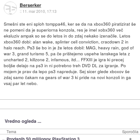
Berserker
::
11. mar 2010, 17:13
Smešni ste eni sploh tomppa46, ker se da na xbox360 piratizirat še
ne pomeni da je superiorna konzola, res je imel xobx360 več
eksluziv ampak so se do letos in do zdaj nekako izenačile. Letos
xbox360 dobi: alan wake, splinter cell conviction, cracdown 2 in
halo reach. Ps3 še bo in je že letos dobil: MAG, heavy rain, god of
war 3, grand turismo 5, pa če prištejemo uspehe lanskega leta z
uncharted 2, killzone 2, infamous, itd... FFXIII je igra ki precej
boljše delajo na ps3 in ni potrebno treh DVD DL za igranje. Po
mojem je prav da lepo ps3 napreduje. Sej sicer glede xboxov še
zdaj samo čakam na gears of war 3 ki pride na novi konzoli in ga
vsaj par let nebo.
Vredno ogleda ...
Tema
Sporočila
»
Prodanih 50 milijonov PlayStation 3
8