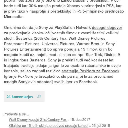
bode tudi kar 30% manjša prodaja Xboxov v primerjavi s PS3, kar
je prav tako v nasprotju s preteklostjo in ~5,5-milijonsko prednostjo
Microsofta.
Omenimo še, da je Sony za PlayStation Network
dosegel dogovor
za predvajanje visoko-ločljivostnih filmov z vsemi šestimi velikimi
studii. Šesterica (20th Century Fox, Walt Disney Pictures,
Paramount Pictures, Universal Pictures, Warner Bros. in Sony
Pictures Entertainment) bo sprva ponujala 19 filmov, ki jih bo
mogoče kupiti oz. najeti, med njimi pa so npr. Star Trek, District 9
in Inglourious Basterds. Sony je prekinil tudi več kot deset let
trajajočo tradicijo izdajanja iger le za osebne računalnike in svoje
konzole, saj so zagnali različico
strategije PoxNora za Facebook
.
Igranje PoxNore je brezplačno, šlo pa naj bi le za prvo izmed
mnogih Sonyjevih adaptacij svojih iger za Facebook.
24 komentarjev
Preberite si še…
Walt Disney kupuje 21st Century Fox
::
15. dec 2017
Kitajska po 15 letih ukinja prepoved prodaje konzol
::
26. jul 2015