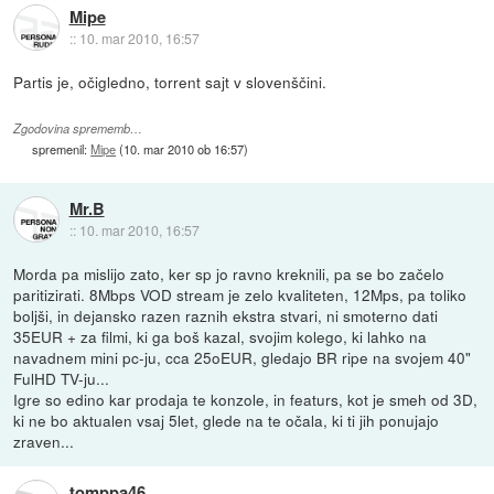
Mipe
::
10. mar 2010, 16:57
Partis je, očigledno, torrent sajt v slovenščini.
Zgodovina sprememb…
spremenil:
Mipe
(
10. mar 2010 ob 16:57
)
Mr.B
::
10. mar 2010, 16:57
Morda pa mislijo zato, ker sp jo ravno kreknili, pa se bo začelo
paritizirati. 8Mbps VOD stream je zelo kvaliteten, 12Mps, pa toliko
boljši, in dejansko razen raznih ekstra stvari, ni smoterno dati
35EUR + za filmi, ki ga boš kazal, svojim kolego, ki lahko na
navadnem mini pc-ju, cca 25oEUR, gledajo BR ripe na svojem 40"
FulHD TV-ju...
Igre so edino kar prodaja te konzole, in featurs, kot je smeh od 3D,
ki ne bo aktualen vsaj 5let, glede na te očala, ki ti jih ponujajo
zraven...
tomppa46