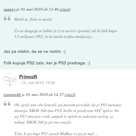
squngy
je
10. mar 2010 ob 12:46
izjavil
:
Motiš se. Zelo se motiš.
Če ne drugega se lahko že iz te novice vprašaš, ali bi folk kupu
5,5 miljonov PS2, če bi imela trojka emulacijo...
Jaz pa mislim, da se ne motim. :)
Folk kupuje PS2 zato, ker je PS3 predraga. :)
PrimozR
::
10. mar 2010, 15:09
tomppa46
je
10. mar 2010 ob 14:27
izjavil
:
Ok, igral sem obe konzoli, pa moram povedat, da je PS3 metanje
denarja. XBOX 360 ima FUL bolše in predvsem VEČ špilov. No
sej PS3 ima par cvetk, ampak to sploh ni zadosten razlog za
nakup. XBOX 360 je pa tut cenejši.
Tisti, ki pa kupi PS3 zaradi BluRay-ev pa je mal ....