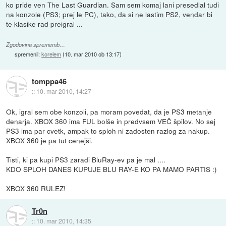
ko pride ven The Last Guardian. Sam sem komaj lani presedlal tudi
na konzole (PS3; prej le PC), tako, da si ne lastim PS2, vendar bi
te klasike rad preigral ...
Zgodovina sprememb…
spremenil:
korelem
(
10. mar 2010 ob 13:17
)
tomppa46
::
10. mar 2010, 14:27
Ok, igral sem obe konzoli, pa moram povedat, da je PS3 metanje
denarja. XBOX 360 ima FUL bolše in predvsem VEČ špilov. No sej
PS3 ima par cvetk, ampak to sploh ni zadosten razlog za nakup.
XBOX 360 je pa tut cenejši.
Tisti, ki pa kupi PS3 zaradi BluRay-ev pa je mal ....
KDO SPLOH DANES KUPUJE BLU RAY-E KO PA MAMO PARTIS :)
XBOX 360 RULEZ!
Tr0n
::
10. mar 2010, 14:35