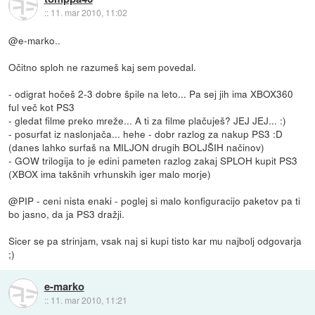
::
11. mar 2010, 11:02
@e-marko..
Očitno sploh ne razumeš kaj sem povedal.
- odigrat hočeš 2-3 dobre špile na leto... Pa sej jih ima XBOX360
ful več kot PS3
- gledat filme preko mreže... A ti za filme plačuješ? JEJ JEJ... :)
- posurfat iz naslonjača... hehe - dobr razlog za nakup PS3 :D
(danes lahko surfaš na MILJON drugih BOLJŠIH načinov)
- GOW trilogija to je edini pameten razlog zakaj SPLOH kupit PS3
(XBOX ima takšnih vrhunskih iger malo morje)
@PIP - ceni nista enaki - poglej si malo konfiguracijo paketov pa ti
bo jasno, da ja PS3 dražji.
Sicer se pa strinjam, vsak naj si kupi tisto kar mu najbolj odgovarja
;)
e-marko
::
11. mar 2010, 11:21