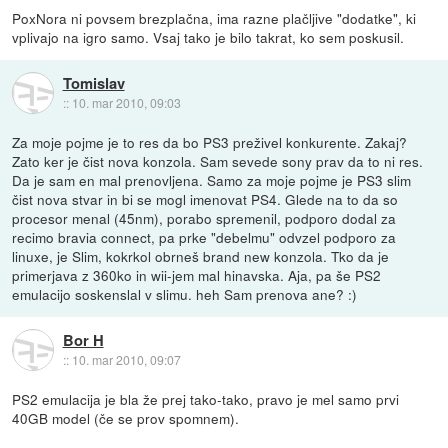
PoxNora ni povsem brezplačna, ima razne plačljive "dodatke", ki
vplivajo na igro samo. Vsaj tako je bilo takrat, ko sem poskusil.
Tomislav
::
10. mar 2010, 09:03
Za moje pojme je to res da bo PS3 preživel konkurente. Zakaj?
Zato ker je čist nova konzola. Sam sevede sony prav da to ni res.
Da je sam en mal prenovljena. Samo za moje pojme je PS3 slim
čist nova stvar in bi se mogl imenovat PS4. Glede na to da so
procesor menal (45nm), porabo spremenil, podporo dodal za
recimo bravia connect, pa prke "debelmu" odvzel podporo za
linuxe, je Slim, kokrkol obrneš brand new konzola. Tko da je
primerjava z 360ko in wii-jem mal hinavska. Aja, pa še PS2
emulacijo soskenslal v slimu. heh Sam prenova ane? :)
Bor H
::
10. mar 2010, 09:07
PS2 emulacija je bla že prej tako-tako, pravo je mel samo prvi
40GB model (če se prov spomnem).