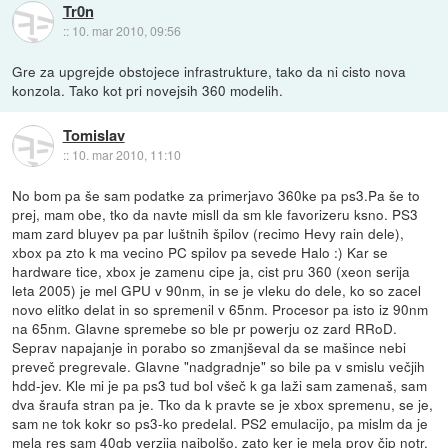
Tr0n
::
10. mar 2010, 09:56
Gre za upgrejde obstojece infrastrukture, tako da ni cisto nova
konzola. Tako kot pri novejsih 360 modelih.
Tomislav
::
10. mar 2010, 11:10
No bom pa še sam podatke za primerjavo 360ke pa ps3.Pa še to
prej, mam obe, tko da navte misll da sm kle favorizeru ksno. PS3
mam zard bluyev pa par luštnih špilov (recimo Hevy rain dele),
xbox pa zto k ma vecino PC spilov pa sevede Halo :) Kar se
hardware tice, xbox je zamenu cipe ja, cist pru 360 (xeon serija
leta 2005) je mel GPU v 90nm, in se je vleku do dele, ko so zacel
novo elitko delat in so spremenil v 65nm. Procesor pa isto iz 90nm
na 65nm. Glavne spremebe so ble pr powerju oz zard RRoD.
Seprav napajanje in porabo so zmanjševal da se mašince nebi
preveč pregrevale. Glavne "nadgradnje" so bile pa v smislu večjih
hdd-jev. Kle mi je pa ps3 tud bol všeč k ga laži sam zamenaš, sam
dva šraufa stran pa je. Tko da k pravte se je xbox spremenu, se je,
sam ne tok kokr so ps3-ko predelal. PS2 emulacijo, pa mislm da je
mela res sam 40gb verzija najbolšo, zato ker je mela prov čip notr.