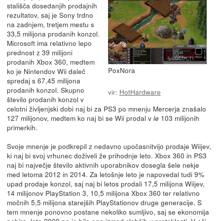
stališča dosedanjih prodajnih
rezultatov, saj je Sony trdno
na zadnjem, tretjem mestu s
33,5 milijona prodanih konzol.
Microsoft ima relativno lepo
prednost z 39 milijoni
prodanih Xbox 360, medtem
PoxNora
ko je Nintendov Wii daleč
spredaj s 67,45 milijona
prodanih konzol. Skupno
vir:
HotHardware
število prodanih konzol v
celotni življenjski dobi naj bi za PS3 po mnenju Mercerja znašalo
127 milijonov, medtem ko naj bi se Wii prodal v
103 milijonih
le
primerkih.
Svoje mnenje je podkrepil z nedavno upočasnitvijo prodaje Wiijev,
ki naj bi svoj vrhunec doživeli že prihodnje leto. Xbox 360 in PS3
naj bi največje število aktivnih uporabnikov dosegla šele nekje
med letoma 2012 in 2014. Za letošnje leto je napovedal tudi 9%
upad prodaje konzol, saj naj bi letos prodali 17,5 milijona Wiijev,
14 milijonov PlayStation 3, 10,5 milijona Xbox 360 ter relativno
močnih 5,5 milijona starejših PlayStationov druge generacije. S
tem mnenje ponovno postane nekoliko sumljivo, saj se ekonomija
pobira, leto 2009 pa je bilo eno izmed slabših v preteklosti. V oči