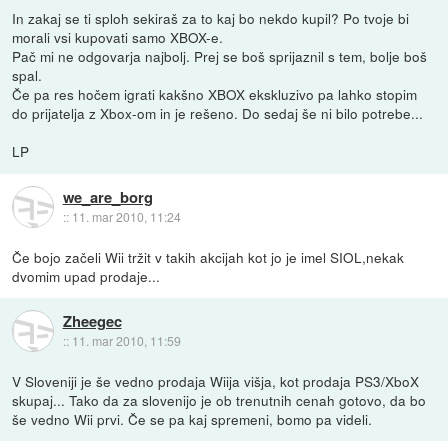
In zakaj se ti sploh sekiraš za to kaj bo nekdo kupil? Po tvoje bi
morali vsi kupovati samo XBOX-e.
Pač mi ne odgovarja najbolj. Prej se boš sprijaznil s tem, bolje boš
spal.
Če pa res hočem igrati kakšno XBOX ekskluzivo pa lahko stopim
do prijatelja z Xbox-om in je rešeno. Do sedaj še ni bilo potrebe...
LP
we_are_borg
::
11. mar 2010, 11:24
Če bojo začeli Wii tržit v takih akcijah kot jo je imel SIOL,nekak
dvomim upad prodaje...
Zheegec
::
11. mar 2010, 11:59
V Sloveniji je še vedno prodaja Wiija višja, kot prodaja PS3/XboX
skupaj... Tako da za slovenijo je ob trenutnih cenah gotovo, da bo
še vedno Wii prvi. Če se pa kaj spremeni, bomo pa videli.