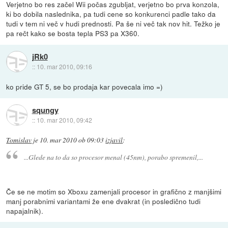
Verjetno bo res začel Wii počas zgubljat, verjetno bo prva konzola,
ki bo dobila naslednika, pa tudi cene so konkurenci padle tako da
tudi v tem ni več v hudi prednosti. Pa še ni več tak nov hit. Težko je
pa rečt kako se bosta tepla PS3 pa X360.
jRk0
::
10. mar 2010, 09:16
ko pride GT 5, se bo prodaja kar povecala imo =)
squngy
::
10. mar 2010, 09:42
Tomislav
je
10. mar 2010 ob 09:03
izjavil
:
...Glede na to da so procesor menal (45nm), porabo spremenil,...
Če se ne motim so Xboxu zamenjali procesor in grafično z manjšimi
manj porabnimi variantami že ene dvakrat (in posledično tudi
napajalnik).