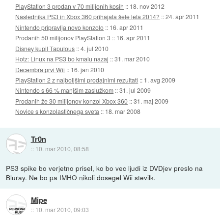
PlayStation 3 prodan v 70 milijonih kosih
::
18. nov 2012
Naslednika PS3 in Xbox 360 prihajata šele leta 2014?
::
24. apr 2011
Nintendo pripravlja novo konzolo
::
16. apr 2011
Prodanih 50 milijonov PlayStation 3
::
16. apr 2011
Disney kupil Tapulous
::
4. jul 2010
Hotz: Linux na PS3 bo kmalu nazaj
::
31. mar 2010
Decembra prvi Wii
::
16. jan 2010
PlayStation 2 z najboljšimi prodajnimi rezultati
::
1. avg 2009
Nintendo s 66 % manjšim zaslužkom
::
31. jul 2009
Prodanih že 30 milijonov konzol Xbox 360
::
31. maj 2009
Novice s konzolastičnega sveta
::
18. mar 2008
Tr0n
::
10. mar 2010, 08:58
PS3 spike bo verjetno prisel, ko bo vec ljudi iz DVDjev preslo na
Bluray. Ne bo pa IMHO nikoli dosegel Wii stevilk.
Mipe
::
10. mar 2010, 09:03