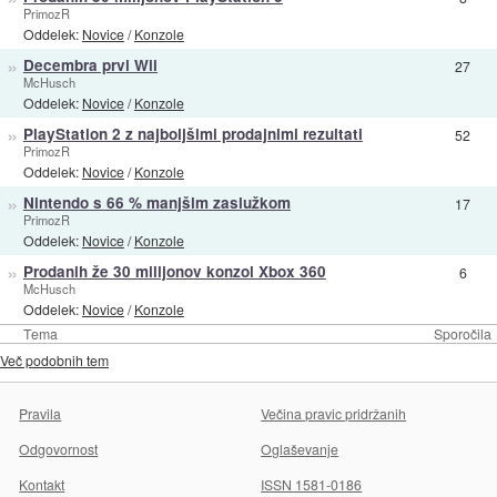
PrimozR
Oddelek:
Novice
/
Konzole
»
Decembra prvi Wii
27
McHusch
Oddelek:
Novice
/
Konzole
»
PlayStation 2 z najboljšimi prodajnimi rezultati
52
PrimozR
Oddelek:
Novice
/
Konzole
»
Nintendo s 66 % manjšim zaslužkom
17
PrimozR
Oddelek:
Novice
/
Konzole
»
Prodanih že 30 milijonov konzol Xbox 360
6
McHusch
Oddelek:
Novice
/
Konzole
Tema
Sporočila
Več podobnih tem
Pravila
Večina pravic pridržanih
Odgovornost
Oglaševanje
Kontakt
ISSN 1581-0186