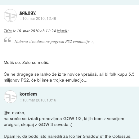
squngy
::
10. mar 2010, 12:46
Tr0n
je
10. mar 2010 ob 11:24
izjavil
:
Nobena ziva dusa ne pogresa PS2 emulacije. :)
Motiš se. Zelo se motiš.
Če ne drugega se lahko že iz te novice vprašaš, ali bi folk kupu 5,5
miljonov PS2, če bi imela trojka emulacijo...
korelem
::
10. mar 2010, 13:16
@e-marko,
na srečo so izdali prenovljena GOW 1/2, ki jih bom z veseljem
preigral, skupaj z GOW 3 seveda :)
Upam le, da bodo isto naredili za Ico ter Shadow of the Colossus,