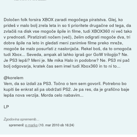
Določen folk forsira XBOX zaradi mogočega piratstva. Glej, ko
prideš v malo bolj zrela leta in so ti prioritete drugačne od tega, da
zvlačiš na disk vse mogoče špile in filme, tudi XBOX360 ni več tako
v prednosti. Piratizirati nočem (več), želim odigrati mogoče dva, tri
dobre špile na leto in gledati meni zanimive filme preko mreže,
mogoče še malo posurfati z naslonjača. Rekel boš, da to omogoča
tudi Xbox... Seveda, ampak ali lahko igraš gor GoW trilogijo? Ne.
Je PS3 lepši? Meni je. Me mika Halo in podobne? Ne. PS3 mi pač
bolj odgovarja, kratek čas sem imel tudi Xbox360 in to ni to...
@korelem
Vem, da so izdali za PS3. Točno o tem sem govoril. Potrebno bo
kupiti še enkrat ali pa obdržati PS2. Je pa res, da je grafično baje
lepša nova verzija. Morda celo nabavim...
LP
Zgodovina sprememb…
spremenil:
e-marko
(
10. mar 2010 ob 16:24
)