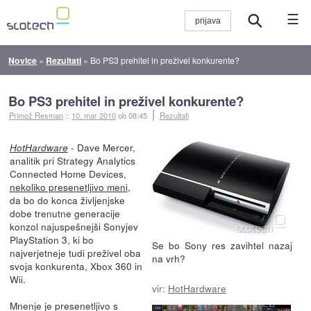
☰
Novice
»
Rezultati
»
Bo PS3 prehitel in preživel konkurente?
Bo PS3 prehitel in preživel konkurente?
Primož Resman
::
10. mar 2010
ob 08:45
Rezultati
- Dave Mercer,
HotHardware
analitik pri Strategy Analytics
Connected Home Devices,
nekoliko presenetljivo meni
,
da bo do konca življenjske
dobe trenutne generacije
konzol najuspešnejši Sonyjev
PlayStation 3, ki bo
Se bo Sony res zavihtel nazaj
najverjetneje tudi preživel oba
na vrh?
svoja konkurenta, Xbox 360 in
Wii.
vir:
HotHardware
Mnenje je presenetljivo s