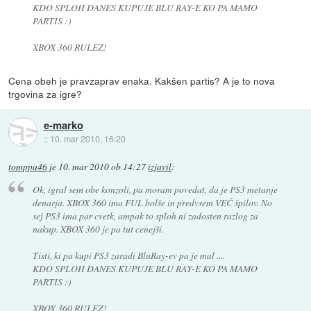
KDO SPLOH DANES KUPUJE BLU RAY-E KO PA MAMO
PARTIS :)
XBOX 360 RULEZ!
Cena obeh je pravzaprav enaka. Kakšen partis? A je to nova
trgovina za igre?
e-marko
::
10. mar 2010, 16:20
tomppa46
je
10. mar 2010 ob 14:27
izjavil
:
Ok, igral sem obe konzoli, pa moram povedat, da je PS3 metanje
denarja. XBOX 360 ima FUL bolše in predvsem VEČ špilov. No
sej PS3 ima par cvetk, ampak to sploh ni zadosten razlog za
nakup. XBOX 360 je pa tut cenejši.
Tisti, ki pa kupi PS3 zaradi BluRay-ev pa je mal ....
KDO SPLOH DANES KUPUJE BLU RAY-E KO PA MAMO
PARTIS :)
XBOX 360 RULEZ!