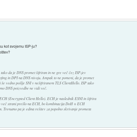
ku kot svojemu ISP-ju?
poštev?
tako da je DNS promet šifriran in ne gre več čez ISP-jev
ofing in DPI na DNS nivoju. Ampak to ne pomeni, da je promet
 še vedno pošlje SNI v nešifriranem TLS ClientHello. ISP tako
amo DNS poizvedbe ne vidi več.
la ECH (Encrypted Client Hello). ECH je naslednik ESNI in šifrira
 bo več strani prešlo na ECH, bo kombinacija DoH + ECH
. Trenutno pa je edina rešitev za popolno skrivanje prometa