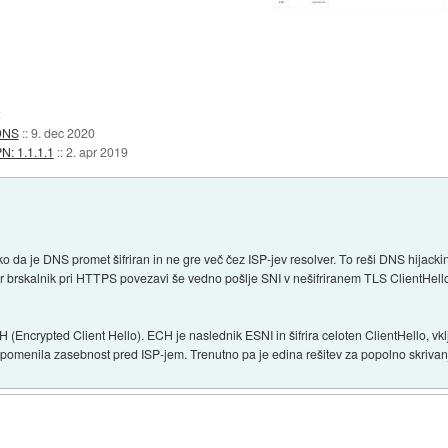
2
 DNS
::
9. dec 2020
N: 1.1.1.1
::
2. apr 2019
o da je DNS promet šifriran in ne gre več čez ISP-jev resolver. To reši DNS hijack
er brskalnik pri HTTPS povezavi še vedno pošlje SNI v nešifriranem TLS ClientHell
ECH (Encrypted Client Hello). ECH je naslednik ESNI in šifrira celoten ClientHello, vk
menila zasebnost pred ISP-jem. Trenutno pa je edina rešitev za popolno skriva