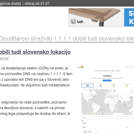
 umetne inteligence
::
včeraj ob 21:23
Cloudflarovi strežniki 1.1.1.1 dobili tudi slovensko lok
obili tudi slovensko lokacijo
ternet
 za dostavljanje vsebin (CDN) na svetu, je
ajo na poizvedbe DNS na naslovu 1.1.1.1. S tem
u z uporabo teh DNS-jev pa v Sloveniji zelo
ilisekundah, če vključimo tudi infrastrukturo
ično odgovarja na naše poizvedbe, poznamo
trira škodljive domene, s katerih na primer
leg tega preprečuje še dostop do strani, ki