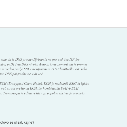
tako da je DNS promet šifriran in ne gre več čez ISP-jev
ofing in DPI na DNS nivoju. Ampak to ne pomeni, da je promet
 še vedno pošlje SNI v nešifriranem TLS ClientHello. ISP tako
amo DNS poizvedbe ne vidi več.
la ECH (Encrypted Client Hello). ECH je naslednik ESNI in šifrira
 bo več strani prešlo na ECH, bo kombinacija DoH + ECH
. Trenutno pa je edina rešitev za popolno skrivanje prometa
tovo ze slisal, kajne?