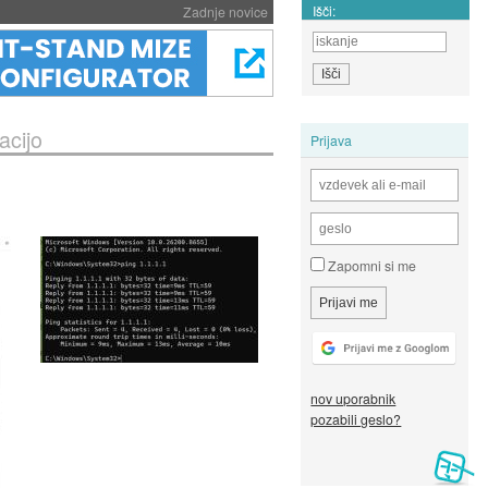
Išči:
Zadnje novice
acijo
Prijava
Zapomni si me
nov uporabnik
pozabili geslo?