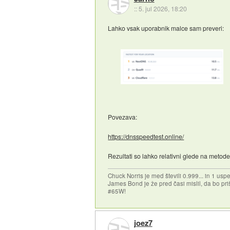
::
5. jul 2026, 18:20
Lahko vsak uporabnik malce sam preveri:
Povezava:
https://dnsspeedtest.online/
Rezultati so lahko relativni glede na meto
Chuck Norris je med števili 0.999... in 1 usp
James Bond je že pred časi mislil, da bo priš
#65W!
joez7