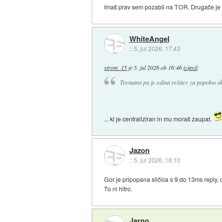
Imaš prav sem pozabil na TOR. Drugače je 
WhiteAngel
::
5. jul 2026, 17:43
strom_15
je
5. jul 2026 ob 16:46
izjavil
:
Trenutno pa je edina rešitev za popolno 
... ki je centraliziran in mu moraš zaupat.
Jazon
::
5. jul 2026, 18:10
Gor je pripopana sličica s 9 do 13ms reply, 
To ni hitro.
Jarno