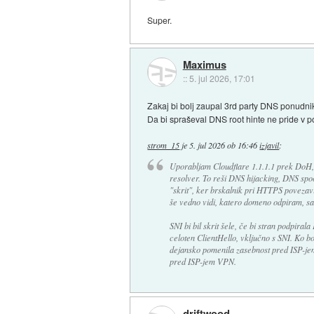
Super.
Maximus
::
5. jul 2026, 17:01
Zakaj bi bolj zaupal 3rd party DNS ponudni
Da bi spraševal DNS root hinte ne pride v 
strom_15
je
5. jul 2026 ob 16:46
izjavil
:
Uporabljam Cloudflare 1.1.1.1 prek DoH, 
resolver. To reši DNS hijacking, DNS spo
"skrit", ker brskalnik pri HTTPS povezavi
še vedno vidi, katero domeno odpiram, s
SNI bi bil skrit šele, če bi stran podpira
celoten ClientHello, vključno s SNI. Ko
dejansko pomenila zasebnost pred ISP-jem
pred ISP-jem VPN.
driftwood