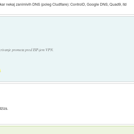
kar nekaj zanimivih DNS (poleg Cludflare): ControlD, Google DNS, Quad9, itd
skrivanje prometa pred ISP-jem VPN.
džizs.