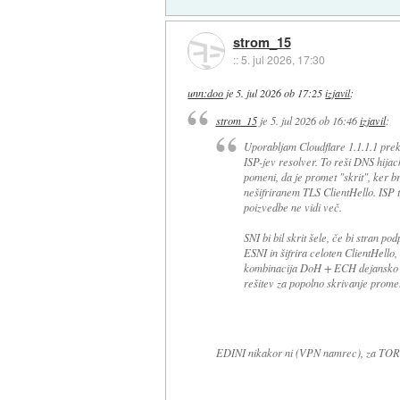
strom_15
::
5. jul 2026, 17:30
unn:doo
je
5. jul 2026 ob 17:25
izjavil
:
strom_15
je
5. jul 2026 ob 16:46
izjavil
:
Uporabljam Cloudflare 1.1.1.1 prek
ISP-jev resolver. To reši DNS hija
pomeni, da je promet "skrit", ker 
nešifriranem TLS ClientHello. ISP
poizvedbe ne vidi več.
SNI bi bil skrit šele, če bi stran 
ESNI in šifrira celoten ClientHello
kombinacija DoH + ECH dejansko p
rešitev za popolno skrivanje prom
EDINI nikakor ni (VPN namrec), za TOR si