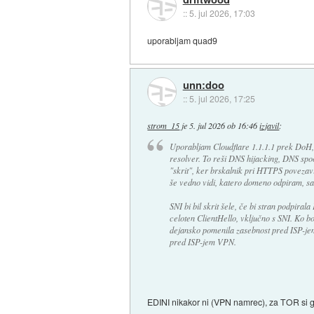
::
5. jul 2026, 17:03
uporabljam quad9
unn:doo
::
5. jul 2026, 17:25
strom_15
je
5. jul 2026 ob 16:46
izjavil
:
Uporabljam Cloudflare 1.1.1.1 prek DoH, 
resolver. To reši DNS hijacking, DNS spo
"skrit", ker brskalnik pri HTTPS povezavi
še vedno vidi, katero domeno odpiram, s
SNI bi bil skrit šele, če bi stran podpira
celoten ClientHello, vključno s SNI. Ko
dejansko pomenila zasebnost pred ISP-jem
pred ISP-jem VPN.
EDINI nikakor ni (VPN namrec), za TOR si go