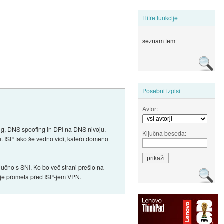
Hitre funkcije
seznam tem
Posebni izpisi
Avtor:
ing, DNS spoofing in DPI na DNS nivoju.
Ključna beseda:
o. ISP tako še vedno vidi, katero domeno
ljučno s SNI. Ko bo več strani prešlo na
nje prometa pred ISP-jem VPN.