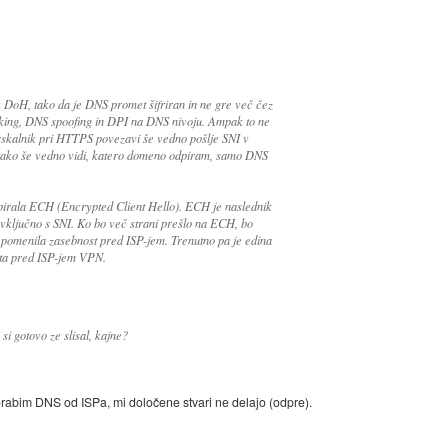
 DoH, tako da je DNS promet šifriran in ne gre več čez
cking, DNS spoofing in DPI na DNS nivoju. Ampak to ne
brskalnik pri HTTPS povezavi še vedno pošlje SNI v
 tako še vedno vidi, katero domeno odpiram, samo DNS
podpirala ECH (Encrypted Client Hello). ECH je naslednik
, vključno s SNI. Ko bo več strani prešlo na ECH, bo
omenila zasebnost pred ISP-jem. Trenutno pa je edina
eta pred ISP-jem VPN.
 gotovo ze slisal, kajne?
rabim DNS od ISPa, mi določene stvari ne delajo (odpre).