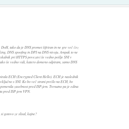
 DoH, tako da je DNS promet šifriran in ne gre več čez
cking, DNS spoofing in DPI na DNS nivoju. Ampak to ne
brskalnik pri HTTPS povezavi še vedno pošlje SNI v
 tako še vedno vidi, katero domeno odpiram, samo DNS
podpirala ECH (Encrypted Client Hello). ECH je naslednik
, vključno s SNI. Ko bo več strani prešlo na ECH, bo
omenila zasebnost pred ISP-jem. Trenutno pa je edina
eta pred ISP-jem VPN.
 gotovo ze slisal, kajne?