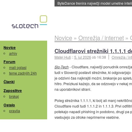
Spletne strani začele streči oglase za agente
Novice
»
Omrežja / internet
»
Novice
Cloudflarovi strežniki 1.1.1.1 d
arhiv
Matej Huš
::
5. jul 2026
ob 16:38
Omrežja / in
Forum
Slo-Tech
- Cloudflare, največji ponudnik omrežja
mali oglasi
tudi v Sloveniji postavil strežnike, ki odgovarj
teme zadnjih 24h
je odzivni čas najkrajši možni, brskanje po splet
Članki
hitro. Preizkusi kažejo, da se odzovejo v nekaj m
na uporabnikovi strani.
Zaposlitve
brskaj
Poleg strežnika 1.1.1.1, ki bolj ali manj nekrit
Ostalo
Cloudflare nudi tudi 1.1.1.2 in 1.1.1.3. Prvi odfil
pravila
potekajo napadi phishing in podobno, drugi pa po
vsebujejo za otroke neprimerne vsebine.