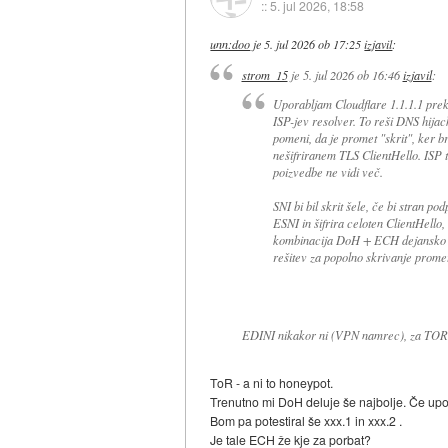
::
5. jul 2026, 18:58
unn:doo
je
5. jul 2026 ob 17:25
izjavil
:
strom_15
je
5. jul 2026 ob 16:46
izjavil
:
Uporabljam Cloudflare 1.1.1.1 prek
ISP-jev resolver. To reši DNS hija
pomeni, da je promet "skrit", ker 
nešifriranem TLS ClientHello. ISP
poizvedbe ne vidi več.
SNI bi bil skrit šele, če bi stran 
ESNI in šifrira celoten ClientHello
kombinacija DoH + ECH dejansko p
rešitev za popolno skrivanje prom
EDINI nikakor ni (VPN namrec), za TOR si
ToR - a ni to honeypot.
Trenutno mi DoH deluje še najbolje. Če upo
Bom pa potestiral še xxx.1 in xxx.2 .
Je tale ECH že kje za porbat?