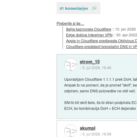
41 komentarjev
Preberite si še…
Italija kaznovala Cloudflare
::
10. jan 2026
Edge dobiva integriran VPN
::
30. apr 202
Apple in Cloudflare predlagata Oblivious
Cloudflare predstavil brezplačni DNS in VP
strom_15
::
5. jul 2026, 16:46
Uporabljam Cloudflare 1.1.1.1 prek DoH, tak
Ampak to ne pomeni, da je promet "skrit", k
odpiram, samo DNS poizvedbe ne vidi več.
SNI bi bil skrit šele, če bi stran podpirala 
ECH, bo kombinacija DoH + ECH dejansko po
skumpl
::
5. jul 2026, 16:58