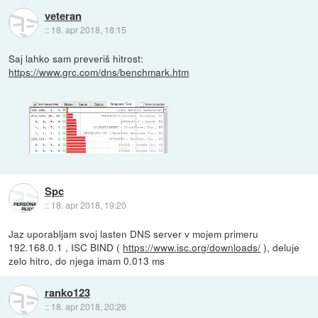
veteran
::
18. apr 2018, 18:15
Saj lahko sam preveriš hitrost:
https://www.grc.com/dns/benchmark.htm
Spc
::
18. apr 2018, 19:20
Jaz uporabljam svoj lasten DNS server v mojem primeru
192.168.0.1 , ISC BIND (
https://www.isc.org/downloads/
), deluje
zelo hitro, do njega imam 0.013 ms
ranko123
::
18. apr 2018, 20:26