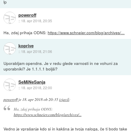
lp
poweroff
::
18. apr 2018, 20:35
Ha, zdaj prihaja ODNS:
https://www.schneier.com/blog/archives/...
koprive
::
18. apr 2018, 21:06
Uporabljam opendns. Je v redu glede varnosti in ne vohuni za
uporabniki? Je 1.1.1.1 boljši?
SeMiNeSanja
::
18. apr 2018, 22:00
poweroff
je
18. apr 2018 ob 20:35
izjavil
:
Ha, zdaj prihaja ODNS:
https://www.schneier.com/blog/archives/...
Vedno je vprašanje kdo si in kakšna je tvoja naloga, če ti bodo take