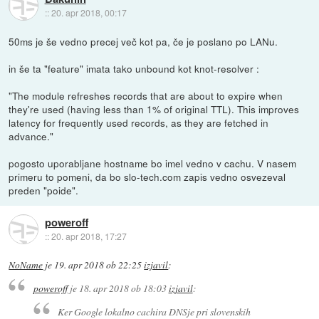
::
20. apr 2018, 00:17
50ms je še vedno precej več kot pa, če je poslano po LANu.
in še ta "feature" imata tako unbound kot knot-resolver :
"The module refreshes records that are about to expire when
they're used (having less than 1% of original TTL). This improves
latency for frequently used records, as they are fetched in
advance."
pogosto uporabljane hostname bo imel vedno v cachu. V nasem
primeru to pomeni, da bo slo-tech.com zapis vedno osvezeval
preden "poide".
poweroff
::
20. apr 2018, 17:27
NoName
je
19. apr 2018 ob 22:25
izjavil
:
poweroff
je
18. apr 2018 ob 18:03
izjavil
:
Ker Google lokalno cachira DNSje pri slovenskih