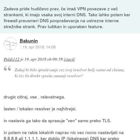
Zadeva pride hudičevo prav, če imaš VPN povezave z več
strankami, ki imajo vsaka svoj interni DNS. Tako lahko potem kar
firewall preusmeri DNS povpraševanja na ustrezne interne
strežnike strank. Prav luštkan in uporaben feature.
Bakunin
::
19. apr 2018, 14:08
Poldi112
je
19. apr 2018 ob 09:58
izjavil
:
Zakaj bi bilo spraševanje cez svoj resolver bolj varno od clienta,
ki čez tls direkt vpraša zunanji resolver?
drugic citiraj. vse . relevatnega.
lasten / lokalen resolver je najhitrejsi.
in nastavis ga tako da sprasuje "ven" samo preko TLS.
in potem ne rabis lokalnih naprav nic vec rocno nastavljati na
8.8.8.8 ali 1.1.1.1, ker dobijo IP (lokalnega) DNS kar preko