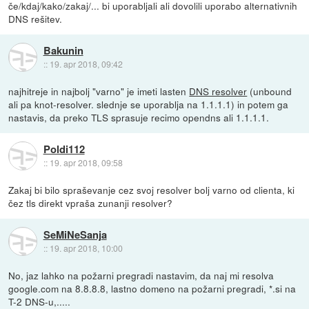
če/kdaj/kako/zakaj/... bi uporabljali ali dovolili uporabo alternativnih
DNS rešitev.
Bakunin
::
19. apr 2018, 09:42
najhitreje in najbolj "varno" je imeti lasten
DNS resolver
(unbound
ali pa knot-resolver. slednje se uporablja na 1.1.1.1) in potem ga
nastavis, da preko TLS sprasuje recimo opendns ali 1.1.1.1.
Poldi112
::
19. apr 2018, 09:58
Zakaj bi bilo spraševanje cez svoj resolver bolj varno od clienta, ki
čez tls direkt vpraša zunanji resolver?
SeMiNeSanja
::
19. apr 2018, 10:00
No, jaz lahko na požarni pregradi nastavim, da naj mi resolva
google.com na 8.8.8.8, lastno domeno na požarni pregradi, *.si na
T-2 DNS-u,.....