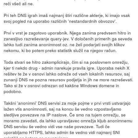
reči všeč ali ne.
Pri teh DNS igrah imaš najmanj štiri različne akterje, ki imajo vsak
svoj pogled na uporabo različnih 'nestandardnih obvozov'.
Prvi v vrst je zagotovo uporabnik. Njega zanima predvsem hitro in
zanesljivo razreševanje query-jev. V določenih primerih ga seveda
lahko tudi zanima anonimnost oz. ne želi podarjati svojih klikov
nekomu, ki bo potem preko statistik služil na njegov račun.
Toda stvari se hitro zakomplicirajo, čim si na poslovnem omrežju,
kjer ti nekdo drug - admin narekuje pravila igre. Uporaba nekih X
rešitev te že v osnovi lahko odreže od vseh lokalnih resursov, saj
zunanji DNS ne pozna resursov podjetja in jih ne more razreševati.
Tako si že v osnovi odrezan od kakšne Windows domene in
podobno.
Takšni 'anonimni' DNS servisi za moje pojme v prvi vrsti ustvarjajo
lažen vtis anonimnosti, saj na koncu še vedno vzpostavljamo
sledljive povezave na IP naslove. Če smo na tujem omrežju, se
moramo zavedati, da lahko upravljavec omrežja kljub anonimnemu
DNS servisu še vedno vidi vse naše povezave. Tudi če
uporabljamo HTTPS, lahko admin še vedno vidi najmanj SNI