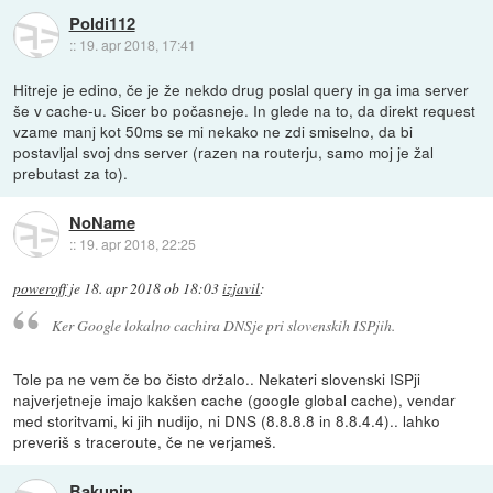
Poldi112
::
19. apr 2018, 17:41
Hitreje je edino, če je že nekdo drug poslal query in ga ima server
še v cache-u. Sicer bo počasneje. In glede na to, da direkt request
vzame manj kot 50ms se mi nekako ne zdi smiselno, da bi
postavljal svoj dns server (razen na routerju, samo moj je žal
prebutast za to).
NoName
::
19. apr 2018, 22:25
poweroff
je
18. apr 2018 ob 18:03
izjavil
:
Ker Google lokalno cachira DNSje pri slovenskih ISPjih.
Tole pa ne vem če bo čisto držalo.. Nekateri slovenski ISPji
najverjetneje imajo kakšen cache (google global cache), vendar
med storitvami, ki jih nudijo, ni DNS (8.8.8.8 in 8.8.4.4).. lahko
preveriš s traceroute, če ne verjameš.
Bakunin