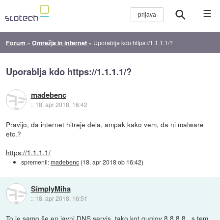
☰
Forum
»
Omrežja in internet
»
Uporablja kdo https://1.1.1.1/?
Uporablja kdo https://1.1.1.1/?
madebenc
::
18. apr 2018, 16:42
Pravijo, da internet hitreje dela, ampak kako vem, da ni malware
etc.?
https://1.1.1.1/
spremenil:
madebenc
(
18. apr 2018 ob 16:42
)
SimplyMiha
::
18. apr 2018, 16:51
To je samo še en javni DNS servis, tako kot guglov 8.8.8.8., s tem