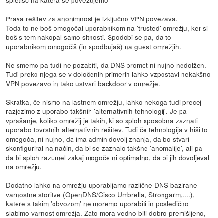
spletišč na katera se povezujemo.
Prava rešitev za anonimnost je izključno VPN povezava.
Toda to ne boš omogočal uporabnikom na 'trusted' omrežju, ker si
boš s tem nakopal samo sitnosti. Spodobi se pa, da to
uporabnikom omogočiš (in spodbujaš) na guest omrežjih.
Ne smemo pa tudi ne pozabiti, da DNS promet ni nujno nedolžen.
Tudi preko njega se v določenih primerih lahko vzpostavi nekakšno
VPN povezavo in tako ustvari backdoor v omrežje.
Skratka, če nismo na lastnem omrežju, lahko nekoga tudi precej
razjezimo z uporabo takšnih 'alternativnih tehnologij'. Je pa
vprašanje, koliko omrežij je takih, ki so sploh sposobna zaznati
uporabo tovrstnih alternativnih rešitev. Tudi če tehnologija v hiši to
omogoča, ni nujno, da ima admin dovolj znanja, da bo stvari
skonfiguriral na način, da bi se zaznalo takšne 'anomalije', ali pa
da bi sploh razumel zakaj mogoče ni optimalno, da bi jih dovoljeval
na omrežju.
Dodatno lahko na omrežju uporabljamo različne DNS bazirane
varnostne storitve (OpenDNS/Cisco Umbrella, Strongarm,....),
katere s takim 'obvozom' ne moremo uporabiti in posledično
slabimo varnost omrežja. Zato mora vedno biti dobro premišljeno,