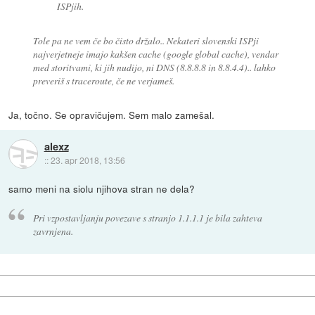
ISPjih.
Tole pa ne vem če bo čisto držalo.. Nekateri slovenski ISPji
najverjetneje imajo kakšen cache (google global cache), vendar
med storitvami, ki jih nudijo, ni DNS (8.8.8.8 in 8.8.4.4).. lahko
preveriš s traceroute, če ne verjameš.
Ja, točno. Se opravičujem. Sem malo zamešal.
alexz
::
23. apr 2018, 13:56
samo meni na siolu njihova stran ne dela?
Pri vzpostavljanju povezave s stranjo 1.1.1.1 je bila zahteva
zavrnjena.