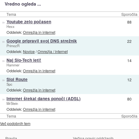
Vredno ogleda ...
Tema
Sporočila
»
Youtube zelo počasen
88
Hexx
Oddelek:
Omrežja in internet
»
Google pripravil svoj DNS strežnik
22
PrimozR
Oddelek:
Novice
/
Omrežja / internet
»
Naj Slo-Tech leti!
14
Hammer
Oddelek:
Omrežja in internet
»
Siol Route
12
Spc
Oddelek:
Omrežja in internet
»
Internet štekal danes ponoči (ADSL)
80
MrStein
Oddelek:
Omrežja in internet
Tema
Sporočila
Več podobnih tem
Pravila
Večina pravic pridržanih