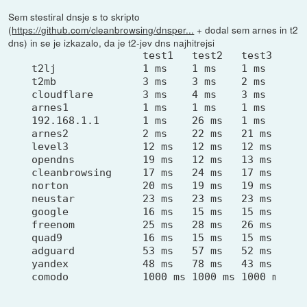
Sem stestiral dnsje s to skripto
(
https://github.com/cleanbrowsing/dnsper...
+ dodal sem arnes in t2
dns) in se je izkazalo, da je t2-jev dns najhitrejsi
                  test1   test2   test3   tes
t2lj              1 ms    1 ms    1 ms    1 m
t2mb              3 ms    3 ms    2 ms    3 m
cloudflare        3 ms    4 ms    3 ms    3 m
arnes1            1 ms    1 ms    1 ms    1 m
192.168.1.1       1 ms    26 ms   1 ms    1 m
arnes2            2 ms    22 ms   21 ms   2 m
level3            12 ms   12 ms   12 ms   12 
opendns           19 ms   12 ms   13 ms   20 
cleanbrowsing     17 ms   24 ms   17 ms   17 
norton            20 ms   19 ms   19 ms   19 
neustar           23 ms   23 ms   23 ms   23 
google            16 ms   15 ms   15 ms   38 
freenom           25 ms   28 ms   26 ms   25 
quad9             16 ms   15 ms   15 ms   17 
adguard           53 ms   57 ms   52 ms   57 
yandex            48 ms   78 ms   43 ms   43 