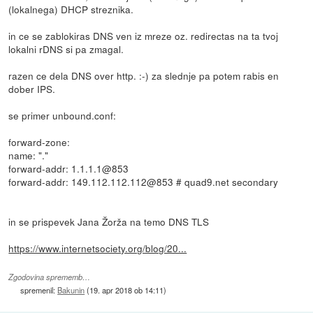
(lokalnega) DHCP streznika.
in ce se zablokiras DNS ven iz mreze oz. redirectas na ta tvoj
lokalni rDNS si pa zmagal.
razen ce dela DNS over http. :-) za slednje pa potem rabis en
dober IPS.
se primer unbound.conf:
forward-zone:
name: "."
forward-addr: 1.1.1.1@853
forward-addr: 149.112.112.112@853 # quad9.net secondary
in se prispevek Jana Žorža na temo DNS TLS
https://www.internetsociety.org/blog/20...
Zgodovina sprememb…
spremenil:
Bakunin
(
19. apr 2018 ob 14:11
)