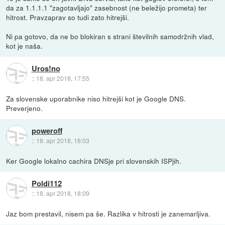
da za 1.1.1.1 "zagotavljajo" zasebnost (ne beležijo prometa) ter
hitrost. Pravzaprav so tudi zato hitrejši.
Ni pa gotovo, da ne bo blokiran s strani številnih samodržnih vlad,
kot je naša.
Uros!no
::
18. apr 2018, 17:55
Za slovenske uporabnike niso hitrejši kot je Google DNS.
Preverjeno.
poweroff
::
18. apr 2018, 18:03
Ker Google lokalno cachira DNSje pri slovenskih ISPjih.
Poldi112
::
18. apr 2018, 18:09
Jaz bom prestavil, nisem pa še. Razlika v hitrosti je zanemarljiva.