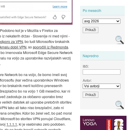
Po mesecih
 Podobno kot je v Mozilla v Firefox za
 iz nekaterih držav - Slovenije ni med njimi -
podporo za VPN
, bo tudi Microsoftov brskalnik
 kmalu dobil VPN
, so
sporočili iz Redmonda
.
e bo imenovala Microsoft Edge Secure Network
Napredno
malu na voljo za uporabnike razvijalskih verzij
.
Išči:
e Network bo na voljo, če bomo imeli svoj
Microsoftu (kar večina uporabnikov Windows
Avtor:
er bo brskalnik meril količino prenesenih
Brezplačno bo na voljo 1 GB mesečno, kar ni
mveč zadostuje za občasno uporabo brez
velikih datotek ali uporabe pretočnih storitev.
PN tako ali tako niso brezplačni, zato ni
ana omejitev. Kdor bo želel več, bo pač moral
a Microsoft bo storitev VPN ponujal Cloudflare,
 svoj
1.1.1.1
, ki je vsebinsko zelo podoben.
jo, da ne bodo hranili nobenih osebnih