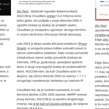
Slo-Tech
- Italijanski regulator telekomunikacij
AGCOM je Cloudflaru
izrekel
14,2 milijona evrov
težko globo, ker podjetje v svoje strežnike DNS ni
a za
vgradilo blokad za dostop do piratskih vsebin.
veniji
Slo-Tech
-
Cloudflare je neuspešno ugovarjal, da tega tehnično
 DNS na
uporabnike
ni možno storiti brez žrtvovanja hitrosti delovanja.
ožni,
vgradila 
loveniji
Edge
zelo
Leta 2024 je Italija uvedla ščit pred piratstvom (
Piracy
kaj
Storitev s
Shield
), ki omogoča prijavo kršitev avtorskih pravic in
in bo že k
njihovo avtomatično obdelavo. Nato morajo ponudniki
(dev build)
infrastrukture, kamor sodijo ponudniki dostopa do
interneta, VPN-ja, gostovanja, upravljavci spletnih
o
Edge Secur
strani in drugi onemogočiti dostop do problematičnih
are nudi
račun pri 
strani. AGCOM meni, da tudi Cloudflare sodi v to
omene, s
11 ima), k
skupino, saj njihovi strežniki DNS na naslovu 1.1.1.1
odobno,
podatkov. 
omogočajo razreševanje zahtevkov po naslovih IP.
i, ki
veliko, te
prenašanje 
Cloudflare trdi, da je nevtralni posrednik, ki nudi
Večinoma V
tehnične storitve (CDN, DNS resolver, WARP, reverse
nepričakov
proxy service). AGCOM je na splošno drugačnega
plačati. Z
mnenja, saj
je bil tudi od Googla zahteval
, da njegova
ki že nudi
strežnika (8.8.8.8 in...
Zagotavlja