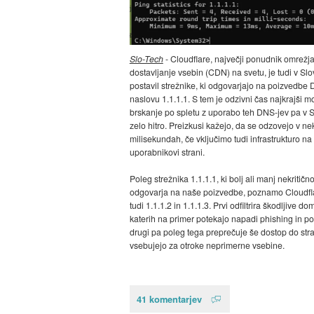
Slo-Tech
- Cloudflare, največji ponudnik omrežj
dostavljanje vsebin (CDN) na svetu, je tudi v Slo
postavil strežnike, ki odgovarjajo na poizvedbe
naslovu 1.1.1.1. S tem je odzivni čas najkrajši m
brskanje po spletu z uporabo teh DNS-jev pa v S
zelo hitro. Preizkusi kažejo, da se odzovejo v ne
milisekundah, če vključimo tudi infrastrukturo na
uporabnikovi strani.
Poleg strežnika 1.1.1.1, ki bolj ali manj nekritičn
odgovarja na naše poizvedbe, poznamo Cloudfl
tudi 1.1.1.2 in 1.1.1.3. Prvi odfiltrira škodljive d
katerih na primer potekajo napadi phishing in p
drugi pa poleg tega preprečuje še dostop do stran
vsebujejo za otroke neprimerne vsebine.
41 komentarjev