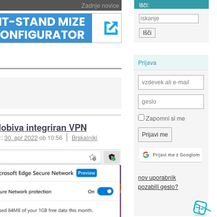
Išči:
Zadnje novice
Prijava
Zapomni si me
obiva integriran VPN
::
30. apr 2022
ob 10:56
Brskalniki
nov uporabnik
pozabili geslo?