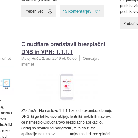
podatkov i
15 komentarjev
Preberi več
podatkov v
Preberi 
Cloudflare predstavil brezplačni
DNS in VPN: 1.1.1.1
nternet
Matej Huš
::
2. apr 2019
ob 00:00
Omrežja /
internet
h
S),
Slo-Tech
- Na naslovu 1.1.1.1 že od novembra domuje
b obisku
DNS, ki ga lahko uporabljajo lastniki mobilnih naprav,
teva
če namestijo Cloudflarovo brezplačno aplikacijo.
trežniki
Sedaj so storitev še nadgradili
, tako da z isto
streže
aplikacijo na naslovu 1.1.1.1 najdemo tudi brezplačni
 tudi