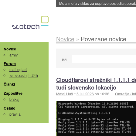
Meta mora v sklad za odpravo posledic uporabe
Novice
»
Povezane novice
Novice
arhiv
Išči:
Forum
mali oglasi
teme zadnjih 24h
Cloudflarovi strežniki 1.1.1.1 d
Članki
tudi slovensko lokacijo
Zaposlitve
Matej Huš
::
5. jul 2026
ob 16:38
Omrežja / in
brskaj
Ostalo
pravila