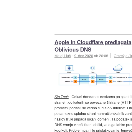
Apple in Cloudflare predlagata
Oblivious DNS
Matej Huš
::
9. dec 2020
ob 20:08
Omrežja / i
Slo-Tech
- Četudi dandanes deskamo po spletni
straneh, do katerih so povezane šifrirane (HTTP
prometni podatki še vedno curljajo v internet. O
posamezne spletne strani namreč brskalnik zah
naslov IP, ki pripada iskani domeni. Ta podatek s
DNS vrnejo v nešifrirani obliki, zato ga lahko pre
kdorkoli. Problem pa ni le prisluškovanje, temveč