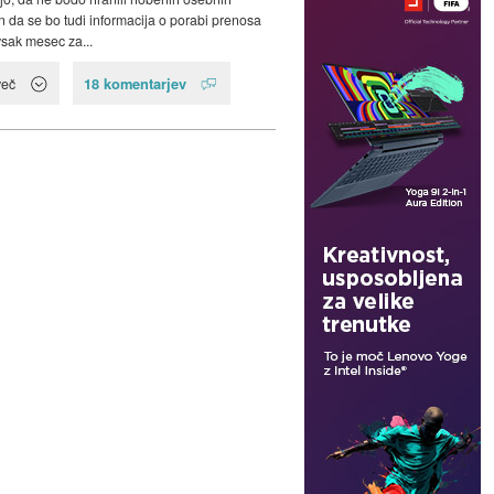
n da se bo tudi informacija o porabi prenosa
sak mesec za...
18 komentarjev
več