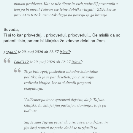
nimam problema. Kar se tiče čipov in vseh področij povezanih s
tem pa bi moral Taiwan vse letne dobičke vlagati v ZDA, ker so
prav ZDA tiste ki tisti otok držijo na površju in ga branijo.
Seveda,
Ti si to kar prioveduj... pripoveduj, pripoveduj... Če misliš da so
patenti tisto, potem bi kitajska že zdavne delal na 2nm.
gozdar1
je
29. maj 2026 ob 12:57
izjavil
:
Poldi112
je
29. maj 2026 ob 12:27
izjavil
:
To je bila zgolj posledica zahodne kolonialne
politike, ki je še par desetletij po 2. sv. vojni
izolirala kitajce, ker so si drznili pregnati
okupatorja.
V ničemer pa to ne spremeni dejstva, da je Tajvan
kitajski. Ja, kitajci jim puščajo avtonimijo, to je pa
tudi vse.
Saj še sam Tajvan pravi, da niso suverena država in
jim kraj pameti ne pade, da bi se razglasili za