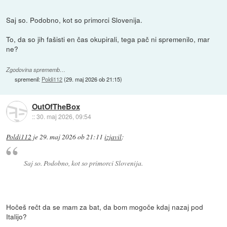
Saj so. Podobno, kot so primorci Slovenija.
To, da so jih fašisti en čas okupirali, tega pač ni spremenilo, mar
ne?
Zgodovina sprememb…
spremenil:
Poldi112
(
29. maj 2026 ob 21:15
)
OutOfTheBox
::
30. maj 2026, 09:54
Poldi112
je
29. maj 2026 ob 21:11
izjavil
:
Saj so. Podobno, kot so primorci Slovenija.
Hočeš rečt da se mam za bat, da bom mogoče kdaj nazaj pod
Italijo?