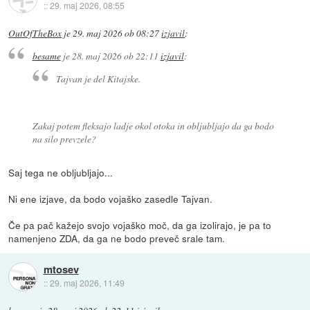
::
29. maj 2026, 08:55
OutOfTheBox
je
29. maj 2026 ob 08:27
izjavil
:
besame
je
28. maj 2026 ob 22:11
izjavil
:
Tajvan je del Kitajske.
Zakaj potem fleksajo ladje okol otoka in obljubljajo da ga bodo
na silo prevzele?
Saj tega ne obljubljajo...
Ni ene izjave, da bodo vojaško zasedle Tajvan.
Če pa pač kažejo svojo vojaško moč, da ga izolirajo, je pa to
namenjeno ZDA, da ga ne bodo preveč srale tam.
mtosev
::
29. maj 2026, 11:49