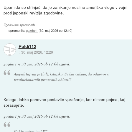
Upam da se strinjaš, da je zanikanje nosilne ameriške vloge v vojni
proti japonski revizija zgodovine.
Zgodovina sprememb…
spremenilo:
gozdar1
(
30. maj 2026 ob 12:10
)
Poldi112
::
30. maj 2026, 12:29
gozdar1
je
30. maj 2026 ob 12:08
izjavil
:
Ampak tajvan je (bil), kitajska. Še kar čakam, da odgovor o
revolucionarnih prevzemih oblasti?
Kolega, lahko ponovno postavite vprašanje, ker nimam pojma, kaj
sprašujete.
gozdar1
je
30. maj 2026 ob 12:08
izjavil
:
Kaj je potem tvoj RT,..