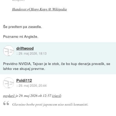
Handover of Hong Kong @ Wikipedia
Še predtem pa zasedla.
Poznamo mi Angleže.
driftwood
::
29. maj 2026, 18:13
Previdno NVIDIA, Tajvan je le otok, če bo kup denarja prevelik, se
lahko vse skupaj prevrne.
Poldi112
::
29. maj 2026, 20:44
gozdar1
je
29. maj 2026 ob 12:57
izjavil
:
Glavnino borbe proti japoncem niso nosili komunisti.