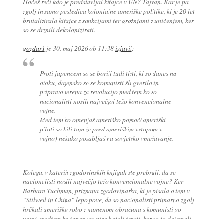
Hočeš reči kdo je predstavljal kitajce v UN? Tajvan. Kar je pa
zgolj in samo posledica kolonialne ameriške politike, ki je 20 let
brutalizirala kitajce z sankcijami ter grožnjami z uničenjem, ker
so se drznili dekolonizirati.
gozdar1
je
30. maj 2026 ob 11:38
izjavil
:
Proti japoncem so se borili tudi tisti, ki so danes na
otoku, dajensko so se komunisti šli gverilo in
pripravo terena za revolucijo med tem ko so
nacionalisti nosili največjoi težo konvencionalne
vojne.
Med tem ko omenjaš ameriško pomoč(ameriški
piloti so bili tam že pred ameriškim vstopom v
vojno) nekako pozabljaš na sovjetsko vmešavanje.
Kolega, v katerih zgodovinskih knjigah ste prebrali, da so
nacionalisti nosili največjo težo konvencionalne vojne? Ker
Barbara Tuchman, priznana zgodovinarka, ki je pisala o tem v
"Stilwell in China" lepo pove, da so nacionalisti primarno zgolj
hrčkali ameriško robo z namenom obračuna s komunisti po
vojni, medtem ko japoncev niso hoteli tepsti, ker so to dojemali