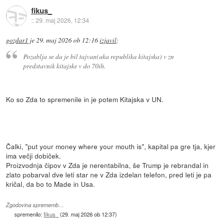
fikus_
::
29. maj 2026, 12:34
gozdar1
je
29. maj 2026 ob 12:16
izjavil
:
Pozablja se da je bil tajvan(aka republika kitajska) v zn
predstavnik kitajske v do 70ih.
Ko so Zda to spremenile in je potem Kitajska v UN.
Čalki, "put your money where your mouth is", kapital pa gre tja, kjer
ima večji dobiček.
Proizvodnja čipov v Zda je nerentabilna, še Trump je rebrandal in
zlato pobarval dve leti star ne v Zda izdelan telefon, pred leti je pa
kričal, da bo to Made in Usa.
Zgodovina sprememb…
spremenilo:
fikus_
(
29. maj 2026 ob 12:37
)