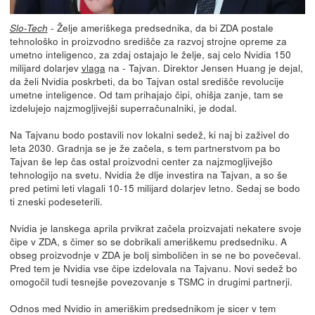
- Želje ameriškega predsednika, da bi ZDA postale
Slo-Tech
tehnološko in proizvodno središče za razvoj strojne opreme za
umetno inteligenco, za zdaj ostajajo le želje, saj celo Nvidia 150
milijard dolarjev
vlaga
na - Tajvan. Direktor Jensen Huang je dejal,
da želi Nvidia poskrbeti, da bo Tajvan ostal središče revolucije
umetne inteligence. Od tam prihajajo čipi, ohišja zanje, tam se
izdelujejo najzmogljivejši superračunalniki, je dodal.
Na Tajvanu bodo postavili nov lokalni sedež, ki naj bi zaživel do
leta 2030. Gradnja se je že začela, s tem partnerstvom pa bo
Tajvan še lep čas ostal proizvodni center za najzmogljivejšo
tehnologijo na svetu. Nvidia že dlje investira na Tajvan, a so še
pred petimi leti vlagali 10-15 milijard dolarjev letno. Sedaj se bodo
ti zneski podeseterili.
Nvidia je lanskega aprila prvikrat začela proizvajati nekatere svoje
čipe v ZDA, s čimer so se dobrikali ameriškemu predsedniku. A
obseg proizvodnje v ZDA je bolj simboličen in se ne bo povečeval.
Pred tem je Nvidia vse čipe izdelovala na Tajvanu. Novi sedež bo
omogočil tudi tesnejše povezovanje s TSMC in drugimi partnerji.
Odnos med Nvidio in ameriškim predsednikom je sicer v tem