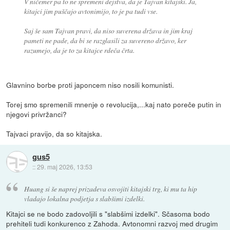
V ničemer pa to ne spremeni dejstva, da je Tajvan kitajski. Ja,
kitajci jim puščajo avtonimijo, to je pa tudi vse.
Saj še sam Tajvan pravi, da niso suverena država in jim kraj
pameti ne pade, da bi se razglasili za suvereno državo, ker
razumejo, da je to za kitajce rdeča črta.
Glavnino borbe proti japoncem niso nosili komunisti.
Torej smo spremenili mnenje o revolucija,...kaj nato poreče putin in
njegovi privržanci?
Tajvaci pravijo, da so kitajska.
gus5
::
29. maj 2026, 13:53
Huang si še naprej prizadeva osvojiti kitajski trg, ki mu ta hip
vladajo lokalna podjetja s slabšimi izdelki.
Kitajci se ne bodo zadovoljili s "slabšimi izdelki". Sčasoma bodo
prehiteli tudi konkurenco z Zahoda. Avtonomni razvoj med drugim