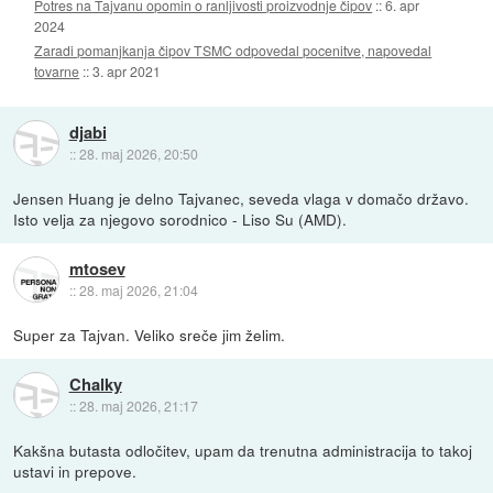
Potres na Tajvanu opomin o ranljivosti proizvodnje čipov
::
6. apr
2024
Zaradi pomanjkanja čipov TSMC odpovedal pocenitve, napovedal
tovarne
::
3. apr 2021
djabi
::
28. maj 2026, 20:50
Jensen Huang je delno Tajvanec, seveda vlaga v domačo državo.
Isto velja za njegovo sorodnico - Liso Su (AMD).
mtosev
::
28. maj 2026, 21:04
Super za Tajvan. Veliko sreče jim želim.
Chalky
::
28. maj 2026, 21:17
Kakšna butasta odločitev, upam da trenutna administracija to takoj
ustavi in prepove.