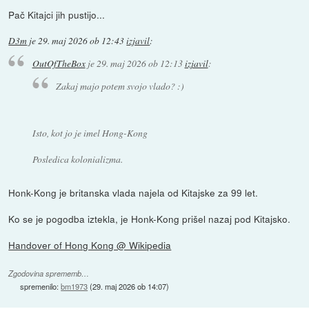
Pač Kitajci jih pustijo...
D3m
je
29. maj 2026 ob 12:43
izjavil
:
OutOfTheBox
je
29. maj 2026 ob 12:13
izjavil
:
Zakaj majo potem svojo vlado? :)
Isto, kot jo je imel Hong-Kong
Posledica kolonializma.
Honk-Kong je britanska vlada najela od Kitajske za 99 let.
Ko se je pogodba iztekla, je Honk-Kong prišel nazaj pod Kitajsko.
Handover of Hong Kong @ Wikipedia
Zgodovina sprememb…
spremenilo:
bm1973
(
29. maj 2026 ob 14:07
)