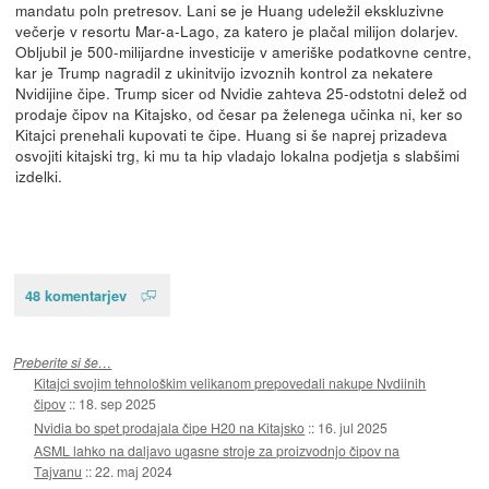
mandatu poln pretresov. Lani se je Huang udeležil ekskluzivne
večerje v resortu Mar-a-Lago, za katero je plačal milijon dolarjev.
Obljubil je 500-milijardne investicije v ameriške podatkovne centre,
kar je Trump nagradil z ukinitvijo izvoznih kontrol za nekatere
Nvidijine čipe. Trump sicer od Nvidie zahteva 25-odstotni delež od
prodaje čipov na Kitajsko, od česar pa želenega učinka ni, ker so
Kitajci prenehali kupovati te čipe. Huang si še naprej prizadeva
osvojiti kitajski trg, ki mu ta hip vladajo lokalna podjetja s slabšimi
izdelki.
48 komentarjev
Preberite si še…
Kitajci svojim tehnološkim velikanom prepovedali nakupe Nvdiinih
čipov
::
18. sep 2025
Nvidia bo spet prodajala čipe H20 na Kitajsko
::
16. jul 2025
ASML lahko na daljavo ugasne stroje za proizvodnjo čipov na
Tajvanu
::
22. maj 2024