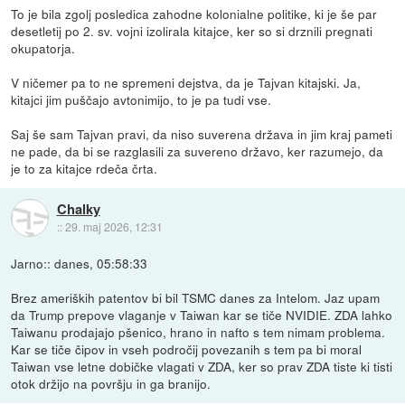
To je bila zgolj posledica zahodne kolonialne politike, ki je še par
desetletij po 2. sv. vojni izolirala kitajce, ker so si drznili pregnati
okupatorja.
V ničemer pa to ne spremeni dejstva, da je Tajvan kitajski. Ja,
kitajci jim puščajo avtonimijo, to je pa tudi vse.
Saj še sam Tajvan pravi, da niso suverena država in jim kraj pameti
ne pade, da bi se razglasili za suvereno državo, ker razumejo, da
je to za kitajce rdeča črta.
Chalky
::
29. maj 2026, 12:31
Jarno:: danes, 05:58:33
Brez ameriških patentov bi bil TSMC danes za Intelom. Jaz upam
da Trump prepove vlaganje v Taiwan kar se tiče NVIDIE. ZDA lahko
Taiwanu prodajajo pšenico, hrano in nafto s tem nimam problema.
Kar se tiče čipov in vseh področij povezanih s tem pa bi moral
Taiwan vse letne dobičke vlagati v ZDA, ker so prav ZDA tiste ki tisti
otok držijo na površju in ga branijo.