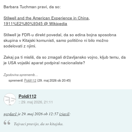
Barbara Tuchman pravi, da so:
Stilwell and the American Experience in China,
1911%E2%80%9345 @ Wikipedia
Stilwell je FDR-u direkt povedal, da so edina bojna sposobna
skupina v Kitajski komunisti, samo politično ni bilo možno
sodelovati z njimi.
Zakaj pa ti misliš, da so zmagali državljansko vojno, kljub temu, da
je USA vojaški aparat podpiral nacionaliste?
Zgodovina sprememb…
spremenil:
Poldi112
(
29. maj 2026 ob 20:45
)
Poldi112
::
29. maj 2026, 21:11
gozdar1
je
29. maj 2026 ob 12:57
izjavil
:
Tajvaci pravijo, da so kitajska.