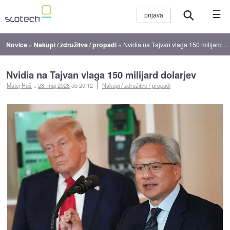
☰
Novice
»
Nakupi / združitve / propadi
»
Nvidia na Tajvan vlaga 150 milijard dolarjev
Nvidia na Tajvan vlaga 150 milijard dolarjev
Matej Huš
::
28. maj 2026
ob 20:12
Nakupi / združitve / propadi