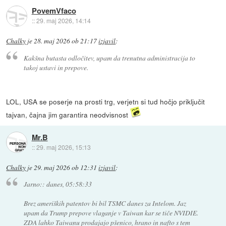
PovemVfaco
::
29. maj 2026, 14:14
Chalky
je
28. maj 2026 ob 21:17
izjavil
:
Kakšna butasta odločitev, upam da trenutna administracija to
takoj ustavi in prepove.
LOL, USA se poserje na prosti trg, verjetn si tud hočjo priključit
tajvan, čajna jim garantira neodvisnost
Mr.B
::
29. maj 2026, 15:13
Chalky
je
29. maj 2026 ob 12:31
izjavil
:
Jarno:: danes, 05:58:33
Brez ameriških patentov bi bil TSMC danes za Intelom. Jaz
upam da Trump prepove vlaganje v Taiwan kar se tiče NVIDIE.
ZDA lahko Taiwanu prodajajo pšenico, hrano in nafto s tem