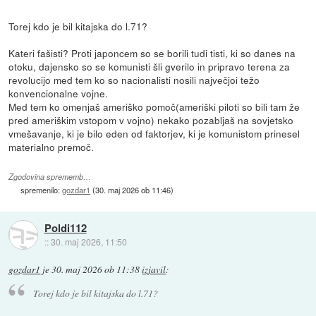
Torej kdo je bil kitajska do l.71?
Kateri fašisti? Proti japoncem so se borili tudi tisti, ki so danes na
otoku, dajensko so se komunisti šli gverilo in pripravo terena za
revolucijo med tem ko so nacionalisti nosili največjoi težo
konvencionalne vojne.
Med tem ko omenjaš ameriško pomoč(ameriški piloti so bili tam že
pred ameriškim vstopom v vojno) nekako pozabljaš na sovjetsko
vmešavanje, ki je bilo eden od faktorjev, ki je komunistom prinesel
materialno premoč.
Zgodovina sprememb…
spremenilo:
gozdar1
(
30. maj 2026 ob 11:46
)
Poldi112
::
30. maj 2026, 11:50
gozdar1
je
30. maj 2026 ob 11:38
izjavil
:
Torej kdo je bil kitajska do l.71?