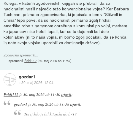
Kolega, v katerih zgodovinskih knjigah ste prebrali, da so
nacionalisti nosili največjo težo konvencionalne vojne? Ker Barbara
Tuchman, priznana zgodovinarka, ki je pisala o tem v "Stilwell in
China" lepo pove, da so nacionalisti primarno zgolj hrčkali
ameriško robo z namenom obračuna s komunisti po vojni, medtem
ko japoncev niso hoteli tepsti, ker so to dojemali kot delo
kolonialcev (ni to naša vojna, mi bomo zgolj počakali, da se konča
in nato svojo vojsko uporabili za dominacijo države).
Zgodovina sprememb…
spremenil:
Poldi112
(
30. maj 2026 ob 11:57
)
gozdar1
::
30. maj 2026, 12:04
Poldi112
je
30. maj 2026 ob 11:50
izjavil
:
gozdar1
je
30. maj 2026 ob 11:38
izjavil
:
Torej kdo je bil kitajska do l.71?