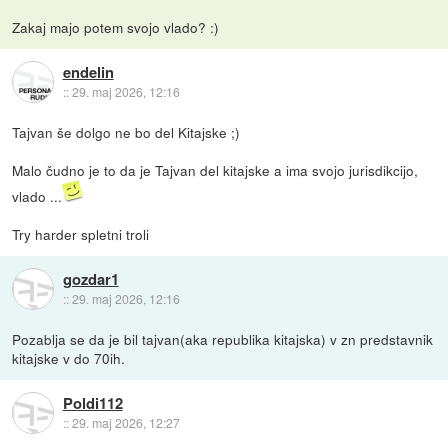
Zakaj majo potem svojo vlado? :)
endelin
::
29. maj 2026, 12:16
Tajvan še dolgo ne bo del Kitajske ;)
Malo čudno je to da je Tajvan del kitajske a ima svojo jurisdikcijo,
vlado ...
Try harder spletni troli
gozdar1
::
29. maj 2026, 12:16
Pozablja se da je bil tajvan(aka republika kitajska) v zn predstavnik
kitajske v do 70ih.
Poldi112
::
29. maj 2026, 12:27