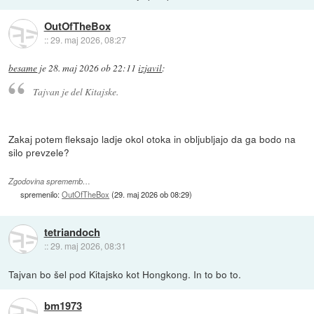
OutOfTheBox
::
29. maj 2026, 08:27
besame
je
28. maj 2026 ob 22:11
izjavil
:
Tajvan je del Kitajske.
Zakaj potem fleksajo ladje okol otoka in obljubljajo da ga bodo na
silo prevzele?
Zgodovina sprememb…
spremenilo:
OutOfTheBox
(
29. maj 2026 ob 08:29
)
tetriandoch
::
29. maj 2026, 08:31
Tajvan bo šel pod Kitajsko kot Hongkong. In to bo to.
bm1973