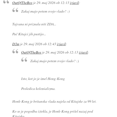
OutOfTheBox
je
29. maj 2026 ob 12:13
izjavil
:
Zakaj majo potem svojo vlado? :)
Tajvana ni priznala niti ZDA...
Pač Kitajci jih pustijo...
D3m
je
29. maj 2026 ob 12:43
izjavil
:
OutOfTheBox
je
29. maj 2026 ob 12:13
izjavil
:
Zakaj majo potem svojo vlado? :)
Isto, kot jo je imel Hong-Kong
Posledica kolonializma.
Honk-Kong je britanska vlada najela od Kitajske za 99 let.
Ko se je pogodba iztekla, je Honk-Kong prišel nazaj pod
Kitajsko.