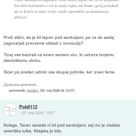
kot delo kolonialcev (ni to naša vojna, mi bomo zgolj počakali,
da se konča in nato svojo vojsko uporabili za dominacijo
države).
Prvič slišm, da je bil tajvan pod sankcijami, pa ne da sedaj
zagovarjaš prevzeme oblasti z revolucijo?
Torej vse baziraš na enem samem viru, ki ustreza tvojemu
ideološkemu okviru.
Sicer pa preden admin vse skupaj pobriše, ker izven teme.
Zgodovina sprememb…
spremenilo:
gozdar1
(
30. maj 2026 ob 12:07
)
Poldi112
::
30. maj 2026, 12:07
Kolega, Tavan seveda ni bil pod sankcijami, saj mu je vladala
ameriška lutka. Kitajska je bila.