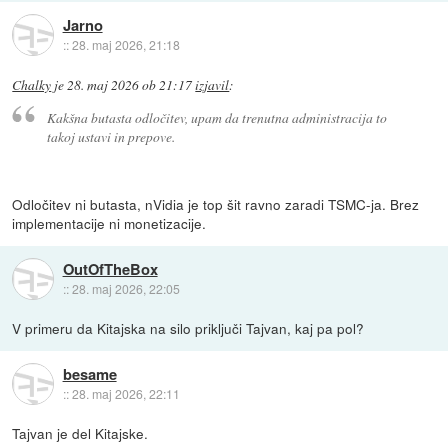
Jarno
::
28. maj 2026, 21:18
Chalky
je
28. maj 2026 ob 21:17
izjavil
:
Kakšna butasta odločitev, upam da trenutna administracija to
takoj ustavi in prepove.
Odločitev ni butasta, nVidia je top šit ravno zaradi TSMC-ja. Brez
implementacije ni monetizacije.
OutOfTheBox
::
28. maj 2026, 22:05
V primeru da Kitajska na silo priključi Tajvan, kaj pa pol?
besame
::
28. maj 2026, 22:11
Tajvan je del Kitajske.