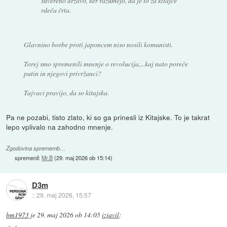
suvereno državo, ker razumejo, da je to za kitajce
rdeča črta.
Glavnino borbe proti japoncem niso nosili komunisti.
Torej smo spremenili mnenje o revolucija,...kaj nato poreče
putin in njegovi privržanci?
Tajvaci pravijo, da so kitajska.
Pa ne pozabi, tisto zlato, ki so ga prinesli iz Kitajske. To je takrat
lepo vplivalo na zahodno mnenje.
Zgodovina sprememb…
spremenil:
Mr.B
(
29. maj 2026 ob 15:14
)
D3m
::
29. maj 2026, 15:57
bm1973
je
29. maj 2026 ob 14:05
izjavil
: