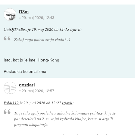
D3m
::
29. maj 2026, 12:43
OutOfTheBox
je
29. maj 2026 ob 12:13
izjavil
:
Zakaj majo potem svojo vlado? :)
Isto, kot jo je imel Hong-Kong
Posledica kolonializma.
gozdar1
::
29. maj 2026, 12:57
Poldi112
je
29. maj 2026 ob 12:27
izjavil
:
To je bila zgolj posledica zahodne kolonialne politike, ki je še
par desetletij po 2. sv. vojni izolirala kitajce, ker so si drznili
pregnati okupatorja.