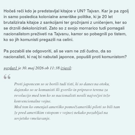
Hočeš reči kdo je predstavljal kitajce v UN? Tajvan. Kar je pa zgolj
in samo posledica kolonialne ameriške politike, ki je 20 let
brutalizirala kitajce z sankcijami ter grožnjami z uničenjem, ker so
se drznili dekolonizirati. Zato so z svojo mornarico tudi pomagali
nacionalistom preživeti na Tajvanu, kamor so pobegnili po tistem,
ko so jih komunisti pregazili na celini.
Pa pozabili ste odgovoriti, ali se vam ne zdi čudno, da so
nacionalisti, ki naj bi nabutali japonce, popušili proti komunistom?
gozdar1
je
30. maj 2026 ob 11:38
izjavil
:
Proti japoncem so se borili tudi tisti, ki so danes na otoku,
dajensko so se komunisti šli gverilo in pripravo terena za
revolucijo med tem ko so nacionalisti nosili največjoi težo
konvencionalne vojne.
Med tem ko omenjaš ameriško pomoč(ameriški piloti so bili tam
že pred ameriškim vstopom v vojno) nekako pozabljaš na
sovjetsko vmešavanje.