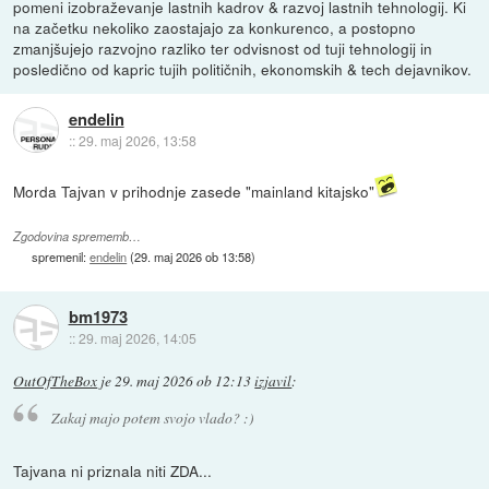
pomeni izobraževanje lastnih kadrov & razvoj lastnih tehnologij. Ki
na začetku nekoliko zaostajajo za konkurenco, a postopno
zmanjšujejo razvojno razliko ter odvisnost od tuji tehnologij in
posledično od kapric tujih političnih, ekonomskih & tech dejavnikov.
endelin
::
29. maj 2026, 13:58
Morda Tajvan v prihodnje zasede "mainland kitajsko"
Zgodovina sprememb…
spremenil:
endelin
(
29. maj 2026 ob 13:58
)
bm1973
::
29. maj 2026, 14:05
OutOfTheBox
je
29. maj 2026 ob 12:13
izjavil
:
Zakaj majo potem svojo vlado? :)
Tajvana ni priznala niti ZDA...