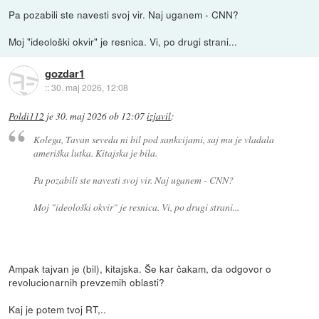
Pa pozabili ste navesti svoj vir. Naj uganem - CNN?
Moj "ideološki okvir" je resnica. Vi, po drugi strani...
gozdar1
::
30. maj 2026, 12:08
Poldi112
je
30. maj 2026 ob 12:07
izjavil
:
Kolega, Tavan seveda ni bil pod sankcijami, saj mu je vladala
ameriška lutka. Kitajska je bila.
Pa pozabili ste navesti svoj vir. Naj uganem - CNN?
Moj "ideološki okvir" je resnica. Vi, po drugi strani...
Ampak tajvan je (bil), kitajska. Še kar čakam, da odgovor o
revolucionarnih prevzemih oblasti?
Kaj je potem tvoj RT,..