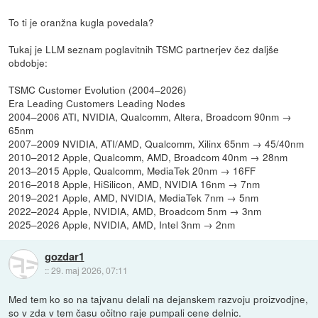
To ti je oranžna kugla povedala?
Tukaj je LLM seznam poglavitnih TSMC partnerjev čez daljše
obdobje:
TSMC Customer Evolution (2004–2026)
Era Leading Customers Leading Nodes
2004–2006 ATI, NVIDIA, Qualcomm, Altera, Broadcom 90nm →
65nm
2007–2009 NVIDIA, ATI/AMD, Qualcomm, Xilinx 65nm → 45/40nm
2010–2012 Apple, Qualcomm, AMD, Broadcom 40nm → 28nm
2013–2015 Apple, Qualcomm, MediaTek 20nm → 16FF
2016–2018 Apple, HiSilicon, AMD, NVIDIA 16nm → 7nm
2019–2021 Apple, AMD, NVIDIA, MediaTek 7nm → 5nm
2022–2024 Apple, NVIDIA, AMD, Broadcom 5nm → 3nm
2025–2026 Apple, NVIDIA, AMD, Intel 3nm → 2nm
gozdar1
::
29. maj 2026, 07:11
Med tem ko so na tajvanu delali na dejanskem razvoju proizvodjne,
so v zda v tem času očitno raje pumpali cene delnic.