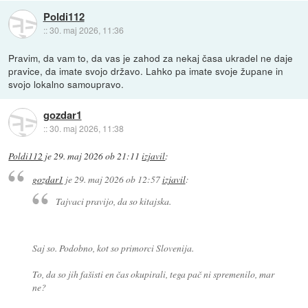
Poldi112
::
30. maj 2026, 11:36
Pravim, da vam to, da vas je zahod za nekaj časa ukradel ne daje
pravice, da imate svojo državo. Lahko pa imate svoje župane in
svojo lokalno samoupravo.
gozdar1
::
30. maj 2026, 11:38
Poldi112
je
29. maj 2026 ob 21:11
izjavil
:
gozdar1
je
29. maj 2026 ob 12:57
izjavil
:
Tajvaci pravijo, da so kitajska.
Saj so. Podobno, kot so primorci Slovenija.
To, da so jih fašisti en čas okupirali, tega pač ni spremenilo, mar
ne?