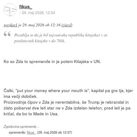
fikus_
::
29. maj 2026, 12:34
gozdar1
je
29. maj 2026 ob 12:16
izjavil
:
Pozablja se da je bil tajvan(aka republika kitajska) v zn
predstavnik kitajske v do 70ih.
Ko so Zda to spremenile in je potem Kitajska v UN.
Čalki, "put your money where your mouth is", kapital pa gre tja, kjer
ima večji dobiček.
Proizvodnja čipov v Zda je nerentabilna, še Trump je rebrandal in
zlato pobarval dve leti star ne v Zda izdelan telefon, pred leti je pa
kričal, da bo to Made in Usa.
Zgodovina sprememb…
spremenilo:
fikus_
(
29. maj 2026 ob 12:37
)