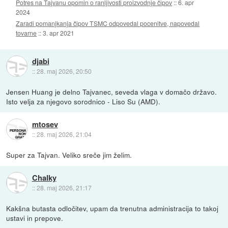
Potres na Tajvanu opomin o ranljivosti proizvodnje čipov
::
6. apr
2024
Zaradi pomanjkanja čipov TSMC odpovedal pocenitve, napovedal
tovarne
::
3. apr 2021
djabi
::
28. maj 2026, 20:50
Jensen Huang je delno Tajvanec, seveda vlaga v domačo državo.
Isto velja za njegovo sorodnico - Liso Su (AMD).
mtosev
::
28. maj 2026, 21:04
Super za Tajvan. Veliko sreče jim želim.
Chalky
::
28. maj 2026, 21:17
Kakšna butasta odločitev, upam da trenutna administracija to takoj
ustavi in prepove.