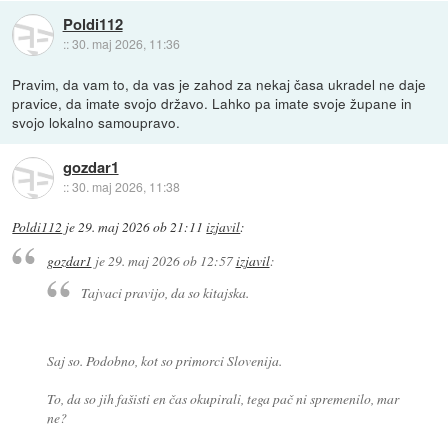
Poldi112
::
30. maj 2026, 11:36
Pravim, da vam to, da vas je zahod za nekaj časa ukradel ne daje
pravice, da imate svojo državo. Lahko pa imate svoje župane in
svojo lokalno samoupravo.
gozdar1
::
30. maj 2026, 11:38
Poldi112
je
29. maj 2026 ob 21:11
izjavil
:
gozdar1
je
29. maj 2026 ob 12:57
izjavil
:
Tajvaci pravijo, da so kitajska.
Saj so. Podobno, kot so primorci Slovenija.
To, da so jih fašisti en čas okupirali, tega pač ni spremenilo, mar
ne?