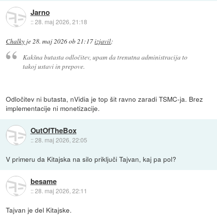
Jarno
::
28. maj 2026, 21:18
Chalky
je
28. maj 2026 ob 21:17
izjavil
:
Kakšna butasta odločitev, upam da trenutna administracija to
takoj ustavi in prepove.
Odločitev ni butasta, nVidia je top šit ravno zaradi TSMC-ja. Brez
implementacije ni monetizacije.
OutOfTheBox
::
28. maj 2026, 22:05
V primeru da Kitajska na silo priključi Tajvan, kaj pa pol?
besame
::
28. maj 2026, 22:11
Tajvan je del Kitajske.