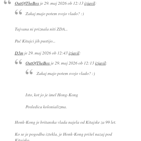
OutOfTheBox
je
29. maj 2026 ob 12:13
izjavil
:
Zakaj majo potem svojo vlado? :)
Tajvana ni priznala niti ZDA...
Pač Kitajci jih pustijo...
D3m
je
29. maj 2026 ob 12:43
izjavil
:
OutOfTheBox
je
29. maj 2026 ob 12:13
izjavil
:
Zakaj majo potem svojo vlado? :)
Isto, kot jo je imel Hong-Kong
Posledica kolonializma.
Honk-Kong je britanska vlada najela od Kitajske za 99 let.
Ko se je pogodba iztekla, je Honk-Kong prišel nazaj pod
Kitajsko.