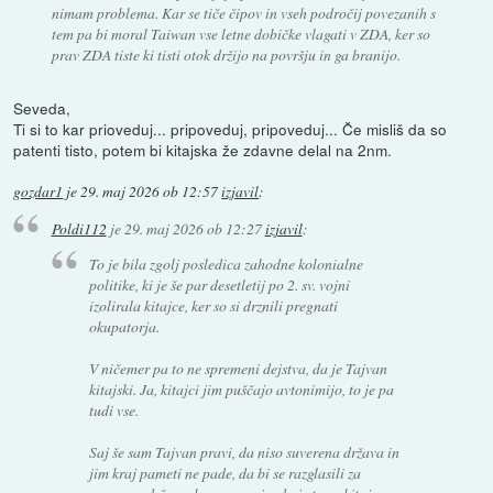
nimam problema. Kar se tiče čipov in vseh področij povezanih s
tem pa bi moral Taiwan vse letne dobičke vlagati v ZDA, ker so
prav ZDA tiste ki tisti otok držijo na površju in ga branijo.
Seveda,
Ti si to kar prioveduj... pripoveduj, pripoveduj... Če misliš da so
patenti tisto, potem bi kitajska že zdavne delal na 2nm.
gozdar1
je
29. maj 2026 ob 12:57
izjavil
:
Poldi112
je
29. maj 2026 ob 12:27
izjavil
:
To je bila zgolj posledica zahodne kolonialne
politike, ki je še par desetletij po 2. sv. vojni
izolirala kitajce, ker so si drznili pregnati
okupatorja.
V ničemer pa to ne spremeni dejstva, da je Tajvan
kitajski. Ja, kitajci jim puščajo avtonimijo, to je pa
tudi vse.
Saj še sam Tajvan pravi, da niso suverena država in
jim kraj pameti ne pade, da bi se razglasili za