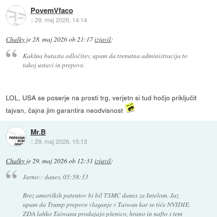
PovemVfaco
::
29. maj 2026, 14:14
Chalky
je
28. maj 2026 ob 21:17
izjavil
:
Kakšna butasta odločitev, upam da trenutna administracija to
takoj ustavi in prepove.
LOL, USA se poserje na prosti trg, verjetn si tud hočjo priključit
tajvan, čajna jim garantira neodvisnost
Mr.B
::
29. maj 2026, 15:13
Chalky
je
29. maj 2026 ob 12:31
izjavil
:
Jarno:: danes, 05:58:33
Brez ameriških patentov bi bil TSMC danes za Intelom. Jaz
upam da Trump prepove vlaganje v Taiwan kar se tiče NVIDIE.
ZDA lahko Taiwanu prodajajo pšenico, hrano in nafto s tem