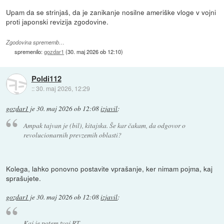
Upam da se strinjaš, da je zanikanje nosilne ameriške vloge v vojni
proti japonski revizija zgodovine.
Zgodovina sprememb…
spremenilo:
gozdar1
(
30. maj 2026 ob 12:10
)
Poldi112
::
30. maj 2026, 12:29
gozdar1
je
30. maj 2026 ob 12:08
izjavil
:
Ampak tajvan je (bil), kitajska. Še kar čakam, da odgovor o
revolucionarnih prevzemih oblasti?
Kolega, lahko ponovno postavite vprašanje, ker nimam pojma, kaj
sprašujete.
gozdar1
je
30. maj 2026 ob 12:08
izjavil
:
Kaj je potem tvoj RT,..