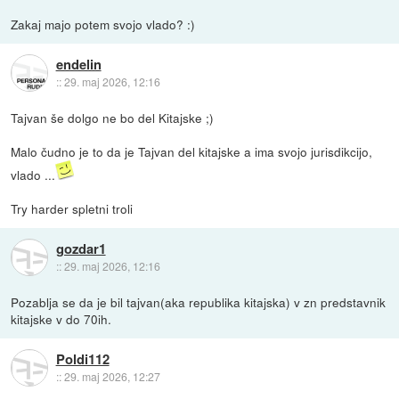
Zakaj majo potem svojo vlado? :)
endelin
::
29. maj 2026, 12:16
Tajvan še dolgo ne bo del Kitajske ;)
Malo čudno je to da je Tajvan del kitajske a ima svojo jurisdikcijo,
vlado ...
Try harder spletni troli
gozdar1
::
29. maj 2026, 12:16
Pozablja se da je bil tajvan(aka republika kitajska) v zn predstavnik
kitajske v do 70ih.
Poldi112
::
29. maj 2026, 12:27