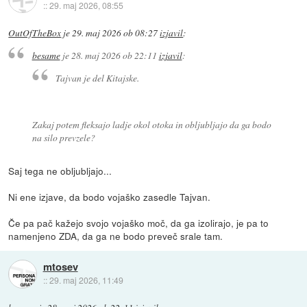
::
29. maj 2026, 08:55
OutOfTheBox
je
29. maj 2026 ob 08:27
izjavil
:
besame
je
28. maj 2026 ob 22:11
izjavil
:
Tajvan je del Kitajske.
Zakaj potem fleksajo ladje okol otoka in obljubljajo da ga bodo
na silo prevzele?
Saj tega ne obljubljajo...
Ni ene izjave, da bodo vojaško zasedle Tajvan.
Če pa pač kažejo svojo vojaško moč, da ga izolirajo, je pa to
namenjeno ZDA, da ga ne bodo preveč srale tam.
mtosev
::
29. maj 2026, 11:49