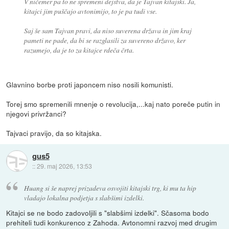
V ničemer pa to ne spremeni dejstva, da je Tajvan kitajski. Ja,
kitajci jim puščajo avtonimijo, to je pa tudi vse.
Saj še sam Tajvan pravi, da niso suverena država in jim kraj
pameti ne pade, da bi se razglasili za suvereno državo, ker
razumejo, da je to za kitajce rdeča črta.
Glavnino borbe proti japoncem niso nosili komunisti.
Torej smo spremenili mnenje o revolucija,...kaj nato poreče putin in
njegovi privržanci?
Tajvaci pravijo, da so kitajska.
gus5
::
29. maj 2026, 13:53
Huang si še naprej prizadeva osvojiti kitajski trg, ki mu ta hip
vladajo lokalna podjetja s slabšimi izdelki.
Kitajci se ne bodo zadovoljili s "slabšimi izdelki". Sčasoma bodo
prehiteli tudi konkurenco z Zahoda. Avtonomni razvoj med drugim