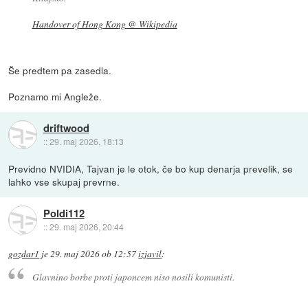
Handover of Hong Kong @ Wikipedia
Še predtem pa zasedla.
Poznamo mi Angleže.
driftwood
::
29. maj 2026, 18:13
Previdno NVIDIA, Tajvan je le otok, če bo kup denarja prevelik, se
lahko vse skupaj prevrne.
Poldi112
::
29. maj 2026, 20:44
gozdar1
je
29. maj 2026 ob 12:57
izjavil
:
Glavnino borbe proti japoncem niso nosili komunisti.