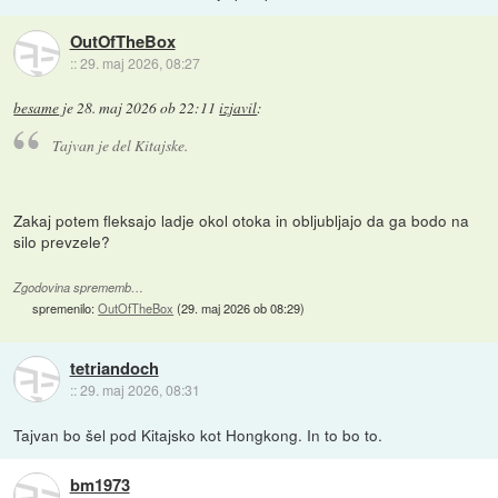
OutOfTheBox
::
29. maj 2026, 08:27
besame
je
28. maj 2026 ob 22:11
izjavil
:
Tajvan je del Kitajske.
Zakaj potem fleksajo ladje okol otoka in obljubljajo da ga bodo na
silo prevzele?
Zgodovina sprememb…
spremenilo:
OutOfTheBox
(
29. maj 2026 ob 08:29
)
tetriandoch
::
29. maj 2026, 08:31
Tajvan bo šel pod Kitajsko kot Hongkong. In to bo to.
bm1973