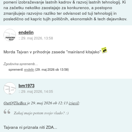
pomeni izobraževanje lastnih kadrov & razvoj lastnih tehnologij. Ki
na začetku nekoliko zaostajajo za konkurenco, a postopno
zmanjšujejo razvojno razliko ter odvisnost od tuji tehnologij in
posledično od kapric tujih političnih, ekonomskih & tech dejavnikov.
endelin
::
29. maj 2026, 13:58
Morda Tajvan v prihodnje zasede "mainland kitajsko"
Zgodovina sprememb…
spremenil:
endelin
(
29. maj 2026 ob 13:58
)
bm1973
::
29. maj 2026, 14:05
OutOfTheBox
je
29. maj 2026 ob 12:13
izjavil
:
Zakaj majo potem svojo vlado? :)
Tajvana ni priznala niti ZDA...