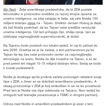
- Želje ameriškega predsednika, da bi ZDA postale
Slo-Tech
tehnološko in proizvodno središče za razvoj strojne opreme za
umetno inteligenco, za zdaj ostajajo le želje, saj celo Nvidia 150
milijard dolarjev
vlaga
na - Tajvan. Direktor Jensen Huang je dejal,
da želi Nvidia poskrbeti, da bo Tajvan ostal središče revolucije
umetne inteligence. Od tam prihajajo čipi, ohišja zanje, tam se
izdelujejo najzmogljivejši superračunalniki, je dodal.
Na Tajvanu bodo postavili nov lokalni sedež, ki naj bi zaživel do
leta 2030. Gradnja se je že začela, s tem partnerstvom pa bo
Tajvan še lep čas ostal proizvodni center za najzmogljivejšo
tehnologijo na svetu. Nvidia že dlje investira na Tajvan, a so še
pred petimi leti vlagali 10-15 milijard dolarjev letno. Sedaj se bodo
ti zneski podeseterili.
Nvidia je lanskega aprila prvikrat začela proizvajati nekatere svoje
čipe v ZDA, s čimer so se dobrikali ameriškemu predsedniku. A
obseg proizvodnje v ZDA je bolj simboličen in se ne bo povečeval.
Pred tem je Nvidia vse čipe izdelovala na Tajvanu. Novi sedež bo
omogočil tudi tesnejše povezovanje s TSMC in drugimi partnerji.
Odnos med Nvidio in ameriškim predsednikom je sicer v tem