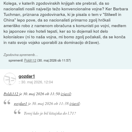
Kolega, v katerih zgodovinskih knjigah ste prebrali, da so
nacionalisti nosili največjo težo konvencionalne vojne? Ker Barbara
Tuchman, priznana zgodovinarka, ki je pisala o tem v "Stilwell in
China" lepo pove, da so nacionalisti primarno zgolj hrčkali
ameriško robo z namenom obračuna s komunisti po vojni, medtem
ko japoncev niso hoteli tepsti, ker so to dojemali kot delo
kolonialcev (ni to naša vojna, mi bomo zgolj počakali, da se konča
in nato svojo vojsko uporabili za dominacijo države).
Zgodovina sprememb…
spremenil:
Poldi112
(
30. maj 2026 ob 11:57
)
gozdar1
::
30. maj 2026, 12:04
Poldi112
je
30. maj 2026 ob 11:50
izjavil
:
gozdar1
je
30. maj 2026 ob 11:38
izjavil
:
Torej kdo je bil kitajska do l.71?