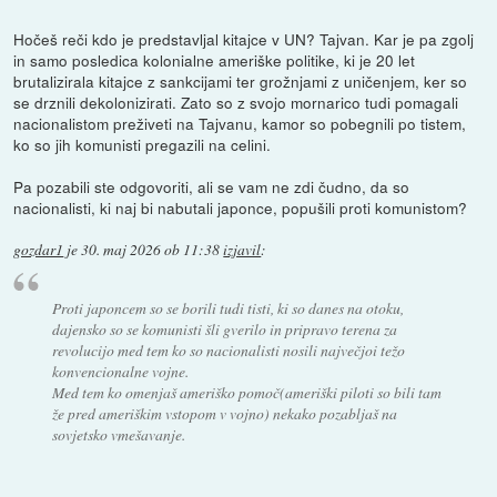
Hočeš reči kdo je predstavljal kitajce v UN? Tajvan. Kar je pa zgolj
in samo posledica kolonialne ameriške politike, ki je 20 let
brutalizirala kitajce z sankcijami ter grožnjami z uničenjem, ker so
se drznili dekolonizirati. Zato so z svojo mornarico tudi pomagali
nacionalistom preživeti na Tajvanu, kamor so pobegnili po tistem,
ko so jih komunisti pregazili na celini.
Pa pozabili ste odgovoriti, ali se vam ne zdi čudno, da so
nacionalisti, ki naj bi nabutali japonce, popušili proti komunistom?
gozdar1
je
30. maj 2026 ob 11:38
izjavil
:
Proti japoncem so se borili tudi tisti, ki so danes na otoku,
dajensko so se komunisti šli gverilo in pripravo terena za
revolucijo med tem ko so nacionalisti nosili največjoi težo
konvencionalne vojne.
Med tem ko omenjaš ameriško pomoč(ameriški piloti so bili tam
že pred ameriškim vstopom v vojno) nekako pozabljaš na
sovjetsko vmešavanje.