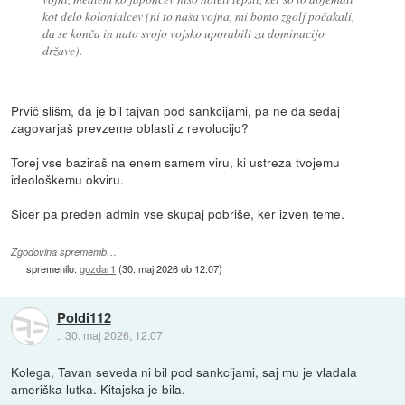
kot delo kolonialcev (ni to naša vojna, mi bomo zgolj počakali,
da se konča in nato svojo vojsko uporabili za dominacijo
države).
Prvič slišm, da je bil tajvan pod sankcijami, pa ne da sedaj
zagovarjaš prevzeme oblasti z revolucijo?
Torej vse baziraš na enem samem viru, ki ustreza tvojemu
ideološkemu okviru.
Sicer pa preden admin vse skupaj pobriše, ker izven teme.
Zgodovina sprememb…
spremenilo:
gozdar1
(
30. maj 2026 ob 12:07
)
Poldi112
::
30. maj 2026, 12:07
Kolega, Tavan seveda ni bil pod sankcijami, saj mu je vladala
ameriška lutka. Kitajska je bila.