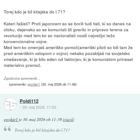
Torej kdo je bil kitajska do l.71?
Kateri fašisti? Proti japoncem so se borili tudi tisti, ki so danes na
otoku, dajensko so se komunisti šli gverilo in pripravo terena za
revolucijo med tem ko so nacionalisti nosili največjoi težo
konvencionalne vojne.
Med tem ko omenjaš ameriško pomoč(ameriški piloti so bili tam že
pred ameriškim vstopom v vojno) nekako pozabljaš na sovjetsko
vmešavanje, ki je bilo eden od faktorjev, ki je komunistom prinesel
materialno premoč.
Zgodovina sprememb…
spremenilo:
gozdar1
(
30. maj 2026 ob 11:46
)
Poldi112
::
30. maj 2026, 11:50
gozdar1
je
30. maj 2026 ob 11:38
izjavil
:
Torej kdo je bil kitajska do l.71?