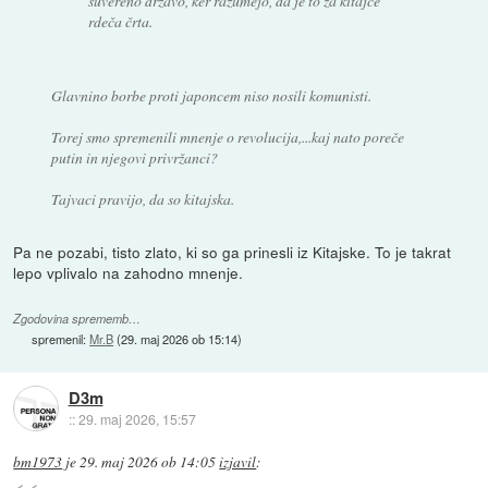
suvereno državo, ker razumejo, da je to za kitajce
rdeča črta.
Glavnino borbe proti japoncem niso nosili komunisti.
Torej smo spremenili mnenje o revolucija,...kaj nato poreče
putin in njegovi privržanci?
Tajvaci pravijo, da so kitajska.
Pa ne pozabi, tisto zlato, ki so ga prinesli iz Kitajske. To je takrat
lepo vplivalo na zahodno mnenje.
Zgodovina sprememb…
spremenil:
Mr.B
(
29. maj 2026 ob 15:14
)
D3m
::
29. maj 2026, 15:57
bm1973
je
29. maj 2026 ob 14:05
izjavil
: