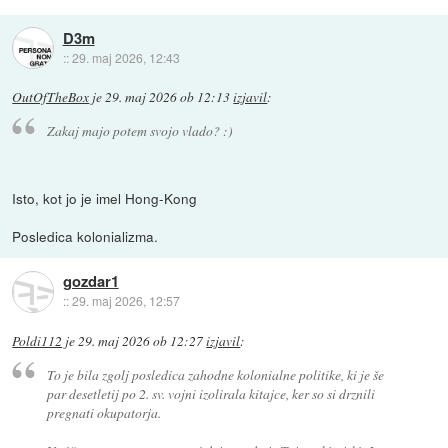
D3m
::
29. maj 2026, 12:43
OutOfTheBox
je
29. maj 2026 ob 12:13
izjavil
:
Zakaj majo potem svojo vlado? :)
Isto, kot jo je imel Hong-Kong
Posledica kolonializma.
gozdar1
::
29. maj 2026, 12:57
Poldi112
je
29. maj 2026 ob 12:27
izjavil
:
To je bila zgolj posledica zahodne kolonialne politike, ki je še
par desetletij po 2. sv. vojni izolirala kitajce, ker so si drznili
pregnati okupatorja.