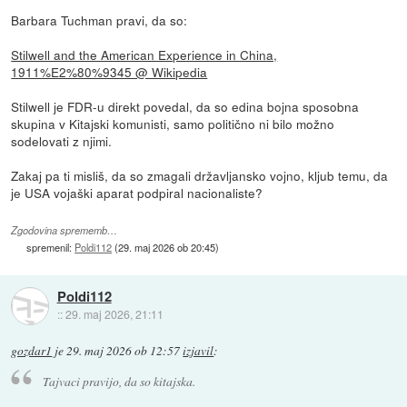
Barbara Tuchman pravi, da so:
Stilwell and the American Experience in China,
1911%E2%80%9345 @ Wikipedia
Stilwell je FDR-u direkt povedal, da so edina bojna sposobna
skupina v Kitajski komunisti, samo politično ni bilo možno
sodelovati z njimi.
Zakaj pa ti misliš, da so zmagali državljansko vojno, kljub temu, da
je USA vojaški aparat podpiral nacionaliste?
Zgodovina sprememb…
spremenil:
Poldi112
(
29. maj 2026 ob 20:45
)
Poldi112
::
29. maj 2026, 21:11
gozdar1
je
29. maj 2026 ob 12:57
izjavil
:
Tajvaci pravijo, da so kitajska.