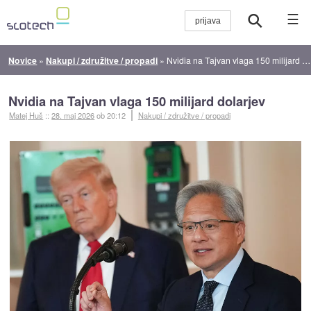
☰
Novice
»
Nakupi / združitve / propadi
»
Nvidia na Tajvan vlaga 150 milijard dolarjev
Nvidia na Tajvan vlaga 150 milijard dolarjev
Matej Huš
::
28. maj 2026
ob 20:12
Nakupi / združitve / propadi