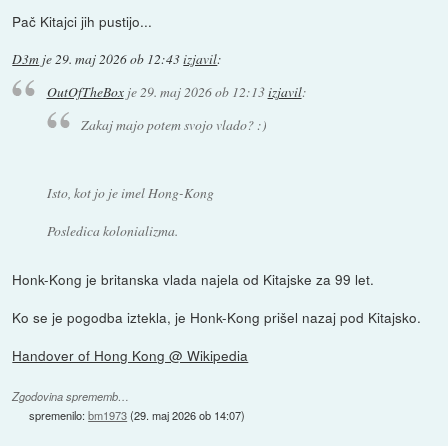
Pač Kitajci jih pustijo...
D3m
je
29. maj 2026 ob 12:43
izjavil
:
OutOfTheBox
je
29. maj 2026 ob 12:13
izjavil
:
Zakaj majo potem svojo vlado? :)
Isto, kot jo je imel Hong-Kong
Posledica kolonializma.
Honk-Kong je britanska vlada najela od Kitajske za 99 let.
Ko se je pogodba iztekla, je Honk-Kong prišel nazaj pod Kitajsko.
Handover of Hong Kong @ Wikipedia
Zgodovina sprememb…
spremenilo:
bm1973
(
29. maj 2026 ob 14:07
)