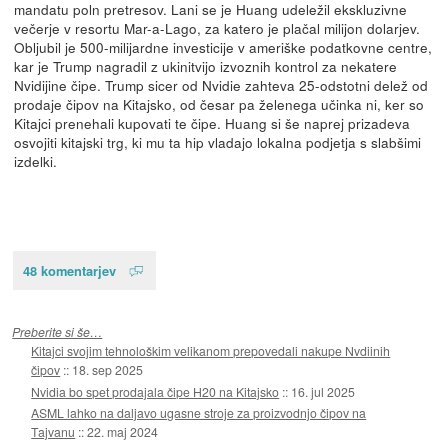
mandatu poln pretresov. Lani se je Huang udeležil ekskluzivne
večerje v resortu Mar-a-Lago, za katero je plačal milijon dolarjev.
Obljubil je 500-milijardne investicije v ameriške podatkovne centre,
kar je Trump nagradil z ukinitvijo izvoznih kontrol za nekatere
Nvidijine čipe. Trump sicer od Nvidie zahteva 25-odstotni delež od
prodaje čipov na Kitajsko, od česar pa želenega učinka ni, ker so
Kitajci prenehali kupovati te čipe. Huang si še naprej prizadeva
osvojiti kitajski trg, ki mu ta hip vladajo lokalna podjetja s slabšimi
izdelki.
48 komentarjev
Preberite si še…
Kitajci svojim tehnološkim velikanom prepovedali nakupe Nvdiinih
čipov
::
18. sep 2025
Nvidia bo spet prodajala čipe H20 na Kitajsko
::
16. jul 2025
ASML lahko na daljavo ugasne stroje za proizvodnjo čipov na
Tajvanu
::
22. maj 2024