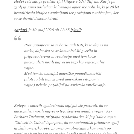
Hočeš reči kdo je predstavljal kitajce v UN? Tajvan. Kar je pa
zgolj in samo posledica kolonialne ameriške politike, ki je 20 let
brutalizirala kitajce z sankcijami ter grožnjami z uničenjem, ker
so se drznili dekolonizirati.
gozdar1
je
30. maj 2026 ob 11:38
izjavil
:
Proti japoncem so se borili tudi tisti, ki so danes na
otoku, dajensko so se komunisti šli gverilo in
pripravo terena za revolucijo med tem ko so
nacionalisti nosili največjoi težo konvencionalne
vojne.
Med tem ko omenjaš ameriško pomoč(ameriški
piloti so bili tam že pred ameriškim vstopom v
vojno) nekako pozabljaš na sovjetsko vmešavanje.
Kolega, v katerih zgodovinskih knjigah ste prebrali, da so
nacionalisti nosili največjo težo konvencionalne vojne? Ker
Barbara Tuchman, priznana zgodovinarka, ki je pisala o tem v
"Stilwell in China" lepo pove, da so nacionalisti primarno zgolj
hrčkali ameriško robo z namenom obračuna s komunisti po
vojni, medtem ko japoncev niso hoteli tepsti, ker so to dojemali