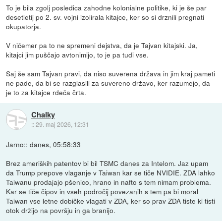
To je bila zgolj posledica zahodne kolonialne politike, ki je še par
desetletij po 2. sv. vojni izolirala kitajce, ker so si drznili pregnati
okupatorja.
V ničemer pa to ne spremeni dejstva, da je Tajvan kitajski. Ja,
kitajci jim puščajo avtonimijo, to je pa tudi vse.
Saj še sam Tajvan pravi, da niso suverena država in jim kraj pameti
ne pade, da bi se razglasili za suvereno državo, ker razumejo, da
je to za kitajce rdeča črta.
Chalky
::
29. maj 2026, 12:31
Jarno:: danes, 05:58:33
Brez ameriških patentov bi bil TSMC danes za Intelom. Jaz upam
da Trump prepove vlaganje v Taiwan kar se tiče NVIDIE. ZDA lahko
Taiwanu prodajajo pšenico, hrano in nafto s tem nimam problema.
Kar se tiče čipov in vseh področij povezanih s tem pa bi moral
Taiwan vse letne dobičke vlagati v ZDA, ker so prav ZDA tiste ki tisti
otok držijo na površju in ga branijo.