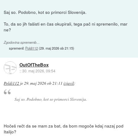
Saj so. Podobno, kot so primorci Slovenija.
To, da so jih fašisti en čas okupirali, tega pač ni spremenilo, mar
ne?
Zgodovina sprememb…
spremenil:
Poldi112
(
29. maj 2026 ob 21:15
)
OutOfTheBox
::
30. maj 2026, 09:54
Poldi112
je
29. maj 2026 ob 21:11
izjavil
:
Saj so. Podobno, kot so primorci Slovenija.
Hočeš rečt da se mam za bat, da bom mogoče kdaj nazaj pod
Italijo?