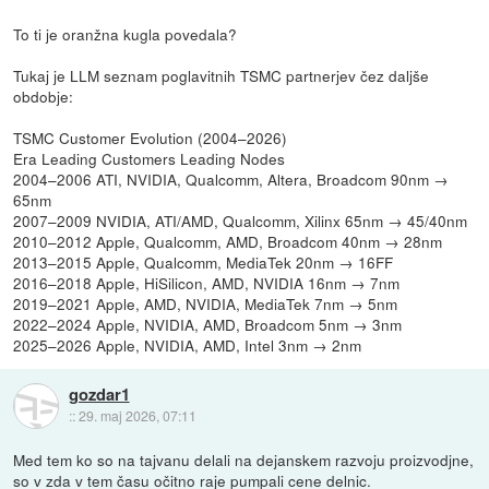
To ti je oranžna kugla povedala?
Tukaj je LLM seznam poglavitnih TSMC partnerjev čez daljše
obdobje:
TSMC Customer Evolution (2004–2026)
Era Leading Customers Leading Nodes
2004–2006 ATI, NVIDIA, Qualcomm, Altera, Broadcom 90nm →
65nm
2007–2009 NVIDIA, ATI/AMD, Qualcomm, Xilinx 65nm → 45/40nm
2010–2012 Apple, Qualcomm, AMD, Broadcom 40nm → 28nm
2013–2015 Apple, Qualcomm, MediaTek 20nm → 16FF
2016–2018 Apple, HiSilicon, AMD, NVIDIA 16nm → 7nm
2019–2021 Apple, AMD, NVIDIA, MediaTek 7nm → 5nm
2022–2024 Apple, NVIDIA, AMD, Broadcom 5nm → 3nm
2025–2026 Apple, NVIDIA, AMD, Intel 3nm → 2nm
gozdar1
::
29. maj 2026, 07:11
Med tem ko so na tajvanu delali na dejanskem razvoju proizvodjne,
so v zda v tem času očitno raje pumpali cene delnic.