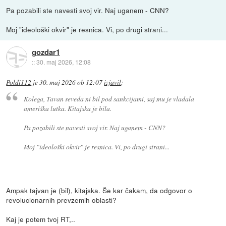
Pa pozabili ste navesti svoj vir. Naj uganem - CNN?
Moj "ideološki okvir" je resnica. Vi, po drugi strani...
gozdar1
::
30. maj 2026, 12:08
Poldi112
je
30. maj 2026 ob 12:07
izjavil
:
Kolega, Tavan seveda ni bil pod sankcijami, saj mu je vladala
ameriška lutka. Kitajska je bila.
Pa pozabili ste navesti svoj vir. Naj uganem - CNN?
Moj "ideološki okvir" je resnica. Vi, po drugi strani...
Ampak tajvan je (bil), kitajska. Še kar čakam, da odgovor o
revolucionarnih prevzemih oblasti?
Kaj je potem tvoj RT,..