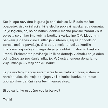
Kot je lepo razvidno iz grafa je ceni delnice NLB dala močan
pospešek visoka inflacija, ki je sledila poplavi natiskanega denarja.
To je logično, saj so se bančni dobički močno povišali zaradi višjih
obresti, sploh ker ima večina kredite z variabilno OM. Modernim
bankam je danes visoka inflacija v interesu, saj se prihodki od
obresti močno povečajo. Gre pa po moje tu tudi za konflikt
interesov, saj večino novega denarja v obtoku ustvarijo banke s
krediti. Prekomerno povišanje količine denarja v obtoku pa je eden
od načinov za povišanje inflacije. Več ustvarjenega denarja -->
višja inflacija --> višji dobički bank!
Je pa moderni bančni sistem izrazito asimetričen, torej sistem je
narejen tako, da imajo od njega veliko koristi banke, na račun
uporabnikov bančnih storitev in varčevalcev.
Bi opica lahko uspešno vodila banko?
Think!