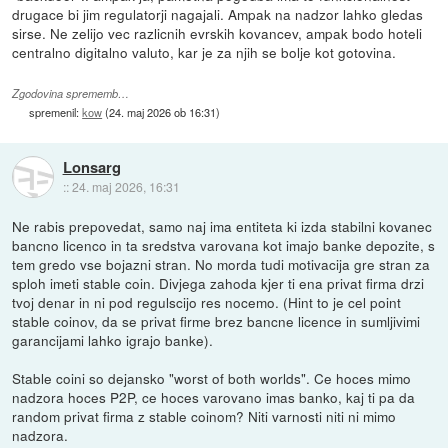
drugace bi jim regulatorji nagajali. Ampak na nadzor lahko gledas
sirse. Ne zelijo vec razlicnih evrskih kovancev, ampak bodo hoteli
centralno digitalno valuto, kar je za njih se bolje kot gotovina.
Zgodovina sprememb…
spremenil:
kow
(
24. maj 2026 ob 16:31
)
Lonsarg
::
24. maj 2026, 16:31
Ne rabis prepovedat, samo naj ima entiteta ki izda stabilni kovanec
bancno licenco in ta sredstva varovana kot imajo banke depozite, s
tem gredo vse bojazni stran. No morda tudi motivacija gre stran za
sploh imeti stable coin. Divjega zahoda kjer ti ena privat firma drzi
tvoj denar in ni pod regulscijo res nocemo. (Hint to je cel point
stable coinov, da se privat firme brez bancne licence in sumljivimi
garancijami lahko igrajo banke).
Stable coini so dejansko "worst of both worlds". Ce hoces mimo
nadzora hoces P2P, ce hoces varovano imas banko, kaj ti pa da
random privat firma z stable coinom? Niti varnosti niti ni mimo
nadzora.