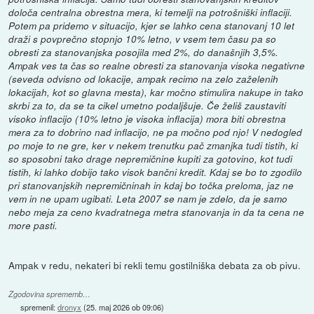
določa centralna obrestna mera, ki temelji na potrošniški inflaciji.
Potem pa pridemo v situacijo, kjer se lahko cena stanovanj 10 let
draži s povprečno stopnjo 10% letno, v vsem tem času pa so
obresti za stanovanjska posojila med 2%, do današnjih 3,5%.
Ampak ves ta čas so realne obresti za stanovanja visoka negativne
(seveda odvisno od lokacije, ampak recimo na zelo zaželenih
lokacijah, kot so glavna mesta), kar močno stimulira nakupe in tako
skrbi za to, da se ta cikel umetno podaljšuje. Če želiš zaustaviti
visoko inflacijo (10% letno je visoka inflacija) mora biti obrestna
mera za to dobrino nad inflacijo, ne pa močno pod njo! V nedogled
po moje to ne gre, ker v nekem trenutku pač zmanjka tudi tistih, ki
so sposobni tako drage nepremičnine kupiti za gotovino, kot tudi
tistih, ki lahko dobijo tako visok bančni kredit. Kdaj se bo to zgodilo
pri stanovanjskih nepremičninah in kdaj bo točka preloma, jaz ne
vem in ne upam ugibati. Leta 2007 se nam je zdelo, da je samo
nebo meja za ceno kvadratnega metra stanovanja in da ta cena ne
more pasti.
Ampak v redu, nekateri bi rekli temu gostilniška debata za ob pivu.
Zgodovina sprememb…
spremenil:
dronyx
(
25. maj 2026 ob 09:06
)