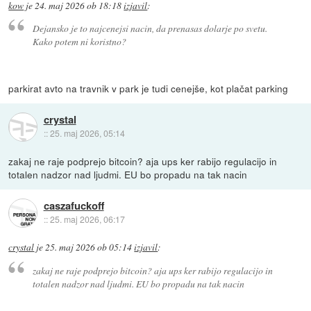
kow
je
24. maj 2026 ob 18:18
izjavil
:
Dejansko je to najcenejsi nacin, da prenasas dolarje po svetu.
Kako potem ni koristno?
parkirat avto na travnik v park je tudi cenejše, kot plačat parking
crystal
::
25. maj 2026, 05:14
zakaj ne raje podprejo bitcoin? aja ups ker rabijo regulacijo in
totalen nadzor nad ljudmi. EU bo propadu na tak nacin
caszafuckoff
::
25. maj 2026, 06:17
crystal
je
25. maj 2026 ob 05:14
izjavil
:
zakaj ne raje podprejo bitcoin? aja ups ker rabijo regulacijo in
totalen nadzor nad ljudmi. EU bo propadu na tak nacin