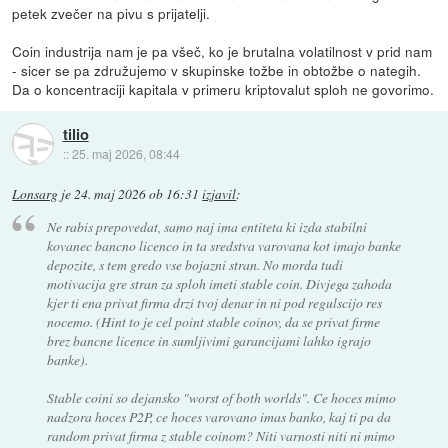
petek zvečer na pivu s prijatelji.
Coin industrija nam je pa všeč, ko je brutalna volatilnost v prid nam
- sicer se pa združujemo v skupinske tožbe in obtožbe o nategih.
Da o koncentraciji kapitala v primeru kriptovalut sploh ne govorimo.
tilio
::
25. maj 2026, 08:44
Lonsarg
je
24. maj 2026 ob 16:31
izjavil
:
Ne rabis prepovedat, samo naj ima entiteta ki izda stabilni
kovanec bancno licenco in ta sredstva varovana kot imajo banke
depozite, s tem gredo vse bojazni stran. No morda tudi
motivacija gre stran za sploh imeti stable coin. Divjega zahoda
kjer ti ena privat firma drzi tvoj denar in ni pod regulscijo res
nocemo. (Hint to je cel point stable coinov, da se privat firme
brez bancne licence in sumljivimi garancijami lahko igrajo
banke).
Stable coini so dejansko "worst of both worlds". Ce hoces mimo
nadzora hoces P2P, ce hoces varovano imas banko, kaj ti pa da
random privat firma z stable coinom? Niti varnosti niti ni mimo