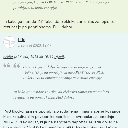
na omrežjih, ki niso POW temveč POS. In kot POS ta omrežja
porabijo zelo malo energije.
In kako ga narudariš? Tako, da elektriko zamenjaš za toploto,
rezultat je pa ponzi shema. FulJ dobro.
tilio
::
26. maj 2026, 12:47
nekikr
je
26. maj 2026 ob 10:19
izjavil
:
Če to leti na stabilne kovance te moram razočarat.
Večina teh je na omrežjih, ki niso POW temveč POS.
In kot POS ta omrežja porabijo zelo malo energije.
In kako ga narudariš? Tako, da elektriko zamenjaš za toploto,
rezultat je pa ponzi shema. FulJ dobro.
PoS blockchaini ne uporabljajo rudarjenja. Imaš stabilne kovance,
ki so regulirani in povsem kompatibilni z evropsko zakonodajo
MiCA. Z vsak dollar, ki je na bančnem depozitu se izda dollar na
blockchainu. Vsakič ko hočeš izstopiti iz blockchaina prodaš svoj