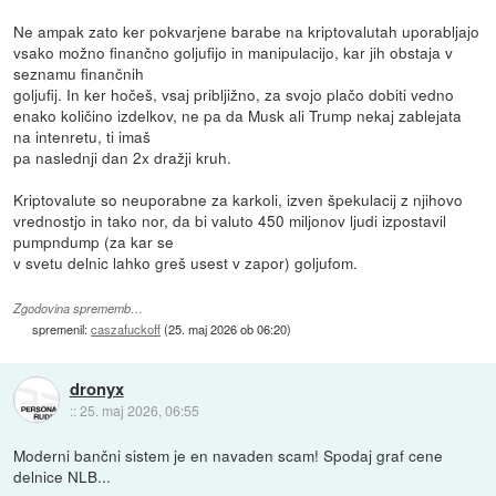
Ne ampak zato ker pokvarjene barabe na kriptovalutah uporabljajo
vsako možno finančno goljufijo in manipulacijo, kar jih obstaja v
seznamu finančnih
goljufij. In ker hočeš, vsaj pribljižno, za svojo plačo dobiti vedno
enako količino izdelkov, ne pa da Musk ali Trump nekaj zablejata
na intenretu, ti imaš
pa naslednji dan 2x dražji kruh.
Kriptovalute so neuporabne za karkoli, izven špekulacij z njihovo
vrednostjo in tako nor, da bi valuto 450 miljonov ljudi izpostavil
pumpndump (za kar se
v svetu delnic lahko greš usest v zapor) goljufom.
Zgodovina sprememb…
spremenil:
caszafuckoff
(
25. maj 2026 ob 06:20
)
dronyx
::
25. maj 2026, 06:55
Moderni bančni sistem je en navaden scam! Spodaj graf cene
delnice NLB...