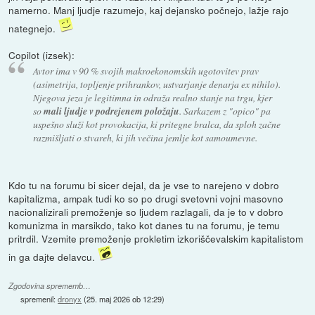
namerno. Manj ljudje razumejo, kaj dejansko počnejo, lažje rajo
nategnejo.
Copilot (izsek):
Avtor ima v 90 % svojih makroekonomskih ugotovitev prav
(asimetrija, topljenje prihrankov, ustvarjanje denarja ex nihilo).
Njegova jeza je legitimna in odraža realno stanje na trgu, kjer
so
mali ljudje v podrejenem položaju
. Sarkazem z "opico" pa
uspešno služi kot provokacija, ki pritegne bralca, da sploh začne
razmišljati o stvareh, ki jih večina jemlje kot samoumevne.
Kdo tu na forumu bi sicer dejal, da je vse to narejeno v dobro
kapitalizma, ampak tudi ko so po drugi svetovni vojni masovno
nacionalizirali premoženje so ljudem razlagali, da je to v dobro
komunizma in marsikdo, tako kot danes tu na forumu, je temu
pritrdil. Vzemite premoženje prokletim izkoriščevalskim kapitalistom
in ga dajte delavcu.
Zgodovina sprememb…
spremenil:
dronyx
(
25. maj 2026 ob 12:29
)