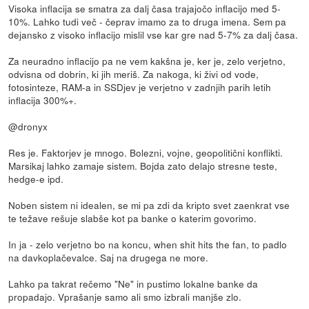
Visoka inflacija se smatra za dalj časa trajajočo inflacijo med 5-
10%. Lahko tudi več - čeprav imamo za to druga imena. Sem pa
dejansko z visoko inflacijo mislil vse kar gre nad 5-7% za dalj časa.
Za neuradno inflacijo pa ne vem kakšna je, ker je, zelo verjetno,
odvisna od dobrin, ki jih meriš. Za nakoga, ki živi od vode,
fotosinteze, RAM-a in SSDjev je verjetno v zadnjih parih letih
inflacija 300%+.
@dronyx
Res je. Faktorjev je mnogo. Bolezni, vojne, geopolitični konflikti.
Marsikaj lahko zamaje sistem. Bojda zato delajo stresne teste,
hedge-e ipd.
Noben sistem ni idealen, se mi pa zdi da kripto svet zaenkrat vse
te težave rešuje slabše kot pa banke o katerim govorimo.
In ja - zelo verjetno bo na koncu, when shit hits the fan, to padlo
na davkoplačevalce. Saj na drugega ne more.
Lahko pa takrat rečemo "Ne" in pustimo lokalne banke da
propadajo. Vprašanje samo ali smo izbrali manjše zlo.