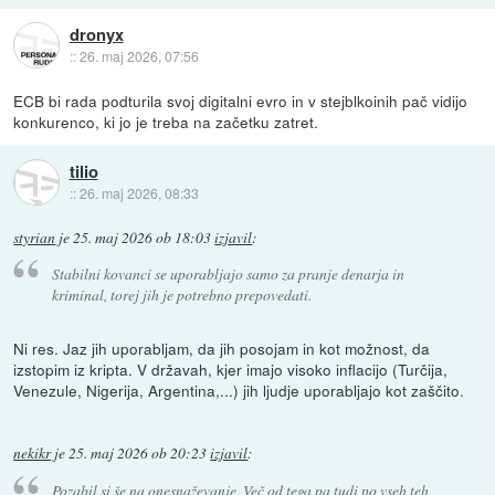
dronyx
::
26. maj 2026, 07:56
ECB bi rada podturila svoj digitalni evro in v stejblkoinih pač vidijo
konkurenco, ki jo je treba na začetku zatret.
tilio
::
26. maj 2026, 08:33
styrian
je
25. maj 2026 ob 18:03
izjavil
:
Stabilni kovanci se uporabljajo samo za pranje denarja in
kriminal, torej jih je potrebno prepovedati.
Ni res. Jaz jih uporabljam, da jih posojam in kot možnost, da
izstopim iz kripta. V državah, kjer imajo visoko inflacijo (Turčija,
Venezule, Nigerija, Argentina,...) jih ljudje uporabljajo kot zaščito.
nekikr
je
25. maj 2026 ob 20:23
izjavil
:
Pozabil si še na onesnaževanje. Več od tega pa tudi po vseh teh