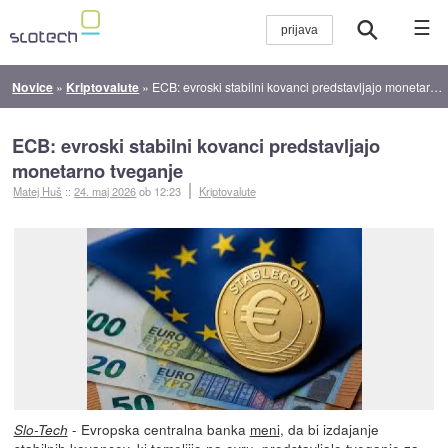
☰
Novice
»
Kriptovalute
»
ECB: evroski stabilni kovanci predstavljajo monetarno tveganje
ECB: evroski stabilni kovanci predstavljajo
monetarno tveganje
Matej Huš
::
24. maj 2026
ob 12:23
Kriptovalute
- Evropska centralna banka
meni
, da bi izdajanje
Slo-Tech