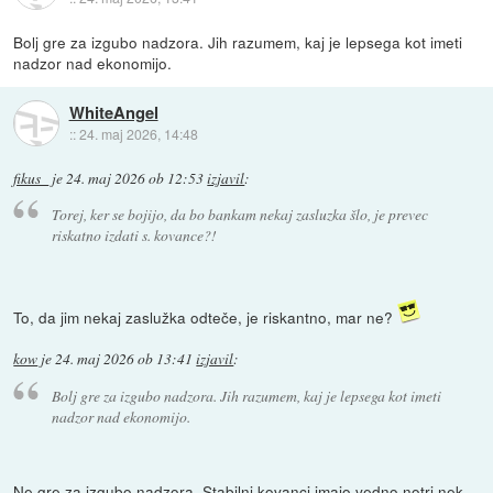
Bolj gre za izgubo nadzora. Jih razumem, kaj je lepsega kot imeti
nadzor nad ekonomijo.
WhiteAngel
::
24. maj 2026, 14:48
fikus_
je
24. maj 2026 ob 12:53
izjavil
:
Torej, ker se bojijo, da bo bankam nekaj zasluzka šlo, je prevec
riskatno izdati s. kovance?!
To, da jim nekaj zaslužka odteče, je riskantno, mar ne?
kow
je
24. maj 2026 ob 13:41
izjavil
:
Bolj gre za izgubo nadzora. Jih razumem, kaj je lepsega kot imeti
nadzor nad ekonomijo.
Ne gre za izgubo nadzora. Stabilni kovanci imajo vedno notri nek