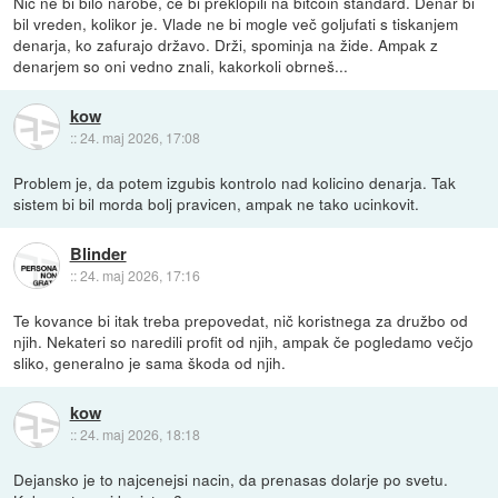
Nič ne bi bilo narobe, če bi preklopili na bitcoin standard. Denar bi
bil vreden, kolikor je. Vlade ne bi mogle več goljufati s tiskanjem
denarja, ko zafurajo državo. Drži, spominja na žide. Ampak z
denarjem so oni vedno znali, kakorkoli obrneš...
kow
::
24. maj 2026, 17:08
Problem je, da potem izgubis kontrolo nad kolicino denarja. Tak
sistem bi bil morda bolj pravicen, ampak ne tako ucinkovit.
Blinder
::
24. maj 2026, 17:16
Te kovance bi itak treba prepovedat, nič koristnega za družbo od
njih. Nekateri so naredili profit od njih, ampak če pogledamo večjo
sliko, generalno je sama škoda od njih.
kow
::
24. maj 2026, 18:18
Dejansko je to najcenejsi nacin, da prenasas dolarje po svetu.