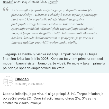
Buddah
je
25. maj 2026 ob 08:41
izjavil
:
Z visoko inflacijo pride večje tveganje za default kreditov (če
plače ne sledijo). Hkrati se v obdobjih visoke inflacije pojavljajo
bank run-i, kjer populacija odvrže "denar" in ga začne
pretapljati v druge hranilce vrednosti. Takrat se banke
spopadajo z velikimi težavami glede zagotavljanja likvidnosti
vsem, ki želijo denar dvigniti - sledijo lahko bankroti. Modernim
bankam, kot tudi vladam/državam in podjetjem, je po večini v
interesu stabilno, predvidljivo ekonomsko okolje.
Tveganje za banke ni visoka inflacija, ampak recesija ali hujša
finančna kriza kot je bila 2008. Kako se bo v tem primeru obnesel
moderni bančni sistem bomo pa še videli. Po moje v takem primeru
pa pridejo spet davkoplačevalci na vrsto.
Buddah
::
25. maj 2026, 08:57
Uradna inflacija, je po viru, ki si ga prilepil 3.1%. Target inflation je
po večini sveta 2%. Core inflacijo imamo okrog 2%. 3% se ne
smatra za visoko inflacijo.