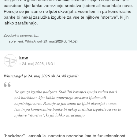
backdoor, kjer lahko zamrznejo sredstva ljudem ali naprintajo nove.
Pomoje se jim samo ne ljubi ukvarjat z vsem tem in pa komercialne
banke bi nekaj zaslužka izgubile za vse te njihove "storitve", ki jih
lahko zaračunajo.
Zgodovina sprememb…
spremenil:
WhiteAngel
(
24. maj 2026 ob 14:52
)
kow
::
24. maj 2026, 16:31
WhiteAngel
je
24. maj 2026 ob 14:48
izjavil
:
Ne gre za izgubo nadzora. Stabilni kovanci imajo vedno notri
nek backdoor, kjer lahko zamrznejo sredstva ljudem ali
naprintajo nove. Pomoje se jim samo ne ljubi ukvarjat z vsem
tem in pa komercialne banke bi nekaj zaslužka izgubile za vse te
njihove "storitve", ki jih lahko zaračunajo.
"backdoor".. ampak ja, pametna pogodba ima to funkcionalnost