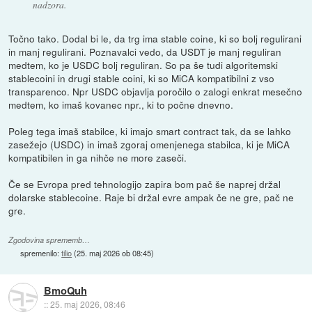
nadzora.
Točno tako. Dodal bi le, da trg ima stable coine, ki so bolj regulirani
in manj regulirani. Poznavalci vedo, da USDT je manj reguliran
medtem, ko je USDC bolj reguliran. So pa še tudi algoritemski
stablecoini in drugi stable coini, ki so MiCA kompatibilni z vso
transparenco. Npr USDC objavlja poročilo o zalogi enkrat mesečno
medtem, ko imaš kovanec npr., ki to počne dnevno.
Poleg tega imaš stabilce, ki imajo smart contract tak, da se lahko
zasežejo (USDC) in imaš zgoraj omenjenega stabilca, ki je MiCA
kompatibilen in ga nihče ne more zaseči.
Če se Evropa pred tehnologijo zapira bom pač še naprej držal
dolarske stablecoine. Raje bi držal evre ampak če ne gre, pač ne
gre.
Zgodovina sprememb…
spremenilo:
tilio
(
25. maj 2026 ob 08:45
)
BmoQuh
::
25. maj 2026, 08:46