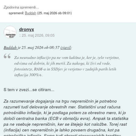
Zgodovina sprememb…
spremenil:
Buddah
(
25. maj 2026 ob 09:01
)
dronyx
::
25. maj 2026, 09:05
Buddah
je
25. maj 2026 ob 08:57
izjavil
:
Za neuradno inflacijo pa ne vem kakšna je, ker je, zelo verjetno,
odvisna od dobrin, ki jih meriš. Za nakoga, ki živi od vode,
fotosinteze, RAM-a in SSDjev je verjetno v zadnjih parih letih
inflacija 300%+.
S tem v zvezi...se citiram...
Za razumevanje dogajanja na trgu nepremičnin je potrebno
razumeti tudi delovanje obrestnih mer. Statistični urad računa
potrošniško inflacijo, ki je podlaga potem za obrestno mero, ki jo
določi centralna banka (ECB v območju evra). Ampak ta statistika
pa ne vsebuje nepremičnin, ker se štejejo kot naložbe. Torej rast
(inflacija) cen nepremičnin je lahko povsem drugačna, kot pa
potrošniška inflacija. Samo tudi obresti stanovanjskih kreditov