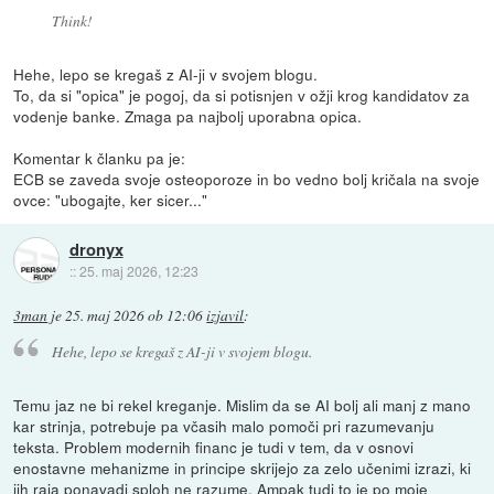
Think!
Hehe, lepo se kregaš z AI-ji v svojem blogu.
To, da si "opica" je pogoj, da si potisnjen v ožji krog kandidatov za
vodenje banke. Zmaga pa najbolj uporabna opica.
Komentar k članku pa je:
ECB se zaveda svoje osteoporoze in bo vedno bolj kričala na svoje
ovce: "ubogajte, ker sicer..."
dronyx
::
25. maj 2026, 12:23
3man
je
25. maj 2026 ob 12:06
izjavil
:
Hehe, lepo se kregaš z AI-ji v svojem blogu.
Temu jaz ne bi rekel kreganje. Mislim da se AI bolj ali manj z mano
kar strinja, potrebuje pa včasih malo pomoči pri razumevanju
teksta. Problem modernih financ je tudi v tem, da v osnovi
enostavne mehanizme in principe skrijejo za zelo učenimi izrazi, ki
jih raja ponavadi sploh ne razume. Ampak tudi to je po moje