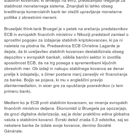
stabilnih kovancev, ki temeljijo na evru, predstavljalo tveganje za
stabilnost monetarnega sistema. Zmanjšali bi lahko obseg
kreditiranja komercialnih bank ter otežili upravljanje monetarne
politike z obrestnimi merami.
Bruseljski think-tank Bruegel je v petek na srečanju predstavnikov
ECB in evropskih finančnih ministrov v Nikoziji predstavil zamisel o
sprostitvi pogojev za izdajanje stabilnih kriptokovancev, ki pa ni
naletela na plodna tla. Predsednica ECB Christine Lagarde je
dejala, da bi uveljavitev stabilnih kovancev destabilizirala obseg
depozitov v evropskih bankah, ošibila bančni sektor in izvotlila
sposobnost ECB, da na trg posega s spremembami ključnih
obrestnih mer. Ob izdaji in nakupu stabilnega kovanca se denar
prelije k izdajatelju, s čimer postane manj zanesljiv vir financiranja
za banke. Bojijo se pojava, ki mu v angleščini pravijo
, in sicer gre za opuščanje posrednikov (v tem
disintermediation
primeru bank).
Medtem ko je ECB proti stabilnim kovancem, so mnenja evropskih
finančnih ministrov deljena. Ekonomisti iz Bruegela pa opozarjajo,
da grozi digitalna dolarizacija, saj je dolar praktično edina globalna
valuta s stabilnimi kovanci. Evrski delež znaša 0,3 odstotka, saj so
nekatere banke že izdale svoje kovance, denimo Société
Générale.