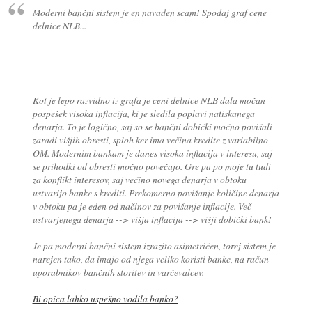
Moderni bančni sistem je en navaden scam! Spodaj graf cene
delnice NLB...
Kot je lepo razvidno iz grafa je ceni delnice NLB dala močan
pospešek visoka inflacija, ki je sledila poplavi natiskanega
denarja. To je logično, saj so se bančni dobički močno povišali
zaradi višjih obresti, sploh ker ima večina kredite z variabilno
OM. Modernim bankam je danes visoka inflacija v interesu, saj
se prihodki od obresti močno povečajo. Gre pa po moje tu tudi
za konflikt interesov, saj večino novega denarja v obtoku
ustvarijo banke s krediti. Prekomerno povišanje količine denarja
v obtoku pa je eden od načinov za povišanje inflacije. Več
ustvarjenega denarja --> višja inflacija --> višji dobički bank!
Je pa moderni bančni sistem izrazito asimetričen, torej sistem je
narejen tako, da imajo od njega veliko koristi banke, na račun
uporabnikov bančnih storitev in varčevalcev.
Bi opica lahko uspešno vodila banko?