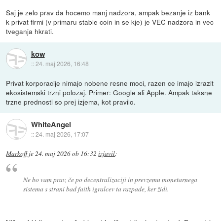
Saj je zelo prav da hocemo manj nadzora, ampak bezanje iz bank
k privat firmi (v primaru stable coin in se kje) je VEC nadzora in vec
tveganja hkrati.
kow
::
24. maj 2026, 16:48
Privat korporacije nimajo nobene resne moci, razen ce imajo izrazit
ekosistemski trzni polozaj. Primer: Google ali Apple. Ampak taksne
trzne prednosti so prej izjema, kot pravilo.
WhiteAngel
::
24. maj 2026, 17:07
Markoff
je
24. maj 2026 ob 16:32
izjavil
:
Ne bo vam prav, če po decentralizaciji in prevzemu monetarnega
sistema s strani bad faith igralcev ta razpade, ker židi.