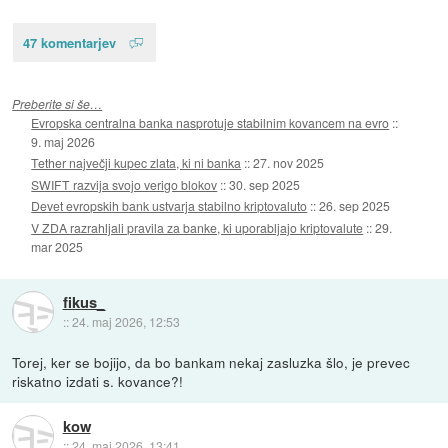
47 komentarjev
Preberite si še…
Evropska centralna banka nasprotuje stabilnim kovancem na evro
::
9. maj 2026
Tether največji kupec zlata, ki ni banka
::
27. nov 2025
SWIFT razvija svojo verigo blokov
::
30. sep 2025
Devet evropskih bank ustvarja stabilno kriptovaluto
::
26. sep 2025
V ZDA razrahljali pravila za banke, ki uporabljajo kriptovalute
::
29.
mar 2025
fikus_
::
24. maj 2026, 12:53
Torej, ker se bojijo, da bo bankam nekaj zasluzka šlo, je prevec
riskatno izdati s. kovance?!
kow
::
24. maj 2026, 13:41