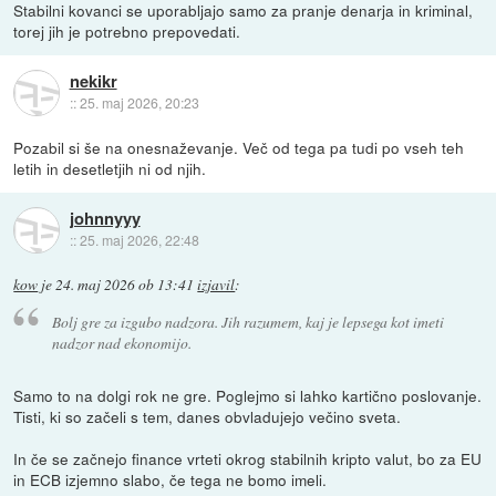
Stabilni kovanci se uporabljajo samo za pranje denarja in kriminal,
torej jih je potrebno prepovedati.
nekikr
::
25. maj 2026, 20:23
Pozabil si še na onesnaževanje. Več od tega pa tudi po vseh teh
letih in desetletjih ni od njih.
johnnyyy
::
25. maj 2026, 22:48
kow
je
24. maj 2026 ob 13:41
izjavil
:
Bolj gre za izgubo nadzora. Jih razumem, kaj je lepsega kot imeti
nadzor nad ekonomijo.
Samo to na dolgi rok ne gre. Poglejmo si lahko kartično poslovanje.
Tisti, ki so začeli s tem, danes obvladujejo večino sveta.
In če se začnejo finance vrteti okrog stabilnih kripto valut, bo za EU
in ECB izjemno slabo, če tega ne bomo imeli.