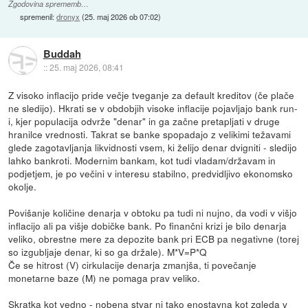
Zgodovina sprememb…
spremenil:
dronyx
(
25. maj 2026 ob 07:02
)
Buddah
::
25. maj 2026, 08:41
Z visoko inflacijo pride večje tveganje za default kreditov (če plače
ne sledijo). Hkrati se v obdobjih visoke inflacije pojavljajo bank run-
i, kjer populacija odvrže "denar" in ga začne pretapljati v druge
hranilce vrednosti. Takrat se banke spopadajo z velikimi težavami
glede zagotavljanja likvidnosti vsem, ki želijo denar dvigniti - sledijo
lahko bankroti. Modernim bankam, kot tudi vladam/državam in
podjetjem, je po večini v interesu stabilno, predvidljivo ekonomsko
okolje.
Povišanje količine denarja v obtoku pa tudi ni nujno, da vodi v višjo
inflacijo ali pa višje dobičke bank. Po finančni krizi je bilo denarja
veliko, obrestne mere za depozite bank pri ECB pa negativne (torej
so izgubljaje denar, ki so ga držale). M*V=P*Q
Če se hitrost (V) cirkulacije denarja zmanjša, ti povečanje
monetarne baze (M) ne pomaga prav veliko.
Skratka kot vedno - nobena stvar ni tako enostavna kot zgleda v