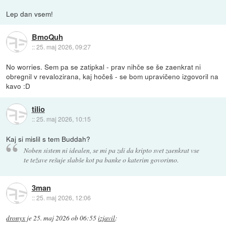
Lep dan vsem!
BmoQuh
::
25. maj 2026, 09:27
No worries. Sem pa se zatipkal - prav nihče se še zaenkrat ni
obregnil v revalozirana, kaj hočeš - se bom upravičeno izgovoril na
kavo :D
tilio
::
25. maj 2026, 10:15
Kaj si mislil s tem Buddah?
Noben sistem ni idealen, se mi pa zdi da kripto svet zaenkrat vse
te težave rešuje slabše kot pa banke o katerim govorimo.
3man
::
25. maj 2026, 12:06
dronyx
je
25. maj 2026 ob 06:55
izjavil
: