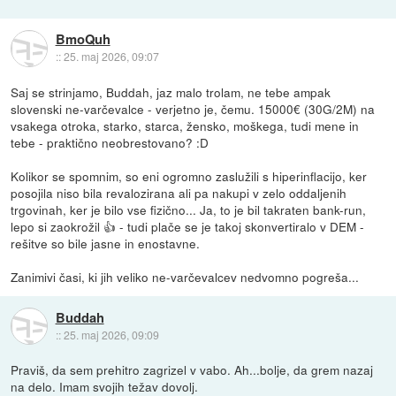
BmoQuh
::
25. maj 2026, 09:07
Saj se strinjamo, Buddah, jaz malo trolam, ne tebe ampak
slovenski ne-varčevalce - verjetno je, čemu. 15000€ (30G/2M) na
vsakega otroka, starko, starca, žensko, moškega, tudi mene in
tebe - praktično neobrestovano? :D
Kolikor se spomnim, so eni ogromno zaslužili s hiperinflacijo, ker
posojila niso bila revalozirana ali pa nakupi v zelo oddaljenih
trgovinah, ker je bilo vse fizično... Ja, to je bil takraten bank-run,
lepo si zaokrožil 👍 - tudi plače se je takoj skonvertiralo v DEM -
rešitve so bile jasne in enostavne.
Zanimivi časi, ki jih veliko ne-varčevalcev nedvomno pogreša...
Buddah
::
25. maj 2026, 09:09
Praviš, da sem prehitro zagrizel v vabo. Ah...bolje, da grem nazaj
na delo. Imam svojih težav dovolj.