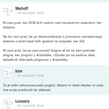
Markoff
::
24. maj 2026, 16:32
Ni vam prav, ker ECB drži nadzor nad monetarnim sistemom, ker
fašizem.
Ne bo vam prav, če po decentralizaciji in prevzemu monetarnega
sistema s strani bad faith igralcev ta razpade, ker židi.
Ni vam prav, če se vam preveč dvigne ali če se vam premalo
dvigne, ker pingvini z Antarktike. Uživate pa vsi sadove dela
fašističnih židovskih pingvinov z Antarktike.
kow
::
24. maj 2026, 16:33
To je edini zdravorazumski pogled. Sistem ni nikoli idealen in vsak
ima svoje prednosti ter slabosti.
Lonsarg
::
24. maj 2026, 16:42