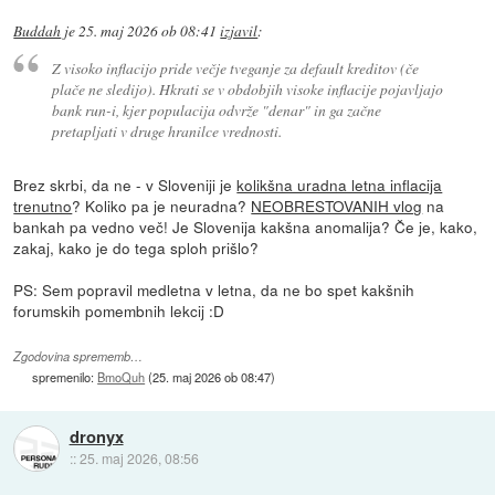
Buddah
je
25. maj 2026 ob 08:41
izjavil
:
Z visoko inflacijo pride večje tveganje za default kreditov (če
plače ne sledijo). Hkrati se v obdobjih visoke inflacije pojavljajo
bank run-i, kjer populacija odvrže "denar" in ga začne
pretapljati v druge hranilce vrednosti.
Brez skrbi, da ne - v Sloveniji je
kolikšna uradna letna inflacija
trenutno
? Koliko pa je neuradna?
NEOBRESTOVANIH vlog
na
bankah pa vedno več! Je Slovenija kakšna anomalija? Če je, kako,
zakaj, kako je do tega sploh prišlo?
PS: Sem popravil medletna v letna, da ne bo spet kakšnih
forumskih pomembnih lekcij :D
Zgodovina sprememb…
spremenilo:
BmoQuh
(
25. maj 2026 ob 08:47
)
dronyx
::
25. maj 2026, 08:56