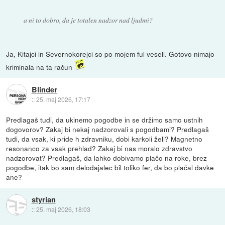
a ni to dobro, da je totalen nadzor nad ljudmi?
Ja, Kitajci in Severnokorejci so po mojem ful veseli. Gotovo nimajo
kriminala na ta račun
Blinder
::
25. maj 2026, 17:17
Predlagaš tudi, da ukinemo pogodbe in se držimo samo ustnih
dogovorov? Zakaj bi nekaj nadzorovali s pogodbami? Predlagaš
tudi, da vsak, ki pride h zdravniku, dobi karkoli želi? Magnetno
resonanco za vsak prehlad? Zakaj bi nas moralo zdravstvo
nadzorovat? Predlagaš, da lahko dobivamo plačo na roke, brez
pogodbe, itak bo sam delodajalec bil toliko fer, da bo plačal davke
ane?
styrian
::
25. maj 2026, 18:03