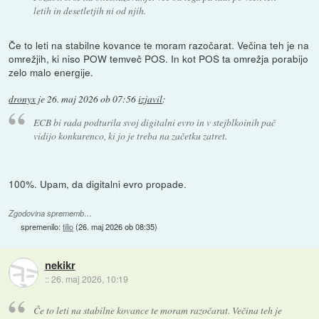
letih in desetletjih ni od njih.
Če to leti na stabilne kovance te moram razočarat. Večina teh je na
omrežjih, ki niso POW temveč POS. In kot POS ta omrežja porabijo
zelo malo energije.
dronyx
je
26. maj 2026 ob 07:56
izjavil
:
ECB bi rada podturila svoj digitalni evro in v stejblkoinih pač
vidijo konkurenco, ki jo je treba na začetku zatret.
100%. Upam, da digitalni evro propade.
Zgodovina sprememb…
spremenilo:
tilio
(
26. maj 2026 ob 08:35
)
nekikr
::
26. maj 2026, 10:19
Če to leti na stabilne kovance te moram razočarat. Večina teh je