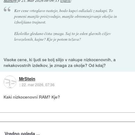
Markoff
je
21. mar 2026 ob 09:13
izjavil
:
Ker cene vrtoglavo rastejo, bodo kupci odlašali z nakupi. To
pomeni manjšo proizvodnjo, manjše obremenjevanje okolja in
izboljšano trajnost.
Ekološko gledano čista zmaga. Saj to je eden glavnih ciljev
levozelenih, kajne? Kje je potem težava?
Visoke cene, ki ljudi se bolj silijo v nakupe nizkocenovnih, a
nekakovostnih izdelkov, je zmaga za okolje? Od kdaj?
MrStein
::
22. mar 2026, 07:36
Kaki nizkocenovni RAM? Kje?
Vredno ogleda ...