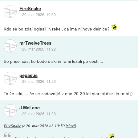
FireSnake
::
20. mar 2026, 10:50
Kdo se bo zdaj oglasil in rekel, da ima njihove delnice?
mrTwelveTrees
::
20. mar 2026, 11:22
Bo prišel čas, ko bodo diski in rami ležali po cesti....
pegasus
::
20. mar 2026, 11:26
To že zdaj ... če se zadovoljiš z ene 20-30 let starimi diski in rami ;)
J.McLane
::
20. mar 2026, 11:28
FireSnake
je
20. mar 2026 ob 10:50
izjavil
: