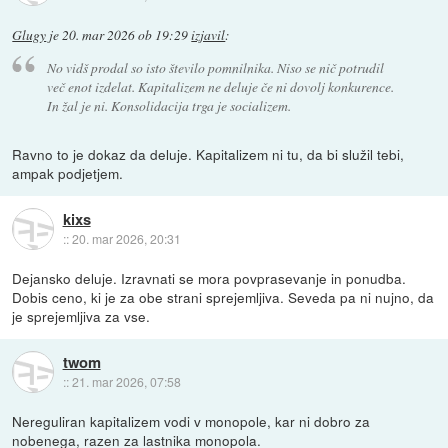
Glugy
je
20. mar 2026 ob 19:29
izjavil
:
No vidš prodal so isto število pomnilnika. Niso se nič potrudil
več enot izdelat. Kapitalizem ne deluje če ni dovolj konkurence.
In žal je ni. Konsolidacija trga je socializem.
Ravno to je dokaz da deluje. Kapitalizem ni tu, da bi služil tebi,
ampak podjetjem.
kixs
::
20. mar 2026, 20:31
Dejansko deluje. Izravnati se mora povprasevanje in ponudba.
Dobis ceno, ki je za obe strani sprejemljiva. Seveda pa ni nujno, da
je sprejemljiva za vse.
twom
::
21. mar 2026, 07:58
Nereguliran kapitalizem vodi v monopole, kar ni dobro za
nobenega, razen za lastnika monopola.