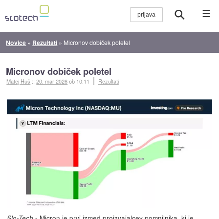
☰
Novice
»
Rezultati
»
Micronov dobiček poletel
Micronov dobiček poletel
Matej Huš
::
20. mar 2026
ob 10:11
Rezultati
- Micron je prvi izmed proizvajalcev pomnilnika, ki je
Slo-Tech