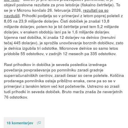
objavil poslovne rezultate za prvo letošnje (fiskalno četrtletje). To
se je v Micronu končalo 26. februarja 2026,
rezultati pa so
navdušili
. Prihodki podjetja so v primerjavi z letom poprej poleteli z
8,05 na 23,9 milijarde dolarjev. Čisti dobiček je znašal 13,8
milijarde dolarjev, potem ko je bil četrtletje pred tem 5,2 milijarde
dolarjev, v enakem obdobju lani pa le 1,6 milijarde dolarjev.
Izjemna rast dobička, ki znaša 12 dolarjev na delnico (trenutni
tečaj 445 dolarjev), je sprožila unovčevanje borznih dobičkov, zato
je delnica izgubila tri odstotke. Micronove delnice so samo letos
pridobile 55 odstotkov, v zadnjih 12 mesecih pa 335 odstotkov.
Rast prihodkov in dobička je seveda posledica izrednega
povečanja povpraševanja po pomnilniku zaradi gradnje
superračunalniških centrov, zaradi česar so cene poletele. Količina
prodanega pomnilnika ostaja približno enaka, cene pa so se v
primerjavi z lanskim letom več kot početverile. Ustrezno so zrasli
tudi prihodki in seveda dobiček. Bruto marža znaša že neverjetnih
76 odstotkov.
18 komentarjev