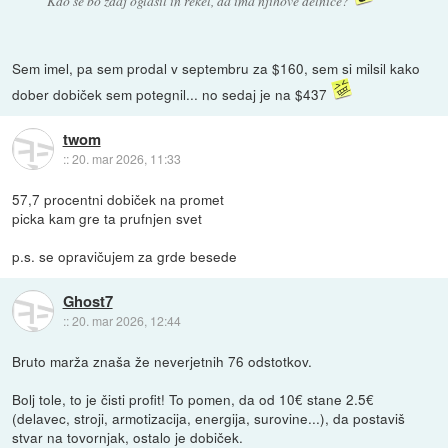
Kdo se bo zdaj oglasil in rekel, da ima njihove delnice?
Sem imel, pa sem prodal v septembru za $160, sem si milsil kako
dober dobiček sem potegnil... no sedaj je na $437
twom
::
20. mar 2026, 11:33
57,7 procentni dobiček na promet
picka kam gre ta prufnjen svet
p.s. se opravičujem za grde besede
Ghost7
::
20. mar 2026, 12:44
Bruto marža znaša že neverjetnih 76 odstotkov.
Bolj tole, to je čisti profit! To pomen, da od 10€ stane 2.5€
(delavec, stroji, armotizacija, energija, surovine...), da postaviš
stvar na tovornjak, ostalo je dobiček.