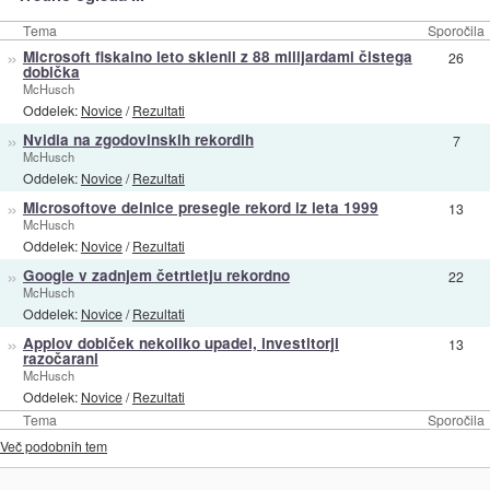
Tema
Sporočila
»
Microsoft fiskalno leto sklenil z 88 milijardami čistega
26
dobička
McHusch
Oddelek:
Novice
/
Rezultati
»
Nvidia na zgodovinskih rekordih
7
McHusch
Oddelek:
Novice
/
Rezultati
»
Microsoftove delnice presegle rekord iz leta 1999
13
McHusch
Oddelek:
Novice
/
Rezultati
»
Google v zadnjem četrtletju rekordno
22
McHusch
Oddelek:
Novice
/
Rezultati
»
Applov dobiček nekoliko upadel, investitorji
13
razočarani
McHusch
Oddelek:
Novice
/
Rezultati
Tema
Sporočila
Več podobnih tem