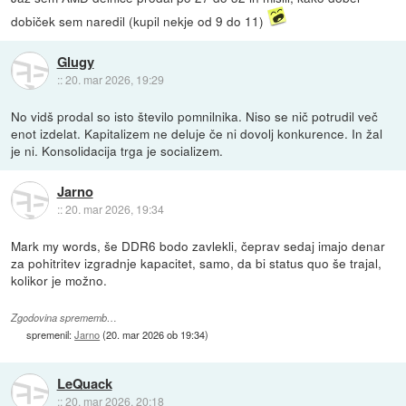
dobiček sem naredil (kupil nekje od 9 do 11)
Glugy
::
20. mar 2026, 19:29
No vidš prodal so isto število pomnilnika. Niso se nič potrudil več
enot izdelat. Kapitalizem ne deluje če ni dovolj konkurence. In žal
je ni. Konsolidacija trga je socializem.
Jarno
::
20. mar 2026, 19:34
Mark my words, še DDR6 bodo zavlekli, čeprav sedaj imajo denar
za pohitritev izgradnje kapacitet, samo, da bi status quo še trajal,
kolikor je možno.
Zgodovina sprememb…
spremenil:
Jarno
(
20. mar 2026 ob 19:34
)
LeQuack
::
20. mar 2026, 20:18