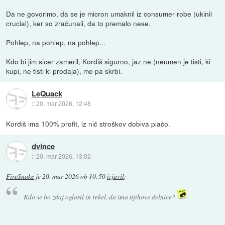
Da ne govorimo, da se je micron umaknil iz consumer robe (ukinil
crucial), ker so zračunali, da to premalo nese.
Pohlep, na pohlep, na pohlep...
Kdo bi jim sicer zameril, Kordiš sigurno, jaz ne (neumen je tisti, ki
kupi, ne tisti ki prodaja), me pa skrbi.
LeQuack
::
20. mar 2026, 12:48
Kordiš ima 100% profit, iz nič stroškov dobiva plačo.
dvince
::
20. mar 2026, 13:02
FireSnake
je
20. mar 2026 ob 10:50
izjavil
:
Kdo se bo zdaj oglasil in rekel, da ima njihove delnice?