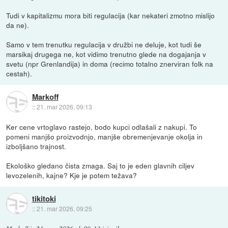
Tudi v kapitalizmu mora biti regulacija (kar nekateri zmotno mislijo
da ne).
Samo v tem trenutku regulacija v družbi ne deluje, kot tudi še
marsikaj drugega ne, kot vidimo trenutno glede na dogajanja v
svetu (npr Grenlandija) in doma (recimo totalno znerviran folk na
cestah).
Markoff
::
21. mar 2026, 09:13
Ker cene vrtoglavo rastejo, bodo kupci odlašali z nakupi. To
pomeni manjšo proizvodnjo, manjše obremenjevanje okolja in
izboljšano trajnost.
Ekološko gledano čista zmaga. Saj to je eden glavnih ciljev
levozelenih, kajne? Kje je potem težava?
tikitoki
::
21. mar 2026, 09:25