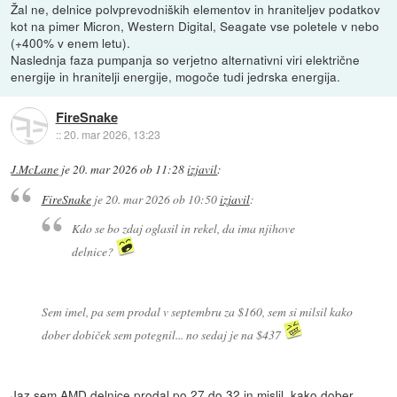
Žal ne, delnice polvprevodniških elementov in hraniteljev podatkov
kot na pimer Micron, Western Digital, Seagate vse poletele v nebo
(+400% v enem letu).
Naslednja faza pumpanja so verjetno alternativni viri električne
energije in hranitelji energije, mogoče tudi jedrska energija.
FireSnake
::
20. mar 2026, 13:23
J.McLane
je
20. mar 2026 ob 11:28
izjavil
:
FireSnake
je
20. mar 2026 ob 10:50
izjavil
:
Kdo se bo zdaj oglasil in rekel, da ima njihove
delnice?
Sem imel, pa sem prodal v septembru za $160, sem si milsil kako
dober dobiček sem potegnil... no sedaj je na $437
Jaz sem AMD delnice prodal po 27 do 32 in mislil, kako dober