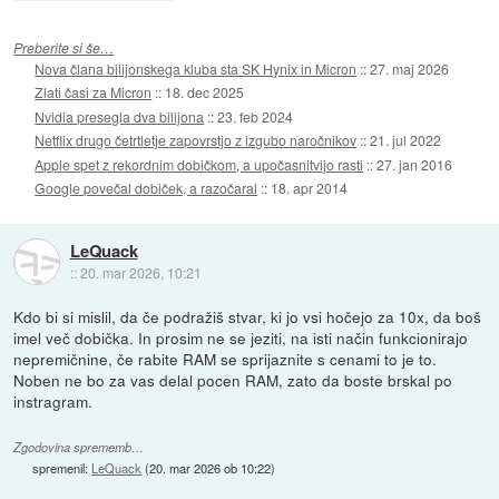
Preberite si še…
Nova člana bilijonskega kluba sta SK Hynix in Micron
::
27. maj 2026
Zlati časi za Micron
::
18. dec 2025
Nvidia presegla dva bilijona
::
23. feb 2024
Netflix drugo četrtletje zapovrstjo z izgubo naročnikov
::
21. jul 2022
Apple spet z rekordnim dobičkom, a upočasnitvijo rasti
::
27. jan 2016
Google povečal dobiček, a razočaral
::
18. apr 2014
LeQuack
::
20. mar 2026, 10:21
Kdo bi si mislil, da če podražiš stvar, ki jo vsi hočejo za 10x, da boš
imel več dobička. In prosim ne se jeziti, na isti način funkcionirajo
nepremičnine, če rabite RAM se sprijaznite s cenami to je to.
Noben ne bo za vas delal pocen RAM, zato da boste brskal po
instragram.
Zgodovina sprememb…
spremenil:
LeQuack
(
20. mar 2026 ob 10:22
)