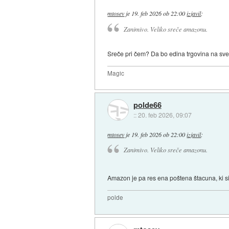
mtosev
je
19. feb 2026 ob 22:00
izjavil
:
Zanimivo. Veliko sreče amazonu.
Sreče pri čem? Da bo edina trgovina na sve
Magic
polde66
::
20. feb 2026, 09:07
mtosev
je
19. feb 2026 ob 22:00
izjavil
:
Zanimivo. Veliko sreče amazonu.
Amazon je pa res ena poštena štacuna, ki si 
polde