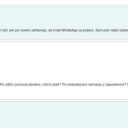
ri njih, ker po novem zahtevajo, da imaš WhatsApp za prijavo. Sem pač našel izdelek
o višini (oziroma obratno, nižini) plač? Po nedostojnem ravnanju z zaposlenimi? 