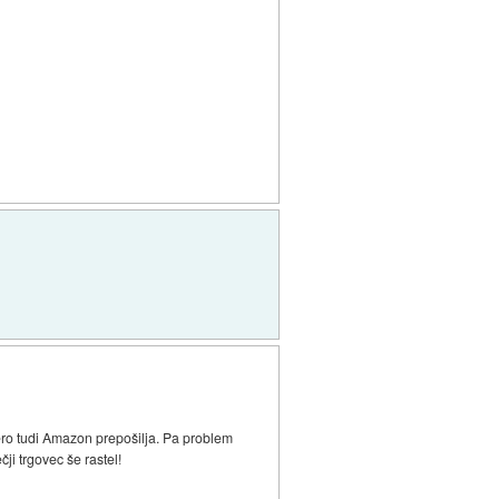
ero tudi Amazon prepošilja. Pa problem
ji trgovec še rastel!