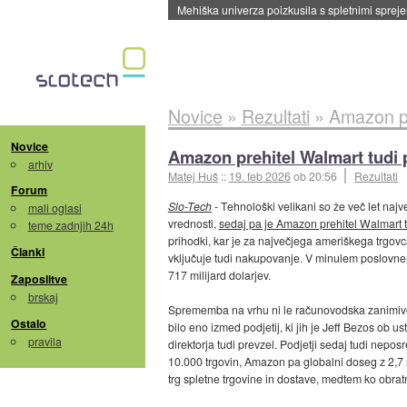
Mehiška univerza poizkusila s spletnimi sprejem
Novice
»
Rezultati
»
Amazon pr
Novice
Amazon prehitel Walmart tudi 
arhiv
Matej Huš
::
19. feb 2026
ob 20:56
Rezultati
Forum
Slo-Tech
- Tehnološki velikani so že več let najv
mali oglasi
vrednosti,
sedaj pa je Amazon prehitel Walmart 
teme zadnjih 24h
prihodki, kar je za največjega ameriškega trgovca
Članki
vključuje tudi nakupovanje. V minulem poslovnem
717 milijard dolarjev.
Zaposlitve
brskaj
Sprememba na vrhu ni le računovodska zanimivo
Ostalo
bilo eno izmed podjetij, ki jih je Jeff Bezos ob
pravila
direktorja tudi prevzel. Podjetji sedaj tudi nepo
10.000 trgovin, Amazon pa globalni doseg z 2,7 
trg spletne trgovine in dostave, medtem ko obratn