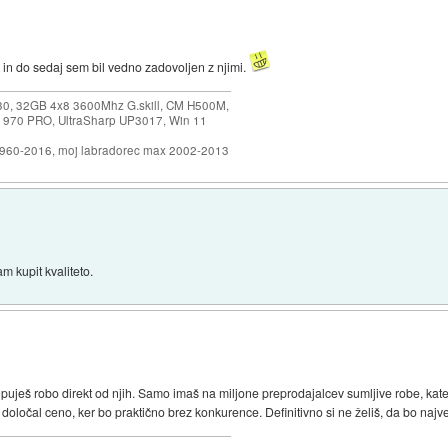
in do sedaj sem bil vedno zadovoljen z njimi.
30, 32GB 4x8 3600Mhz G.skill, CM H500M,
 970 PRO, UltraSharp UP3017, Win 11
1960-2016, moj labradorec max 2002-2013
m kupit kvaliteto.
puješ robo direkt od njih. Samo imaš na miljone preprodajalcev sumljive robe, kat
določal ceno, ker bo praktično brez konkurence. Definitivno si ne želiš, da bo največ