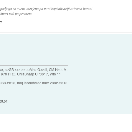
 podjetja na svetu, merjeno po tržni kapitalizaciji oziroma borzni
lmart tudi po prometu.
a?
30, 32GB 4x8 3600Mhz G.skill, CM H500M,
 970 PRO, UltraSharp UP3017, Win 11
1960-2016, moj labradorec max 2002-2013
 09:04
)