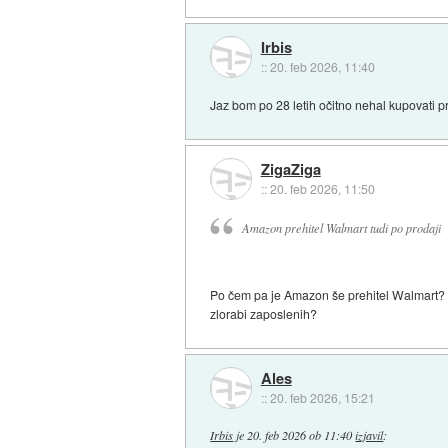
Irbis
::
20. feb 2026, 11:40
Jaz bom po 28 letih očitno nehal kupovati p
ZigaZiga
::
20. feb 2026, 11:50
Amazon prehitel Walmart
tudi
po prodaji
Po čem pa je Amazon še prehitel Walmart? P
zlorabi zaposlenih?
Ales
::
20. feb 2026, 15:21
Irbis
je
20. feb 2026 ob 11:40
izjavil
: