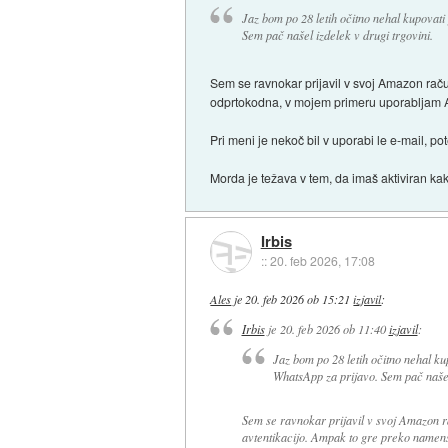
Jaz bom po 28 letih očitno nehal kupovati
Sem pač našel izdelek v drugi trgovini.
Sem se ravnokar prijavil v svoj Amazon raču
odprtokodna, v mojem primeru uporabljam A
Pri meni je nekoč bil v uporabi le e-mail,
Morda je težava v tem, da imaš aktiviran kak 
Irbis
::
20. feb 2026, 17:08
Ales
je
20. feb 2026 ob 15:21
izjavil
:
Irbis
je
20. feb 2026 ob 11:40
izjavil
:
Jaz bom po 28 letih očitno nehal ku
WhatsApp za prijavo. Sem pač našel 
Sem se ravnokar prijavil v svoj Amazon r
avtentikacijo. Ampak to gre preko namens