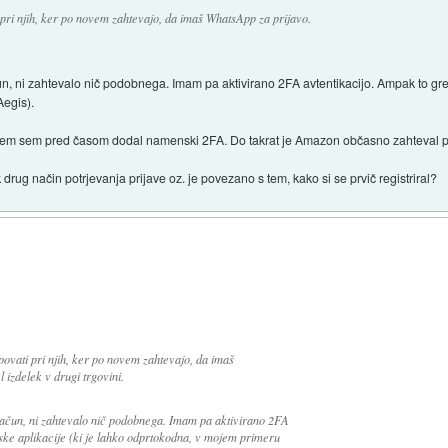
 pri njih, ker po novem zahtevajo, da imaš WhatsApp za prijavo.
n, ni zahtevalo nič podobnega. Imam pa aktivirano 2FA avtentikacijo. Ampak to gre
egis).
 potem sem pred časom dodal namenski 2FA. Do takrat je Amazon občasno zahteval po
drug način potrjevanja prijave oz. je povezano s tem, kako si se prvič registriral?
povati pri njih, ker po novem zahtevajo, da imaš
izdelek v drugi trgovini.
ačun, ni zahtevalo nič podobnega. Imam pa aktivirano 2FA
ke aplikacije (ki je lahko odprtokodna, v mojem primeru