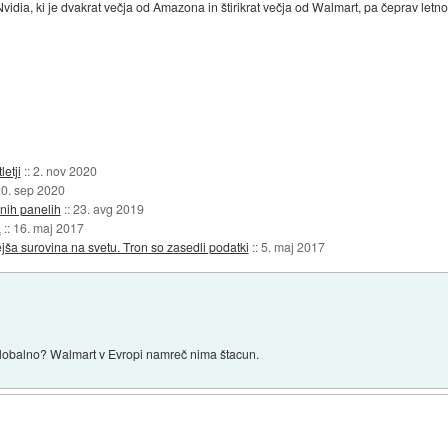
vidia, ki je dvakrat večja od Amazona in štirikrat večja od Walmart, pa čeprav letno u
etji
::
2. nov 2020
0. sep 2020
nih panelih
::
23. avg 2019
a
::
16. maj 2017
a surovina na svetu. Tron so zasedli podatki
::
5. maj 2017
lobalno? Walmart v Evropi namreč nima štacun.