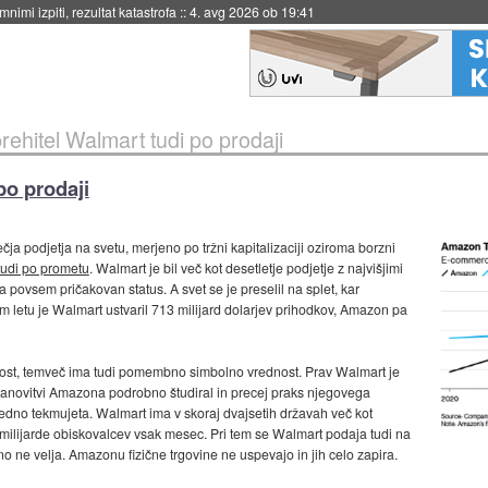
nimi izpiti, rezultat katastrofa
::
4. avg 2026 ob 19:41
ehitel Walmart tudi po prodaji
po prodaji
ečja podjetja na svetu, merjeno po tržni kapitalizaciji oziroma borzni
tudi po prometu
. Walmart je bil več kot desetletje podjetje z najvišjimi
 povsem pričakovan status. A svet se je preselil na splet, kar
 letu je Walmart ustvaril 713 milijard dolarjev prihodkov, Amazon pa
st, temveč ima tudi pomembno simbolno vrednost. Prav Walmart je
 ustanovitvi Amazona podrobno študiral in precej praks njegovega
sredno tekmujeta. Walmart ima v skoraj dvajsetih državah več kot
milijarde obiskovalcev vsak mesec. Pri tem se Walmart podaja tudi na
o ne velja. Amazonu fizične trgovine ne uspevajo in jih celo zapira.