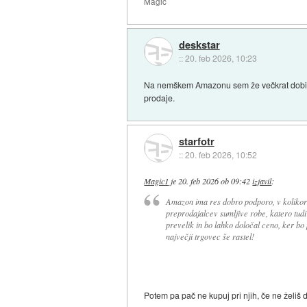
Magic
deskstar
::
20. feb 2026, 10:23
Na nemškem Amazonu sem že večkrat dobil p
prodaje.
starfotr
::
20. feb 2026, 10:52
Magic1
je
20. feb 2026 ob 09:42
izjavil
:
Amazon ima res dobro podporo, v kolikor 
preprodajalcev sumljive robe, katero tud
prevelik in bo lahko določal ceno, ker bo 
največji trgovec še rastel!
Potem pa pač ne kupuj pri njih, če ne želiš 