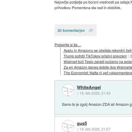
Največje podjetje po borzni vrednosti pa ostaja N
prihodkov. Pomembna sta rast in dobiček.
20 komentarjev
Preberite si še…
Applu in Amazonu se obetata rekordni četrtl
Trump potrdil TikTokov prisilni prevzem
::
2
Walmart toži Teslo zaradi požarov na solar
Za en Amazon danes dobite dva Walmart
The Economist: Nafta ni več najpomembnejš
WhiteAngel
::
19. feb 2026, 21:43
Samo to je zgolj Amazon ZDA ali Amazon g
gus5
::
19. feb 2026, 21:57