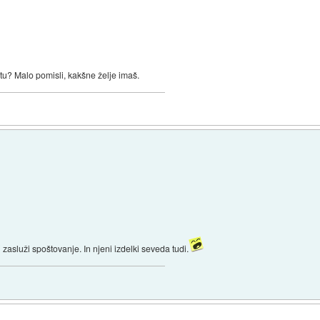
tu? Malo pomisli, kakšne želje imaš.
zasluži spoštovanje. In njeni izdelki seveda tudi.