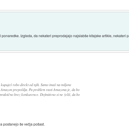
onaredke. Izgleda, da nekateri preprodajajo najslabše kitajske artikle, nekateri
kupuješ robo direkt od njih. Samo imaš na miljone
i Amazon prepošilja. Pa problem rasti Amazona je, da bo
praktično brez konkurence. Definitivno si ne želiš, da bo
da postanejo še večja pošast.