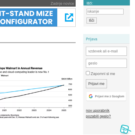
Išči:
Zadnje novice
Prijava
Zapomni si me
nov uporabnik
pozabili geslo?