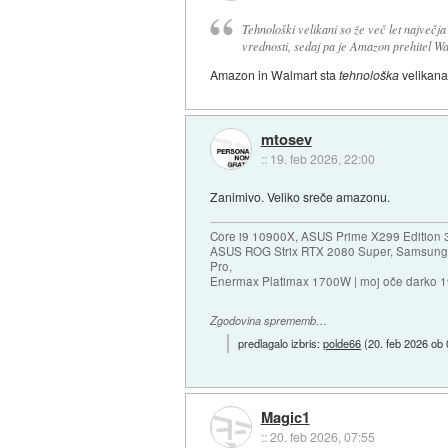
Tehnološki velikani so že več let največja
vrednosti, sedaj pa je Amazon prehitel Wa
Amazon in Walmart sta
tehnološka
velikan
mtosev
::
19. feb 2026, 22:00
Zanimivo. Veliko sreče amazonu.
Core i9 10900X, ASUS Prime X299 Edition 
ASUS ROG Strix RTX 2080 Super, Samsung
Pro,
Enermax Platimax 1700W | moj oče darko 
Zgodovina sprememb…
predlagalo izbris:
polde66
(
20. feb 2026 ob
Magic1
::
20. feb 2026, 07:55