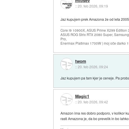
mtosev
::
20. feb 2026, 09:19
Jaz kupujem prek Amazona že od leta 2005 
Core i9 10900X, ASUS Prime X299 Edition 
ASUS ROG Strix RTX 2080 Super, Samsung
Pro,
Enermax Platimax 1700W | moj oče darko 
twom
::
20. feb 2026, 09:24
Jaz kupujem pa tam kjer je ceneje. Pa proba
Magic1
::
20. feb 2026, 09:42
Amazon ima res dobro podporo, v kolikor ku
rasti Amazona je, da bo prevelik in bo lahko 